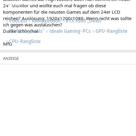
Regeln
24" Monitor und wollte euch mal fragen ob diese
komponenten für die neusten Games auf dem 24er LCD
reichen? Auslösung: 1920x1200/1080. Wenn nicht was sollte
Podcast
RAMageddon
RTX 5000 „Deals“
ich gegen was austauschen?
Danke schonmal
RX 9000 „Deals“
Ideale Gaming-PCs
GPU-Rangliste
CPU-Rangliste
MfG