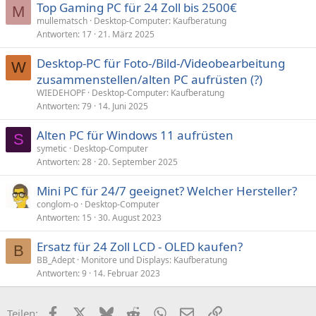
Top Gaming PC für 24 Zoll bis 2500€
M
mullematsch
Desktop-Computer: Kaufberatung
Antworten
17
21. März 2025
Desktop-PC für Foto-/Bild-/Videobearbeitung
W
zusammenstellen/alten PC aufrüsten (?)
WIEDEHOPF
Desktop-Computer: Kaufberatung
Antworten
79
14. Juni 2025
Alten PC für Windows 11 aufrüsten
S
symetic
Desktop-Computer
Antworten
28
20. September 2025
Mini PC für 24/7 geeignet? Welcher Hersteller?
conglom-o
Desktop-Computer
Antworten
15
30. August 2023
Ersatz für 24 Zoll LCD - OLED kaufen?
B
BB_Adept
Monitore und Displays: Kaufberatung
Antworten
9
14. Februar 2023
Facebook
X (Twitter)
Bluesky
Reddit
WhatsApp
E-Mail
Link
Teilen: