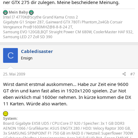
ner GTX 275 dir zulegen. Meine bescheidene Meinung.
Mein Baby
Intel I7 4770K@Scythe Grand Kama Cross 2
Gigabyte G1 Sniper Z87, Gainward GTX 780Ti Phantom,2x4Gb Corsair
Vengeance Pro@1600MHZ@8-8-8-24 2T,
Samsung EVO 120GB,BQT Straight Power CM 680W, CoolerMaster HAF 932,
Samsung LED 27 Zoll SD 390
Cabledisaster
C
Ensign
25. Mai 2009
#7
Wirst damit erstmal auskommen... Habe zur Zeit eine 9600
GT drin und kann fast alles in 1920x1200 spielen. Zur Not
eben wirklich mal 1600er nehmen. In kürze kommen die DX
11 Karten. Würde also warten.
System:
Board: Gigabyte EX58 UD5 / CPU:Core I7 920 / Speicher: 3x 1 GB DDR3
AENON 1066 / Grafikkarte: ASUS ENGTX 280 / HDD: Velocy Raptor 300 GB,
3x SAMSUNG SPINPOINT F1 750 GB im RAID 0 / Netzteil: Superflower 700W