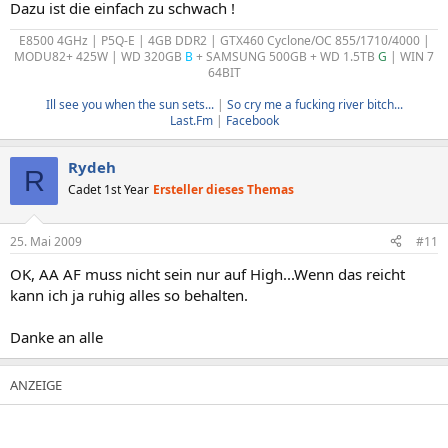
Dazu ist die einfach zu schwach !
E8500 4GHz | P5Q-E | 4GB DDR2 | GTX460 Cyclone/OC 855/1710/4000 |
MODU82+ 425W | WD 320GB
B
+ SAMSUNG 500GB + WD 1.5TB
G
| WIN 7
64BIT
Ill see you when the sun sets...
|
So cry me a fucking river bitch...
Last.Fm
|
Facebook
Rydeh
R
Cadet 1st Year
Ersteller dieses Themas
25. Mai 2009
#11
OK, AA AF muss nicht sein nur auf High...Wenn das reicht
kann ich ja ruhig alles so behalten.
Danke an alle