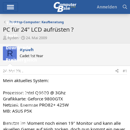
Hauptmenü
Anmelden
Desktop-Computer: Kaufberatung
Ticker
PC für 24" LCD aufrüsten ?
Tests
E
E
Rydeh
24. Mai 2009
r
r
Downloads
s
s
Rydeh
R
t
t
Cadet 1st Year
e
e
Preisvergleich
l
l
l
l
24. Mai 2009
#1
Forum
e
t
r
a
Mein aktuelles System:
Aktuelles
m
Prozessor: Intel Q6600 @ 3Ghz
Empfohlene Inhalte
Grafikkarte: Geforce 9800GTX
Neue Beiträge
Netzteil: Enermax PRO82+ 425W
MB: ASUS P5K
Neueste Aktivitäten
Benutze im Moment noch einen 19" Monitor und kann alle
Leserartikel
akuellen Games auf High zocken, doch nun kommt ein neuer