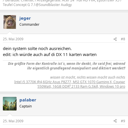
/ Gehäuse: Chieftec / Anzeigegeräte: Acer 24" Full HD PVA, Epson EMP X5 /
Teufel Concept G 7.1@Soundblaster Audigy
jeger
Commander
25. Mai 2009
#8
dein system solte noch ausreichen.
edit: ich würde auch auf di DX 11 karten warten
Die größte Form der Kontrolle ist´s, wenn ihr denkt, ihr seid frei, wärend
ihr eigentlich grundlegend manipuliert und diktiert werdet!!
wissen ist macht, nichts wissen macht auch nichts
Intel i5 3770K @4,6GHz Asus P8Z77, MSI GTX 1070 Gaming X, Cougar
550Watt, 16GB DDR³ 2133 Ram G.Skill, Windows 10 pro
palaber
Captain
25. Mai 2009
#9