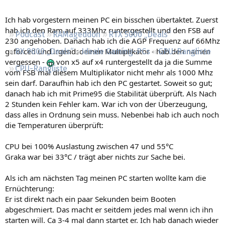
Regeln
Ich hab vorgestern meinen PC ein bisschen übertaktet. Zuerst
hab ich den Ram auf 333Mhz runtergestellt und den FSB auf
Podcast
RAMageddon
RTX 5000 „Deals“
230 angehoben. Danach hab ich die AGP Frequenz auf 66Mhz
geforced und irgendsoeinen Multiplikator - hab den namen
RX 9000 „Deals“
Ideale Gaming-PCs
GPU-Rangliste
vergessen -
von x5 auf x4 runtergestellt da ja die Summe
CPU-Rangliste
vom FSB mal diesem Multiplikator nicht mehr als 1000 Mhz
sein darf. Daraufhin hab ich den PC gestartet. Soweit so gut;
danach hab ich mit Prime95 die Stabilität überprüft. Als Nach
2 Stunden kein Fehler kam. War ich von der Überzeugung,
dass alles in Ordnung sein muss. Nebenbei hab ich auch noch
die Temperaturen überprüft:
CPU bei 100% Auslastung zwischen 47 und 55°C
Graka war bei 33°C / trägt aber nichts zur Sache bei.
Als ich am nächsten Tag meinen PC starten wollte kam die
Ernüchterung:
Er ist direkt nach ein paar Sekunden beim Booten
abgeschmiert. Das macht er seitdem jedes mal wenn ich ihn
starten will. Ca 3-4 mal dann startet er. Ich hab danach wieder