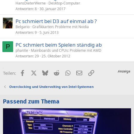
HansDieterWerne
Desktop-Computer
Antworten
8
30. Januar 2017
Pc schmiert bei D3 auf einmal ab ?
Belgario
Grafikkarten: Probleme mit Nvidia
Antworten
9
5. Juni 2013
PC schmiert beim Spielen ständig ab
P
phanXe
Mainboards und CPUs: Probleme mit AMD
Antworten
29
25. Oktober 2012
Facebook
X (Twitter)
Bluesky
Reddit
WhatsApp
E-Mail
Link
Teilen:
Overclocking und Undervolting von Intel-Systemen
Passend zum Thema