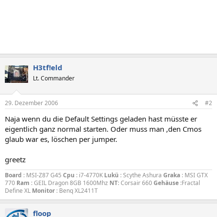
H3tf!eld
Lt. Commander
29. Dezember 2006
#2
Naja wenn du die Default Settings geladen hast müsste er
eigentlich ganz normal starten. Oder muss man ,den Cmos
glaub war es, löschen per jumper.
greetz
Board
: MSI-Z87 G45
Cpu
: i7-4770K
Lukü
: Scythe Ashura
Graka
: MSI GTX
770
Ram
: GEIL Dragon 8GB 1600Mhz
NT
: Corsair 660
Gehäuse
:Fractal
Define XL
Monitor
: Benq XL2411T
floop