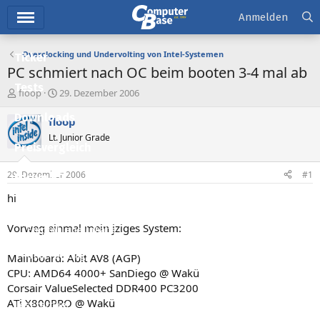
Hauptmenü
Anmelden
Overclocking und Undervolting von Intel-Systemen
Ticker
PC schmiert nach OC beim booten 3-4 mal ab
Tests
E
E
floop
29. Dezember 2006
r
r
Downloads
s
s
floop
t
t
Lt. Junior Grade
e
e
Preisvergleich
l
l
l
l
29. Dezember 2006
#1
Forum
e
t
r
a
hi
Aktuelles
m
Vorweg einmal mein jziges System:
Empfohlene Inhalte
Neue Beiträge
Mainboard: Abit AV8 (AGP)
CPU: AMD64 4000+ SanDiego @ Wakü
Neueste Aktivitäten
Corsair ValueSelected DDR400 PC3200
ATi X800PRO @ Wakü
Leserartikel