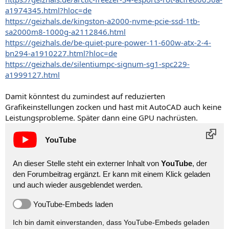
a1974345.html?hloc=de
https://geizhals.de/kingston-a2000-nvme-pcie-ssd-1tb-
sa2000m8-1000g-a2112846.html
https://geizhals.de/be-quiet-pure-power-11-600w-atx-2-4-
bn294-a1910227.html?hloc=de
https://geizhals.de/silentiumpc-signum-sg1-spc229-
a1999127.html
Damit könntest du zumindest auf reduzierten
Grafikeinstellungen zocken und hast mit AutoCAD auch keine
Leistungsprobleme. Später dann eine GPU nachrüsten.
YouTube
An dieser Stelle steht ein externer Inhalt von
YouTube
, der
den Forumbeitrag ergänzt. Er kann mit einem Klick geladen
und auch wieder ausgeblendet werden.
YouTube-Embeds laden
Ich bin damit einverstanden, dass YouTube-Embeds geladen