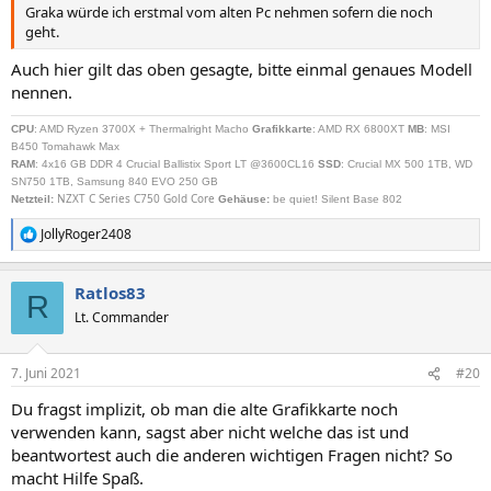
Graka würde ich erstmal vom alten Pc nehmen sofern die noch
geht.
Auch hier gilt das oben gesagte, bitte einmal genaues Modell
nennen.
CPU
: AMD Ryzen 3700X + Thermalright Macho
Grafikkarte
: AMD RX 6800XT
MB
: MSI
B450 Tomahawk Max
RAM
: 4x16 GB DDR 4 Crucial Ballistix Sport LT @3600CL16
SSD
: Crucial MX 500 1TB, WD
SN750 1TB, Samsung 840 EVO 250 GB
NZXT C Series C750 Gold Core
Netzteil
:
Gehäuse:
be quiet! Silent Base 802
JollyRoger2408
R
e
a
Ratlos83
k
R
t
Lt. Commander
i
o
n
7. Juni 2021
#20
e
n
Du fragst implizit, ob man die alte Grafikkarte noch
:
verwenden kann, sagst aber nicht welche das ist und
beantwortest auch die anderen wichtigen Fragen nicht? So
macht Hilfe Spaß.