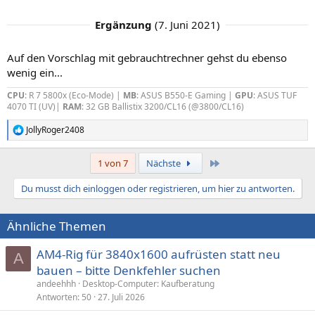
Ergänzung
(
7. Juni 2021
)
Auf den Vorschlag mit gebrauchtrechner gehst du ebenso
wenig ein...
CPU
: R 7 5800x (Eco-Mode) |
MB
: ASUS B550-E Gaming |
GPU
: ASUS TUF
4070 TI (UV)|
RAM
: 32 GB Ballistix 3200/CL16 (@3800/CL16)
JollyRoger2408
R
e
a
Letzte
1 von 7
Nächste
k
t
Du musst dich einloggen oder registrieren, um hier zu antworten.
i
o
n
Ähnliche Themen
e
n
:
AM4-Rig für 3840x1600 aufrüsten statt neu
A
bauen – bitte Denkfehler suchen
andeehhh
Desktop-Computer: Kaufberatung
Antworten
50
27. Juli 2026