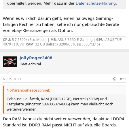
übermittelt werden. Mehr dazu in der
Datenschutzerklärung
.
Wenn es wirklich darum geht, einen halbwegs Gaming-
fähigen Rechner zu haben, sehe ich nur gebrauchte Geräte
von ebay-Kleinanzeigen als Option.
CPU
: R 7 5800x (Eco-Mode) |
MB
: ASUS B550-E Gaming |
GPU
: ASUS TUF
4070 TI (UV)|
RAM
: 32 GB Ballistix 3200/CL16 (@3800/CL16)
JollyRoger2408
Fleet Admiral
6. Juni 2021
#11
NoParanioaPeace schrieb:
Gehäuse, Laufwerk, RAM (DDR3 12GB), Netzteil (530W) und
Festplatte (Kingston SA400S37/480G) kann man vielleicht noch
weiterverwenden.
Den RAM kannst du nicht weiter verwenden, da aktuell DDR4
Standard ist. DDR3 RAM passt NICHT auf aktuelle Boards.