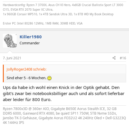
Hardwardconfig: Ryzen 7 3700X, Asus CH VI Hero, 4x8GB Crucial Ballistix Sport LT 3000
Cl15, EVGA RTX 2070 Super XC Ultra,
1x 960GB Corsair MP510, 1x 4TB Sandisk Ultra 3D, 1x 8TB WD My Book Desktop
Erster PC: Intel 80286 12MHz, 1MB RAM, 30MB HDD, VGA
Killer1980
Commander
7. Juni 2021
#16
JollyRoger2408 schrieb:
Sind eher 5 - 6 Wochen.
Ups da habe ich wohl einen Knick in der Optik gehabt. Den
gibt's zwar bei notebooksbilliger auch und als sofort lieferbar
aber leider für 800 Euro.
Ryzen 7800x3D @ 360er AIO, Gigabyte B650E Aorus Stealth ICE, 32 GB
DDR5 6000, Gainward RTX 4080, be quiet! SP11 750W, 5TB Nvme SSDs,
Jansbo TK-3 Gehäuse, Gigabyte Aorus FO32U2 4K 240Hz Oled + Dell G3223Q
4K 144Hz IPS