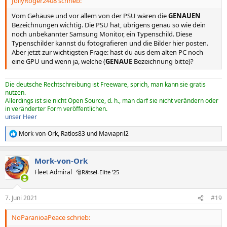
JollyRoger2408 schrieb:
Vom Gehäuse und vor allem von der PSU wären die
GENAUEN
Bezeichnungen wichtig. Die PSU hat, übrigens genau so wie dein
noch unbekannter Samsung Monitor, ein Typenschild. Diese
Typenschilder kannst du fotografieren und die Bilder hier posten.
Aber jetzt zur wichtigsten Frage: hast du aus dem alten PC noch
eine GPU und wenn ja, welche (
GENAUE
Bezeichnung bitte)?
Die deutsche Rechtschreibung ist Freeware, sprich, man kann sie gratis
nutzen.
Allerdings ist sie nicht Open Source, d. h., man darf sie nicht verändern oder
in veränderter Form veröffentlichen.
unser Heer
Mork-von-Ork
,
Ratlos83
und
Maviapril2
R
e
a
Mork-von-Ork
k
t
Fleet Admiral
🎅Rätsel-Elite ’25
i
o
n
7. Juni 2021
#19
e
n
NoParanioaPeace schrieb:
: