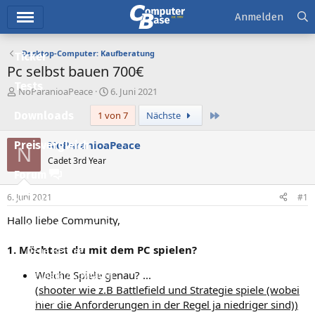
Hauptmenü
Anmelden
Desktop-Computer: Kaufberatung
Ticker
Pc selbst bauen 700€
Tests
E
E
NoParanioaPeace
6. Juni 2021
r
r
Letzte
Downloads
1 von 7
Nächste
s
s
t
t
e
e
NoParanioaPeace
Preisvergleich
N
l
l
Cadet 3rd Year
l
l
Forum
e
t
r
a
6. Juni 2021
#1
Aktuelles
m
Hallo liebe Community,
Empfohlene Inhalte
1. Möchtest du mit dem PC spielen?
Neue Beiträge
Welche Spiele genau? ...
Neueste Aktivitäten
(
shooter wie z.B Battlefield und Strategie spiele (wobei
Leserartikel
hier die Anforderungen in der Regel ja niedriger sind))