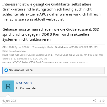
Interessant ist wie gesagt die Grafikkarte, selbst ältere
Grafikkarten sind leistungstechnisch häufig auch nicht
schlechter als aktuelle APUs daher wäre es wirklich hilfreich
hier zu wissen was aktuell verbaut ist.
Gehäuse müsste man schauen wie die Größe aussieht, SSD
spricht nichts dagegen, DDR 3 Ram wird in aktuellen
Systemen nicht funktionieren.
CPU
: AMD Ryzen 3700X + Thermalright Macho
Grafikkarte
: AMD RX 6800XT
MB
: MSI
B450 Tomahawk Max
RAM
: 4x16 GB DDR 4 Crucial Ballistix Sport LT @3600CL16
SSD
: Crucial MX 500 1TB, WD
SN750 1TB, Samsung 840 EVO 250 GB
NZXT C Series C750 Gold Core
Netzteil
:
Gehäuse:
be quiet! Silent Base 802
NoParanioaPeace
R
e
a
Ratlos83
k
R
t
Lt. Commander
i
o
n
6. Juni 2021
#10
e
n