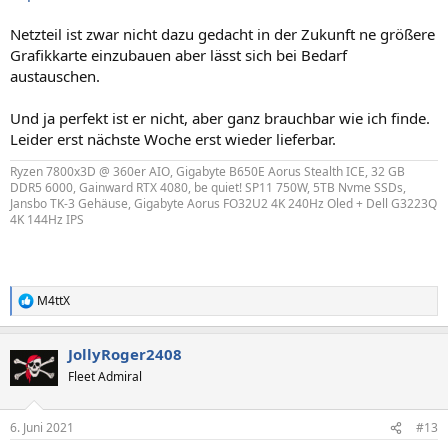
Netzteil ist zwar nicht dazu gedacht in der Zukunft ne größere
Grafikkarte einzubauen aber lässt sich bei Bedarf
austauschen.
Und ja perfekt ist er nicht, aber ganz brauchbar wie ich finde.
Leider erst nächste Woche erst wieder lieferbar.
Ryzen 7800x3D @ 360er AIO, Gigabyte B650E Aorus Stealth ICE, 32 GB
DDR5 6000, Gainward RTX 4080, be quiet! SP11 750W, 5TB Nvme SSDs,
Jansbo TK-3 Gehäuse, Gigabyte Aorus FO32U2 4K 240Hz Oled + Dell G3223Q
4K 144Hz IPS
M4ttX
R
e
a
JollyRoger2408
k
t
Fleet Admiral
i
o
n
6. Juni 2021
#13
e