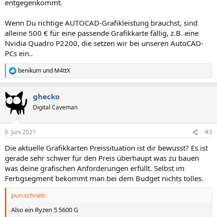
entgegenkommt.
Wenn Du richtige AUTOCAD-Grafikleistung brauchst, sind
alleine 500 € für eine passende Grafikkarte fällig, z.B. eine
Nvidia Quadro P2200, die setzen wir bei unseren AutoCAD-
PCs ein..
benikum
und
M4ttX
R
e
a
ghecko
k
t
Digital Caveman
i
o
n
6. Juni 2021
#3
e
n
Die aktuelle Grafikkarten Preissituation ist dir bewusst? Es ist
:
gerade sehr schwer für den Preis überhaupt was zu bauen
was deine grafischen Anforderungen erfüllt. Selbst im
Fertigsegment bekommt man bei dem Budget nichts tolles.
puri schrieb:
Also ein Ryzen 5 5600 G