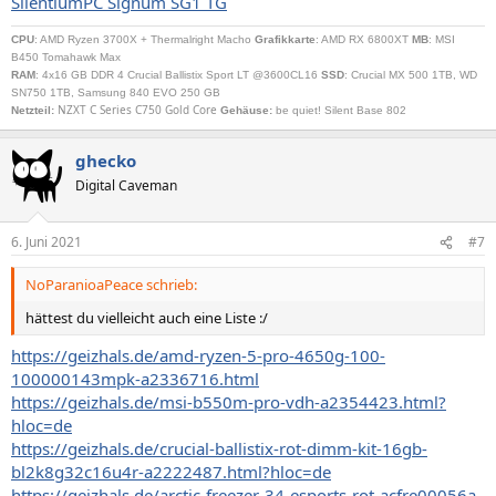
SilentiumPC Signum SG1 TG
CPU
: AMD Ryzen 3700X + Thermalright Macho
Grafikkarte
: AMD RX 6800XT
MB
: MSI
B450 Tomahawk Max
RAM
: 4x16 GB DDR 4 Crucial Ballistix Sport LT @3600CL16
SSD
: Crucial MX 500 1TB, WD
SN750 1TB, Samsung 840 EVO 250 GB
NZXT C Series C750 Gold Core
Netzteil
:
Gehäuse:
be quiet! Silent Base 802
ghecko
Digital Caveman
6. Juni 2021
#7
NoParanioaPeace schrieb:
hättest du vielleicht auch eine Liste :/
https://geizhals.de/amd-ryzen-5-pro-4650g-100-
100000143mpk-a2336716.html
https://geizhals.de/msi-b550m-pro-vdh-a2354423.html?
hloc=de
https://geizhals.de/crucial-ballistix-rot-dimm-kit-16gb-
bl2k8g32c16u4r-a2222487.html?hloc=de
https://geizhals.de/arctic-freezer-34-esports-rot-acfre00056a-