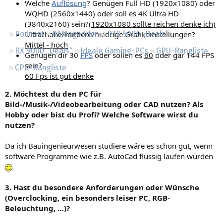
Welche
Auflösung
? Genügen Full HD (1920x1080) oder
Regeln
WQHD (2560x1440) oder soll es 4K Ultra HD
(3840x2160) sein?(
1920x1080 sollte reichen denke ich)
Ultra/hohe/mittlere/niedrige Grafikeinstellungen?
Podcast
RAMageddon
RTX 5000 „Deals“
Mittel - hoch
RX 9000 „Deals“
Ideale Gaming-PCs
GPU-Rangliste
Genügen dir 30
FPS
oder sollen es
60
oder gar 144 FPS
sein?
CPU-Rangliste
60 Fps ist gut denke
2. Möchtest du den PC für
Bild-/Musik-/Videobearbeitung oder CAD nutzen? Als
Hobby oder bist du Profi? Welche Software wirst du
nutzen?
Da ich Bauingenieurwesen studiere wäre es schon gut, wenn
software Programme wie z.B. AutoCad flüssig laufen würden
3. Hast du besondere Anforderungen oder Wünsche
(Overclocking, ein besonders leiser PC, RGB-
Beleuchtung, …)?