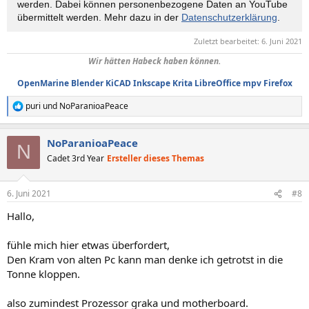
werden. Dabei können personen­bezogene Daten an YouTube
übermittelt werden. Mehr dazu in der
Datenschutzerklärung
.
Zuletzt bearbeitet:
6. Juni 2021
Wir hätten Habeck haben können.
OpenMarine
Blender
KiCAD
Inkscape
Krita
LibreOffice
mpv
Firefox
puri
und
NoParanioaPeace
R
e
a
NoParanioaPeace
k
N
t
Cadet 3rd Year
Ersteller dieses Themas
i
o
n
6. Juni 2021
#8
e
n
Hallo,
:
fühle mich hier etwas überfordert,
Den Kram von alten Pc kann man denke ich getrotst in die
Tonne kloppen.
also zumindest Prozessor graka und motherboard.