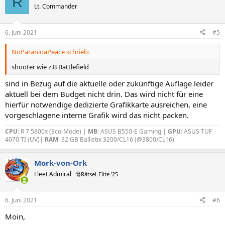
R
Lt. Commander
6. Juni 2021
#5
NoParanioaPeace schrieb:
shooter wie z.B Battlefield
sind in Bezug auf die aktuelle oder zukünftige Auflage leider
aktuell bei dem Budget nicht drin. Das wird nicht für eine
hierfür notwendige dedizierte Grafikkarte ausreichen, eine
vorgeschlagene interne Grafik wird das nicht packen.
CPU
: R 7 5800x (Eco-Mode) |
MB
: ASUS B550-E Gaming |
GPU
: ASUS TUF
4070 TI (UV)|
RAM
: 32 GB Ballistix 3200/CL16 (@3800/CL16)
Mork-von-Ork
Fleet Admiral
🎅Rätsel-Elite ’25
6. Juni 2021
#6
Moin,