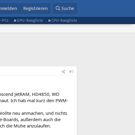
nmelden
Registrieren
Suche
g-PCs
GPU-Rangliste
CPU-Rangliste
#1
anscend JetRAM, HD4850, WD
schaut. Ich hab mal kurz den PWM-
 Wollte neu anmachen, und nichts
yte-Boards, außerdem auch die
 sich die Mühe anzulaufen.