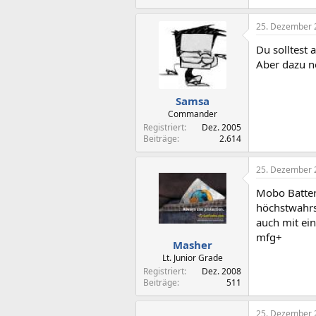
25. Dezember 
Du solltest
Aber dazu no
Samsa
Commander
Registriert
Dez. 2005
Beiträge
2.614
25. Dezember 
Mobo Batter
höchstwahrsc
auch mit ei
mfg+
Masher
Lt. Junior Grade
Registriert
Dez. 2008
Beiträge
511
25. Dezember 