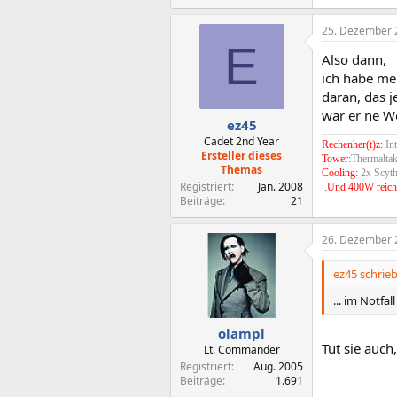
25. Dezember 
E
Also dann,
ich habe me
daran, das j
war er ne We
ez45
Cadet 2nd Year
Rechenher(t)z:
In
Ersteller dieses
Tower:
Thermaltak
Themas
Cooling:
2x Scyt
Registriert
Jan. 2008
..Und 400W reich
Beiträge
21
26. Dezember 
ez45 schrieb
... im Notfa
olampl
Tut sie auch
Lt. Commander
Registriert
Aug. 2005
Beiträge
1.691