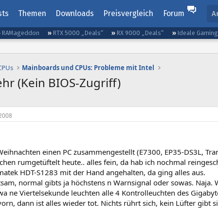
sts
Themen
Downloads
Preisvergleich
Forum
A
RAMageddon
RTX 5000 „Deals“
RX 9000 „Deals“
Ideale Gamin
 CPUs
Mainboards und CPUs: Probleme mit Intel
ehr (Kein BIOS-Zugriff)
2008
Weihnachten einen PC zusammengestellt (E7300, EP35-DS3L, Tr
ißchen rumgetüftelt heute.. alles fein, da hab ich nochmal reinge
matek HDT-S1283 mit der Hand angehalten, da ging alles aus.
ltsam, normal gibts ja höchstens n Warnsignal oder sowas. Naja.
twa ne Viertelsekunde leuchten alle 4 Kontrolleuchten des Gigab
rn, dann ist alles wieder tot. Nichts rührt sich, kein Lüfter gibt