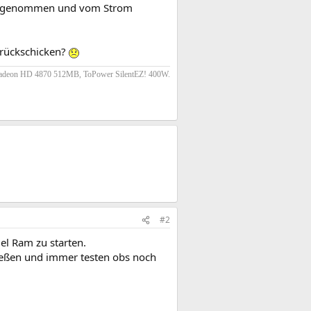
rausgenommen und vom Strom
urückschicken?
adeon HD 4870 512MB, ToPower SilentEZ! 400W.
#2
l Ram zu starten.
ießen und immer testen obs noch