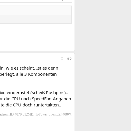
#6
, wie es scheint. Ist es denn
überlegt, alle 3 Komponenten
ig eingerastet (scheiß Pushpins)..
 war die CPU nach SpeedFan-Angaben
te die CPU doch runtertakten..
adeon HD 4870 512MB, ToPower SilentEZ! 400W.