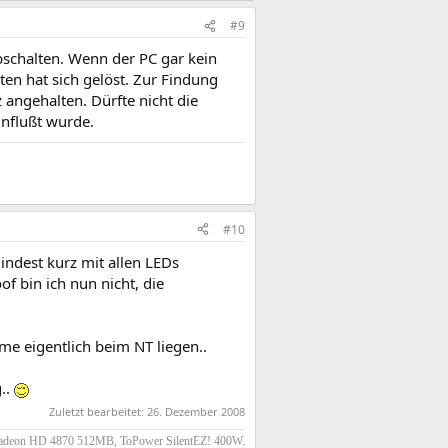
#9
bschalten. Wenn der PC gar kein
en hat sich gelöst. Zur Findung
 angehalten. Dürfte nicht die
influßt wurde.
#10
indest kurz mit allen LEDs
f bin ich nun nicht, die
e eigentlich beim NT liegen..
..
Zuletzt bearbeitet:
26. Dezember 2008
adeon HD 4870 512MB, ToPower SilentEZ! 400W.