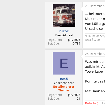
26. Dezember 
... bei tote
Mux mehr ma
von Lüfterge
Ursache sein
nicoc
Fleet Admiral
"Glaube denen,
Registriert
Jan. 2008
André Gide
Beiträge
10.789
26. Dezember 
E
Was mir den 
aufblinkt. A
Towerkabel 
ez45
Könnte das 
Cadet 2nd Year
Ersteller dieses
Themas
Mit Dank an
Registriert
Jan. 2008
Beiträge
21
Rechenher(t)z:
In