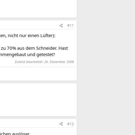
#11
en, nicht nur einen Lüfter):
T zu 70% aus dem Schneider. Hast
ammengebaut und getestet?
Zuletzt bearbeitet:
26. Dezember 2008
#12
lichen auslöser