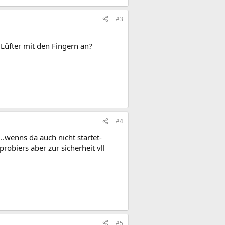
#3
 Lüfter mit den Fingern an?
#4
.wenns da auch nicht startet-
robiers aber zur sicherheit vll
#5