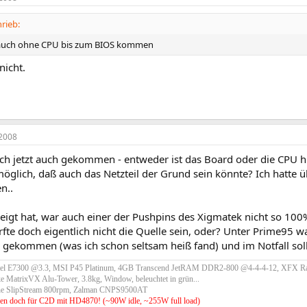
rieb:
t auch ohne CPU bis zum BIOS kommen
nicht.
2008
ich jetzt auch gekommen - entweder ist das Board oder die CPU hin
möglich, daß auch das Netzteil der Grund sein könnte? Ich hatte 
n..
eigt hat, war auch einer der Pushpins des Xigmatek nicht so 100%
rfte doch eigentlich nicht die Quelle sein, oder? Unter Prime95
 gekommen (was ich schon seltsam heiß fand) und im Notfall soll
tel E7300 @3.3, MSI P45 Platinum, 4GB Transcend JetRAM DDR2-800 @4-4-4-12, XFX R
e MatrixVX Alu-Tower, 3.8kg, Window, beleuchtet in grün...
he SlipStream 800rpm, Zalman CNPS9500AT
en doch für C2D mit HD4870! (~90W idle, ~255W full load)