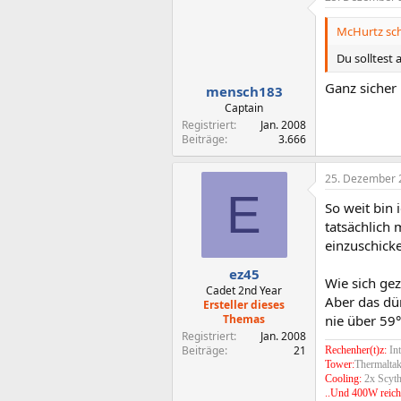
McHurtz sch
Du solltes
Ganz sicher 
mensch183
Captain
Registriert
Jan. 2008
Beiträge
3.666
25. Dezember 
E
So weit bin 
tatsächlich 
einzuschicke
ez45
Wie sich gez
Cadet 2nd Year
Aber das dü
Ersteller dieses
Themas
nie über 59°
Registriert
Jan. 2008
Beiträge
21
Rechenher(t)z:
In
Tower:
Thermaltak
Cooling:
2x Scyt
..Und 400W reich