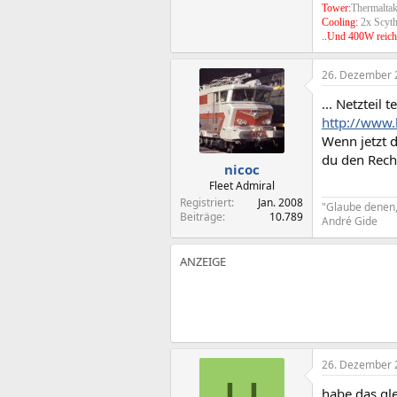
Tower:
Thermaltak
Cooling:
2x Scyt
..Und 400W reich
26. Dezember 
... Netzteil
http://www.
Wenn jetzt 
du den Rech
nicoc
Fleet Admiral
Registriert
Jan. 2008
"Glaube denen,
Beiträge
10.789
André Gide
26. Dezember 
habe das gle