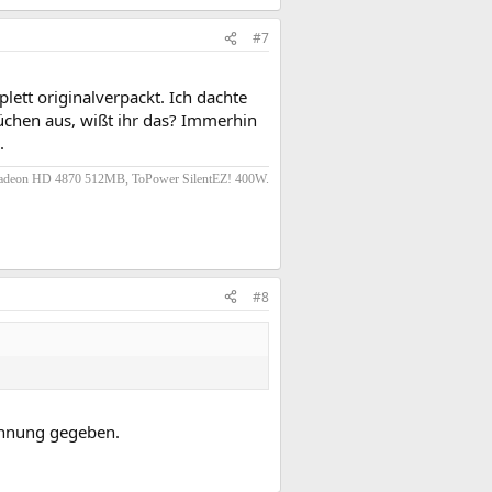
#7
tt originalverpackt. Ich dachte
rüchen aus, wißt ihr das? Immerhin
.
adeon HD 4870 512MB, ToPower SilentEZ! 400W.
#8
pannung gegeben.