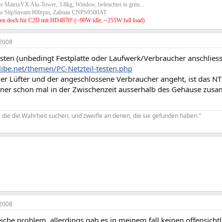
e MatrixVX Alu-Tower, 3.8kg, Window, beleuchtet in grün...
he SlipStream 800rpm, Zalman CNPS9500AT
en doch für C2D mit HD4870! (~90W idle, ~255W full load)
2008
 testen (unbedingt Festplatte oder Laufwerk/Verbraucher anschliess
libe.net/themen/PC-Netzteil-testen.php
der Lüfter und der angeschlossene Verbraucher angeht, ist das N
ner schon mal in der Zwischenzeit ausserhalb des Gehäuse zus
 die die Wahrheit suchen, und zweifle an denen, die sie gefunden haben."
2008
iche problem, allerdings gab es in meinem fall keinen offensicht