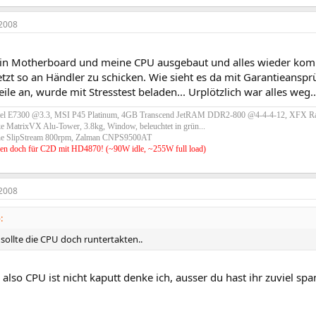
2008
in Motherboard und meine CPU ausgebaut und alles wieder komple
etzt so an Händler zu schicken. Wie sieht es da mit Garantieansp
ile an, wurde mit Stresstest beladen... Urplötzlich war alles weg..
tel E7300 @3.3, MSI P45 Platinum, 4GB Transcend JetRAM DDR2-800 @4-4-4-12, XFX R
e MatrixVX Alu-Tower, 3.8kg, Window, beleuchtet in grün...
he SlipStream 800rpm, Zalman CNPS9500AT
en doch für C2D mit HD4870! (~90W idle, ~255W full load)
2008
:
ll sollte die CPU doch runtertakten..
, also CPU ist nicht kaputt denke ich, ausser du hast ihr zuviel s