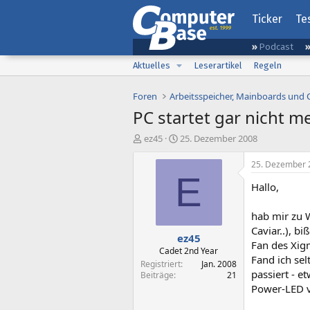
Ticker
Te
Podcast
Aktuelles
Leserartikel
Regeln
Foren
Arbeitsspeicher, Mainboards und
PC startet gar nicht m
E
E
ez45
25. Dezember 2008
r
r
s
s
25. Dezember 
t
t
E
Hallo,
e
e
l
l
l
l
hab mir zu 
e
t
Caviar..), b
ez45
r
a
Fan des Xig
m
Cadet 2nd Year
Fand ich se
Registriert
Jan. 2008
passiert - e
Beiträge
21
Power-LED vo