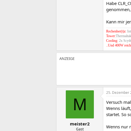
Habe CLR_CM
genommen, br
Kann mir je
Rechenher(t)z:
In
Tower:
Thermaltak
Cooling:
2x Scyt
..Und 400W reich
25. Dezember 
M
Versuch mal
Wenns läuft
startet. So s
meister2
Wenns nur m
Gast