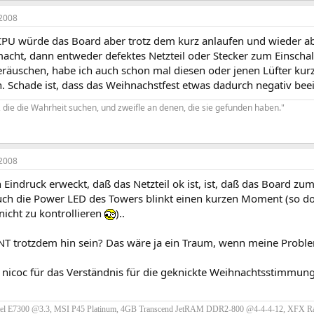
2008
r CPU würde das Board aber trotz dem kurz anlaufen und wieder a
cht, dann entweder defektes Netzteil oder Stecker zum Einschalt
räuschen, habe ich auch schon mal diesen oder jenen Lüfter kurz
. Schade ist, dass das Weihnachstfest etwas dadurch negativ bee
 die die Wahrheit suchen, und zweifle an denen, die sie gefunden haben."
2008
Eindruck erweckt, daß das Netzteil ok ist, ist, daß das Board zum
uch die Power LED des Towers blinkt einen kurzen Moment (so doo
nicht zu kontrollieren
)..
NT trotzdem hin sein? Das wäre ja ein Traum, wenn meine Problem
 nicoc für das Verständnis für die geknickte Weihnachtsstimmung
tel E7300 @3.3, MSI P45 Platinum, 4GB Transcend JetRAM DDR2-800 @4-4-4-12, XFX R