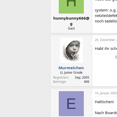
H
system: o.g.
netzteildefe
hunnybunny666@
noch tadello
g
Gast
26. Dezember 
Habt ihr sc
S
Murmelchen
Lt. Junior Grade
Registriert
Sep. 2005
Beiträge
406
16. Januar 200
E
Hallöchen!
Nach Boardu