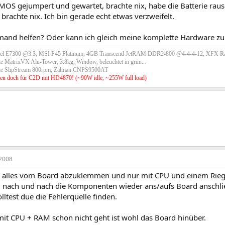
OS gejumpert und gewartet, brachte nix, habe die Batterie 
achte nix. Ich bin gerade echt etwas verzweifelt.
mand helfen? Oder kann ich gleich meine komplette Hardware z
tel E7300 @3.3, MSI P45 Platinum, 4GB Transcend JetRAM DDR2-800 @4-4-4-12, XFX R
e MatrixVX Alu-Tower, 3.8kg, Window, beleuchtet in grün...
he SlipStream 800rpm, Zalman CNPS9500AT
en doch für C2D mit HD4870! (~90W idle, ~255W full load)
2008
 alles vom Board abzuklemmen und nur mit CPU und einem Riege
, nach und nach die Komponenten wieder ans/aufs Board anschl
olltest due die Fehlerquelle finden.
it CPU + RAM schon nicht geht ist wohl das Board hinüber.