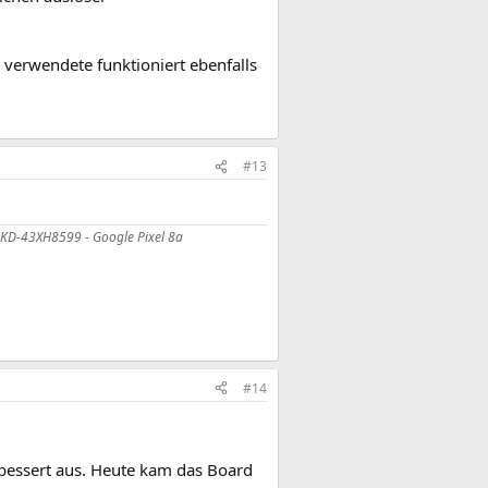
r verwendete funktioniert ebenfalls
#13
y KD-43XH8599 - Google Pixel 8a
#14
bessert aus. Heute kam das Board