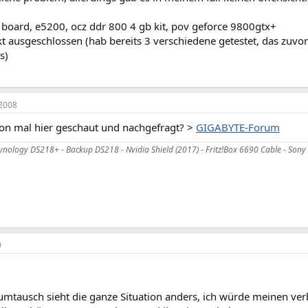
 board, e5200, ocz ddr 800 4 gb kit, pov geforce 9800gtx+
kt ausgeschlossen (hab bereits 3 verschiedene getestet, das zuvo
s)
2008
hon mal hier geschaut und nachgefragt? >
GIGABYTE-Forum
ynology DS218+ - Backup DS218 - Nvidia Shield (2017) - Fritz!Box 6690 Cable - Son
9
mtausch sieht die ganze Situation anders, ich würde meinen ver