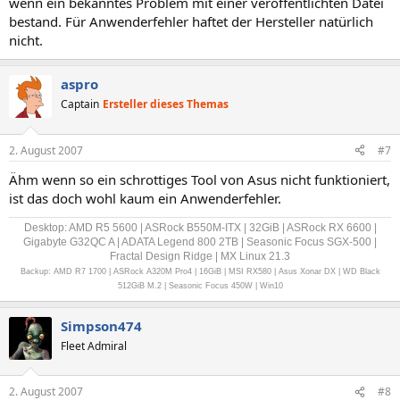
wenn ein bekanntes Problem mit einer veröffentlichten Datei
bestand. Für Anwenderfehler haftet der Hersteller natürlich
nicht.
aspro
Captain
Ersteller dieses Themas
2. August 2007
#7
Ähm wenn so ein schrottiges Tool von Asus nicht funktioniert,
ist das doch wohl kaum ein Anwenderfehler.
Desktop: AMD R5 5600 | ASRock B550M-ITX | 32GiB | ASRock RX 6600 |
Gigabyte G32QC A | ADATA Legend 800 2TB | Seasonic Focus SGX-500 |
Fractal Design Ridge | MX Linux 21.3
Backup: AMD R7 1700 | ASRock A320M Pro4 | 16GiB | MSI RX580 | Asus Xonar DX | WD Black
512GiB M.2 | Seasonic Focus 450W | Win10
Simpson474
Fleet Admiral
2. August 2007
#8