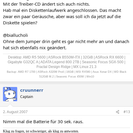
Mit der Treiber-CD ändert sich auch nichts.
Hab mal ein Diskettenlaufwerk angeschlossen. Das macht
zwar ein paar Geräusche, aber was soll ich da jetzt auf die
Diskette spielen?
@biallucholi
Ohne dem Jumper drin geht es gar nicht mehr an und danach
hat sich ebenfalls nix geändert.
Desktop: AMD R5 5600 | ASRock B550M-ITX | 32GiB | ASRock RX 6600 |
Gigabyte G32QC A | ADATA Legend 800 2TB | Seasonic Focus SGX-500 |
Fractal Design Ridge | MX Linux 21.3
Backup: AMD R7 1700 | ASRock A320M Pro4 | 16GiB | MSI RX580 | Asus Xonar DX | WD Black
512GiB M.2 | Seasonic Focus 450W | Win10
cruunnerr
Captain
2. August 2007
#13
Nimm mal die Batterie für 30 sek. raus.
Klug zu fragen, ist schwieriger, als klug zu antworten.