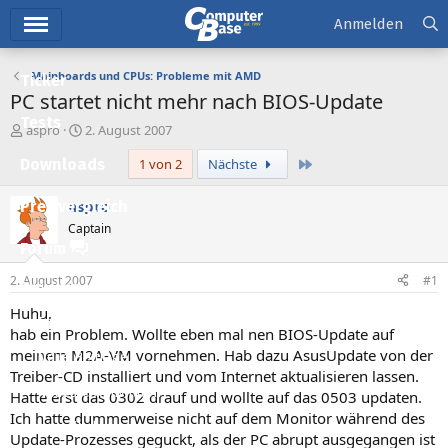
Hauptmenü
Anmelden
Mainboards und CPUs: Probleme mit AMD
Ticker
PC startet nicht mehr nach BIOS-Update
Tests
E
E
aspro
2. August 2007
r
r
Letzte
Downloads
1 von 2
Nächste
s
s
t
t
e
e
aspro
Preisvergleich
l
l
Captain
l
l
Forum
e
t
r
a
2. August 2007
#1
Aktuelles
m
Huhu,
Empfohlene Inhalte
hab ein Problem. Wollte eben mal nen BIOS-Update auf
meinem M2A-VM vornehmen. Hab dazu AsusUpdate von der
Neue Beiträge
Treiber-CD installiert und vom Internet aktualisieren lassen.
Neueste Aktivitäten
Hatte erst das 0302 drauf und wollte auf das 0503 updaten.
Ich hatte dummerweise nicht auf dem Monitor während des
Leserartikel
Update-Prozesses geguckt, als der PC abrupt ausgegangen ist