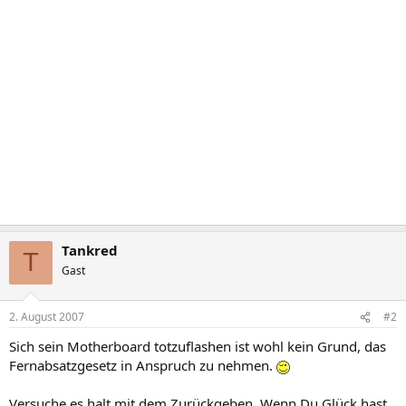
Tankred
T
Gast
2. August 2007
#2
Sich sein Motherboard totzuflashen ist wohl kein Grund, das
Fernabsatzgesetz in Anspruch zu nehmen.
Versuche es halt mit dem Zurückgeben. Wenn Du Glück hast,