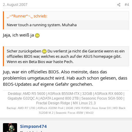
2. August 2007
#4
_.~°Runner°~._ schrieb:
Never touch a running system. Muhaha
Jaja, ich weiß ja
Sicher zurückgeben
Du verlierst ja nicht die Garantie wenn es ein
offizielles BIOS war, welches es auch auf der ASUS homepage gibt.
Wenn es ein Beta Bios war haste Pech.
Jup, war ein offizielles BIOS. Also meinste, dass das
problemlos umgetauscht wird. Hab auch schon gelesen, dass
BIOS-Updates auf eigene Gefahr geschehen.
Desktop: AMD R5 5600 | ASRock B550M-ITX | 32GiB | ASRock RX 6600 |
Gigabyte G32QC A | ADATA Legend 800 2TB | Seasonic Focus SGX-500 |
Fractal Design Ridge | MX Linux 21.3
Backup: AMD R7 1700 | ASRock A320M Pro4 | 16GiB | MSI RX580 | Asus Xonar DX | WD Black
512GiB M.2 | Seasonic Focus 450W | Win10
Simpson474