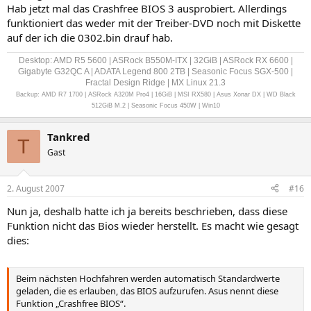
Hab jetzt mal das Crashfree BIOS 3 ausprobiert. Allerdings
funktioniert das weder mit der Treiber-DVD noch mit Diskette
auf der ich die 0302.bin drauf hab.
Desktop: AMD R5 5600 | ASRock B550M-ITX | 32GiB | ASRock RX 6600 |
Gigabyte G32QC A | ADATA Legend 800 2TB | Seasonic Focus SGX-500 |
Fractal Design Ridge | MX Linux 21.3
Backup: AMD R7 1700 | ASRock A320M Pro4 | 16GiB | MSI RX580 | Asus Xonar DX | WD Black
512GiB M.2 | Seasonic Focus 450W | Win10
Tankred
T
Gast
2. August 2007
#16
Nun ja, deshalb hatte ich ja bereits beschrieben, dass diese
Funktion nicht das Bios wieder herstellt. Es macht wie gesagt
dies:
Beim nächsten Hochfahren werden automatisch Standardwerte
geladen, die es erlauben, das BIOS aufzurufen. Asus nennt diese
Funktion „Crashfree BIOS“.