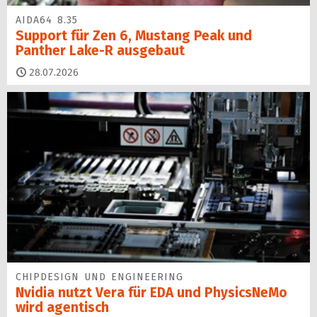
AIDA64 8.35
Support für Zen 6, Mustang Peak und
Panther Lake-R ausgebaut
28.07.2026
CHIPDESIGN UND ENGINEERING
Nvidia nutzt Vera für EDA und PhysicsNeMo
wird agentisch