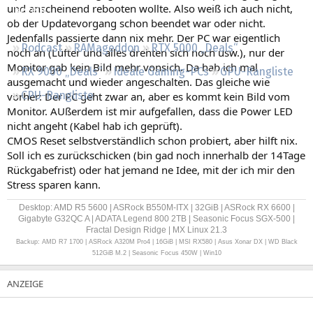
und anscheinend rebooten wollte. Also weiß ich auch nicht,
Regeln
ob der Updatevorgang schon beendet war oder nicht.
Jedenfalls passierte dann nix mehr. Der PC war eigentlich
Podcast
RAMageddon
RTX 5000 „Deals“
noch an (Lüfter und alles drehten sich noch usw.), nur der
Monitor gab kein Bild mehr vonsich. Da hab ich mal
RX 9000 „Deals“
Ideale Gaming-PCs
GPU-Rangliste
ausgemacht und wieder angeschalten. Das gleiche wie
CPU-Rangliste
vorher: Der PC geht zwar an, aber es kommt kein Bild vom
Monitor. AUßerdem ist mir aufgefallen, dass die Power LED
nicht angeht (Kabel hab ich geprüft).
CMOS Reset selbstverständlich schon probiert, aber hilft nix.
Soll ich es zurückschicken (bin gad noch innerhalb der 14Tage
Rückgabefrist) oder hat jemand ne Idee, mit der ich mir den
Stress sparen kann.
Desktop: AMD R5 5600 | ASRock B550M-ITX | 32GiB | ASRock RX 6600 |
Gigabyte G32QC A | ADATA Legend 800 2TB | Seasonic Focus SGX-500 |
Fractal Design Ridge | MX Linux 21.3
Backup: AMD R7 1700 | ASRock A320M Pro4 | 16GiB | MSI RX580 | Asus Xonar DX | WD Black
512GiB M.2 | Seasonic Focus 450W | Win10