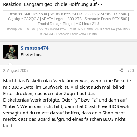
Reaktion. Langsam geb ich die Hoffnung auf -.-
Desktop: AMD R5 5600 | ASRock B550M-ITX | 32GiB | ASRock RX 6600 |
Gigabyte G32QC A | ADATA Legend 800 2TB | Seasonic Focus SGX-500 |
Fractal Design Ridge | MX Linux 21.3
Backup: AMD R7 1700 | ASRock A320M Pro4 | 16GiB | MSI RX580 | Asus Xonar DX | WD Black
512GiB M.2 | Seasonic Focus 450W | Win10
Simpson474
Fleet Admiral
2. August 2007
#20
Macht das Diskettenlaufwerk länger was, wenn eine Diskette
mit BIOS-Datei im Laufwerk ist. Vielleicht auch mal "blind"
Enter drücken, nachdem der Zugriff auf das
Diskettenlaufwerk erfolgte. Oder "y" bzw. "z" und dann auf
"Enter". Wenn das nicht hilft, dann hat Crash Free BIOS wohl
versagt und du musst darauf hoffen, dass dein Shop nicht
merkt, dass das Board aufgrund eines falschen BIOS nicht
läuft.