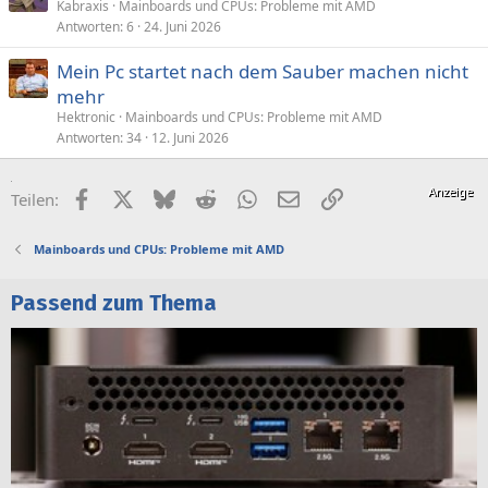
Kabraxis
Mainboards und CPUs: Probleme mit AMD
Antworten
6
24. Juni 2026
Mein Pc startet nach dem Sauber machen nicht
mehr
Hektronic
Mainboards und CPUs: Probleme mit AMD
Antworten
34
12. Juni 2026
Facebook
X (Twitter)
Bluesky
Reddit
WhatsApp
E-Mail
Link
Teilen:
Mainboards und CPUs: Probleme mit AMD
Passend zum Thema