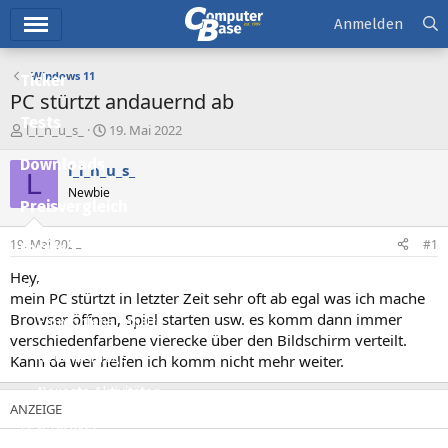
Hauptmenü
Anmelden
Windows 11
Ticker
PC stürtzt andauernd ab
Tests
E
E
l_i_n_u_s_
19. Mai 2022
r
r
Downloads
s
s
l_i_n_u_s_
L
t
t
Newbie
e
e
Preisvergleich
l
l
l
l
19. Mai 2022
#1
Forum
e
t
r
a
Hey,
Aktuelles
m
mein PC stürtzt in letzter Zeit sehr oft ab egal was ich mache
Browser öffnen, Spiel starten usw. es komm dann immer
Empfohlene Inhalte
verschiedenfarbene vierecke über den Bildschirm verteilt.
Neue Beiträge
Kann da wer helfen ich komm nicht mehr weiter.
Neueste Aktivitäten
Leserartikel