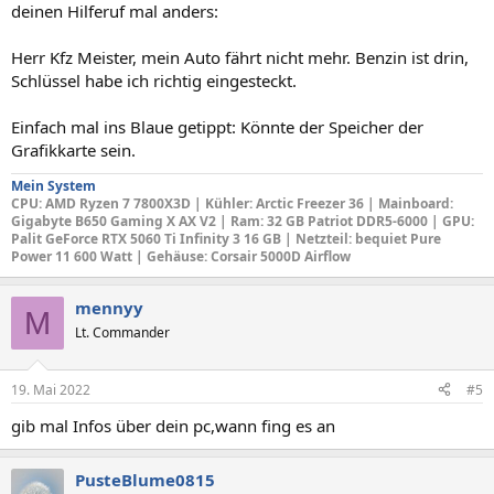
deinen Hilferuf mal anders:
Herr Kfz Meister, mein Auto fährt nicht mehr. Benzin ist drin,
Schlüssel habe ich richtig eingesteckt.
Einfach mal ins Blaue getippt: Könnte der Speicher der
Grafikkarte sein.
Mein System
CPU
: AMD Ryzen 7 7800X3D |
Kühler: Arctic Freezer 36
|
Mainboard
:
Gigabyte B650 Gaming X AX V2 |
Ram: 32 GB Patriot DDR5-6000 |
GPU
:
Palit GeForce RTX 5060 Ti Infinity 3 16 GB |
Netzteil
: bequiet Pure
Power 11 600 Watt |
Gehäuse
: Corsair 5000D Airflow
mennyy
M
Lt. Commander
19. Mai 2022
#5
gib mal Infos über dein pc,wann fing es an
PusteBlume0815