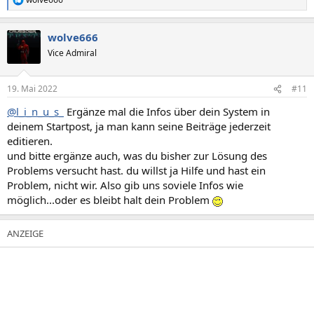
R
e
a
wolve666
k
t
Vice Admiral
i
o
n
19. Mai 2022
#11
e
n
@l_i_n_u_s_
Ergänze mal die Infos über dein System in
:
deinem Startpost, ja man kann seine Beiträge jederzeit
editieren.
und bitte ergänze auch, was du bisher zur Lösung des
Problems versucht hast. du willst ja Hilfe und hast ein
Problem, nicht wir. Also gib uns soviele Infos wie
möglich...oder es bleibt halt dein Problem