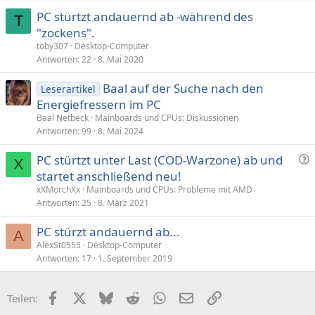
PC stürtzt andauernd ab -während des
T
"zockens".
toby307
Desktop-Computer
Antworten
22
8. Mai 2020
Baal auf der Suche nach den
Leserartikel
Energiefressern im PC
Baal Netbeck
Mainboards und CPUs: Diskussionen
Antworten
99
8. Mai 2024
F
PC stürtzt unter Last (COD-Warzone) ab und
X
r
startet anschließend neu!
a
xXMorchXx
Mainboards und CPUs: Probleme mit AMD
g
Antworten
25
8. März 2021
e
PC stürzt andauernd ab...
A
AlexSt0555
Desktop-Computer
Antworten
17
1. September 2019
Facebook
X (Twitter)
Bluesky
Reddit
WhatsApp
E-Mail
Link
Teilen: