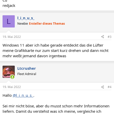
Cu
redjack
l_i_n_u_s_
L
Newbie
Ersteller dieses Themas
19. Mai 2022
#3
Windows 11 aber ich habe gerade entdeckt das die Lüfter
meine Grafikkarte nur zum start kurz drehen und dann nicht
mehr weßt jemand davon irgentwas
Ltcrusher
Fleet Admiral
19. Mai 2022
#4
Hallo
@l_i_n_u_s_
.
Sei mir nicht böse, aber du musst schon mehr Informationen
liefern. Damit du verstehst was ich meine, vergleiche ich