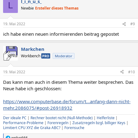
l_i_n_u_s_
L
Newbie
Ersteller dieses Themas
19. Mai 2022
#9
ich habe einen neuen informierenden beitrag gepostet
Markchen
Workbench
PRO
Moderator
19. Mai 2022
#10
Das kann man auch in diesem Thema weiter besprechen. Das
Neue habe ich geschlossen:
https://www.computerbase.de/forum/t...anfang-dann-nicht-
mehr.2086075/#post-26918932
Der ideale PC
|
Rechner bootet nicht (Null-Methode)
|
Helferliste
|
Performance-Probleme
|
Forenregeln
|
Zusatzregeln bzgl. billiger Keys
|
Limitiert CPU XYZ die Graka ABC?
|
Forensuche
wolve666