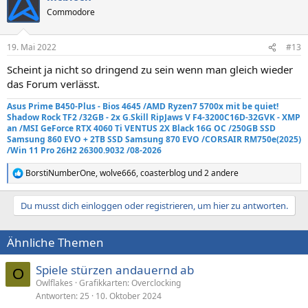
Commodore
19. Mai 2022
#13
Scheint ja nicht so dringend zu sein wenn man gleich wieder
das Forum verlässt.
Asus Prime B450-Plus - Bios 4645 /AMD Ryzen7 5700x mit be quiet!
Shadow Rock TF2
/32GB - 2x G.Skill RipJaws V F4-3200C16D-32GVK - XMP
an
/MSI GeForce RTX 4060 Ti VENTUS 2X Black 16G OC /250GB SSD
Samsung 860 EVO +
2TB SSD Samsung 870 EVO
/
CORSAIR RM750e
(2025)
/Win 11 Pro 26H2 26300.9032 /08-2026
BorstiNumberOne
,
wolve666
,
coasterblog
und 2 andere
R
e
a
Du musst dich einloggen oder registrieren, um hier zu antworten.
k
t
i
Ähnliche Themen
o
n
e
Spiele stürzen andauernd ab
O
n
Owlflakes
Grafikkarten: Overclocking
:
Antworten
25
10. Oktober 2024