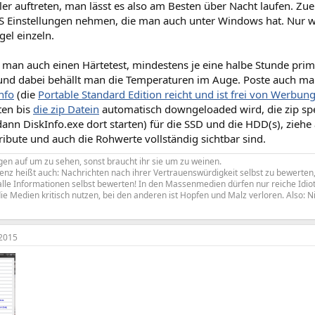
ler auftreten, man lässt es also am Besten über Nacht laufen. Zu
S Einstellungen nehmen, die man auch unter Windows hat. Nur we
gel einzeln.
man auch einen Härtetest, mindestens je eine halbe Stunde pri
d dabei behällt man die Temperaturen im Auge. Poste auch mal
nfo
(die
Portable Standard Edition
reicht und ist frei von Werbun
ten bis
die zip Datein
automatisch downgeloaded wird, die zip sp
ann DiskInfo.exe dort starten) für die SSD und die HDD(s), ziehe 
tribute und auch die Rohwerte vollständig sichtbar sind.
en auf um zu sehen, sonst braucht ihr sie um zu weinen.
z heißt auch: Nachrichten nach ihrer Vertrauenswürdigkeit selbst zu bewerten, 
le Informationen selbst bewerten! In den Massenmedien dürfen nur reiche Idiote
ie Medien kritisch nutzen, bei den anderen ist Hopfen und Malz verloren. Also: N
2015