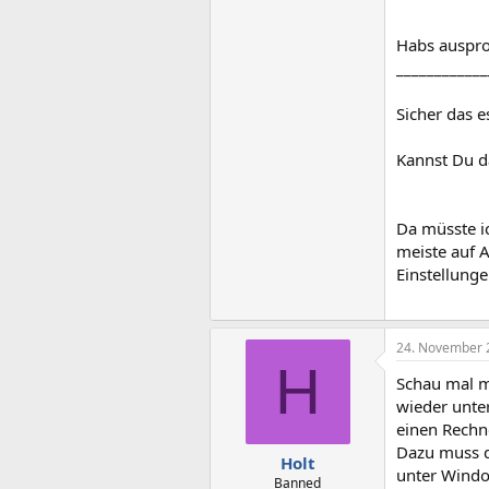
Habs auspro
____________
Sicher das e
Kannst Du d
Da müsste ic
meiste auf A
Einstellunge
24. November 
H
Schau mal 
wieder unte
einen Rech
Dazu muss d
Holt
unter Windo
Banned