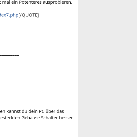
t mal ein Potenteres ausprobieren.
ndex7.php
[/QUOTE]
_________
_________
ten kannst du dein PC über das
gesteckten Gehäuse Schalter besser