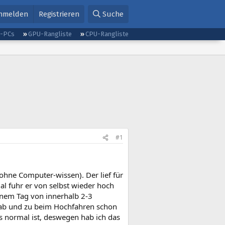
nmelden
Registrieren
Suche
g-PCs
GPU-Rangliste
CPU-Rangliste
#1
hne Computer-wissen). Der lief für
l fuhr er von selbst wieder hoch
inem Tag von innerhalb 2-3
ch ab und zu beim Hochfahren schon
s normal ist, deswegen hab ich das