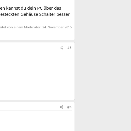
ten kannst du dein PC über das
gesteckten Gehäuse Schalter besser
beitet von einem Moderator:
24. November 2015
#3
#4