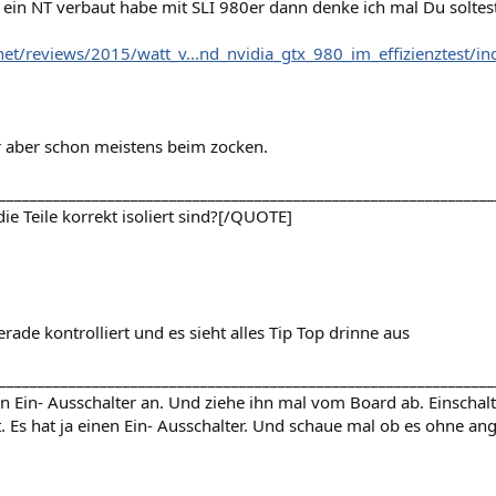
 ein NT verbaut habe mit SLI 980er dann denke ich mal Du soltes
.net/reviews/2015/watt_v...nd_nvidia_gtx_980_im_effizienztest/i
 aber schon meistens beim zocken.
________________________________________________________________
die Teile korrekt isoliert sind?[/QUOTE]
erade kontrolliert und es sieht alles Tip Top drinne aus
________________________________________________________________
n Ein- Ausschalter an. Und ziehe ihn mal vom Board ab. Einschal
. Es hat ja einen Ein- Ausschalter. Und schaue mal ob es ohne an