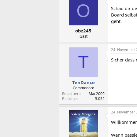
O
Schau dir de
Board selbst
geht.
obz245
Gast
24. November 
T
Sicher dass d
TenDance
Commodore
Registriert
Mai 2009
Beiträge
5.052
24. November 
Willkommen
Wann passie