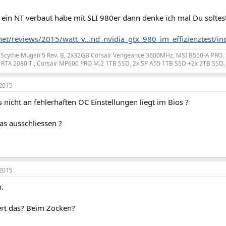
 ein NT verbaut habe mit SLI 980er dann denke ich mal Du soltes
.net/reviews/2015/watt_v...nd_nvidia_gtx_980_im_effizienztest/i
, Scythe Mugen 5 Rev. B, 2x32GB Corsair Vengeance 3600MHz, MSI B550-A PRO,
2 RTX 2080 Ti, Corsair MP600 PRO M.2 1TB SSD, 2x SP A55 1TB SSD +2x 2TB SS
2015
s nicht an fehlerhaften OC Einstellungen liegt im Bios ?
as ausschliessen ?
2015
.
rt das? Beim Zocken?