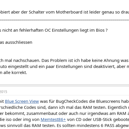
biert aber der Schalter vom Motherboard ist leider genau so dr
________________________________________________________________
s nicht an fehlerhaften OC Einstellungen liegt im Bios ?
as ausschliessen
h mal nachschauen. Das Problem ist ich habe keine Ahnung was ich
uto eingestellt und ein paar Einstellungen sind deaktiviert, abe
n alle korrekt.
2015
mit
Blue Screen View
was für BugCheckCodes die Bluescreens hab
rschiedliche Codes sind, dann ich mal das RAM testen. Eigentli
ner bekommt, zusammenbaut oder auch nur irgendwas am RAM ä
ie iso oder img von
Memtest86+
von CD oder USB-Stick geboote
ws sinnvoll das RAM testen. Es sollten mindestens 6 PASS abgewa