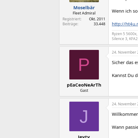
Moselbär
Wenn ich so
Fleet Admiral
Registriert
Okt. 2011
http://ht4u
Beiträge
33.448
Ryzen 5 5600x
Silence 3, KFA
24. November 
P
Sicher das e
Kannst Du d
pEaCeoNeArTh
Gast
24. November 
J
Willkommen
Wann passie
Jeyty