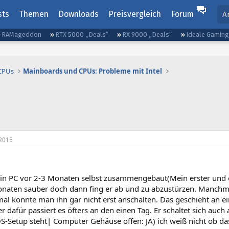
sts
Themen
Downloads
Preisvergleich
Forum
A
RAMageddon
RTX 5000 „Deals“
RX 9000 „Deals“
Ideale Gamin
 CPUs
Mainboards und CPUs: Probleme mit Intel
2015
in PC vor 2-3 Monaten selbst zusammengebaut(Mein erster und o
onaten sauber doch dann fing er ab und zu abzustürzen. Manchma
l konnte man ihn gar nicht erst anschalten. Das geschieht an e
 dafür passiert es öfters an den einen Tag. Er schaltet sich au
S-Setup steht| Computer Gehäuse offen: JA) ich weiß nicht ob da