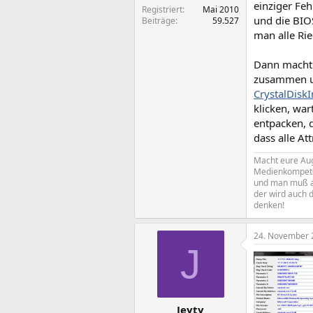
einziger Feh
Registriert
Mai 2010
und die BIO
Beiträge
59.527
man alle Rie
Dann macht 
zusammen un
CrystalDiskI
klicken, war
entpacken, d
dass alle At
Macht eure Aug
Medienkompeten
und man muß al
der wird auch d
denken!
24. November 
J
Jeyty