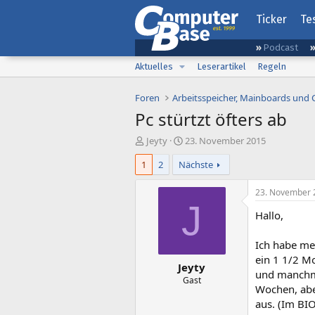
Ticker
Te
Podcast
Aktuelles
Leserartikel
Regeln
Foren
Arbeitsspeicher, Mainboards und
Pc stürtzt öfters ab
E
E
Jeyty
23. November 2015
r
r
1
2
Nächste
s
s
t
t
e
e
23. November 
l
l
J
Hallo,
l
l
e
t
r
a
Ich habe me
m
ein 1 1/2 M
Jeyty
und manchma
Gast
Wochen, aber
aus. (Im BIO