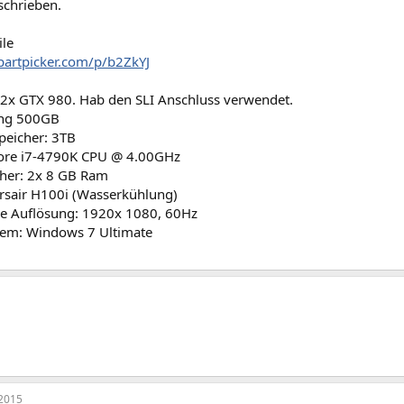
schrieben.
ile
cpartpicker.com/p/b2ZkYJ
: 2x GTX 980. Hab den SLI Anschluss verwendet.
ng 500GB
peicher: 3TB
Core i7-4790K CPU @ 4.00GHz
cher: 2x 8 GB Ram
rsair H100i (Wasserkühlung)
le Auflösung: 1920x 1080, 60Hz
tem: Windows 7 Ultimate
2015