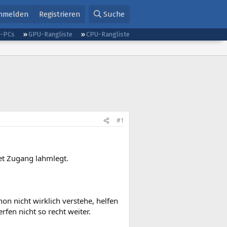
nmelden
Registrieren
Suche
g-PCs
GPU-Rangliste
CPU-Rangliste
#1
et Zugang lahmlegt.
on nicht wirklich verstehe, helfen
fen nicht so recht weiter.