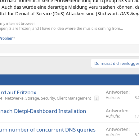
: Du hast hoffentlich keine Portweiterleitung für tcp/udp 53 von a
t. Auch das würde eine derartige Meldung verursachen können, da
ttel für Denial-of-Service (DoS) Attacken sind (Stichwort:
DNS Ampl
 my internet browser.
open, 3 are frozen, and I have no idea where the music is coming from...
Problem
?
Du musst dich einloggen
rd auf Fritzbox
Antworten
Aufrufe
3.
24
Netzwerke, Storage, Security, Client Management
2
 nach Dietpi-Dashboard Installation
Antworten
Aufrufe
1.
um number of concurrent DNS queries
Antworten
Aufrufe
8.