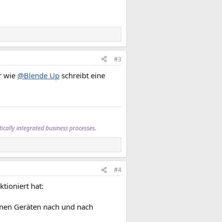
#3
r wie
@Blende Up
schreibt eine
tically integrated business processes
.
#4
ktioniert hat:
einen Geräten nach und nach