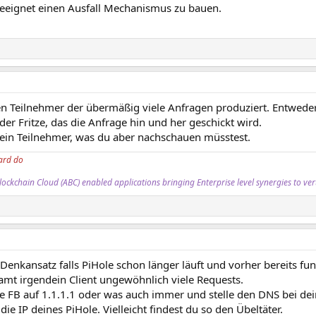
geeignet einen Ausfall Mechanismus zu bauen.
en Teilnehmer der übermäßig viele Anfragen produziert. Entwede
 der Fritze, das die Anfrage hin und her geschickt wird.
ein Teilnehmer, was du aber nachschauen müsstest.
ard do
ockchain Cloud (ABC) enabled applications bringing Enterprise level synergies to ver
 Denkansatz falls PiHole schon länger läuft und vorher bereits fun
pamt irgendein Client ungewöhnlich viele Requests.
ie FB auf 1.1.1.1 oder was auch immer und stelle den DNS bei d
die IP deines PiHole. Vielleicht findest du so den Übeltäter.