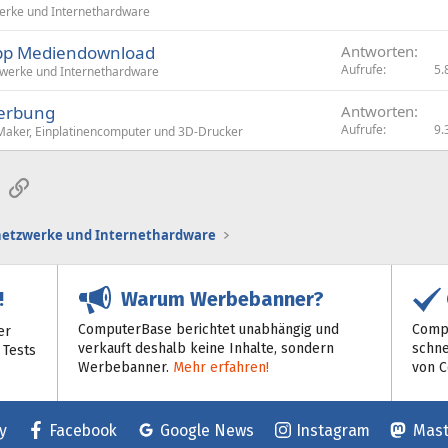
rke und Internethardware
app Mediendownload
Antworten
Aufrufe
5.
werke und Internethardware
Werbung
Antworten
Aufrufe
9.
Maker, Einplatinencomputer und 3D-Drucker
sApp
E-Mail
Link
etzwerke und Internethardware
Warum Werbebanner?
!
ComputerBase berichtet unabhängig und
Compu
er
verkauft deshalb keine Inhalte, sondern
schne
 Tests
Werbebanner.
Mehr erfahren!
von 
y
Facebook
Google News
Instagram
Mas