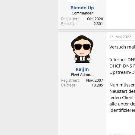
Blende Up
Commander
Registriert
Okt. 2020
Beiträge
2.301
25. Mai 2022
Versuch mal
Internet-DNS
DHCP-DNS Fr
Raijin
Upstream-DN
Fleet Admiral
Registriert
Nov. 2007
Nun müssen s
Beiträge
18.285
Neustart de
jeden Client
alle unter d
identifizie