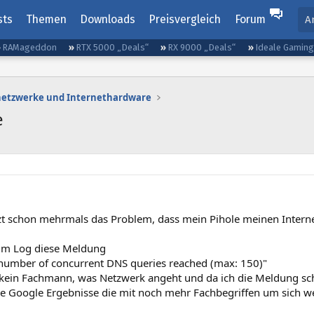
sts
Themen
Downloads
Preisvergleich
Forum
A
RAMageddon
RTX 5000 „Deals“
RX 9000 „Deals“
Ideale Gamin
etzwerke und Internethardware
e
etzt schon mehrmals das Problem, dass mein Pihole meinen Intern
 im Log diese Meldung
mber of concurrent DNS queries reached (max: 150)"
h kein Fachmann, was Netzwerk angeht und da ich die Meldung sch
e Google Ergebnisse die mit noch mehr Fachbegriffen um sich wer