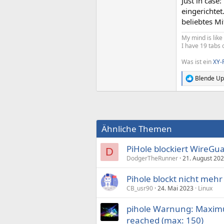
Just in case
eingerichte
beliebtes Mi
My mind is like
I have 19 tabs 
Was ist ein
XY-
Blende Up
R
e
a
k
t
i
Ähnliche Themen
o
n
e
PiHole blockiert WireGua
D
n
DodgerTheRunner
21. August 20
:
Pihole blockt nicht mehr
CB_usr90
24. Mai 2023
Linux
pihole Warnung: Maxim
reached (max: 150)