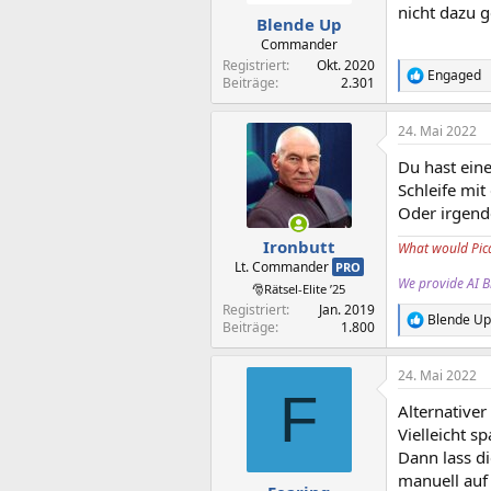
nicht dazu 
Blende Up
Commander
Registriert
Okt. 2020
Engaged
R
Beiträge
2.301
e
a
24. Mai 2022
k
t
Du hast ein
i
o
Schleife mit
n
Oder irgend
e
n
Ironbutt
What would Pic
:
Lt. Commander
PRO
We provide AI Bl
🎅Rätsel-Elite ’25
Registriert
Jan. 2019
Blende Up
R
Beiträge
1.800
e
a
24. Mai 2022
k
F
t
Alternativer
i
o
Vielleicht s
n
Dann lass d
e
manuell auf 
n