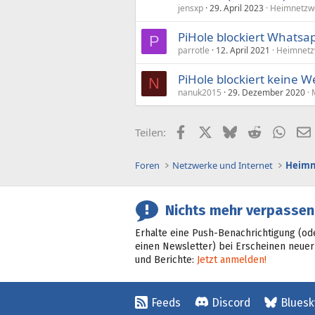
jensxp
29. April 2023
Heimnetzwe
PiHole blockiert Whats
P
parrotle
12. April 2021
Heimnetz
PiHole blockiert keine 
N
nanuk2015
29. Dezember 2020
Facebook
X (Twitter)
Bluesky
Reddit
What
Teilen:
Foren
Netzwerke und Internet
Heimn
Nichts mehr verpassen
Erhalte eine Push-Benachrichtigung (od
einen Newsletter) bei Erscheinen neuer
und Berichte:
Jetzt anmelden!
Feeds
Discord
Bluesk