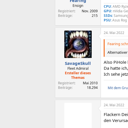
Fearing
:
Ensign
CPU:
AMD Ryze
Registriert
Nov. 2009
GPU:
nVidia G
Beiträge
215
SSDs:
Samsung
PSU:
Asus Rog
24. Mai 2022
Fearing schr
Alternativer
Also PiHole 
SavageSkull
Da hatte ic
Fleet Admiral
Ersteller dieses
Ich sehe jet
Themas
Registriert
Mai 2010
Beiträge
18.294
Mit dem Grun
24. Mai 2022
Flackern Dei
den Verursac