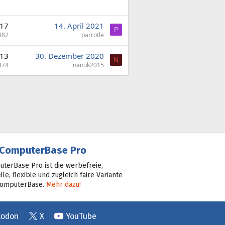
17
14. April 2021
P
882
parrotle
13
30. Dezember 2020
N
374
nanuk2015
ComputerBase Pro
terBase Pro ist die werbefreie,
lle, flexible und zugleich faire Variante
ComputerBase.
Mehr dazu!
todon
X
YouTube