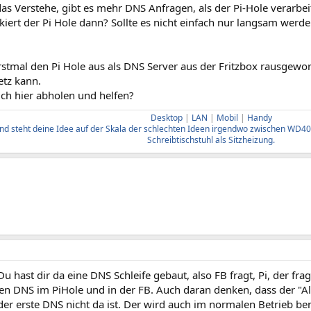
das Verstehe, gibt es mehr DNS Anfragen, als der Pi-Hole verarbe
ert der Pi Hole dann? Sollte es nicht einfach nur langsam werden
rstmal den Pi Hole aus als DNS Server aus der Fritzbox rausgewo
etz kann.
ich hier abholen und helfen?
Desktop
|
LAN
|
Mobil
|
Handy
d steht deine Idee auf der Skala der schlechten Ideen irgendwo zwischen WD40 
Schreibtischstuhl als Sitzheizung.
 Du hast dir da eine DNS Schleife gebaut, also FB fragt, Pi, der fra
en DNS im PiHole und in der FB. Auch daran denken, dass der "
er erste DNS nicht da ist. Der wird auch im normalen Betrieb benu