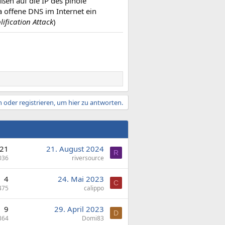
ußen auf die IP des pihole
 offene DNS im Internet ein
ification Attack
)
 oder registrieren, um hier zu antworten.
21
21. August 2024
R
036
riversource
4
24. Mai 2023
C
475
calippo
9
29. April 2023
D
364
Domi83