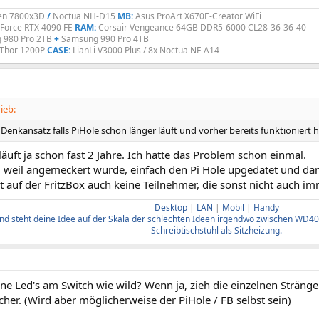
n 7800x3D
/
Noctua NH-D15
MB:
Asus ProArt X670E-Creator WiFi
eForce RTX 4090 FE
RAM:
Corsair Vengeance
64GB DDR5-6000 CL28-36-36-40
 980 Pro
2TB
+
Samsung 990 Pro
4TB
 Thor 1200P
CASE:
LianLi V3000 Plus
/ 8x Noctua NF-A14
ieb:
 Denkansatz falls PiHole schon länger läuft und vorher bereits funktioniert h
läuft ja schon fast 2 Jahre. Ich hatte das Problem schon einmal.
h, weil angemeckert wurde, einfach den Pi Hole upgedatet und da
zt auf der FritzBox auch keine Teilnehmer, die sonst nicht auch i
Desktop
|
LAN
|
Mobil
|
Handy
d steht deine Idee auf der Skala der schlechten Ideen irgendwo zwischen WD40 
Schreibtischstuhl als Sitzheizung.
ne Led's am Switch wie wild? Wenn ja, zieh die einzelnen Stränge 
her. (Wird aber möglicherweise der PiHole / FB selbst sein)