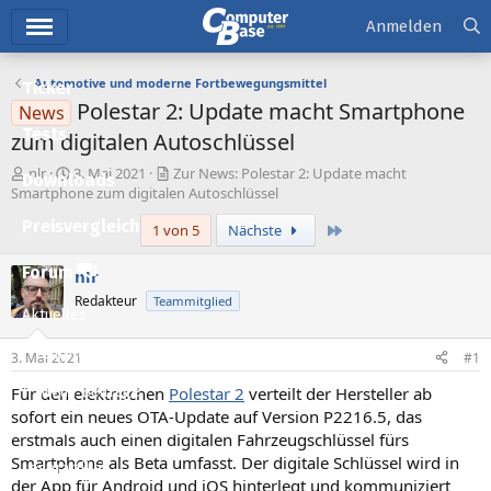
Hauptmenü
Anmelden
Automotive und moderne Fortbewegungsmittel
Ticker
Polestar 2: Update macht Smartphone
News
Tests
zum digitalen Autoschlüssel
E
E
nlr
3. Mai 2021
Zur News: Polestar 2: Update macht
Downloads
r
r
Smartphone zum digitalen Autoschlüssel
s
s
Preisvergleich
Letzte
1 von 5
Nächste
t
t
e
e
l
l
Forum
nlr
l
l
Redakteur
Teammitglied
e
t
Aktuelles
r
a
m
Empfohlene Inhalte
3. Mai 2021
#1
Für den elektrischen
Polestar 2
verteilt der Hersteller ab
Neue Beiträge
sofort ein neues OTA-Update auf Version P2216.5, das
Neueste Aktivitäten
erstmals auch einen digitalen Fahrzeugschlüssel fürs
Smartphone als Beta umfasst. Der digitale Schlüssel wird in
Leserartikel
der App für Android und iOS hinterlegt und kommuniziert