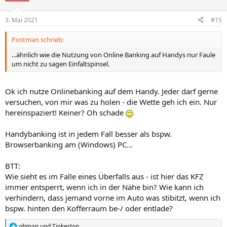
o
n
3. Mai 2021
#15
e
n
Postman schrieb:
:
...ähnlich wie die Nutzung von Online Banking auf Handys nur Faule
um nicht zu sagen Einfaltspinsel.
Ok ich nutze Onlinebanking auf dem Handy. Jeder darf gerne
versuchen, von mir was zu holen - die Wette geh ich ein. Nur
hereinspaziert! Keiner? Oh schade
Handybanking ist in jedem Fall besser als bspw.
Browserbanking am (Windows) PC...
BTT:
Wie sieht es im Falle eines Überfalls aus - ist hier das KFZ
immer entsperrt, wenn ich in der Nähe bin? Wie kann ich
verhindern, dass jemand vorne im Auto was stibitzt, wenn ich
bspw. hinten den Kofferraum be-/ oder entlade?
ohman
und
Tinkerton