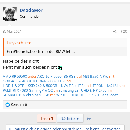
e
a
DagdaMor
k
t
Commander
i
o
n
3. Mai 2021
#20
e
n
Lasyx schrieb:
:
Ein iPhone habe ich, nur der BMW fehlt..
Habe beides nicht.
Fehlt mir auch beides nicht
AMD R9 5950X
unter
ARCTIC Freezer 36 RGB
auf
MSI B550-A Pro
mit
CORSAIR RGB 32GB DDR4-3600
CL16
und
HDD 1 & 2TB
+
SSD 240 & 500GB
+
NVME 3 x 1TB
und
LITEON iHAS124
und
PALIT RTX 4080 GamingPro OC
an
Samsung 28" UHD & HP 24ea
im
SHARKOON Night Shark RGB
mit
Win10
+
HERCULES XPS2.1 BassBoost
Kenshin_01
R
e
a
Letzte
1 von 5
Nächste
k
t
Du musst dich einloggen oder registrieren, um hier zu antworten.
i