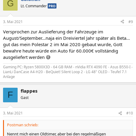
G
t
Lt. Commander
PRO
i
o
n
3. Mai 2021
#9
e
n
Versprochen zur Auslieferung der Fahrzeuge im
:
August/September…naja ein Dreiviertel Jahr später als Beta…
gut das mein Polestar 2 im Mai 2020 gebaut wurde, Gott
bewahre heute würde ein Auto für 60.000€ vollständig
ausgeliefert werden 😅
Gaming PC: Ryzen 5800X3D - 64 GB RAM - nVidia RTX 4090 FE - Asus B550-I -
LianLi DanCase A4-H20 - BeQuiet! Silent Loop 2 - LG 48" OLED - Teufel 7.1
Anlage
flappes
F
Gast
3. Mai 2021
#10
Postman schrieb:
Nennt mich einen Oldtimer, aber bei den regelmäßigen