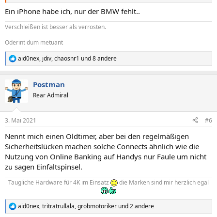
Ein iPhone habe ich, nur der BMW fehlt..
Verschleißen ist besser als verrosten.
Oderint dum metuant
aid0nex
,
jdiv
,
chaosnr1
und 8 andere
R
e
a
Postman
k
t
Rear Admiral
i
o
n
3. Mai 2021
#6
e
n
Nennt mich einen Oldtimer, aber bei den regelmäßigen
:
Sicherheitslücken machen solche Connects ähnlich wie die
Nutzung von Online Banking auf Handys nur Faule um nicht
zu sagen Einfaltspinsel.
Taugliche Hardware für 4K im Einsatz
die Marken sind mir herzlich egal
aid0nex
,
tritratrullala
,
grobmotoriker
und 2 andere
R
e