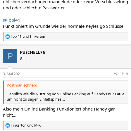
üblichen verdächtigen mangelnde oder keine Verschlüsselung
und oder schlechte Passwörter.
@Topi41
Funktioniert im Grunde wie der normale Keyles go Schlüssel
Topi41
und
Tinkerton
R
e
a
PuscHELL76
k
P
t
Gast
i
o
n
3. Mai 2021
#19
e
n
Postman schrieb:
:
...ähnlich wie die Nutzung von Online Banking auf Handys nur Faule
um nicht zu sagen Einfaltspinsel...
Also mein Online Banking Funktioniert ohne Handy gar
nicht...
Tinkerton
und
M-X
R