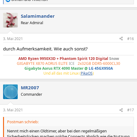
R
e
a
Salamimander
k
t
Rear Admiral
i
o
n
3. Mai 2021
#16
e
n
durch Aufmerksamkeit. Wie auch sonst?
:
AMD Ryzen 9950X3D + Phantom Spirit 120 Digital
Snow
GIGABYTE X870 AORUS ELITE
ICE
-
2x32GB DDR5-6000CL30
Gigabyte Aorus RTX 4090 Master @
LG 45GX950A
Und all das mit Linux (
PikaOS
)
MR2007
Commander
3. Mai 2021
#17
Postman schrieb:
Nennt mich einen Oldtimer, aber bei den regelmäßigen
Sicherheitslücken machen solche Connects ähnlich wie die Nutzung