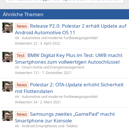
o
n
Ähnliche Themen
e
n
:
Release P2.0: Polestar 2 erhält Update auf
News
Android Automotive OS 11
nlr
Automotive und moderne Fortbewegungsmittel
Antworten
22
3. April 2022
BMW Digital Key Plus im Test: UWB macht
Test
Smartphones zum vollwertigen Autoschlüssel
nlr
Smart Home und Energiemanagement
Antworten
121
7. Dezember 2021
Polestar 2: OTA-Update erhöht Sicherheit
News
mit Flottendaten
nlr
Automotive und moderne Fortbewegungsmittel
Antworten
54
2. März 2021
Samsungs zweites „GamePad“ macht
News
Smartphone zur Konsole
nlr
Android-Smartphones und -Tablets