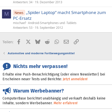
Antworten
34
19. Dezember 2013
„Spider Laptop“ macht Smartphone zum
News
M
PC-Ersatz
mischaef
Android-Smartphones und -Tablets
Antworten
53
19. September 2012
Facebook
X (Twitter)
Bluesky
Reddit
WhatsApp
E-Mail
Link
Teilen:
Automotive und moderne Fortbewegungsmittel
Nichts mehr verpassen!
Erhalte eine Push-Benachrichtigung (oder einen Newsletter) bei
Erscheinen neuer Tests und Berichte:
Jetzt anmelden!
Warum Werbebanner?
ComputerBase berichtet unabhängig und verkauft deshalb keine
Inhalte, sondern Werbebanner.
Mehr erfahren!