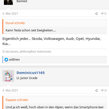
Banned
3. Mai 2021
#12
Dural schrieb:
Kann Tesla schon seit Ewigkeiten....
Eigentlich jeder... Skoda, Volkswagen, Audi, Opel, Hyundai,
Kia...
Si tacuisses, philosophus mansisses.
aid0nex
R
e
a
Dominicus1165
k
t
Lt. Junior Grade
i
o
n
3. Mai 2021
#13
e
n
flappes schrieb:
:
Und ja ich weiß, hoch oben in den Alpen, wenn das Smartphone leer