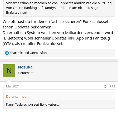
Sicherheitslücken machen solche Connects ähnlich wie die Nutzung
von Online Banking auf Handys nur Faule um nicht zu sagen
Einfaltspinsel.
Wie oft hast du für deinen "ach so sicheren" Funkschlüssel
schon Updates bekommen?
Da erhält ein System welchen von Milliarden verwendet wird
(Bluetooth) wohl schneller Updates inkl. App und Fahrzeug
(OTA), als ein oller Funkschlüssel.
chartmix
und
Oneplusfan
R
e
a
Nozuka
k
N
t
Lieutenant
i
o
n
3. Mai 2021
#11
e
n
Dural schrieb:
:
Kann Tesla schon seit Ewigkeiten....