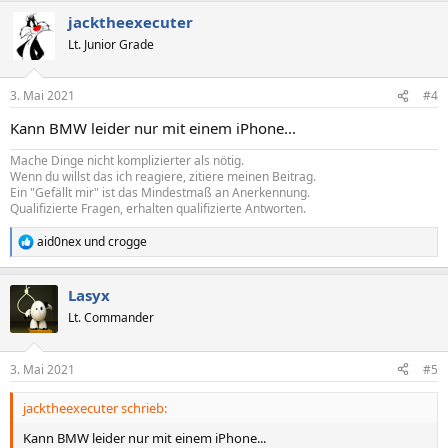
a
jacktheexecuter
k
t
Lt. Junior Grade
i
o
n
3. Mai 2021
#4
e
n
Kann BMW leider nur mit einem iPhone...
:
Mache Dinge nicht komplizierter als nötig.
Wenn du willst das ich reagiere, zitiere meinen Beitrag.
Ein "Gefällt mir" ist das Mindestmaß an Anerkennung.
Qualifizierte Fragen, erhalten qualifizierte Antworten.
aid0nex
und
crogge
R
e
a
Lasyx
k
t
Lt. Commander
i
o
n
3. Mai 2021
#5
e
n
jacktheexecuter schrieb:
:
Kann BMW leider nur mit einem iPhone...