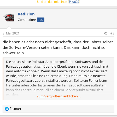
Und all das mit Linux (
PikaOS
)
Redirion
Commodore
PRO
3. Mai 2021
#3
die haben es echt noch nicht geschafft, dass der Fahrer selbst
die Software-Version sehen kann. Das kann doch nicht so
schwer sein.
Die aktualisierte Polestar-App überprüft den Softwarestand des
Fahrzeugs automatisch über die Cloud, wenn sie versucht sich mit
dem Auto zu koppeln. Wenn das Fahrzeug noch nicht aktualisiert
wurde, erhalten Sie eine Fehlermeldung. Dann muss die neueste
Fahrzeugsoftware zuerst installiert werden. Sollte ein Fehler beim
Herunterladen oder Installieren der Fahrzeugsoftware auftreten,
kann das Fahrzeug manuell an einem Servicepunkt aktualisiert
werden.
Zum Vergrößern anklicken....
Bitte wenden Sie sich an den Polestar-Support, um Unterstützung
bei der Buchung eines Termins zu erhalten.
flo.murr
R
e