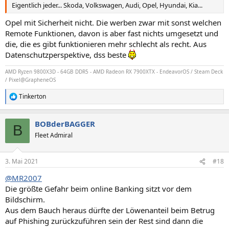
Eigentlich jeder... Skoda, Volkswagen, Audi, Opel, Hyundai, Kia...
Opel mit Sicherheit nicht. Die werben zwar mit sonst welchen
Remote Funktionen, davon is aber fast nichts umgesetzt und
die, die es gibt funktionieren mehr schlecht als recht. Aus
Datenschutzperspektive, dss beste
AMD Ryzen 9800X3D - 64GB DDR5 - AMD Radeon RX 7900XTX - EndeavorOS / Steam Deck
/ Pixel@GrapheneOS
Tinkerton
R
e
a
BOBderBAGGER
k
B
t
Fleet Admiral
i
o
n
3. Mai 2021
#18
e
n
@MR2007
:
Die größte Gefahr beim online Banking sitzt vor dem
Bildschirm.
Aus dem Bauch heraus dürfte der Löwenanteil beim Betrug
auf Phishing zurückzuführen sein der Rest sind dann die