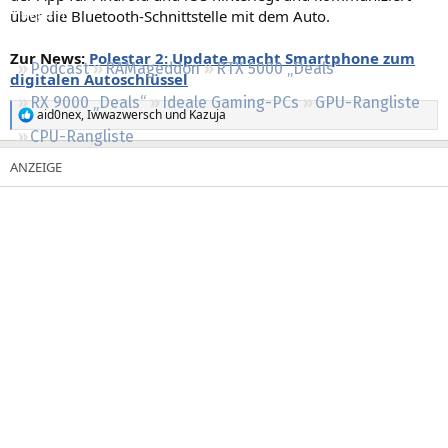
über die Bluetooth-Schnittstelle mit dem Auto.
Regeln
Zur News:
Polestar 2: Update macht Smartphone zum
Podcast
RAMageddon
RTX 5000 „Deals“
digitalen Autoschlüssel
RX 9000 „Deals“
Ideale Gaming-PCs
GPU-Rangliste
aid0nex
,
Iwwazwersch
und
Kazuja
R
CPU-Rangliste
e
a
k
t
i
o
n
e
n
: