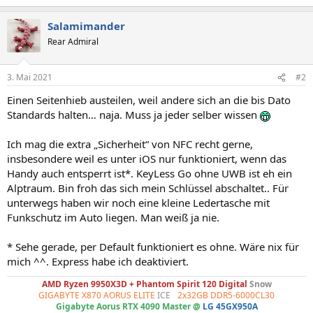
Salamimander
Rear Admiral
3. Mai 2021
#2
Einen Seitenhieb austeilen, weil andere sich an die bis Dato
Standards halten… naja. Muss ja jeder selber wissen
Ich mag die extra „Sicherheit“ von NFC recht gerne,
insbesondere weil es unter iOS nur funktioniert, wenn das
Handy auch entsperrt ist*. KeyLess Go ohne UWB ist eh ein
Alptraum. Bin froh das sich mein Schlüssel abschaltet.. Für
unterwegs haben wir noch eine kleine Ledertasche mit
Funkschutz im Auto liegen. Man weiß ja nie.
* Sehe gerade, per Default funktioniert es ohne. Wäre nix für
mich ^^. Express habe ich deaktiviert.
AMD Ryzen 9950X3D + Phantom Spirit 120 Digital
Snow
GIGABYTE X870 AORUS ELITE
ICE
-
2x32GB DDR5-6000CL30
Gigabyte Aorus RTX 4090 Master @
LG 45GX950A