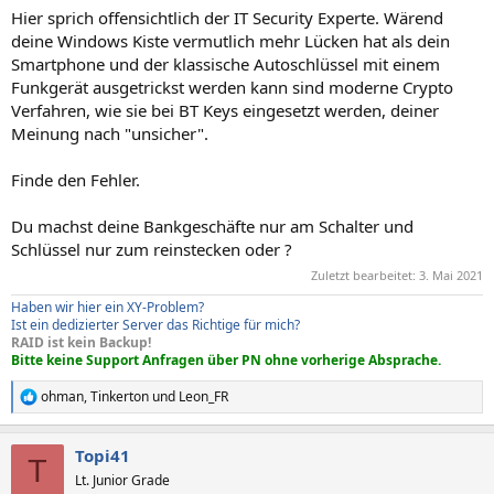
Hier sprich offensichtlich der IT Security Experte. Wärend
deine Windows Kiste vermutlich mehr Lücken hat als dein
Smartphone und der klassische Autoschlüssel mit einem
Funkgerät ausgetrickst werden kann sind moderne Crypto
Verfahren, wie sie bei BT Keys eingesetzt werden, deiner
Meinung nach "unsicher".
Finde den Fehler.
Du machst deine Bankgeschäfte nur am Schalter und
Schlüssel nur zum reinstecken oder ?
Zuletzt bearbeitet:
3. Mai 2021
Haben wir hier ein XY-Problem?
Ist ein dedizierter Server das Richtige für mich?
RAID ist kein Backup!
Bitte keine Support Anfragen über PN ohne vorherige Absprache.
ohman
,
Tinkerton
und
Leon_FR
R
e
a
Topi41
k
T
t
Lt. Junior Grade
i