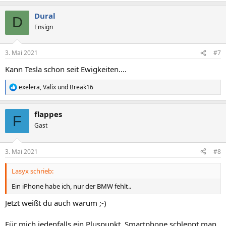
a
Dural
k
D
t
Ensign
i
o
n
3. Mai 2021
#7
e
n
Kann Tesla schon seit Ewigkeiten....
:
exelera
,
Valix
und
Break16
R
e
a
flappes
k
F
t
Gast
i
o
n
3. Mai 2021
#8
e
n
Lasyx schrieb:
:
Ein iPhone habe ich, nur der BMW fehlt..
Jetzt weißt du auch warum ;-)
Für mich jedenfalls ein Pluspunkt, Smartphone schleppt man