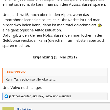
eh mit sich rum, da kann man sich den Autoschlüssel sparen.
Und ja ich weiß, hoch oben in den Alpen, wenn das
Smartphone leer seine sollte, es 3 Uhr Nachts ist und man
nirgendwo laden kann, dann ist man total gelackmeiert.
...
eine ganz typische Alltagssituation.
Dafür gibts den kleinen Notschlüssel den man locker in der
Geldbörse verstauen kann (die ich mir am liebsten aber auch
sparen möchte).
Ergänzung
(
3. Mai 2021
)
Dural schrieb:
Kann Tesla schon seit Ewigkeiten....
Und Volvo noch länger.
jacktheexecuter
,
aid0nex
,
Lasyx
und 4 andere
R
e
a
Galatian
k