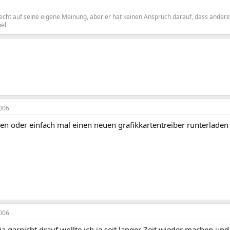
echt auf seine eigene Meinung, aber er hat keinen Anspruch darauf, dass andere s
el
006
ren oder einfach mal einen neuen grafikkartentreiber runterladen
006
t ja garnicht drauf,wollte ich ja seit langer Zeit wieder machen und