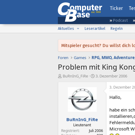
Ticker
Te
Podcast
Aktuelles
Leserartikel
Regeln
Mitspieler gesucht? Du willst dic
Foren
Games
RPG, MMO, Adventure,
Problem mit King Kon
E
E
BuRnInG_FiRe
3. Dezember 2006
r
r
s
s
3. Dezember 2
t
t
Hallo,
e
e
l
l
l
l
habe ein sch
e
t
installiere
BuRnInG_FiRe
r
a
Fehlermeldun
m
Lieutenant
Microsoft W
Registriert
Juli 2006