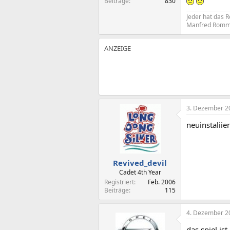
Beiträge
830
Jeder hat das R
Manfred Romm
3. Dezember 2
neuinstaliie
Revived_devil
Cadet 4th Year
Registriert
Feb. 2006
Beiträge
115
4. Dezember 2
das spiel is