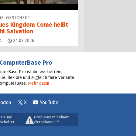
E GESICHERT
ues Kingdom Come heißt
hl Salvation
Kommentare
1
24.07.2026
ComputerBase Pro
terBase Pro ist die werbefreie,
lle, flexible und zugleich faire Variante
ComputerBase.
Mehr dazu!
todon
X
YouTube
gen und
Probleme mit einem
schalter
Werbebanner?