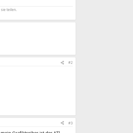
ie teilen.
#2
#3
 mein Grafiktreiber ist der ATI