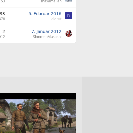
153
maxamalian
33
5. Februar 2016
D
478
dienst
2
7. Januar 2012
912
ShinmenMusashi