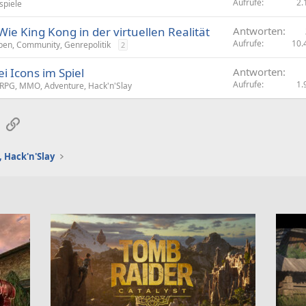
Aufrufe
2.
spiele
Wie King Kong in der virtuellen Realität
Antworten
Aufrufe
10.
ben, Community, Genrepolitik
2
i Icons im Spiel
Antworten
Aufrufe
1.
RPG, MMO, Adventure, Hack'n'Slay
sApp
E-Mail
Link
 Hack'n'Slay