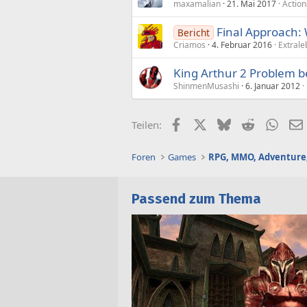
maxamalian
21. Mai 2017
Action
Final Approach: 
Bericht
Criamos
4. Februar 2016
Extrale
King Arthur 2 Problem be
ShinmenMusashi
6. Januar 2012
Facebook
X (Twitter)
Bluesky
Reddit
What
Teilen:
Foren
Games
RPG, MMO, Adventure,
Passend zum Thema