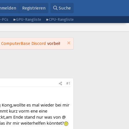
nmelden
Registrieren
Suche
g-PCs
GPU-Rangliste
CPU-Rangliste
m
ComputerBase Discord
vorbei!
#1
g Kong,wollte es mal wieder bei mir
ommt kurz vorm ene eine
guckt,am Ende stand nur was von @
s ihr mir weiterhelfen könntet?