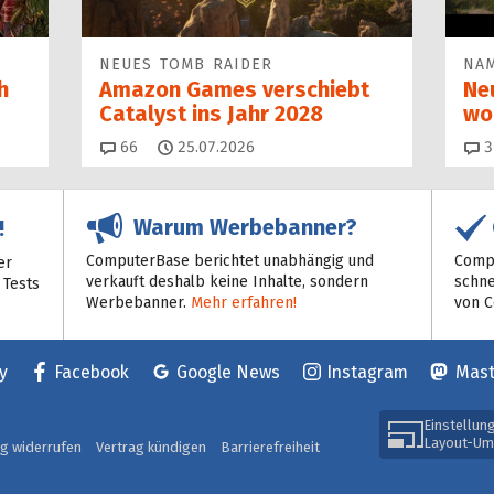
NEUES TOMB RAIDER
NAM
h
Amazon Games verschiebt
Ne
Catalyst ins Jahr 2028
wo
Kommentare
66
25.07.2026
3
Warum Werbebanner?
!
ComputerBase berichtet unabhängig und
Compu
er
verkauft deshalb keine Inhalte, sondern
schne
 Tests
Werbebanner.
Mehr erfahren!
von 
y
Facebook
Google News
Instagram
Mas
Einstellun
Layout-Um
ag widerrufen
Vertrag kündigen
Barrierefreiheit