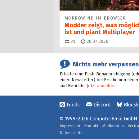
MORROWIND IM BROWSER
Modder zeigt, was möglic
ist und plant Multiplayer
Kommentare
31
28.07.2026
Nichts mehr verpassen
Erhalte eine Push-Benachrichtigung (od
einen Newsletter) bei Erscheinen neuer
und Berichte:
Jetzt anmelden!
Feeds
Discord
Bluesk
© 1999–2026 ComputerBase GmbH
Impressum
Kontakt
Mediadaten
Vertr
Datenschutz