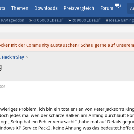
sts
Themen
Downloads
Preisvergleich
Forum
A
RAMageddon
RTX 5000 „Deals“
RX 9000 „Deals“
Ideale Gamin
h locker mit der Community austauschen? Schau gerne auf unsere
 Hack'n'Slay
g
006
wieriges Problem, ich bin ein totaler Fan von Peter Jackson's Kin
n,doch jedes mal wen der scharze Balken am Anfang durchläuft k
g: ,,Setup hat ein Fehler verursacht'' ,habe mal auf Details ge
indows XP Service Pack2, keine Ahnung was das bedeutet,hoffe da