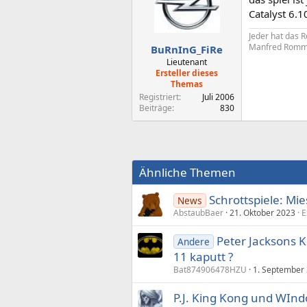
Catalyst 6.1
Jeder hat das R
Manfred Romm
BuRnInG_FiRe
Lieutenant
Ersteller dieses
Themas
Registriert
Juli 2006
Beiträge
830
Ähnliche Themen
Schrottspiele: Mi
News
AbstaubBaer
21. Oktober 2023
E
Peter Jacksons 
Andere
11 kaputt ?
Bat874906478HZU
1. September
P.J. King Kong und WIn