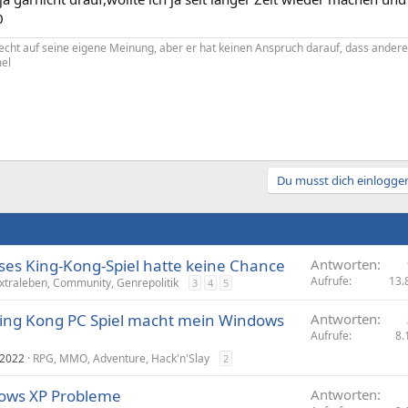
0
echt auf seine eigene Meinung, aber er hat keinen Anspruch darauf, dass andere s
el
Du musst dich einloggen
eses King-Kong-Spiel hatte keine Chance
Antworten
Aufrufe
13.
xtraleben, Community, Genrepolitik
3
4
5
King Kong PC Spiel macht mein Windows
Antworten
Aufrufe
8.
 2022
RPG, MMO, Adventure, Hack'n'Slay
2
dows XP Probleme
Antworten