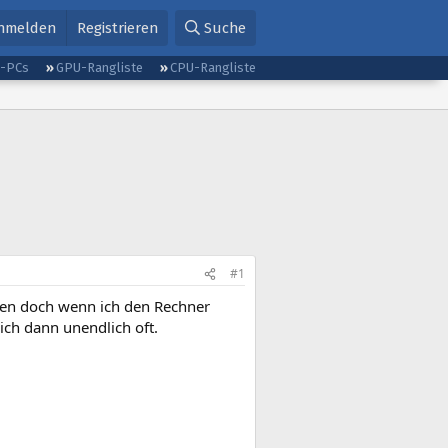
nmelden
Registrieren
Suche
g-PCs
GPU-Rangliste
CPU-Rangliste
#1
sen doch wenn ich den Rechner
sich dann unendlich oft.