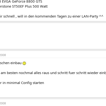
 EVGA GeForce 8800 GTS
verstone ST50EF Plus 500 Watt
mir schnell , will in den kommenden Tagen zu einer LAN-Party ^^
2008
alschen einbau
 am besten nochmal alles raus und schritt fuer schritt wieder ei
r in minimal Config starten
2008