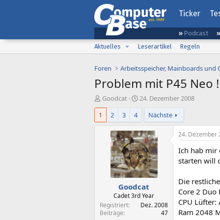
Ticker
Te
Podcast
Aktuelles
Leserartikel
Regeln
Foren
Arbeitsspeicher, Mainboards und
Problem mit P45 Neo !
E
E
Goodcat
24. Dezember 2008
r
r
1
2
3
4
Nächste
s
s
t
t
e
e
24. Dezember 
l
l
Ich hab mir
l
l
e
t
starten will
r
a
m
Die restlic
Goodcat
Core 2 Duo 
Cadet 3rd Year
CPU Lüfter: 
Registriert
Dez. 2008
Ram 2048 M
Beiträge
47