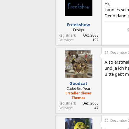
Hi,
kann es sei
Denn dann p
Freekshow
Ensign
Registriert
Okt. 2008
Beiträge
192
25. Dezember 
Also erstma
und ja ich h
Bitte gebt m
Goodcat
Cadet 3rd Year
Ersteller dieses
Themas
Registriert
Dez. 2008
Beiträge
47
25. Dezember 