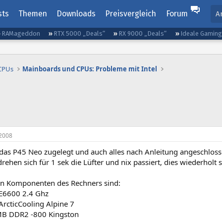
sts
Themen
Downloads
Preisvergleich
Forum
A
RAMageddon
RTX 5000 „Deals“
RX 9000 „Deals“
Ideale Gamin
 CPUs
Mainboards und CPUs: Probleme mit Intel
2008
 das P45 Neo zugelegt und auch alles nach Anleitung angeschlos
 drehen sich für 1 sek die Lüfter und nix passiert, dies wiederholt 
hen Komponenten des Rechners sind:
E6600 2.4 Ghz
ArcticCooling Alpine 7
B DDR2 -800 Kingston