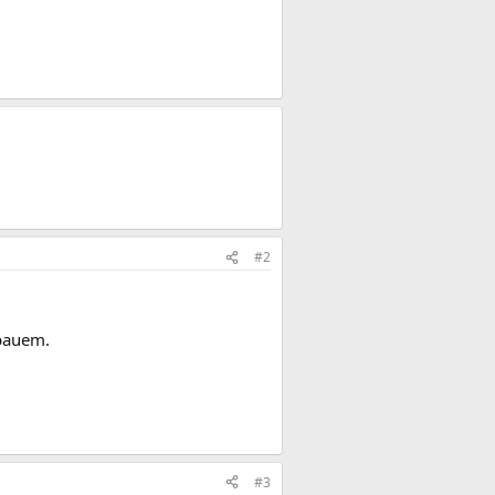
#2
nbauem.
#3