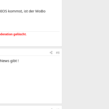
m BIOS kommst, ist der MoBo
deration gelöscht.
#8
News gibt !