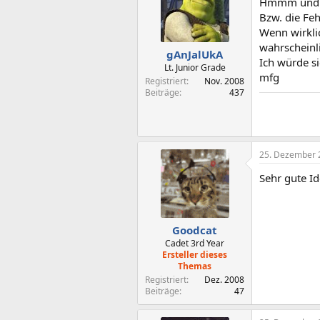
Hmmm und mi
Bzw. die Feh
Wenn wirklic
wahrscheinli
gAnJalUkA
Ich würde si
Lt. Junior Grade
mfg
Registriert
Nov. 2008
Beiträge
437
25. Dezember 
Sehr gute Id
Goodcat
Cadet 3rd Year
Ersteller dieses
Themas
Registriert
Dez. 2008
Beiträge
47