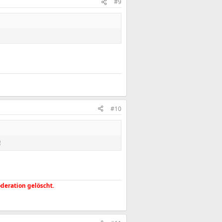
#9
#10
!
deration gelöscht.