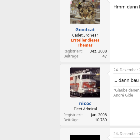
Hmm dann ba
Goodcat
Cadet 3rd Year
Ersteller dieses
Themas
Registriert
Dez. 2008
Beiträge
47
24. Dezember 
... dann ba
"Glaube denen,
André Gide
nicoc
Fleet Admiral
Registriert
Jan. 2008
Beiträge
10.789
24. Dezember 