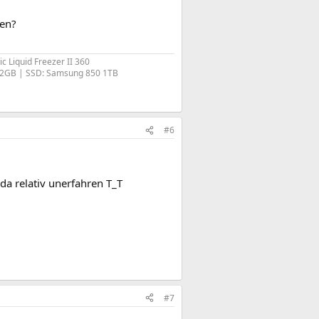
ken?
 Liquid Freezer II 360
32GB | SSD: Samsung 850 1TB​
#6
da relativ unerfahren T_T
#7