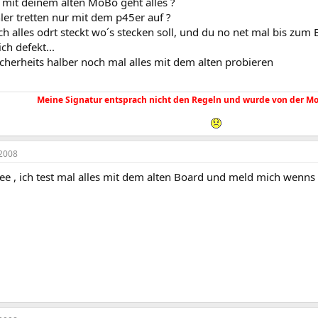
t deinem alten MoBo geht alles ?
ler tretten nur mit dem p45er auf ?
h alles odrt steckt wo´s stecken soll, und du no net mal bis zu
ch defekt...
cherheits halber noch mal alles mit dem alten probieren
Meine Signatur entsprach nicht den Regeln und wurde von der Mo
2008
ee , ich test mal alles mit dem alten Board und meld mich wenns 