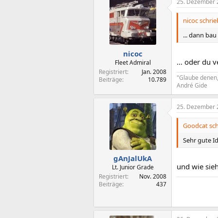
25. Dezember 
nicoc schrie
... dann ba
nicoc
... oder du 
Fleet Admiral
Registriert
Jan. 2008
"Glaube denen,
Beiträge
10.789
André Gide
25. Dezember 
Goodcat sch
Sehr gute Id
gAnJalUkA
und wie sie
Lt. Junior Grade
Registriert
Nov. 2008
Beiträge
437