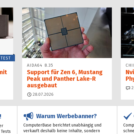
TEST
AIDA64 8.35
CHI
mit
Support für Zen 6, Mustang
Nvi
Peak und Panther Lake-R
Ph
ausgebaut
2
28.07.2026
Warum Werbebanner?
!
ComputerBase berichtet unabhängig und
Compu
er
verkauft deshalb keine Inhalte, sondern
schne
 Tests