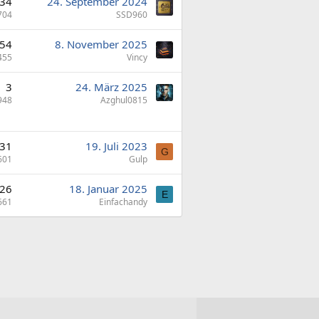
34
24. September 2024
704
SSD960
54
8. November 2025
455
Vincy
3
24. März 2025
948
Azghul0815
31
19. Juli 2023
G
601
Gulp
26
18. Januar 2025
E
661
Einfachandy