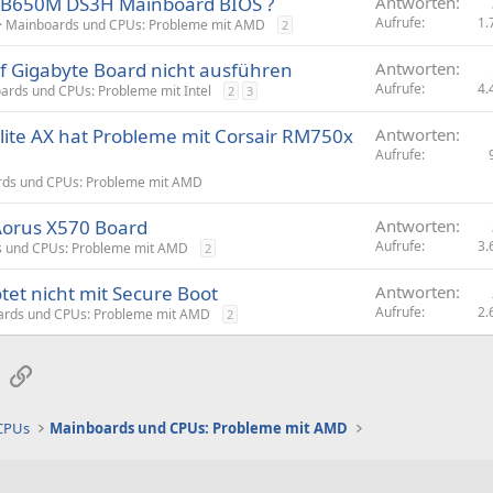
 B650M DS3H Mainboard BIOS ?
Antworten
Aufrufe
1.
Mainboards und CPUs: Probleme mit AMD
2
uf Gigabyte Board nicht ausführen
Antworten
Aufrufe
4.
ards und CPUs: Probleme mit Intel
2
3
ite AX hat Probleme mit Corsair RM750x
Antworten
Aufrufe
ds und CPUs: Probleme mit AMD
Aorus X570 Board
Antworten
Aufrufe
3.
 und CPUs: Probleme mit AMD
2
et nicht mit Secure Boot
Antworten
Aufrufe
2.
rds und CPUs: Probleme mit AMD
2
sApp
E-Mail
Link
 CPUs
Mainboards und CPUs: Probleme mit AMD