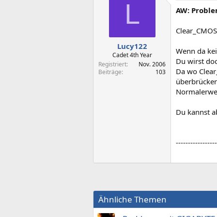
L
AW: Proble
Clear_CMOS 
Lucy122
Wenn da kei
Cadet 4th Year
Du wirst do
Registriert
Nov. 2006
Da wo Clear
Beiträge
103
überbrücken
Normalerwei
Du kannst ab
-----------------
Ähnliche Themen