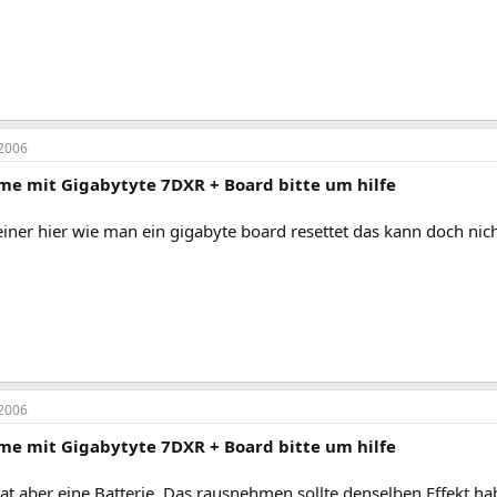
2006
me mit Gigabytyte 7DXR + Board bitte um hilfe
iner hier wie man ein gigabyte board resettet das kann doch nich
2006
me mit Gigabytyte 7DXR + Board bitte um hilfe
t aber eine Batterie. Das rausnehmen sollte denselben Effekt ha