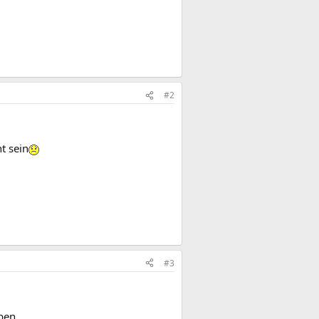
#2
t sein
#3
ben.