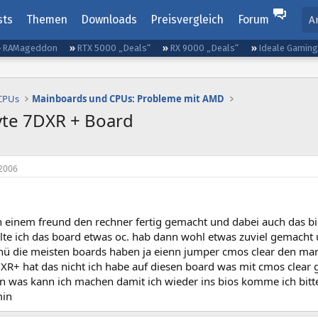
sts
Themen
Downloads
Preisvergleich
Forum
A
RAMageddon
RTX 5000 „Deals“
RX 9000 „Deals“
Ideale Gamin
 CPUs
Mainboards und CPUs: Probleme mit AMD
yte 7DXR + Board
2006
 einem freund den rechner fertig gemacht und dabei auch das bios 
lte ich das board etwas oc. hab dann wohl etwas zuviel gemacht 
nü die meisten boards haben ja eienn jumper cmos clear den man
XR+ hat das nicht ich habe auf diesen board was mit cmos clear
en was kann ich machen damit ich wieder ins bios komme ich bitt
min