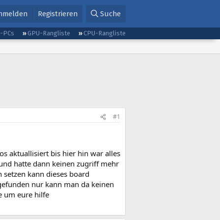
nmelden
Registrieren
Suche
g-PCs
GPU-Rangliste
CPU-Rangliste
#1
aktuallisiert bis hier hin war alles
und hatte dann keinen zugriff mehr
 setzen kann dieses board
 gefunden nur kann man da keinen
e um eure hilfe