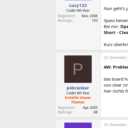
Lucy122
Nun geht's 
Cadet 4th Year
Registriert
Nov. 2006
Spass beise
Beiträge
103
Bei mir:
Ope
Short - Cl
Kurz überbr
20. Dezember 
P
AW: Proble
das board h
von clear c
p4kranker
hier nichts 
Cadet 4th Year
Ersteller dieses
Themas
Registriert
Apr. 2005
Beiträge
88
20. Dezember 