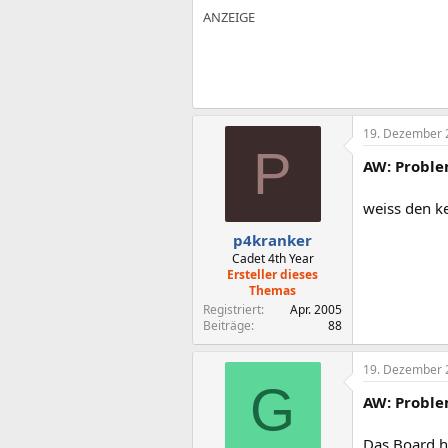
19. Dezember 
P
AW: Proble
weiss den ke
p4kranker
Cadet 4th Year
Ersteller dieses
Themas
Registriert
Apr. 2005
Beiträge
88
19. Dezember 
G
AW: Proble
Das Board ha