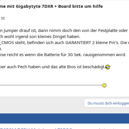
me mit Gigabytyte 7DXR + Board bitte um hilfe
!!!
n Jumper drauf ist, dann nimm doch den von der Festplatte oder 
ch wohl irgend son kleines Dingel haben.
_CMOS steht, befinden sich auch GARANTIERT 2 kleine Pin's. Die
.
se reicht es wenn die Batterie für 30 Sek. rausgenommen wird.
er auch Pech haben und das alte Bios ist beschädigt.
-----------------------------------------------------------------------
Du musst dich einloggen