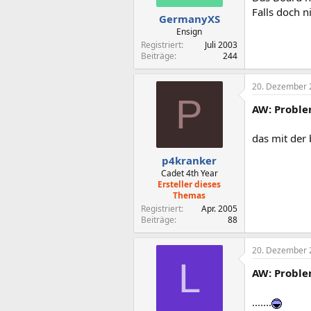
Falls doch n
GermanyXS
Ensign
Registriert
Juli 2003
Beiträge
244
20. Dezember 
P
AW: Proble
das mit der
p4kranker
Cadet 4th Year
Ersteller dieses
Themas
Registriert
Apr. 2005
Beiträge
88
20. Dezember 
L
AW: Proble
.......