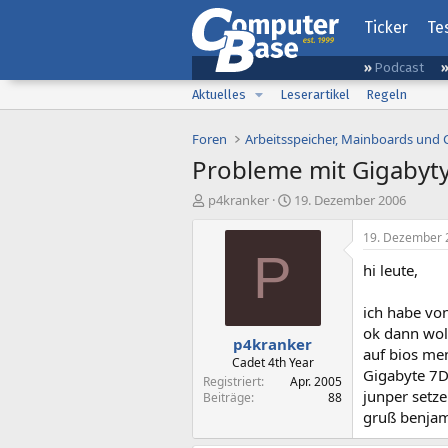
Ticker
Te
Podcast
Aktuelles
Leserartikel
Regeln
Foren
Arbeitsspeicher, Mainboards und
Probleme mit Gigabyt
E
E
p4kranker
19. Dezember 2006
r
r
s
s
19. Dezember 
t
t
P
hi leute,
e
e
l
l
l
l
ich habe von
e
t
ok dann wol
p4kranker
r
a
auf bios me
m
Cadet 4th Year
Gigabyte 7D
Registriert
Apr. 2005
junper setz
Beiträge
88
gruß benja