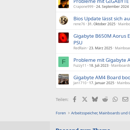
Probleme mit GIGABYTE
Crapone999
24. September 2024
Bios Update lässt sich a
rene76
31. Oktober 2025
Mainbo
Gigabyte B650M Aorus El
PSU
RedRain
23. März 2025
Mainboar
Probleme mit Gigabyte 
F
Fuzzy11
18. Juli 2023
Mainboards
Gigabyte AM4 Board boot
Jan1710
17. Januar 2025
Mainboa
Facebook
X (Twitter)
Bluesky
Reddit
What
Teilen:
Foren
Arbeitsspeicher, Mainboards und