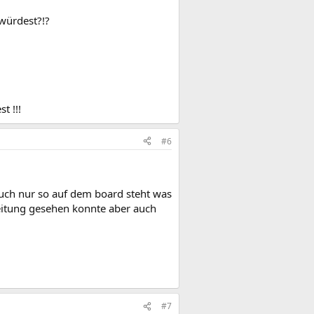
würdest?!?
t !!!
#6
auch nur so auf dem board steht was
leitung gesehen konnte aber auch
#7