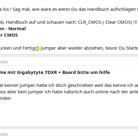
ja los ! Sag mal, wie wäre es wenn Du das Handbuch aufschlagen 
ite, Handbuch auf und schauen nach: CLR_CMOS ( Clear CMOS) !!!
n - Normal
ear CMOS
ücken und Fertig
Jumper aber wieder abziehen, bevor Du Startes
2006
me mit Gigabytyte 7DXR + Board bitte um hilfe
at keinen jumper hatte ich doch geschrieben weil das kenne ich 
mos aber kein jumper ich habe natürlich auch online nach der an
finden
2006