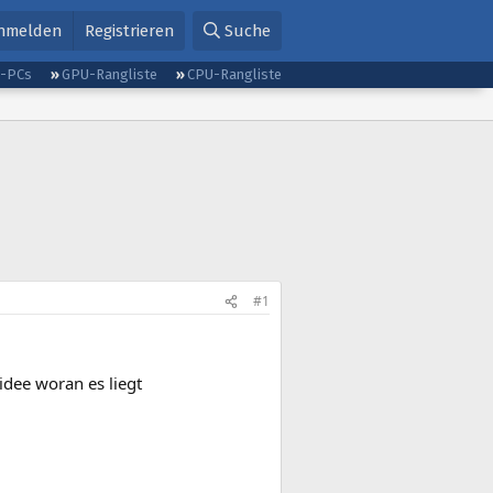
nmelden
Registrieren
Suche
g-PCs
GPU-Rangliste
CPU-Rangliste
#1
idee woran es liegt