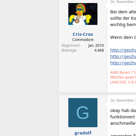
26. November 
Bei dem alte
sollte der K
wichtig bei
Cris-Cros
Wenn dein G
Commodore
Registriert
Jan. 2010
http://geiz
Beiträge
4.468
http://geiz
http://geiz
AMD Ryzen 7 58
PRO//be quiet!
LANCOOL 216 
26. November 
G
okay hab da
funktionier
anschmeiße 
gradolf
ansonsten Te