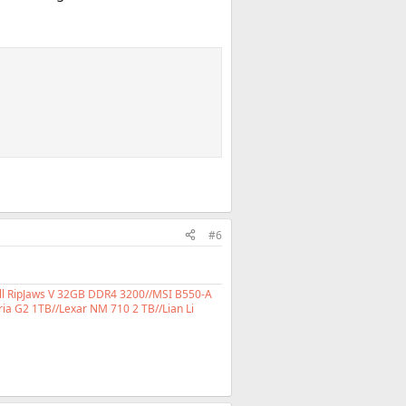
#6
ll RipJaws V 32GB DDR4 3200//MSI B550-A
ia G2 1TB//Lexar NM 710 2 TB//Lian Li