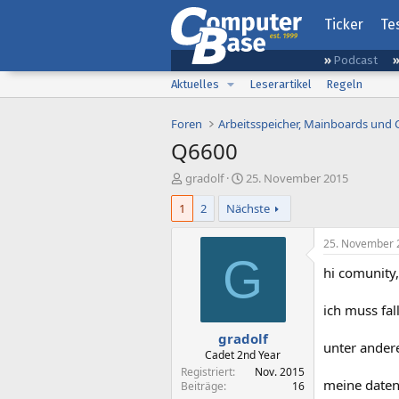
Ticker
Te
Podcast
Aktuelles
Leserartikel
Regeln
Foren
Arbeitsspeicher, Mainboards und
Q6600
E
E
gradolf
25. November 2015
r
r
1
2
Nächste
s
s
t
t
e
e
25. November 
l
l
G
hi comunity,
l
l
e
t
r
a
ich muss fal
m
gradolf
unter ander
Cadet 2nd Year
Registriert
Nov. 2015
meine daten
Beiträge
16