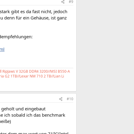
#9
ark gibt es da fast nicht, jedoch
u denn für ein Gehäuse, ist ganz
rdempfehlungen:
ml
ll RipJaws V 32GB DDR4 3200//MSI B550-A
ia G2 1TB//Lexar NM 710 2 TB//Lian Li
#10
€ geholt und eingebaut
me ich sobald ich das benchmark
heiße)
unter dem max wert von 71°C(Intel