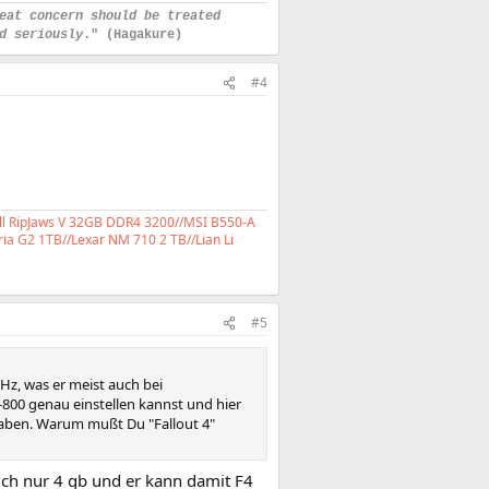
eat concern should be treated
d seriously
." (Hagakure)
#4
ll RipJaws V 32GB DDR4 3200//MSI B550-A
ia G2 1TB//Lexar NM 710 2 TB//Lian Li
#5
Hz, was er meist auch bei
800 genau einstellen kannst und hier
haben. Warum mußt Du "Fallout 4"
uch nur 4 gb und er kann damit F4