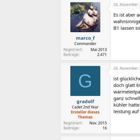
26. November 
Es ist aber 
wahnsinnige
B1 lassen si
marco_f
Commander
Registriert
Mai 2013
Beiträge
2.471
26. November 
G
ist glücklic
doch glatt 6
wärmeleitpa
ganz schnell
gradolf
kühler hatt
Cadet 2nd Year
leistung auf
Ersteller dieses
Themas
Registriert
Nov. 2015
Beiträge
16