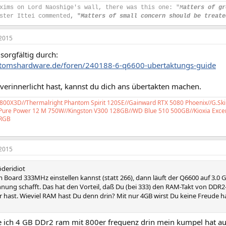
xims on Lord Naoshige's wall, there was this one: "
M
atters of gr
ster Ittei commented
, "
Matters of small concern should be treate
2015
 sorgfältig durch:
.tomshardware.de/foren/240188-6-q6600-ubertaktungs-guide
verinnerlicht hast, kannst du dich ans übertakten machen.
00X3D//Thermalright Phantom Spirit 120SE//Gainward RTX 5080 Phoenix//G.Ski
 Pure Power 12 M 750W//Kingston V300 128GB//WD Blue 510 500GB//Kioxia Excer
RGB
2015
öderidiot
Board 333MHz einstellen kannst (statt 266), dann läuft der Q6600 auf 3.0 G
ung schafft. Das hat den Vorteil, daß Du (bei 333) den RAM-Takt von DDR2-
r hast. Wieviel RAM hast Du denn drin? Mit nur 4GB wirst Du keine Freude 
be ich 4 GB DDr2 ram mit 800er frequenz drin mein kumpel hat a