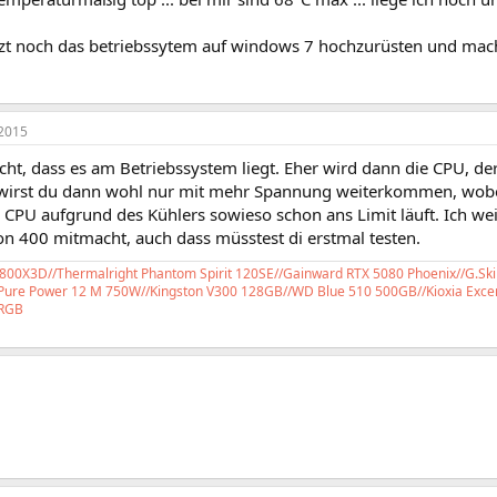
tzt noch das betriebssytem auf windows 7 hochzurüsten und mac
2015
cht, dass es am Betriebssystem liegt. Eher wird dann die CPU, d
a wirst du dann wohl nur mit mehr Spannung weiterkommen, wobei
 CPU aufgrund des Kühlers sowieso schon ans Limit läuft. Ich wei
on 400 mitmacht, auch dass müsstest di erstmal testen.
00X3D//Thermalright Phantom Spirit 120SE//Gainward RTX 5080 Phoenix//G.Ski
 Pure Power 12 M 750W//Kingston V300 128GB//WD Blue 510 500GB//Kioxia Excer
RGB