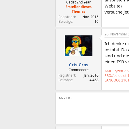
Cadet 2nd Year
Website)
Ersteller dieses
Themas
versuche je
Registriert
Nov. 2015
Beiträge
16
26. November 
Ich denke ni
instabil. D
sind und die
einen FSB v
Cris-Cros
Commodore
AMD Ryzen 7 58
Registriert
Jan. 2010
PRO//be quiet!
Beiträge
4.468
LANCOOL 216 