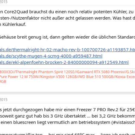
2015
n Core2Quad brauchst du einen noch relativ potenten Kühler, zu st
osten-/Nutzenfaktor nicht außer acht gelassen werden. Was hast d
m Kühlerkauf.
ehäuse breit genug ist, dann gelten wieder die üblichen Standa
hals.de/thermalright-hr-02-macho-rev-b-100700726-a1193857.ht
hals.de/scythe-mugen-4-scmg-4000-a959487.html
hals.de/ekl-alpenfoehn-brocken-2-84000000094-a912549.html
00X3D//Thermalright Phantom Spirit 120SE//Gainward RTX 5080 Phoenix//G.Ski
 Pure Power 12 M 750W//Kingston V300 128GB//WD Blue 510 500GB//Kioxia Excer
RGB
2015
s jetzt durchgezogen habe mir einen Freezer 7 PRO Rev.2 für 25
t soweit ganz gut hab bis 3 GHz übertaktet ... bei 3,2 GHz bekom
einen bluescreen liegt vermutlich am betriebssystem (#vistaissc
mperaturmäßig top ... bei mir sind 68°C max ... liege ich noch 