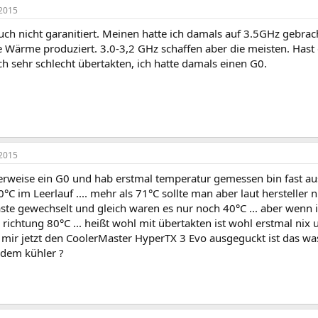
2015
auch nicht garanitiert. Meinen hatte ich damals auf 3.5GHz gebrac
 Wärme produziert. 3.0-3,2 GHz schaffen aber die meisten. Hast 
ch sehr schlecht übertakten, ich hatte damals einen G0.
2015
herweise ein G0 und hab erstmal temperatur gemessen bin fast aus
0°C im Leerlauf .... mehr als 71°C sollte man aber laut hersteller n
ste gewechselt und gleich waren es nur noch 40°C ... aber wenn i
 richtung 80°C ... heißt wohl mit übertakten ist wohl erstmal nix
e mir jetzt den CoolerMaster HyperTX 3 Evo ausgeguckt ist das w
 dem kühler ?