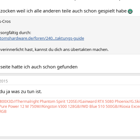
zocken weil ich alle anderen teile auch schon gespielt habe
s-Cros
 sorgfältig durch:
tomshardware.de/foren/240...taktungs-guide
verinnerlicht hast, kannst du dich ans übertakten machen.
 seite hatte ich auch schon gefunden
2015
u ja was zu tun ist.
00X3D//Thermalright Phantom Spirit 120SE//Gainward RTX 5080 Phoenix//G.Ski
 Pure Power 12 M 750W//Kingston V300 128GB//WD Blue 510 500GB//Kioxia Excer
RGB