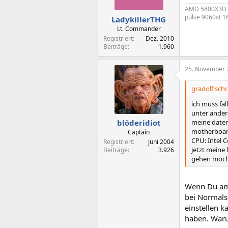
AMD 5800X3D @
pulse 9060xt 
LadykillerTHG
Lt. Commander
Registriert
Dez. 2010
Beiträge
1.960
25. November 
gradolf schr
ich muss fal
unter ander
meine daten
blöderidiot
motherboar
Captain
CPU: Intel 
Registriert
Juni 2004
jetzt meine 
Beiträge
3.926
gehen möchte
Wenn Du am 
bei Normals
einstellen k
haben. Wa