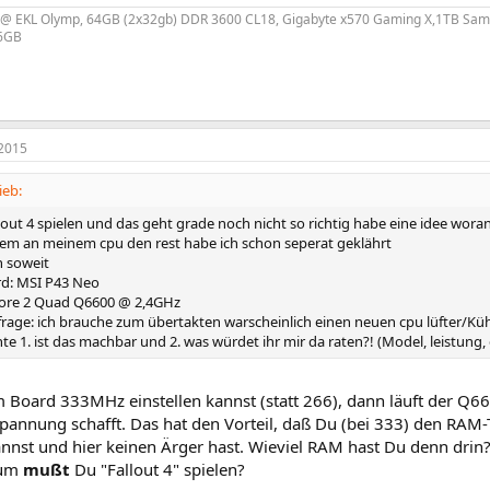
 EKL Olymp, 64GB (2x32gb) DDR 3600 CL18, Gigabyte x570 Gaming X,1TB Sams
16GB
2015
ieb:
lout 4 spielen und das geht grade noch nicht so richtig habe eine idee woran
em an meinem cpu den rest habe ich schon seperat geklährt
 soweit
d: MSI P43 Neo
Core 2 Quad Q6600 @ 2,4GHz
frage: ich brauche zum übertakten warscheinlich einen neuen cpu lüfter/Kühl
 1. ist das machbar und 2. was würdet ihr mir da raten?! (Model, leistung, 
Board 333MHz einstellen kannst (statt 266), dann läuft der Q66
pannung schafft. Das hat den Vorteil, daß Du (bei 333) den RA
annst und hier keinen Ärger hast. Wieviel RAM hast Du denn drin
rum
mußt
Du "Fallout 4" spielen?