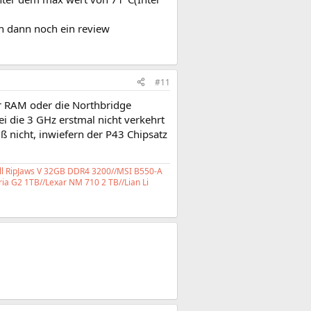
h dann noch ein review
#11
er RAM oder die Northbridge
 die 3 GHz erstmal nicht verkehrt
ß nicht, inwiefern der P43 Chipsatz
ll RipJaws V 32GB DDR4 3200//MSI B550-A
ia G2 1TB//Lexar NM 710 2 TB//Lian Li