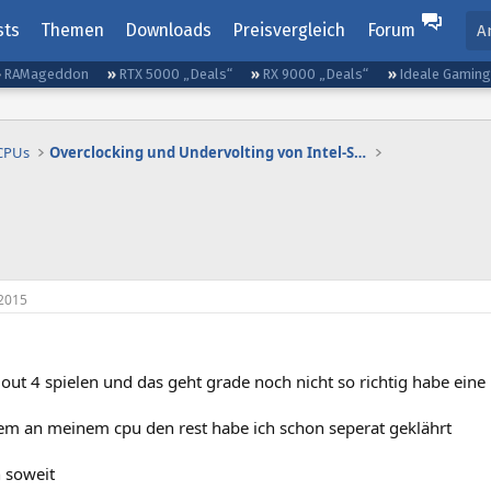
sts
Themen
Downloads
Preisvergleich
Forum
A
RAMageddon
RTX 5000 „Deals“
RX 9000 „Deals“
Ideale Gamin
 CPUs
Overclocking und Undervolting von Intel-Systemen
2015
lout 4 spielen und das geht grade noch nicht so richtig habe eine 
em an meinem cpu den rest habe ich schon seperat geklährt
 soweit