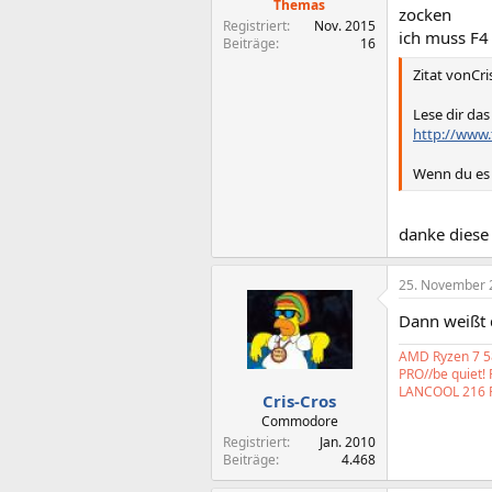
Themas
zocken
Registriert
Nov. 2015
ich muss F4 
Beiträge
16
Zitat vonCri
Lese dir das
http://www.
Wenn du es 
danke diese
25. November 
Dann weißt d
AMD Ryzen 7 58
PRO//be quiet!
LANCOOL 216 
Cris-Cros
Commodore
Registriert
Jan. 2010
Beiträge
4.468