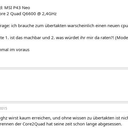
d: MSI P43 Neo
Core 2 Quad Q6600 @ 2,4GHz
frage: ich brauche zum übertakten warscheinlich einen neuen cpu l
 1. ist das machbar und 2. was würdet ihr mir da raten?! (Model,
nmal im voraus
2015
ghz wirst kaum erreichen, und ohne wissen zu übertakten ist nich
 trennen der Core2Quad hat seine zeit schon lange abgesessen.