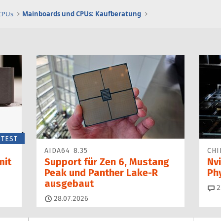
 CPUs
Mainboards und CPUs: Kaufberatung
TEST
AIDA64 8.35
CHI
mit
Support für Zen 6, Mustang
Nvi
Peak und Panther Lake-R
Ph
ausgebaut
2
28.07.2026