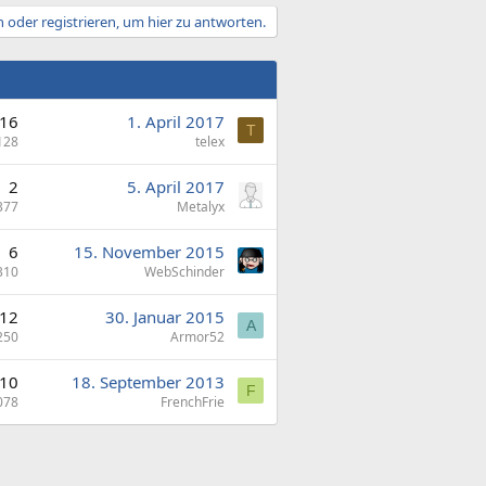
 oder registrieren, um hier zu antworten.
16
1. April 2017
T
128
telex
2
5. April 2017
377
Metalyx
6
15. November 2015
310
WebSchinder
12
30. Januar 2015
A
250
Armor52
10
18. September 2013
F
078
FrenchFrie