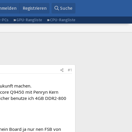
nmelden
Registrieren
Suche
g-PCs
GPU-Rangliste
CPU-Rangliste
#1
Zukunft machen.
dcore Q9450 mit Penryn Kern
peicher benutze ich 4GB DDR2-800
mein Board ja nur nen FSB von