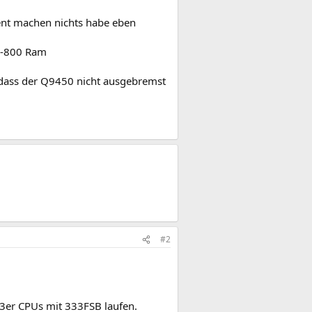
zent machen nichts habe eben
R2-800 Ram
dass der Q9450 nicht ausgebremst
#2
33er CPUs mit 333FSB laufen.