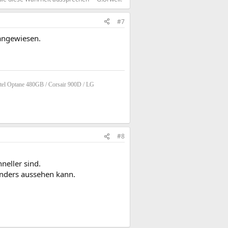
#7
 angewiesen.
tel Optane 480GB / Corsair 900D / LG
#8
neller sind.
anders aussehen kann.