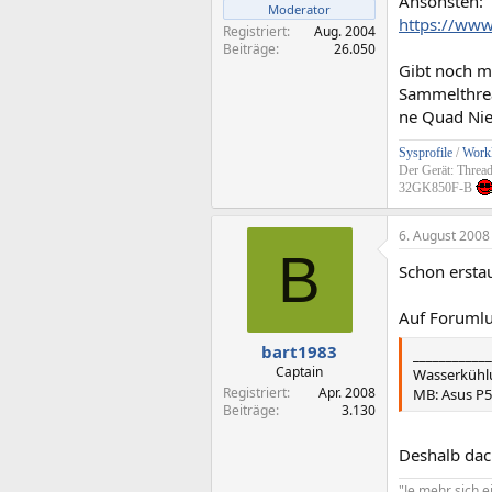
Ansonsten:
Moderator
https://ww
Registriert
Aug. 2004
Beiträge
26.050
Gibt noch m
Sammelthrea
ne Quad Niet
Sysprofile
/
Workl
Der Gerät: Threa
32GK850F-B
6. August 2008
B
Schon erstau
Auf Forumlu
bart1983
____________
Captain
Wasserkühl
Registriert
Apr. 2008
MB: Asus P5
Beiträge
3.130
Deshalb dach
"Je mehr sich e