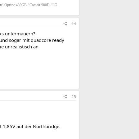
tel Optane 480GB / Corsair 900D / LG
#4
inks untermauern?
n und sogar mit quadcore ready
e unrealistisch an
#5
 1,85V auf der Northbridge.