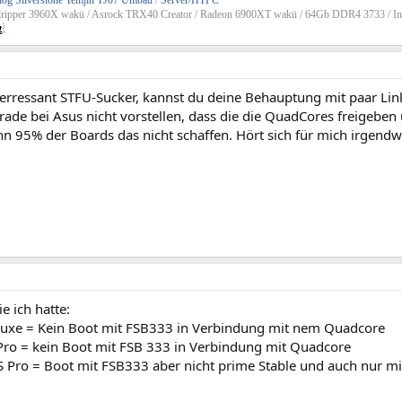
og Silverstone Temjin TJ07 Umbau
/
Server/HTPC
dripper 3960X wakü / Asrock TRX40 Creator / Radeon 6900XT wakü / 64Gb DDR4 3733 / In
interressant STFU-Sucker, kannst du deine Behauptung mit paar L
rade bei Asus nicht vorstellen, dass die die QuadCores freigebe
 95% der Boards das nicht schaffen. Hört sich für mich irgendwi
e ich hatte:
xe = Kein Boot mit FSB333 in Verbindung mit nem Quadcore
o = kein Boot mit FSB 333 in Verbindung mit Quadcore
ro = Boot mit FSB333 aber nicht prime Stable und auch nur mit