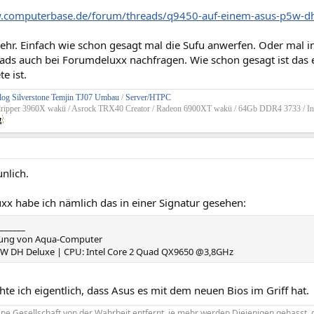
w.computerbase.de/forum/threads/q9450-auf-einem-asus-p5w-d
ehr. Einfach wie schon gesagt mal die Sufu anwerfen. Oder mal 
ds auch bei Forumdeluxx nachfragen. Wie schon gesagt ist das e
e ist.
og Silverstone Temjin TJ07 Umbau
/
Server/HTPC
dripper 3960X wakü / Asrock TRX40 Creator / Radeon 6900XT wakü / 64Gb DDR4 3733 / In
nlich.
xx habe ich nämlich das in einer Signatur gesehen:
______
ung von Aqua-Computer
W DH Deluxe | CPU: Intel Core 2 Quad QX9650 @3,8GHz
te ich eigentlich, dass Asus es mit dem neuen Bios im Griff hat.
ine Gesellschaft von der Wahrheit entfernt, je mehr werden Diejenigen gehasst, 