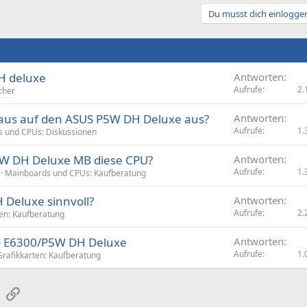
Du musst dich einloggen
H deluxe
Antworten
Aufrufe
2.
cher
 aus auf den ASUS P5W DH Deluxe aus?
Antworten
Aufrufe
1.
 und CPUs: Diskussionen
P5W DH Deluxe MB diese CPU?
Antworten
Aufrufe
1.
Mainboards und CPUs: Kaufberatung
 Deluxe sinnvoll?
Antworten
Aufrufe
2.
ten: Kaufberatung
2D E6300/P5W DH Deluxe
Antworten
Aufrufe
1.
Grafikkarten: Kaufberatung
sApp
E-Mail
Link