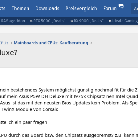
sts
Themen
Downloads
Preisvergleich
Forum
A
RAMageddon
RTX 5000 „Deals“
RX 9000 „Deals“
Ideale Gamin
 CPUs
Mainboards und CPUs: Kaufberatung
luxe?
mein bestehendes System möglichst günstig nochmal fit für die 
auf mein Asus P5W DH Deluxe mit I975x Chipsatz nen Intel Qua
 Asus ist das mit den neusten Bios Updates kein Problem. Als S
 TwinX Module von Corsair.
te ich ein paar fragen
 CPU durch das Board bzw. den Chipsatz ausgebremst? z.B. kann 