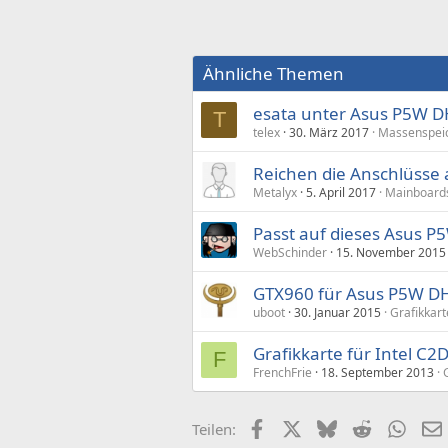
Ähnliche Themen
esata unter Asus P5W D
T
telex
30. März 2017
Massenspei
Reichen die Anschlüsse
Metalyx
5. April 2017
Mainboards
Passt auf dieses Asus 
WebSchinder
15. November 2015
GTX960 für Asus P5W DH
uboot
30. Januar 2015
Grafikkar
Grafikkarte für Intel C
F
FrenchFrie
18. September 2013
Facebook
X (Twitter)
Bluesky
Reddit
What
Teilen: