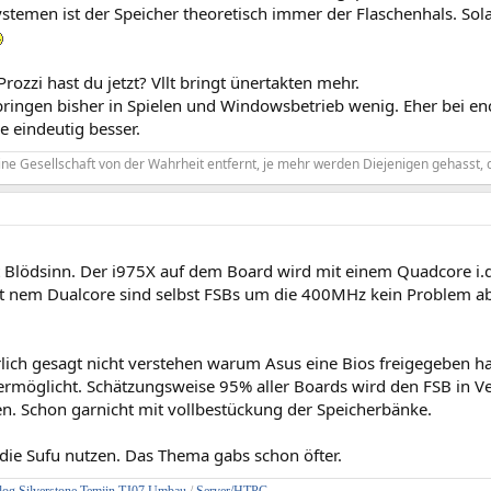
ystemen ist der Speicher theoretisch immer der Flaschenhals. So
Prozzi hast du jetzt? Vllt bringt ünertakten mehr.
ringen bisher in Spielen und Windowsbetrieb wenig. Eher bei 
e eindeutig besser.
ine Gesellschaft von der Wahrheit entfernt, je mehr werden Diejenigen gehasst, 
st Blödsinn. Der i975X auf dem Board wird mit einem Quadcore i.
it nem Dualcore sind selbst FSBs um die 400MHz kein Problem abe
rlich gesagt nicht verstehen warum Asus eine Bios freigegeben h
rmöglicht. Schätzungsweise 95% aller Boards wird den FSB in 
en. Schon garnicht mit vollbestückung der Speicherbänke.
 die Sufu nutzen. Das Thema gabs schon öfter.