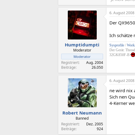
6. August 2008
Der QX9650 
Ich schätze
Humptidumpti
Sysprofile
/
Workl
Moderator
Der Gerät: Threa
32GK850F-B
Moderator
Registriert
Aug. 2004
Beiträge
26.050
6. August 2008
ne wird nix
Sich nen Qu
4-Kerner we
Robert Neumann
Banned
Registriert
Dez. 2005
Beiträge
924