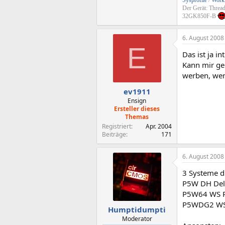
Sysprofile
/
Workl
Der Gerät: Threa
32GK850F-B
6. August 2008
E
Das ist ja 
Kann mir ge
werben, wenn
ev1911
Ensign
Ersteller dieses
Themas
Registriert
Apr. 2004
Beiträge
171
6. August 2008
3 Systeme di
P5W DH Delu
P5W64 WS Pr
P5WDG2 WS P
Humptidumpti
Moderator