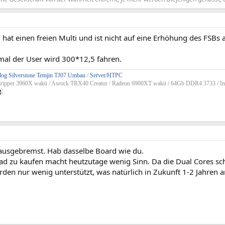
hat einen freien Multi und ist nicht auf eine Erhöhung des FSBs
 mal der User wird 300*12,5 fahren.
og Silverstone Temjin TJ07 Umbau
/
Server/HTPC
dripper 3960X wakü / Asrock TRX40 Creator / Radeon 6900XT wakü / 64Gb DDR4 3733 / In
 ausgebremst. Hab dasselbe Board wie du.
ad zu kaufen macht heutzutage wenig Sinn. Da die Dual Cores sch
rden nur wenig unterstützt, was natürlich in Zukunft 1-2 Jahren 