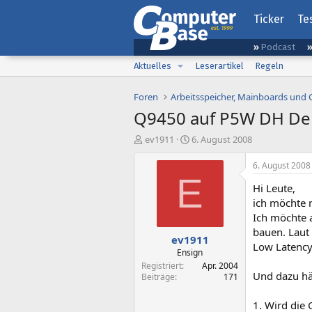
Ticker
Te
Podcast
Aktuelles
Leserartikel
Regeln
Foren
Arbeitsspeicher, Mainboards und
Q9450 auf P5W DH De
E
E
ev1911
6. August 2008
r
r
s
s
6. August 2008
t
t
E
Hi Leute,
e
e
l
l
ich möchte 
l
l
Ich möchte 
e
t
bauen. Laut
ev1911
r
a
Low Latency
m
Ensign
Registriert
Apr. 2004
Und dazu hät
Beiträge
171
1. Wird die