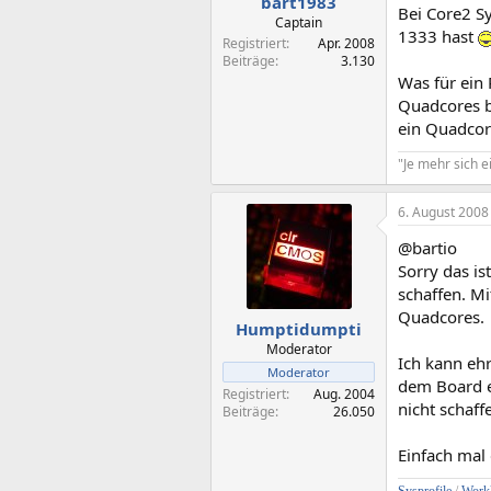
bart1983
Bei Core2 S
Captain
1333 hast
Registriert
Apr. 2008
Beiträge
3.130
Was für ein 
Quadcores b
ein Quadcor
"Je mehr sich e
6. August 2008
@bartio
Sorry das i
schaffen. M
Quadcores.
Humptidumpti
Moderator
Ich kann eh
Moderator
dem Board e
Registriert
Aug. 2004
nicht schaff
Beiträge
26.050
Einfach mal