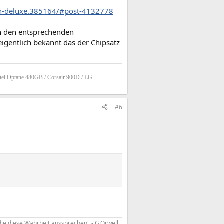
h-deluxe.385164/#post-4132778
in den entsprechenden
igentlich bekannt das der Chipsatz
tel Optane 480GB / Corsair 900D / LG
#6
die diese Wahrheit aussprechen" - G.Orwell.