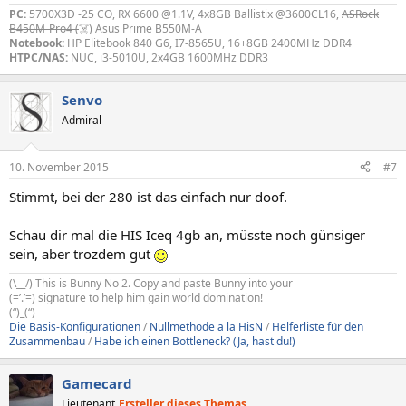
PC:
5700X3D -25 CO, RX 6600 @1.1V, 4x8GB Ballistix @3600CL16,
ASRock
B450M-Pro4 (
☠️) Asus Prime B550M-A
Notebook:
HP Elitebook 840 G6, I7-8565U, 16+8GB 2400MHz DDR4
HTPC/NAS:
NUC, i3-5010U, 2x4GB 1600MHz DDR3
Senvo
Admiral
10. November 2015
#7
Stimmt, bei der 280 ist das einfach nur doof.
Schau dir mal die HIS Iceq 4gb an, müsste noch günsiger
sein, aber trozdem gut
(\__/) This is Bunny No 2. Copy and paste Bunny into your
(=’.’=) signature to help him gain world domination!
(“)_(“)
Die Basis-Konfigurationen
/
Nullmethode a la HisN
/
Helferliste für den
Zusammenbau
/
Habe ich einen Bottleneck? (Ja, hast du!)
Gamecard
Lieutenant
Ersteller dieses Themas