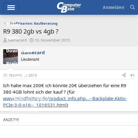
Hauptmenü
Anmelden
Grafikkarten: Kaufberatung
Ticker
R9 380 2gb vs 4gb ?
Tests
E
E
Gamecard
10. November 2015
r
r
Downloads
s
s
Gamecard
t
t
Lieutenant
e
e
Preisvergleich
l
l
l
l
10. November 2015
#1
Forum
e
t
r
a
Ich habe max 200€ ich könnte 20€ überziehen für eine R9
Aktuelles
m
380 4GB lohnt sich der kauf ? (für
www.mindfactory.de/product_info.php...--Backplate-Aktiv-
Empfohlene Inhalte
PCIe-3-0-x16--_1016531.html
)
Neue Beiträge
Neueste Aktivitäten
Leserartikel