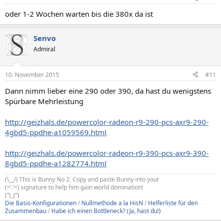
oder 1-2 Wochen warten bis die 380x da ist
Senvo
Admiral
10. November 2015
#11
Dann nimm lieber eine 290 oder 390, da hast du wenigstens
Spürbare Mehrleistung
http://geizhals.de/powercolor-radeon-r9-290-pcs-axr9-290-
4gbd5-ppdhe-a1059569.html
http://geizhals.de/powercolor-radeon-r9-390-pcs-axr9-390-
8gbd5-ppdhe-a1282774.html
(\__/) This is Bunny No 2. Copy and paste Bunny into your
(=’.’=) signature to help him gain world domination!
(“)_(“)
Die Basis-Konfigurationen
/
Nullmethode a la HisN
/
Helferliste für den
Zusammenbau
/
Habe ich einen Bottleneck? (Ja, hast du!)