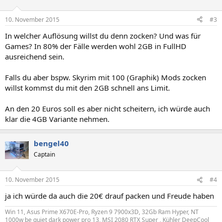
10. November 2015
#3
In welcher Auflösung willst du denn zocken? Und was für
Games? In 80% der Fälle werden wohl 2GB in FullHD
ausreichend sein.
Falls du aber bspw. Skyrim mit 100 (Graphik) Mods zocken
willst kommst du mit den 2GB schnell ans Limit.
An den 20 Euros soll es aber nicht scheitern, ich würde auch
klar die 4GB Variante nehmen.
bengel40
Captain
10. November 2015
#4
ja ich würde da auch die 20€ drauf packen und Freude haben
Win 11, Asus Prime X670E-Pro, Ryzen 9 7900x3D, 32Gb Ram Hyper, NT
1000w be quiet dark power pro 13, MSI 2080 RTX Super , Kühler DeepCool