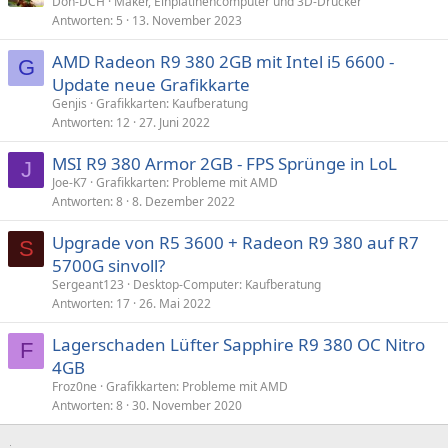
Don-DCH
Maker, Einplatinencomputer und 3D-Drucker
Antworten
5
13. November 2023
AMD Radeon R9 380 2GB mit Intel i5 6600 -
G
Update neue Grafikkarte
Genjis
Grafikkarten: Kaufberatung
Antworten
12
27. Juni 2022
MSI R9 380 Armor 2GB - FPS Sprünge in LoL
J
Joe-K7
Grafikkarten: Probleme mit AMD
Antworten
8
8. Dezember 2022
Upgrade von R5 3600 + Radeon R9 380 auf R7
S
5700G sinvoll?
Sergeant123
Desktop-Computer: Kaufberatung
Antworten
17
26. Mai 2022
Lagerschaden Lüfter Sapphire R9 380 OC Nitro
F
4GB
Froz0ne
Grafikkarten: Probleme mit AMD
Antworten
8
30. November 2020