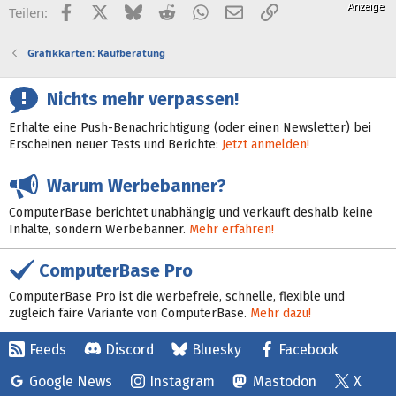
Facebook
X (Twitter)
Bluesky
Reddit
WhatsApp
E-Mail
Link
Teilen:
Grafikkarten: Kaufberatung
Nichts mehr verpassen!
Erhalte eine Push-Benachrichtigung (oder einen Newsletter) bei
Erscheinen neuer Tests und Berichte:
Jetzt anmelden!
Warum Werbebanner?
ComputerBase berichtet unabhängig und verkauft deshalb keine
Inhalte, sondern Werbebanner.
Mehr erfahren!
ComputerBase Pro
ComputerBase Pro ist die werbefreie, schnelle, flexible und
zugleich faire Variante von ComputerBase.
Mehr dazu!
Feeds
Discord
Bluesky
Facebook
Google News
Instagram
Mastodon
X