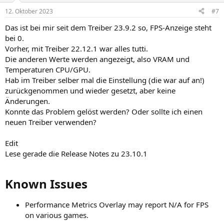
n
12. Oktober 2023
#7
e
n
Das ist bei mir seit dem Treiber 23.9.2 so, FPS-Anzeige steht
:
bei 0.
Vorher, mit Treiber 22.12.1 war alles tutti.
Die anderen Werte werden angezeigt, also VRAM und
Temperaturen CPU/GPU.
Hab im Treiber selber mal die Einstellung (die war auf an!)
zurückgenommen und wieder gesetzt, aber keine
Änderungen.
Konnte das Problem gelöst werden? Oder sollte ich einen
neuen Treiber verwenden?
Edit
Lese gerade die Release Notes zu 23.10.1
Known Issues​
Performance Metrics Overlay may report N/A for FPS
on various games.