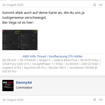
28. August 2020
#2
Kommt afaik auch auf deine Karte an, die du uns ja
lustigerweise verschweigst.
Bei Vega ist es hier:
AMD Hilfe Thread
//
Kaufberatung CPU-Kühler
BQ PB 600 -> R5 5700X3D | Mugen 5 | AsRock B450 Pro4 | RX 9070 Pulse |
32GB Fury 3200 cl16 | StraightPower 11 550w | 3x MX500 | Dell G2724D |
Logitech G703 | Keychron K5 Pro | Mackie CR5-X | Sennheiser HD58X @
FiiO K5 Pro
DannyA4
Commodore
28. August 2020
#3