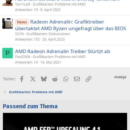
Turr1caN
Grafikkarten: Probleme mit AMD
Antworten
19
8. April 2025
Radeon Adrenalin: Grafiktreiber
News
übertaktet AMD Ryzen ungefragt über das BIOS
SVΞN
Grafikkarten: Diskussionen
Antworten
155
26. April 2023
AMD Radeon Adrenalin Treiber Stürtzt ab
P
Paul2908
Grafikkarten: Probleme mit AMD
Antworten
14
16. Mai 2021
Facebook
X (Twitter)
Bluesky
Reddit
WhatsApp
E-Mail
Link
Teilen:
Grafikkarten: Probleme mit AMD
Passend zum Thema