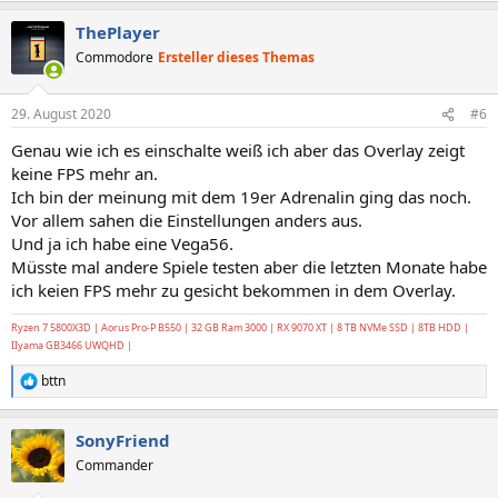
ThePlayer
Commodore
Ersteller dieses Themas
29. August 2020
#6
Genau wie ich es einschalte weiß ich aber das Overlay zeigt
keine FPS mehr an.
Ich bin der meinung mit dem 19er Adrenalin ging das noch.
Vor allem sahen die Einstellungen anders aus.
Und ja ich habe eine Vega56.
Müsste mal andere Spiele testen aber die letzten Monate habe
ich keien FPS mehr zu gesicht bekommen in dem Overlay.
Ryzen 7 5800X3D | Aorus Pro-P B550 | 32 GB Ram 3000 | RX 9070 XT | 8 TB NVMe SSD | 8TB HDD |
IIyama GB3466 UWQHD |
bttn
R
e
a
SonyFriend
k
t
Commander
i
o