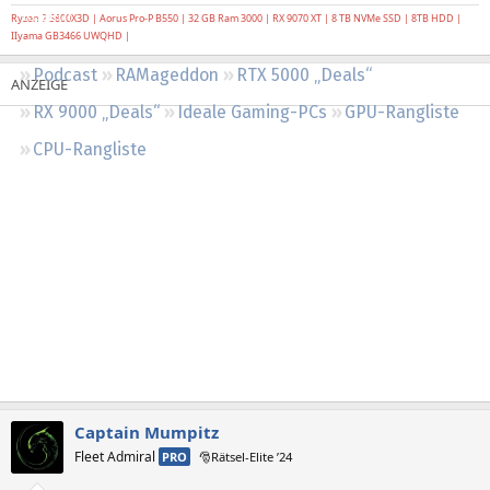
Regeln
Ryzen 7 5800X3D | Aorus Pro-P B550 | 32 GB Ram 3000 | RX 9070 XT | 8 TB NVMe SSD | 8TB HDD |
IIyama GB3466 UWQHD |
Podcast
RAMageddon
RTX 5000 „Deals“
RX 9000 „Deals“
Ideale Gaming-PCs
GPU-Rangliste
CPU-Rangliste
Captain Mumpitz
Fleet Admiral
PRO
🎅Rätsel-Elite ’24