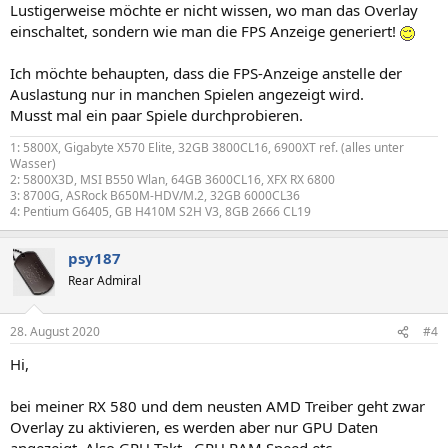
Lustigerweise möchte er nicht wissen, wo man das Overlay
einschaltet, sondern wie man die FPS Anzeige generiert!
Ich möchte behaupten, dass die FPS-Anzeige anstelle der
Auslastung nur in manchen Spielen angezeigt wird.
Musst mal ein paar Spiele durchprobieren.
1: 5800X, Gigabyte X570 Elite, 32GB 3800CL16, 6900XT ref. (alles unter
Wasser)
2: 5800X3D, MSI B550 Wlan, 64GB 3600CL16, XFX RX 6800
3: 8700G, ASRock B650M-HDV/M.2, 32GB 6000CL36
4: Pentium G6405, GB H410M S2H V3, 8GB 2666 CL19
psy187
Rear Admiral
28. August 2020
#4
Hi,
bei meiner RX 580 und dem neusten AMD Treiber geht zwar
Overlay zu aktivieren, es werden aber nur GPU Daten