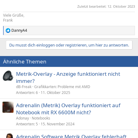
Zuletzt bearbeitet:
12. Oktober 2023
Viele Grüße,
Frank
DannyA4
R
e
a
Du musst dich einloggen oder registrieren, um hier zu antworten.
k
t
i
Ähnliche Themen
o
n
e
Metrik-Overlay - Anzeige funktioniert nicht
n
immer?
:
dB-Freak
Grafikkarten: Probleme mit AMD
Antworten
6
11. Oktober 2025
Adrenalin (Metrik) Overlay funktioniert auf
Notebook mit RX 6600M nicht?
Adonay
Notebooks
Antworten
5
15. November 2024
Adrenalin Software Metrik Overlay fehlerhaft