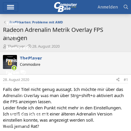
Hauptmenü
Anmelden
Grafikkarten: Probleme mit AMD
Ticker
Radeon Adrenalin Metrik Overlay FPS
Tests
anzeigen
E
E
ThePlayer
28. August 2020
Downloads
r
r
s
s
ThePlayer
Preisvergleich
t
t
Commodore
e
e
l
l
Forum
l
l
28. August 2020
#1
e
t
Aktuelles
r
a
Falls der Titel nicht genug aussagt. Ich möchte mir über das
m
Empfohlene Inhalte
Adrenalin Overlay was man über Strg+shift+o aktiviert auch
die FPS anzeigen lassen.
Neue Beiträge
Leider finde ich den Punkt nicht mehr in den Einstellungen.
Ich weiß das ich es mit einer älteren Adrenalin Version
Neueste Aktivitäten
einstellen konnte, was angezeigt werden soll.
Leserartikel
Weiß jemand Rat?