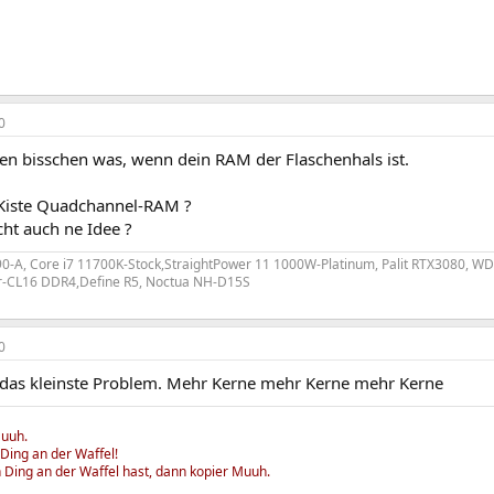
0
nen bisschen was, wenn dein RAM der Flaschenhals ist.
Kiste Quadchannel-RAM ?
ht auch ne Idee ?
0-A, Core i7 11700K-Stock,StraightPower 11 1000W-Platinum, Palit RTX3080,
er-CL16 DDR4,Define R5, Noctua NH-D15S
0
 das kleinste Problem. Mehr Kerne mehr Kerne mehr Kerne
Muuh.
Ding an der Waffel!
Ding an der Waffel hast, dann kopier Muuh.