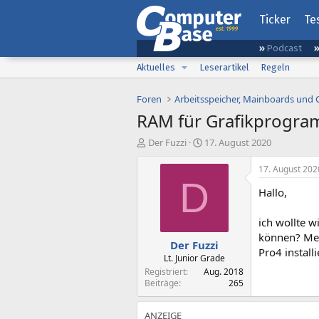
Ticker
Te
Podcast
Aktuelles
Leserartikel
Regeln
Foren
Arbeitsspeicher, Mainboards und
RAM für Grafikprogra
E
E
Der Fuzzi
17. August 2020
r
r
s
s
17. August 202
t
t
D
Hallo,
e
e
l
l
l
l
ich wollte w
e
t
können? Mei
Der Fuzzi
r
a
Pro4 install
m
Lt. Junior Grade
Registriert
Aug. 2018
Beiträge
265