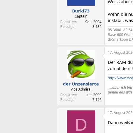
Weiss aber n
e
n
Burki73
Wenn die nu
:
Captain
instabil, w
Registriert
Sep. 2004
Beiträge
3.482
R5 3600- AF 34
Base 600 Orang
tb-Sharkoon D
17. August 202
Der RAM dür
zumal dein 
http://www.sys
der Unzensierte
„...aber ich b
Vice Admiral
genau das was
Registriert
Juni 2009
Beiträge
7.146
17. August 202
D
Dann weiß ic