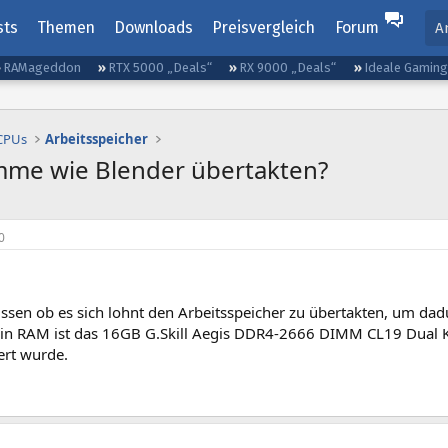
sts
Themen
Downloads
Preisvergleich
Forum
A
RAMageddon
RTX 5000 „Deals“
RX 9000 „Deals“
Ideale Gamin
 CPUs
Arbeitsspeicher
mme wie Blender übertakten?
0
issen ob es sich lohnt den Arbeitsspeicher zu übertakten, um dad
n RAM ist das 16GB G.Skill Aegis DDR4-2666 DIMM CL19 Dual 
iert wurde.