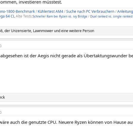
ekommen, investieren müsstest.
nno-1800-Benchmark
/
Kühlertest AM4
/
Suche nach PC Verbrauchern
/
Anleitung
ega 64 CL
Alte Tests:
Schneller Ram bei Ryzen vs. ivy Bridge
/
Dual ranked vs. single ranked
66
,
der Unzensierte
,
Lawnmower
und eine weitere Person
0
abgesehen ist der Aegis nicht gerade als Übertaktungswunder b
eck
0
 wäre auch die genutzte CPU. Neuere Ryzen können von Hause au