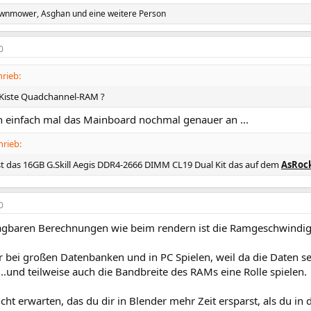
awnmower
,
Asghan
und eine weitere Person
0
rieb:
 Kiste Quadchannel-RAM ?
ch einfach mal das Mainboard nochmal genauer an ...
hrieb:
t das 16GB G.Skill Aegis DDR4-2666 DIMM CL19 Dual Kit das auf dem
AsRoc
0
agbaren Berechnungen wie beim rendern ist die Ramgeschwindigk
er bei großen Datenbanken und in PC Spielen, weil da die Daten s
....und teilweise auch die Bandbreite des RAMs eine Rolle spielen.
cht erwarten, das du dir in Blender mehr Zeit ersparst, als du 