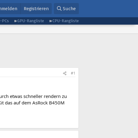
nmelden
Registrieren
Suche
g-PCs
GPU-Rangliste
CPU-Rangliste
#1
urch etwas schneller rendern zu
Kit das auf dem AsRock B450M