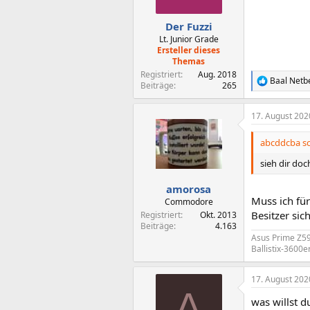
Der Fuzzi
Lt. Junior Grade
Ersteller dieses
Themas
Registriert
Aug. 2018
Baal Netb
R
Beiträge
265
e
a
17. August 202
k
t
i
abcddcba sc
o
n
sieh dir do
e
n
amorosa
:
Muss ich fü
Commodore
Besitzer si
Registriert
Okt. 2013
Beiträge
4.163
Asus Prime Z59
Ballistix-3600
17. August 202
A
was willst 