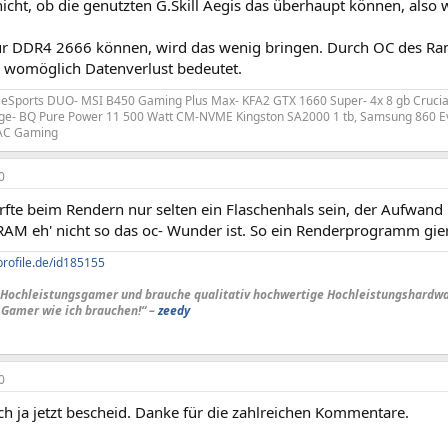
icht, ob die genutzten G.Skill Aegis das überhaupt können, also wi
r DDR4 2666 können, wird das wenig bringen. Durch OC des Ram
as womöglich Datenverlust bedeutet.
 eSports DUO- MSI B450 Gaming Plus Max- KFA2 GTX 1660 Super- 4x 8 gb Crucial
e- BQ Pure Power 11 500 Watt CM-NVME Kingston SA2000 1 tb, Samsung 860 Evo
AC Gaming
0
fte beim Rendern nur selten ein Flaschenhals sein, der Aufwand l
RAM eh' nicht so das oc- Wunder ist. So ein Renderprogramm gie
profile.de/id185155
in Hochleistungsgamer und brauche qualitativ hochwertige Hochleistungshardw
 Gamer wie ich brauchen!“ –
zeedy
0
h ja jetzt bescheid. Danke für die zahlreichen Kommentare.