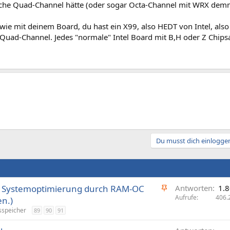
che Quad-Channel hätte (oder sogar Octa-Channel mit WRX demn
wie mit deinem Board, du hast ein X99, also HEDT von Intel, also
Quad-Channel. Jedes "normale" Intel Board mit B,H oder Z Chipsa
Du musst dich einloggen
A
 Systemoptimierung durch RAM-OC
Antworten
1.
n
Aufrufe
406.
n.)
g
sspeicher
89
90
91
e