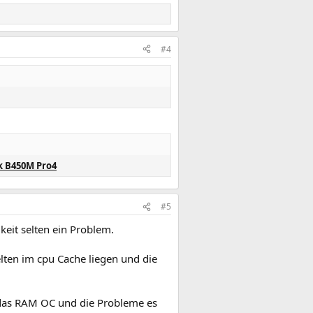
#4
k B450M Pro4
#5
eit selten ein Problem.
elten im cpu Cache liegen und die
in das RAM OC und die Probleme es