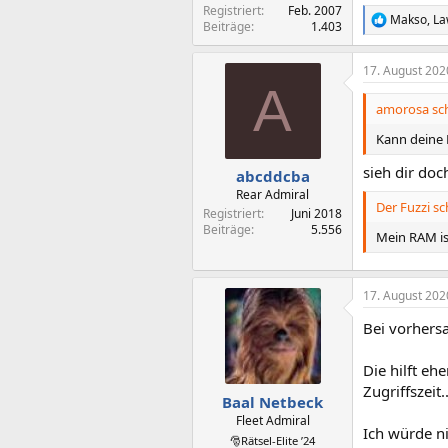
Registriert
Feb. 2007
Makso
,
L
R
Beiträge
1.403
e
a
17. August 202
k
A
t
i
amorosa sch
o
n
Kann deine
e
n
sieh dir do
abcddcba
:
Rear Admiral
Der Fuzzi sc
Registriert
Juni 2018
Beiträge
5.556
Mein RAM is
17. August 202
Bei vorhers
Die hilft eh
Zugriffszeit
Baal Netbeck
Fleet Admiral
Ich würde ni
🎅Rätsel-Elite ’24