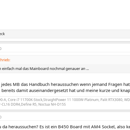
eck
0
hrieb:
ch einfach mal das Mainboard nochmal genauer an ...
r jedes MB das Handbuch heraussuchen wenn jemand Fragen hat, 
ch bereits damit auseinandergesetzt hat und meine kurze und kn
0-A, Core i7 11700K-Stock,StraightPower 11 1000W-Platinum, Palit RTX3080,
er-CL16 DDR4,Define R5, Noctua NH-D15S
0
du da heraussuchen? Es ist ein B450 Board mit AM4 Sockel, also 