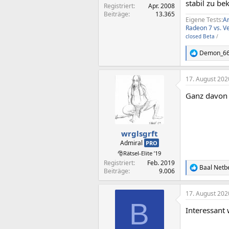
stabil zu b
Registriert
Apr. 2008
Beiträge
13.365
Eigene Tests:
A
Radeon 7 vs. V
closed Beta
/
Demon_6
R
e
a
17. August 202
k
t
Ganz davon 
i
o
n
e
n
wrglsgrft
:
Admiral
PRO
🎅Rätsel-Elite ’19
Registriert
Feb. 2019
Baal Netb
R
Beiträge
9.006
e
a
17. August 202
k
B
t
Interessant
i
o
n