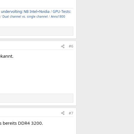
 undervolting: NB Intel+Nvidia
/
GPU-Tests:
/
Dual channel vs. single channel
/
Anno1800
#6
ekannt.
#7
s bereits DDR4 3200.