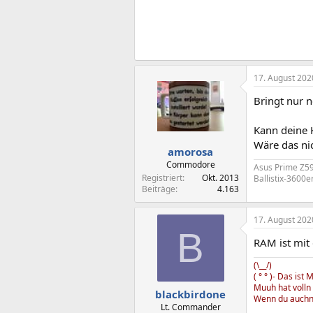
17. August 202
Bringt nur 
Kann deine 
Wäre das nic
amorosa
Commodore
Asus Prime Z59
Registriert
Okt. 2013
Ballistix-3600
Beiträge
4.163
17. August 202
B
RAM ist mit
(\__/)
( ° ° )- Das ist 
Muuh hat volln 
blackbirdone
Wenn du auchn 
Lt. Commander