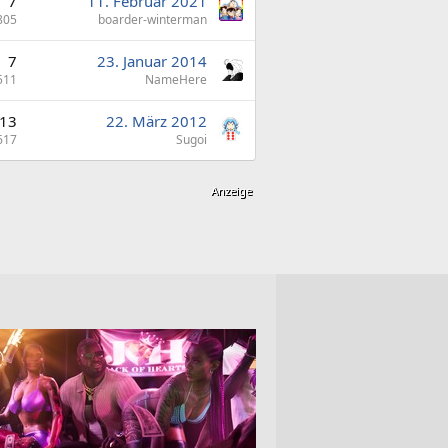
7
11. Februar 2021
805
boarder-winterman
7
23. Januar 2014
511
NameHere
13
22. März 2012
617
Sugoi