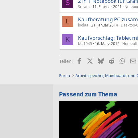
2 in 1 Notebook für Gr
S
Sriram
11. Februar 2021
Noteboo
Kaufberatung PC zusam
L
loolaa
21. Januar 2014
Desktop-
Kaufvorschlag: Tablet m
K
kkc1945
16. März 2012
Homeoffi
Facebook
X (Twitter)
Bluesky
Reddit
What
Teilen:
Foren
Arbeitsspeicher, Mainboards und
Passend zum Thema