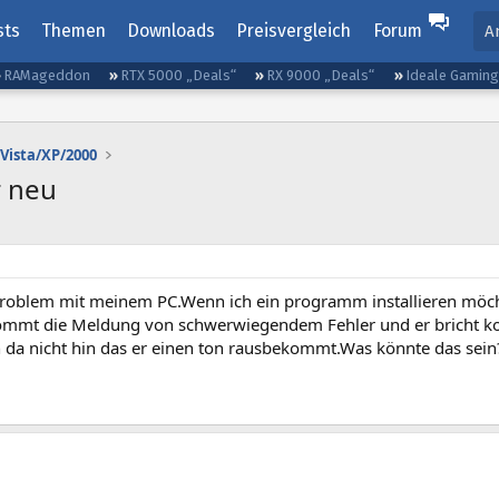
sts
Themen
Downloads
Preisvergleich
Forum
A
RAMageddon
RTX 5000 „Deals“
RX 9000 „Deals“
Ideale Gamin
Vista/XP/2000
r neu
Problem mit meinem PC.Wenn ich ein programm installieren möchte
mmt die Meldung von schwerwiegendem Fehler und er bricht kom
da nicht hin das er einen ton rausbekommt.Was könnte das sein