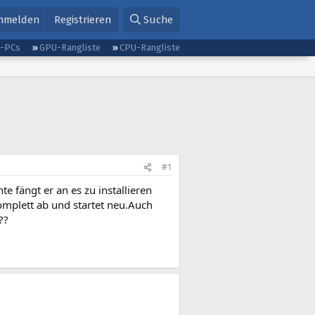
nmelden
Registrieren
Suche
g-PCs
GPU-Rangliste
CPU-Rangliste
#1
 fängt er an es zu installieren
plett ab und startet neu.Auch
??