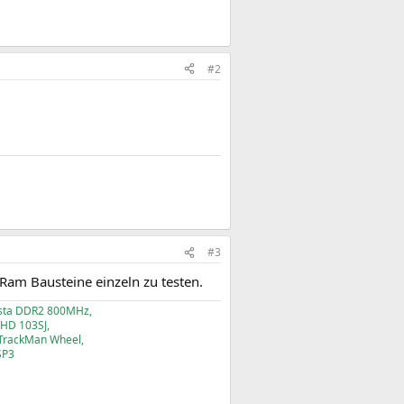
#2
#3
 Ram Bausteine einzeln zu testen.
esta DDR2 800MHz,
HD 103SJ,
 TrackMan Wheel,
SP3