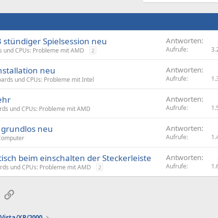
3 stündiger Spielsession neu
Antworten
Aufrufe
3.
s und CPUs: Probleme mit AMD
2
nstallation neu
Antworten
Aufrufe
1.
ards und CPUs: Probleme mit Intel
ehr
Antworten
Aufrufe
1.
rds und CPUs: Probleme mit AMD
 grundlos neu
Antworten
Aufrufe
1.
Computer
isch beim einschalten der Steckerleiste
Antworten
Aufrufe
1.
rds und CPUs: Probleme mit AMD
2
sApp
E-Mail
Link
Vista/XP/2000