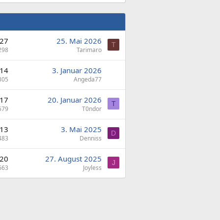
27
25. Mai 2026
T
298
Tarimaro
14
3. Januar 2026
305
Angeda77
17
20. Januar 2026
T
579
T0ndor
13
3. Mai 2025
D
483
Denniss
20
27. August 2025
J
663
Joyless