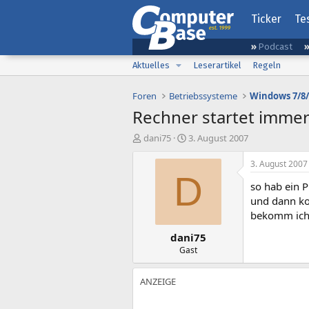
Ticker
Te
Podcast
Aktuelles
Leserartikel
Regeln
Foren
Betriebssysteme
Windows 7/8/
Rechner startet imme
E
E
dani75
3. August 2007
r
r
s
s
3. August 2007
t
t
D
so hab ein 
e
e
l
l
und dann ko
l
l
bekomm ich 
e
t
dani75
r
a
m
Gast