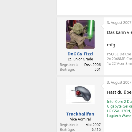
3. August 2007
Das kann vi
mfg
DoGGy Fizzl
P5Q SE Deluxe
2x 2048MB Cor
Lt. Junior Grade
1x 22"Acer 8ms
Registriert
Dez. 2006
Beiträge
501
3. August 2007
Hast du über
Intel Core 2 
Gigabyte GeFo
LG GSA-H30N, S
Trackballfan
Logitech Wave
Vice Admiral
Registriert
Mai 2007
Beiträge
6.415