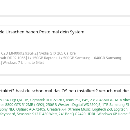
ele Ursachen haben.Poste mal dein System!
|C2D E8400@2,93GHZ|Nvidia GTX 265 Calibre
sair DDR2 1066|1x 150GB Raptor + 1x 500GB Samsung + 640GB Samsung|
|Windows 7 Ultimate 64bit
taktet? hast du schon mal das OS neu installiert? veruch mal die
Duo E8400@3,6GHz, Xigmatek HDT-S1283, Asus P5Q P45, 2 x 2048MB A-DATA Vit
rce 8800 GTS 512MB ( G92), 250GB Western Digital WD2500JS, 1TB Samsung F3 
ony NEC Optiarc AD-7240S, Creative X-Fi Xtreme Music, Logitech Z-3, Logitech,
 Keyboard, Seasonic S12 II 430 Watt, 24" BenQ G2420 HDBL, Windows XP Home 