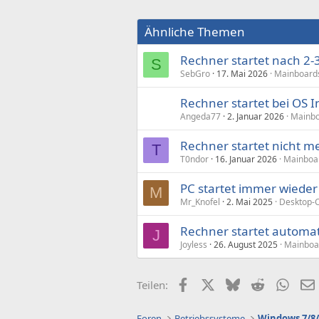
Ähnliche Themen
Rechner startet nach 2-
S
SebGro
17. Mai 2026
Mainboard
Rechner startet bei OS I
Angeda77
2. Januar 2026
Mainbo
Rechner startet nicht m
T
T0ndor
16. Januar 2026
Mainboa
PC startet immer wieder
M
Mr_Knofel
2. Mai 2025
Desktop-
Rechner startet automat
J
Joyless
26. August 2025
Mainboa
Facebook
X (Twitter)
Bluesky
Reddit
What
Teilen:
Foren
Betriebssysteme
Windows 7/8/