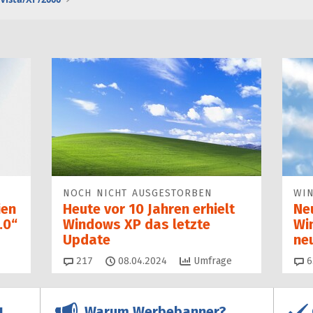
NOCH NICHT AUSGESTORBEN
WI
ien
Heute vor 10 Jahren erhielt
Ne
.0“
Windows XP das letzte
Wi
Update
ne
Kommentare
217
08.04.2024
Umfrage
6
Warum Werbebanner?
!