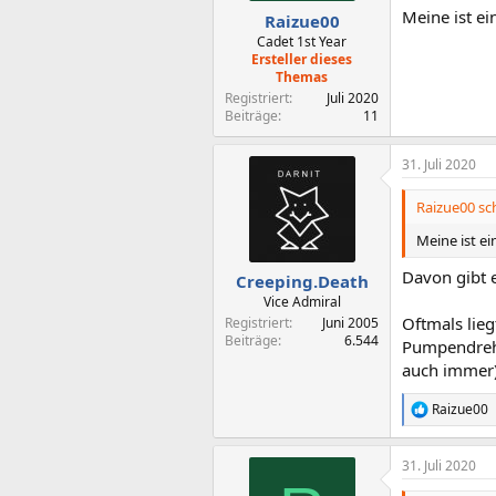
Meine ist e
Raizue00
Cadet 1st Year
Ersteller dieses
Themas
Registriert
Juli 2020
Beiträge
11
31. Juli 2020
Raizue00 sch
Meine ist e
Davon gibt 
Creeping.Death
Vice Admiral
Oftmals lie
Registriert
Juni 2005
Beiträge
6.544
Pumpendrehza
auch immer)
Raizue00
R
e
a
31. Juli 2020
k
t