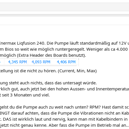
 Enermax Liqfusion 240. Die Pumpe läuft standardmäßig auf 12V un
 im Bios so weit wie möglich runtergeregelt. Weniger als ca 4.0
 möglich (Extra Header des Boards benutzt).
tellung ist die nicht zu hören. (Current, Min, Max)
tung steht auch nichts, dass das untersagt würde.
rklich gut, auch jetzt bei den hohen Aussen- und Innentemperatu
zt seit 3 Monaten und viel.
egelst du die Pumpe auch zu weit nach unten? RPM? Hast damit 
GT darauf achten, dass die Pumpe die Vibrationen nicht an Kab
. DAS ist wirklich laut und nervig, kann man mit Kabelbindern i
jetzt nicht genau kenne. Aber fass die Pumpe im Betrieb mal an..