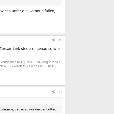
owieso unter die Garantie fallen,
#6
orsair Link steuern, genau so wie
 Vengeance RGB
|
MSI 5090 Vanguard SOC
nclaw RGB Wireless
|
Corsair K100 RGB
|
#7
steuern, genau so wie die der Lüfter..