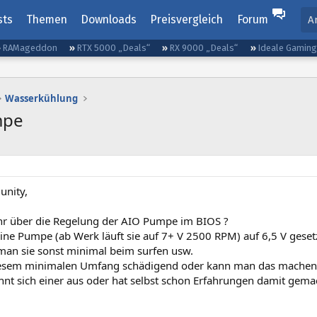
sts
Themen
Downloads
Preisvergleich
Forum
A
RAMageddon
RTX 5000 „Deals“
RX 9000 „Deals“
Ideale Gamin
Wasserkühlung
mpe
unity,
hr über die Regelung der AIO Pumpe im BIOS ?
ine Pumpe (ab Werk läuft sie auf 7+ V 2500 RPM) auf 6,5 V geset
 man sie sonst minimal beim surfen usw.
diesem minimalen Umfang schädigend oder kann man das machen
ennt sich einer aus oder hat selbst schon Erfahrungen damit gema