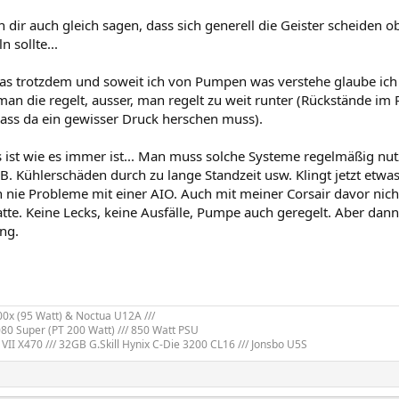
 dir auch gleich sagen, dass sich generell die Geister scheiden 
 sollte...
as trotzdem und soweit ich von Pumpen was verstehe glaube ich 
n die regelt, ausser, man regelt zu weit runter (Rückstände im 
dass da ein gewisser Druck herschen muss).
 ist wie es immer ist... Man muss solche Systeme regelmäßig nutz
B. Kühlerschäden durch zu lange Standzeit usw. Klingt jetzt etwas
 nie Probleme mit einer AIO. Auch mit meiner Corsair davor nicht, 
hatte. Keine Lecks, keine Ausfälle, Pumpe auch geregelt. Aber da
ng.
x (95 Watt) & Noctua U12A ///
80 Super (PT 200 Watt) /// 850 Watt PSU
VII X470 /// 32GB G.Skill Hynix C-Die 3200 CL16 /// Jonsbo U5S