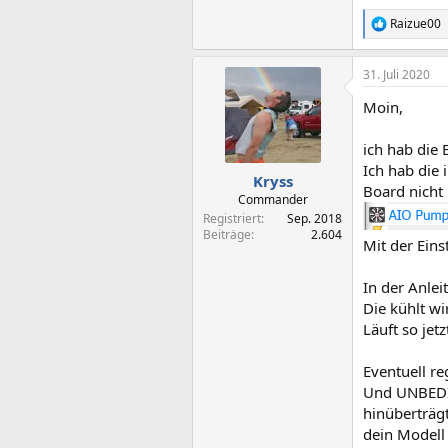
Raizue00
R
e
a
31. Juli 2020
k
t
Moin,
i
o
n
ich hab die
e
Ich hab die
n
Kryss
Board nicht
:
Commander
Registriert
Sep. 2018
Beiträge
2.604
Mit der Eins
In der Anlei
Die kühlt wi
Läuft so jet
Eventuell r
Und UNBEDIN
hinüberträgt
dein Modell 