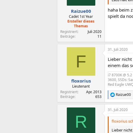
e
n
haha beim z
Raizue00
:
spielt da no
Cadet 1st Year
Ersteller dieses
Themas
Registriert
Juli 2020
Beiträge
11
31. Juli 2020
F
Lieber nich
einem das so
i7 8700K @ 5.
3600, SSDs: Sa
floxorius
Red Eagle UW
Lieutenant
Registriert
Apr. 2013
Raizue00
R
Beiträge
653
e
a
31. Juli 2020
k
R
t
i
floxorius sc
o
n
Lieber nich