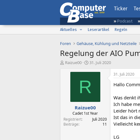
Ticker
Te
Podcast
Aktuelles
Leserartikel
Regeln
Foren
Gehäuse, Kühlung und Netzteile
Regelung der AIO Pu
E
E
Raizue00
31. Juli 2020
r
r
s
s
31. Juli 2020
t
t
R
Hallo Comm
e
e
l
l
l
l
Was denkt i
e
t
Ich habe me
Raizue00
r
a
Leider hört
m
Cadet 1st Year
Ist das in 
Registriert
Juli 2020
Vielleicht k
Beiträge
11
LG