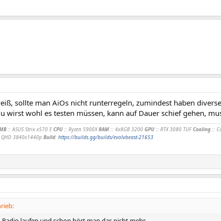
eiß, sollte man AiOs nicht runterregeln, zumindest haben diverse
u wirst wohl es testen müssen, kann auf Dauer schief gehen, mus
MB
:: ASUS Strix x570 E
CPU
:: Ryzen 5900X
RAM
:: 4x8GB 3200
GPU
:: RTX 3080 TUF
Cooling
:: 
:9 QHD 3840x1440p
Build
:
https://builds.gg/builds/evolvbeast-21653
rieb:
in Radio laufen und schon hört man das nicht mehr