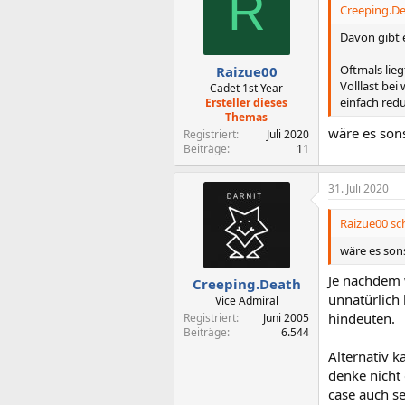
R
i
Creeping.De
o
n
Davon gibt 
e
n
Oftmals lie
Raizue00
:
Volllast bei
Cadet 1st Year
einfach redu
Ersteller dieses
Themas
wäre es son
Registriert
Juli 2020
Beiträge
11
31. Juli 2020
Raizue00 sch
wäre es son
Je nachdem 
Creeping.Death
unnatürlich 
Vice Admiral
hindeuten.
Registriert
Juni 2005
Beiträge
6.544
Alternativ k
denke nicht 
case auch s