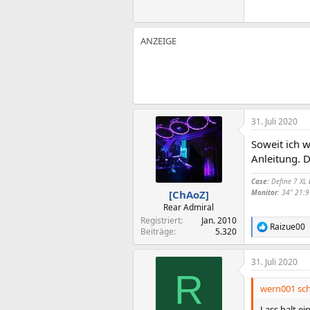
31. Juli 2020
Soweit ich w
Anleitung. D
Case:
Define 7 XL
Monitor
: 34" 21
[ChAoZ]
Rear Admiral
Registriert
Jan. 2010
Raizue00
R
Beiträge
5.320
e
a
31. Juli 2020
k
R
t
i
wern001 sch
o
n
Lass halt e