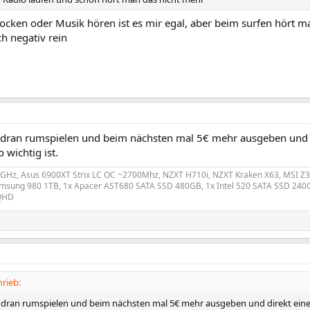
ocken oder Musik hören ist es mir egal, aber beim surfen hört m
ch negativ rein
t dran rumspielen und beim nächsten mal 5€ mehr ausgeben und 
 wichtig ist.
2 GHz, Asus 6900XT Strix LC OC ~2700Mhz, NZXT H710i, NZXT Kraken X63, MSI 
msung 980 1TB, 1x Apacer AST680 SATA SSD 480GB, 1x Intel 520 SATA SSD 240GB
QHD
hrieb:
t dran rumspielen und beim nächsten mal 5€ mehr ausgeben und direkt ein