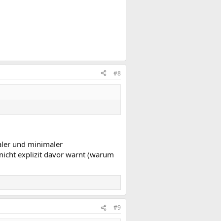
#8
aler und minimaler
nicht explizit davor warnt (warum
#9