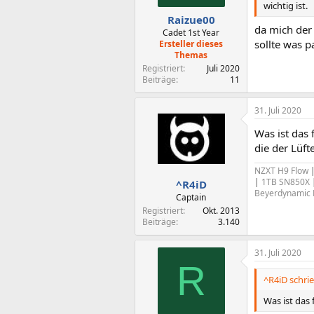
e
wichtig ist.
n
Raizue00
:
da mich der 
Cadet 1st Year
sollte was p
Ersteller dieses
Themas
Registriert
Juli 2020
Beiträge
11
31. Juli 2020
Was ist das
die der Lüfte
NZXT H9 Flow
|
1TB SN850X
^R4iD
Beyerdynamic
Captain
Registriert
Okt. 2013
Beiträge
3.140
31. Juli 2020
R
^R4iD schrie
Was ist das 