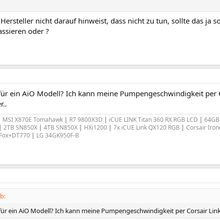
Hersteller nicht darauf hinweist, dass nicht zu tun, sollte das ja s
assieren oder ?
 für ein AiO Modell? Ich kann meine Pumpengeschwindigkeit per C
r..
|
MSI X870E Tomahawk
|
R7 9800X3D
|
iCUE LINK Titan 360 RX RGB LCD
|
64GB
|
2TB SN850X
|
4TB SN850X
|
HXi1200
|
7x iCUE Link QX120 RGB
|
Corsair Iro
 Fox+DT770
|
LG 34GK950F-B
b:
für ein AiO Modell? Ich kann meine Pumpengeschwindigkeit per Corsair Link 