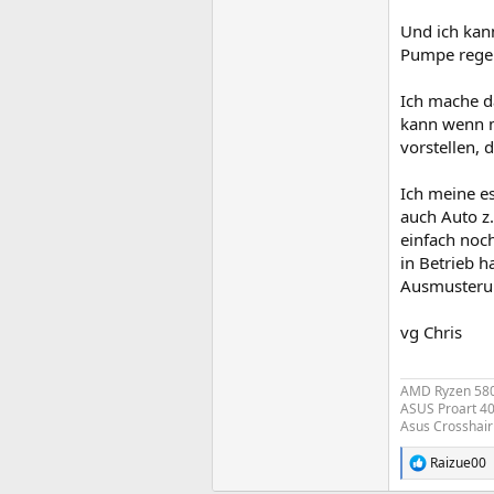
Und ich kann
Pumpe regeln
Ich mache d
kann wenn ma
vorstellen, 
Ich meine es
auch Auto z.
einfach noch
in Betrieb 
Ausmusteru
vg Chris
AMD Ryzen 5800
ASUS Proart 40
Asus Crosshair 
Raizue00
R
e