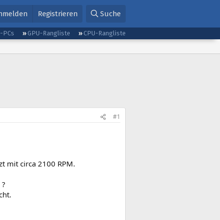
nmelden
Registrieren
Suche
g-PCs
GPU-Rangliste
CPU-Rangliste
#1
zt mit circa 2100 RPM.
 ?
cht.