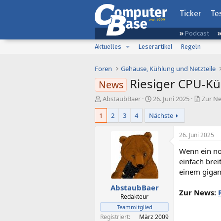
Ticker
Te
Podcast
Aktuelles
Leserartikel
Regeln
Foren
Gehäuse, Kühlung und Netzteile
Riesiger CPU-Küh
News
E
E
AbstaubBaer
26. Juni 2025
Zur Ne
r
r
1
2
3
4
Nächste
s
s
t
t
e
e
26. Juni 2025
l
l
Wenn ein nor
l
l
e
t
einfach brei
r
a
einem gigant
m
AbstaubBaer
Zur News:
Redakteur
Teammitglied
Registriert
März 2009