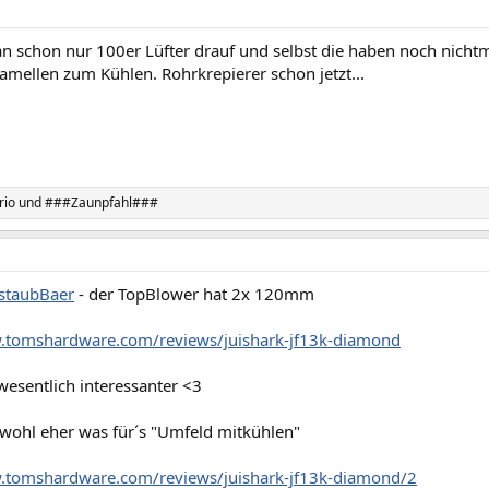
n schon nur 100er Lüfter drauf und selbst die haben noch nicht
amellen zum Kühlen. Rohrkrepierer schon jetzt...
rio
und
###Zaunpfahl###
taubBaer
- der TopBlower hat 2x 120mm
.tomshardware.com/reviews/juishark-jf13k-diamond
wesentlich interessanter <3
 wohl eher was für´s "Umfeld mitkühlen"
.tomshardware.com/reviews/juishark-jf13k-diamond/2