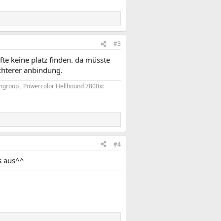
#3
te keine platz finden. da müsste
chterer anbindung.
group , Powercolor Hellhound 7800xt
#4
s aus^^