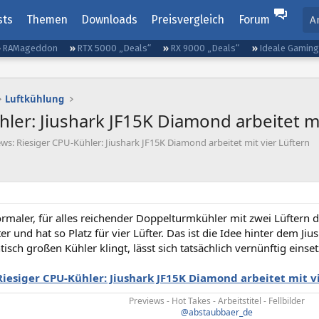
sts
Themen
Downloads
Preisvergleich
Forum
A
RAMageddon
RTX 5000 „Deals“
RX 9000 „Deals“
Ideale Gamin
Luftkühlung
ler: Jiushark JF15K Diamond arbeitet mi
ws: Riesiger CPU-Kühler: Jiushark JF15K Diamond arbeitet mit vier Lüftern
maler, für alles reichender Doppelturmkühler mit zwei Lüftern d
ter und hat so Platz für vier Lüfter. Das ist die Idee hinter dem 
isch großen Kühler klingt, lässt sich tatsächlich vernünftig eins
Riesiger CPU-Kühler: Jiushark JF15K Diamond arbeitet mit v
Previews - Hot Takes - Arbeitstitel - Fellbilder
@abstaubbaer_de