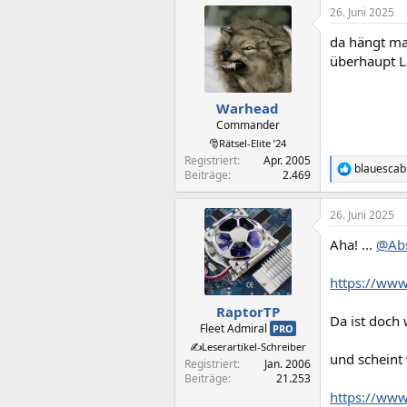
a
26. Juni 2025
k
t
da hängt ma
i
o
überhaupt L
n
e
n
Warhead
:
Commander
🎅Rätsel-Elite ’24
Registriert
Apr. 2005
blauescab
R
Beiträge
2.469
e
a
26. Juni 2025
k
t
Aha! ...
@Abs
i
o
n
https://www
e
n
RaptorTP
Da ist doch 
:
Fleet Admiral
PRO
✍️Leserartikel-Schreiber
und scheint
Registriert
Jan. 2006
Beiträge
21.253
https://www