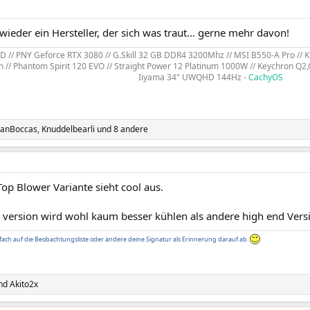
wieder ein Hersteller, der sich was traut… gerne mehr davon!
 // PNY Geforce RTX 3080 // G.Skill 32 GB DDR4 3200Mhz // MSI B550-A Pro // Kin
 // Phantom Spirit 120 EVO // Straight Power 12 Platinum 1000W // Keychron Q2,
Iiyama 34" UWQHD 144Hz -
CachyOS
uanBoccas
,
Knuddelbearli
und 8 andere
p Blower Variante sieht cool aus.
 version wird wohl kaum besser kühlen als andere high end Vers
fach auf die Beobachtungsliste oder ändere deine Signatur als Erinnerung darauf ab.
nd
Akito2x