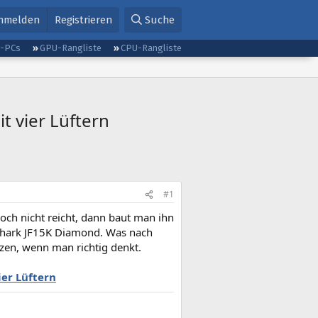
nmelden
Registrieren
Suche
g-PCs
GPU-Rangliste
CPU-Rangliste
t vier Lüftern
#1
och nicht reicht, dann baut man ihn
Jiushark JF15K Diamond. Was nach
etzen, wenn man richtig denkt.
ier Lüftern