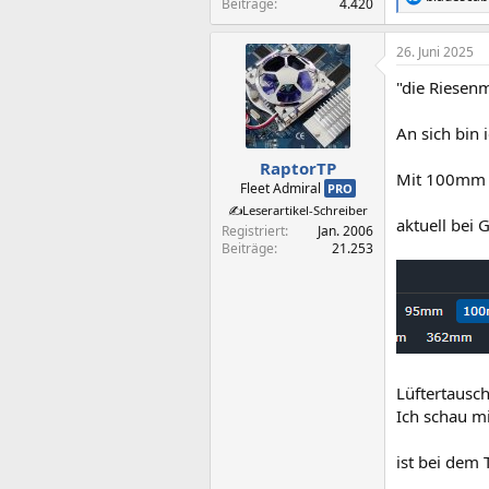
R
Beiträge
4.420
e
a
26. Juni 2025
k
t
"die Riesen
i
o
n
An sich bin 
e
n
RaptorTP
Mit 100mm Lü
:
Fleet Admiral
PRO
✍️Leserartikel-Schreiber
aktuell bei G
Registriert
Jan. 2006
Beiträge
21.253
Lüftertausch
Ich schau mi
ist bei dem 