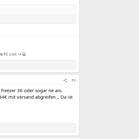
o
PC List:
->
💻
#6
freezer 36 oder sogar ne aio.
34€ mit versand abgreifen... Da ist