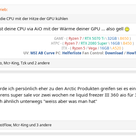
rieb:
 die CPU mit der Hitze der GPU kühlen
st deine CPU via AiO mit der Wärme deiner GPU ... also gell
GAME
- (
Ryzen 7
/
RTX 5070 Ti
\
32GB
\
B650
)
HTPC -
(
Ryzen 7
/
RTX 2080 Super
\
16GB
\
B450
)
ITX - (
Ryzen 5
/
Vega
/
16GB
\
A520
)
UV:
MSI AB Curve
PC:
Helferliste
Fan Control:
Download
/
HowT
o
,
Mcr-King
,
Tzk
und 2 andere
 ich persönlich eher zu den Arctic Produkten greifen sei es ein 
rens super sale vor zwei wochen ne liquid freezer III 360 aio für 
ch ähnlich unterwegs "weiss aber was man hat"
ustFlow
,
Mcr-King
und 3 andere