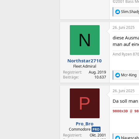
©2001 Bass M
Slim.Shad
R
e
a
26. Juni 2025
k
N
t
diese Ausma
i
o
man auf ein
n
e
Amd Ryzen 870
n
Northstar2710
:
Fleet Admiral
Registriert
Aug. 2019
Mcr-King
R
Beiträge
10.637
e
a
26. Juni 2025
k
P
t
Da soll man
i
o
n
9800x3D @ 9
e
n
Pro_Bro
:
Commodore
PRO
Registriert
Okt. 2001
blauescab