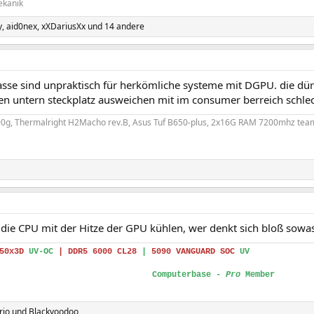
ekanik
y
,
aid0nex
,
xXDariusXx
und 14 andere
sse sind unpraktisch für herkömliche systeme mit DGPU. die dürf
en untern steckplatz ausweichen mit im consumer berreich schle
0g, Thermalright H2Macho rev.B, Asus Tuf B650-plus, 2x16G RAM 7200mhz team
 die CPU mit der Hitze der GPU kühlen, wer denkt sich bloß sowa
850x3D
UV-OC
|
DDR5 6000 CL28
|
5090 VANGUARD SOC
UV
Computerbase -
Pro
Member
rio
und
Blackvoodoo