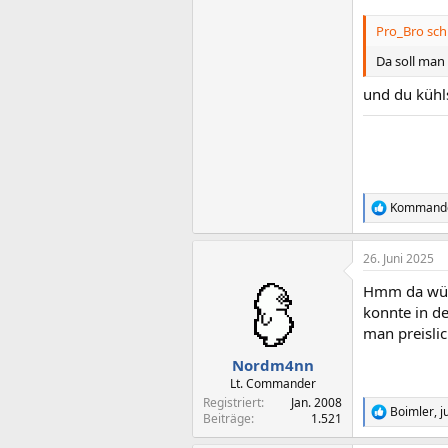
Pro_Bro sch
Da soll man
und du kühl
Kommand
R
e
a
26. Juni 2025
k
t
Hmm da würde
i
o
konnte in de
n
man preisli
e
n
Nordm4nn
:
Lt. Commander
Registriert
Jan. 2008
Boimler
,
j
R
Beiträge
1.521
e