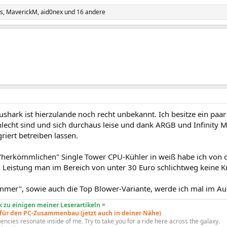
s
,
MaverickM
,
aid0nex
und 16 andere
ushark ist hierzulande noch recht unbekannt. Ich besitze ein paar
hlecht sind und sich durchaus leise und dank ARGB und Infinity 
riert betreiben lassen.
"herkömmlichen" Single Tower CPU-Kühler in weiß habe ich von d
d Leistung man im Bereich von unter 30 Euro schlichtweg keine Kr
mmer", sowie auch die Top Blower-Variante, werde ich mal im Au
 zu einigen meiner Leserartikeln
=
 für den PC-Zusammenbau (jetzt auch in deiner Nähe)
encies resonate inside of me. Try to take you for a ride here across the galaxy.