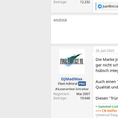
Beiträge
12.232
JuanBocca
R
e
a
k
t
i
o
n
e
n
:
26. Juni 2025
Die Marke Ji
gar nicht sc
hübsch integ
DJMadMax
Auch einen 
Fleet Admiral
PRO
Qualität un
✍️Leserartikel-Schreiber
Registriert
Mai 2007
Diesen "Trü
Beiträge
19.646
=
Sammel-Link
>>> CB-Helfer
Universal frequ