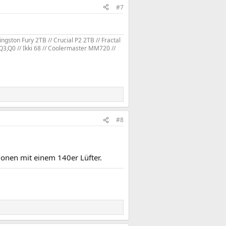
#7
gston Fury 2TB // Crucial P2 2TB // Fractal
Q3,Q0 // Ikki 68 // Coolermaster MM720 //
#8
ionen mit einem 140er Lüfter.