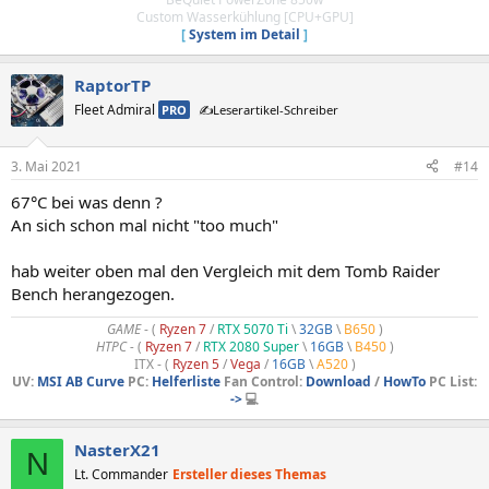
Custom Wasserkühlung [CPU+GPU]
[
System im Detail
]
RaptorTP
Fleet Admiral
PRO
✍️Leserartikel-Schreiber
3. Mai 2021
#14
67°C bei was denn ?
An sich schon mal nicht "too much"
hab weiter oben mal den Vergleich mit dem Tomb Raider
Bench herangezogen.
GAME
- (
Ryzen 7
/
RTX 5070 Ti
\
32GB
\
B650
)
HTPC -
(
Ryzen 7
/
RTX 2080 Super
\
16GB
\
B450
)
ITX - (
Ryzen 5
/
Vega
/
16GB
\
A520
)
UV:
MSI AB Curve
PC:
Helferliste
Fan Control:
Download
/
HowTo
PC List:
->
💻
NasterX21
N
Lt. Commander
Ersteller dieses Themas