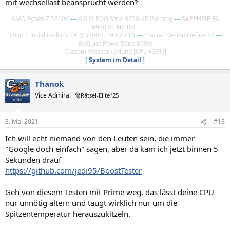
mit wechsellast beansprucht werden?
AMD Ryzen 7 5800X
---
ASUS ROG Strix B550-XE Gaming
---
SAPPHIRE RX
6950 XT NITRO+
32GB Crucial Ballistix OC@3800/IF1900CL16
---
Fractal Design Define S2
---
BeQuiet PowerZone 850w
Custom Wasserkühlung [CPU+GPU]
[
System im Detail
]
Thanok
Vice Admiral
🎅Rätsel-Elite ’25
3. Mai 2021
#18
Ich will echt niemand von den Leuten sein, die immer
"Google doch einfach" sagen, aber da kam ich jetzt binnen 5
Sekunden drauf
https://github.com/jedi95/BoostTester
Geh von diesem Testen mit Prime weg, das lässt deine CPU
nur unnötig altern und taugt wirklich nur um die
Spitzentemperatur herauszukitzeln.