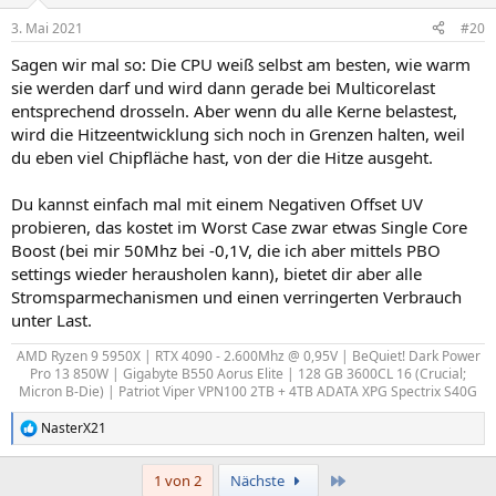
3. Mai 2021
#20
Sagen wir mal so: Die CPU weiß selbst am besten, wie warm
sie werden darf und wird dann gerade bei Multicorelast
entsprechend drosseln. Aber wenn du alle Kerne belastest,
wird die Hitzeentwicklung sich noch in Grenzen halten, weil
du eben viel Chipfläche hast, von der die Hitze ausgeht.
Du kannst einfach mal mit einem Negativen Offset UV
probieren, das kostet im Worst Case zwar etwas Single Core
Boost (bei mir 50Mhz bei -0,1V, die ich aber mittels PBO
settings wieder herausholen kann), bietet dir aber alle
Stromsparmechanismen und einen verringerten Verbrauch
unter Last.
AMD Ryzen 9 5950X | RTX 4090 - 2.600Mhz @ 0,95V | BeQuiet! Dark Power
Pro 13 850W | Gigabyte B550 Aorus Elite | 128 GB 3600CL 16 (Crucial;
Micron B-Die) | Patriot Viper VPN100 2TB + 4TB ADATA XPG Spectrix S40G​
NasterX21
R
e
a
Letzte
1 von 2
Nächste
k