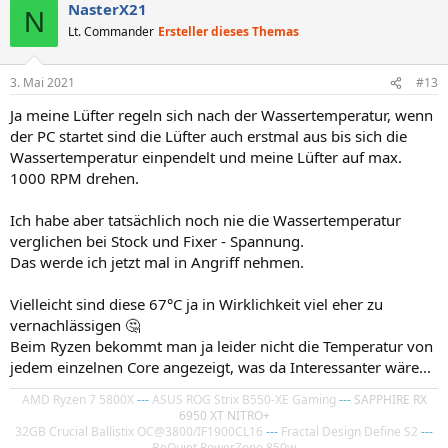
NasterX21
N
Lt. Commander
Ersteller dieses Themas
3. Mai 2021
#13
Ja meine Lüfter regeln sich nach der Wassertemperatur, wenn
der PC startet sind die Lüfter auch erstmal aus bis sich die
Wassertemperatur einpendelt und meine Lüfter auf max.
1000 RPM drehen.
Ich habe aber tatsächlich noch nie die Wassertemperatur
verglichen bei Stock und Fixer - Spannung.
Das werde ich jetzt mal in Angriff nehmen.
Vielleicht sind diese 67°C ja in Wirklichkeit viel eher zu
vernachlässigen 🤔
Beim Ryzen bekommt man ja leider nicht die Temperatur von
jedem einzelnen Core angezeigt, was da Interessanter wäre...
AMD Ryzen 7 5800X
---
ASUS ROG Strix B550-XE Gaming
---
SAPPHIRE RX
6950 XT NITRO+
32GB Crucial Ballistix OC@3800/IF1900CL16
---
Fractal Design Define S2
---
BeQuiet PowerZone 850w