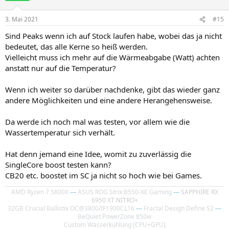
3. Mai 2021
#15
Sind Peaks wenn ich auf Stock laufen habe, wobei das ja nicht
bedeutet, das alle Kerne so heiß werden.
Vielleicht muss ich mehr auf die Wärmeabgabe (Watt) achten
anstatt nur auf die Temperatur?
Wenn ich weiter so darüber nachdenke, gibt das wieder ganz
andere Möglichkeiten und eine andere Herangehensweise.
Da werde ich noch mal was testen, vor allem wie die
Wassertemperatur sich verhält.
Hat denn jemand eine Idee, womit zu zuverlässig die
SingleCore boost testen kann?
CB20 etc. boostet im SC ja nicht so hoch wie bei Games.
AMD Ryzen 7 5800X
---
ASUS ROG Strix B550-XE Gaming
---
SAPPHIRE RX
6950 XT NITRO+
32GB Crucial Ballistix OC@3800/IF1900CL16
---
Fractal Design Define S2
---
BeQuiet PowerZone 850w
Custom Wasserkühlung [CPU+GPU]