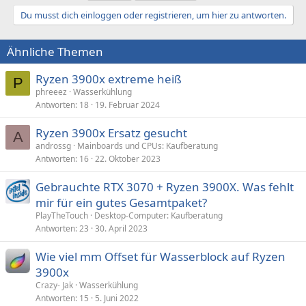
t
Du musst dich einloggen oder registrieren, um hier zu antworten.
i
o
n
Ähnliche Themen
e
n
:
Ryzen 3900x extreme heiß
P
phreeez
Wasserkühlung
Antworten
18
19. Februar 2024
Ryzen 3900x Ersatz gesucht
A
androssg
Mainboards und CPUs: Kaufberatung
Antworten
16
22. Oktober 2023
Gebrauchte RTX 3070 + Ryzen 3900X. Was fehlt
mir für ein gutes Gesamtpaket?
PlayTheTouch
Desktop-Computer: Kaufberatung
Antworten
23
30. April 2023
Wie viel mm Offset für Wasserblock auf Ryzen
3900x
Crazy- Jak
Wasserkühlung
Antworten
15
5. Juni 2022