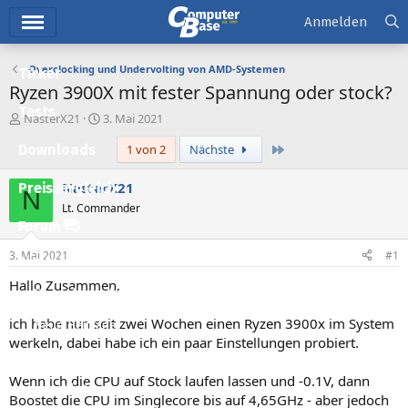
Hauptmenü
Anmelden
Overclocking und Undervolting von AMD-Systemen
Ticker
Ryzen 3900X mit fester Spannung oder stock?
Tests
E
E
NasterX21
3. Mai 2021
r
r
Letzte
Downloads
1 von 2
Nächste
s
s
t
t
e
e
NasterX21
Preisvergleich
N
l
l
Lt. Commander
l
l
Forum
e
t
r
a
3. Mai 2021
#1
Aktuelles
m
Hallo Zusammen,
Empfohlene Inhalte
ich habe nun seit zwei Wochen einen Ryzen 3900x im System
Neue Beiträge
werkeln, dabei habe ich ein paar Einstellungen probiert.
Neueste Aktivitäten
Wenn ich die CPU auf Stock laufen lassen und -0.1V, dann
Leserartikel
Boostet die CPU im Singlecore bis auf 4,65GHz - aber jedoch