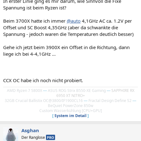
In erster Linie ging es mir darum, wie Sinnvoll die Fixe
Spannung ist beim Ryzen ist?
Beim 3700X hatte ich immer
@auto
4,1GHz AC ca. 1.2V per
Offset und SC Boost 4,35GHz (aber da schwankte die
Spannung - jedoch waren die Temperaturen deutlich besser)
Gehe ich jetzt beim 3900X ein Offset in die Richtung, dann
liege ich bei 4-4,1GHz ...
CCX OC habe ich noch nicht probiert.
AMD Ryzen 7 5800X
---
ASUS ROG Strix B550-XE Gaming
---
SAPPHIRE RX
6950 XT NITRO+
32GB Crucial Ballistix OC@3800/IF1900CL16
---
Fractal Design Define S2
---
BeQuiet PowerZone 850w
Custom Wasserkühlung [CPU+GPU]
[
System im Detail
]
Asghan
Der Ranglose
PRO