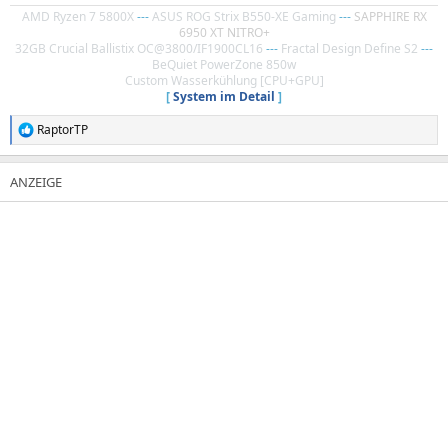
AMD Ryzen 7 5800X
---
ASUS ROG Strix B550-XE Gaming
---
SAPPHIRE RX
6950 XT NITRO+
32GB Crucial Ballistix OC@3800/IF1900CL16
---
Fractal Design Define S2
---
BeQuiet PowerZone 850w
Custom Wasserkühlung [CPU+GPU]
[
System im Detail
]
RaptorTP
R
e
a
k
t
i
o
n
e
n
: