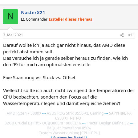
NasterX21
N
Lt. Commander
Ersteller dieses Themas
3. Mai 2021
#11
Darauf wollte ich ja auch gar nicht hinaus, das AMD diese
perfekt abstimmen soll.
Das versuche ich ja gerade selber heraus zu finden, wie ich
den R9 für mich am optimalsten einstelle.
Fixe Spannung vs. Stock vs. Offset
Vielleicht sollte ich auch nicht zwingend die Temperaturen der
CPU beobachten, sondern den Focus auf die
Wassertemperatur legen und damit vergleiche ziehen?!
AMD Ryzen 7 5800X
---
ASUS ROG Strix B550-XE Gaming
---
SAPPHIRE RX
6950 XT NITRO+
32GB Crucial Ballistix OC@3800/IF1900CL16
---
Fractal Design Define S2
---
BeQuiet PowerZone 850w
Custom Wasserkühlung [CPU+GPU]
[
System im Detail
]