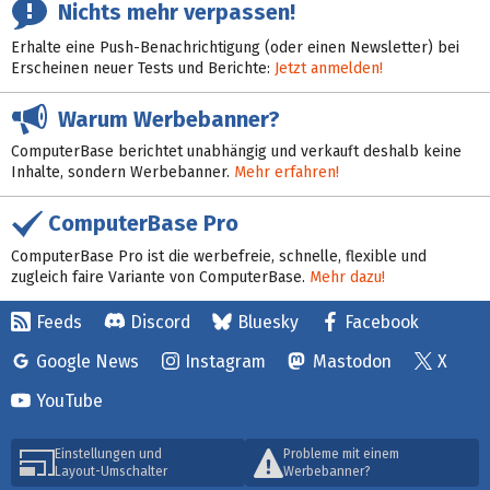
Nichts mehr verpassen!
Erhalte eine Push-Benachrichtigung (oder einen Newsletter) bei
Erscheinen neuer Tests und Berichte:
Jetzt anmelden!
Warum Werbebanner?
ComputerBase berichtet unabhängig und verkauft deshalb keine
Inhalte, sondern Werbebanner.
Mehr erfahren!
ComputerBase Pro
ComputerBase Pro ist die werbefreie, schnelle, flexible und
zugleich faire Variante von ComputerBase.
Mehr dazu!
Feeds
Discord
Bluesky
Facebook
Google News
Instagram
Mastodon
X
YouTube
Einstellungen und
Probleme mit einem
Layout-Umschalter
Werbebanner?