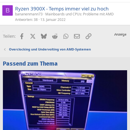
Ryzen 3900X - Temps immer viel zu hoch
B
bananenmann73
Mainboards und CPUs: Probleme mit AMD
Antworten
38
13. Januar 2022
Facebook
X (Twitter)
Bluesky
Reddit
WhatsApp
E-Mail
Link
Teilen:
Overclocking und Undervolting von AMD-Systemen
Passend zum Thema