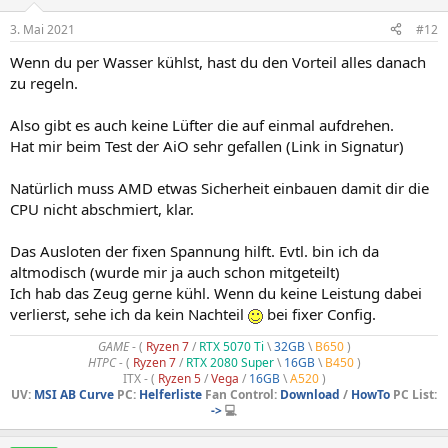
3. Mai 2021
#12
Wenn du per Wasser kühlst, hast du den Vorteil alles danach
zu regeln.
Also gibt es auch keine Lüfter die auf einmal aufdrehen.
Hat mir beim Test der AiO sehr gefallen (Link in Signatur)
Natürlich muss AMD etwas Sicherheit einbauen damit dir die
CPU nicht abschmiert, klar.
Das Ausloten der fixen Spannung hilft. Evtl. bin ich da
altmodisch (wurde mir ja auch schon mitgeteilt)
Ich hab das Zeug gerne kühl. Wenn du keine Leistung dabei
verlierst, sehe ich da kein Nachteil
bei fixer Config.
GAME
- (
Ryzen 7
/
RTX 5070 Ti
\
32GB
\
B650
)
HTPC -
(
Ryzen 7
/
RTX 2080 Super
\
16GB
\
B450
)
ITX - (
Ryzen 5
/
Vega
/
16GB
\
A520
)
UV:
MSI AB Curve
PC:
Helferliste
Fan Control:
Download
/
HowTo
PC List:
->
💻