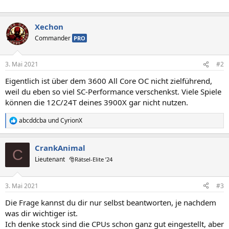
Xechon
Commander
PRO
3. Mai 2021
#2
Eigentlich ist über dem 3600 All Core OC nicht zielführend,
weil du eben so viel SC-Performance verschenkst. Viele Spiele
können die 12C/24T deines 3900X gar nicht nutzen.
abcddcba
und
CyrionX
R
e
a
CrankAnimal
k
C
t
Lieutenant
🎅Rätsel-Elite ’24
i
o
n
3. Mai 2021
#3
e
n
Die Frage kannst du dir nur selbst beantworten, je nachdem
:
was dir wichtiger ist.
Ich denke stock sind die CPUs schon ganz gut eingestellt, aber