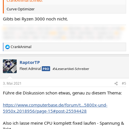
CrankAnimal schrieb:
Curve Optimizer
Gibts bei Ryzen 3000 noch nicht.
#1
5700X3D B550
|
5070Ti
|
64GB 3600/16
|
NATX²
#2
3900X B450
|
4060
|
32GB 3600/16
|
BT-06B
#3
3600 C6H
|
x
|
16GB 3600/16
|
PC-D60
#4/M
7840HS
|
780M
|
32GB 6400/21
|
IdeaPad 5 Pro
#5
2x
X5680 SR-2
|
R9 295X2
|
48GB 1720/10
|
Cast 808
#6
2x X5675 Z8NA
|
RX 560
|
48GB 1333/9R
|
G3
CrankAnimal
R
e
a
RaptorTP
k
t
Fleet Admiral
PRO
✍️Leserartikel-Schreiber
i
o
n
3. Mai 2021
#5
e
n
Führe die Diskussion schon etwas, genau zu diesem Thema:
:
https://www.computerbase.de/forum/t...5800x-und-
5950x.2018956/page-15#post-25594428
Also ich lasse meine CPU komplett fixed laufen - Spannung &