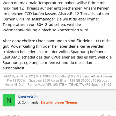
Wenn du maximale Temperaturen haben willst: Prime mit
maximal 12 Threads auf der entsprechenden Anzahl Kernen
im gleichen CCD laufen lassen. Also z.B. 12 Threads auf den
Kernen 0-11 im Taskmanager. Da wirst du aber immer
Temperaturen von 80+ Grad sehen, weil die
Wärmeentwicklung einfach so konzentriert wird.
Aber ganz ehrlich: Fixe Spannungen sind für deine CPU nicht
gut. Power Gating hin oder her, aber deine Kerne werden
trotzdem bei jeder Last mit der vollen Spannung befeuert.
Laut AMD schadet das den CPUs eher als das es hilft, weil die
Spannungsregelung sehr fein ist und du diese damit
ausschaltest.
AMD Ryzen 9 5950X | RTX 4090 - 2.600Mhz @ 0,95V | BeQuiet! Dark Power
Pro 13 850W | Gigabyte B550 Aorus Elite | 128 GB 3600CL 16 (Crucial;
Micron B-Die) | Patriot Viper VPN100 2TB + 4TB ADATA XPG Spectrix S40G​
NasterX21
N
Lt. Commander
Ersteller dieses Themas
3. Mai 2021
#19