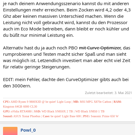
je nach deinem Anwendungsszenario kannst du mit anderen
Einstellungen mehr erreichen. Beim Zocken wird 4,2 oder 4,3
Ghz aber keinen massiven Unterschied machen. Wenn die
Leistung nicht voll gebraucht wird, kannst du den Prozessor
auch im Eco Mode betreiben, dann bleibt er noch kühler und
du büßt nur minimal Leistung ein.
Alternativ hast du ja auch noch PBO
mit Curve Optimizer
, das
rumprobieren und Testen macht sicher Spaß und man sieht
was möglich ist. Letzendlich investiert man aber echt viel Zeit
für relativ geringe Steigerungen.
EDIT: mein Fehler, dachte den CurveOptimizer gibts auch bei
den 3000ern.
Zuletzt bearbeitet:
3. Mai 2021
CPU:
AMD Ryzen 9 9800X3D @ be quiet! Light Loop |
MB:
MSI MPG X870e Carbon |
RAM:
Kingston 64GB 6000 CL30
GPU:
nVidia RTX4080 |
SSD:
WD Black SN850X 2 TB | WD Black SN850 1 TB
Sound:
ASUS Xonar Phoebus |
Case:
be quiet! Light Base 600 |
PSU:
Seasonic Prime 650 W
Powl_0