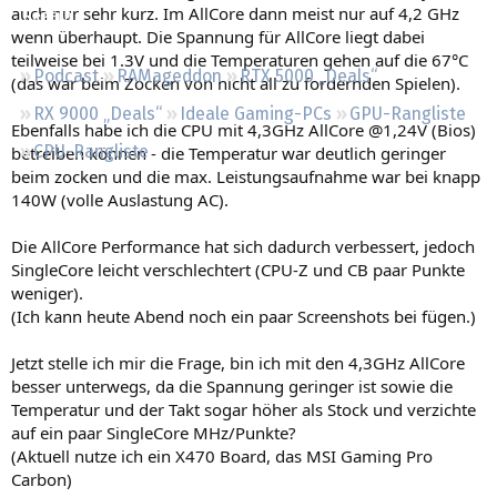
auch nur sehr kurz. Im AllCore dann meist nur auf 4,2 GHz
Regeln
wenn überhaupt. Die Spannung für AllCore liegt dabei
teilweise bei 1.3V und die Temperaturen gehen auf die 67°C
Podcast
RAMageddon
RTX 5000 „Deals“
(das war beim Zocken von nicht all zu fordernden Spielen).
RX 9000 „Deals“
Ideale Gaming-PCs
GPU-Rangliste
Ebenfalls habe ich die CPU mit 4,3GHz AllCore @1,24V (Bios)
CPU-Rangliste
betreiben können - die Temperatur war deutlich geringer
beim zocken und die max. Leistungsaufnahme war bei knapp
140W (volle Auslastung AC).
Die AllCore Performance hat sich dadurch verbessert, jedoch
SingleCore leicht verschlechtert (CPU-Z und CB paar Punkte
weniger).
(Ich kann heute Abend noch ein paar Screenshots bei fügen.)
Jetzt stelle ich mir die Frage, bin ich mit den 4,3GHz AllCore
besser unterwegs, da die Spannung geringer ist sowie die
Temperatur und der Takt sogar höher als Stock und verzichte
auf ein paar SingleCore MHz/Punkte?
(Aktuell nutze ich ein X470 Board, das MSI Gaming Pro
Carbon)