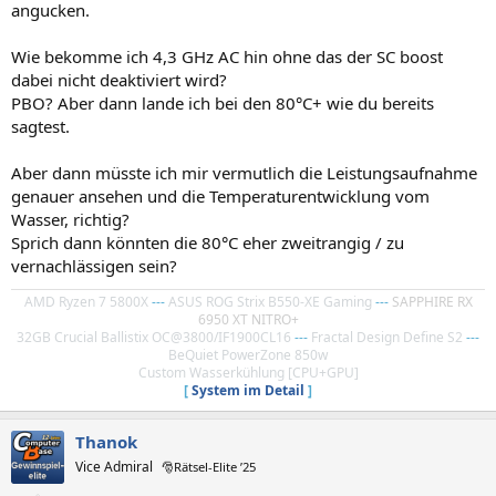
angucken.
Wie bekomme ich 4,3 GHz AC hin ohne das der SC boost
dabei nicht deaktiviert wird?
PBO? Aber dann lande ich bei den 80°C+ wie du bereits
sagtest.
Aber dann müsste ich mir vermutlich die Leistungsaufnahme
genauer ansehen und die Temperaturentwicklung vom
Wasser, richtig?
Sprich dann könnten die 80°C eher zweitrangig / zu
vernachlässigen sein?
AMD Ryzen 7 5800X
---
ASUS ROG Strix B550-XE Gaming
---
SAPPHIRE RX
6950 XT NITRO+
32GB Crucial Ballistix OC@3800/IF1900CL16
---
Fractal Design Define S2
---
BeQuiet PowerZone 850w
Custom Wasserkühlung [CPU+GPU]
[
System im Detail
]
Thanok
Vice Admiral
🎅Rätsel-Elite ’25