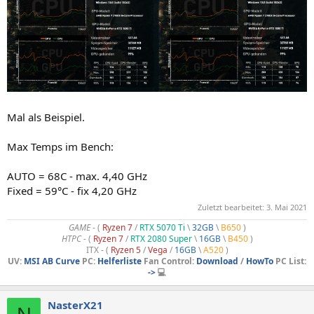
Mal als Beispiel.
Max Temps im Bench:
AUTO = 68C - max. 4,40 GHz
Fixed = 59°C - fix 4,20 GHz
Zuletzt bearbeitet:
3. Mai 2021
GAME
- (
Ryzen 7
/
RTX 5070 Ti
\
32GB
\
B650
)
HTPC -
(
Ryzen 7
/
RTX 2080 Super
\
16GB
\
B450
)
ITX - (
Ryzen 5
/
Vega
/
16GB
\
A520
)
UV:
MSI AB Curve
PC:
Helferliste
Fan Control:
Download
/
HowTo
PC List:
->
💻
NasterX21