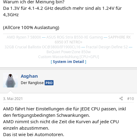
Warum ich der Meinung bin?
Da 1.3V für 4.1-4.2 GHz deutlich mehr sind als 1.24V für
4,3GHz
(AllCore 100% Auslastung)
AMD Ryzen 7 5800X
---
ASUS ROG Strix B550-XE Gaming
---
SAPPHIRE RX
6950 XT NITRO+
32GB Crucial Ballistix OC@3800/IF1900CL16
---
Fractal Design Define S2
---
BeQuiet PowerZone 850w
Custom Wasserkühlung [CPU+GPU]
[
System im Detail
]
Asghan
Der Ranglose
PRO
3. Mai 2021
#10
AMD fährt hier Einstellungen die für JEDE CPU passen, inkl
den fertigungsbedingten Schwankungen.
AMD nimmt sich nicht die Zeit die Kurven auf jede CPU
einzeln abzustimmen.
Das ist wie bei Automotoren.