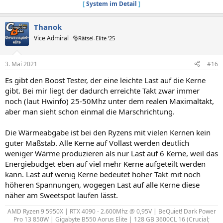
[
System im Detail
]
Thanok
Vice Admiral
🎅Rätsel-Elite ’25
3. Mai 2021
#16
Es gibt den Boost Tester, der eine leichte Last auf die Kerne
gibt. Bei mir liegt der dadurch erreichte Takt zwar immer
noch (laut Hwinfo) 25-50Mhz unter dem realen Maximaltakt,
aber man sieht schon einmal die Marschrichtung.
Die Wärmeabgabe ist bei den Ryzens mit vielen Kernen kein
guter Maßstab. Alle Kerne auf Vollast werden deutlich
weniger Wärme produzieren als nur Last auf 6 Kerne, weil das
Energiebudget eben auf viel mehr Kerne aufgeteilt werden
kann. Last auf wenig Kerne bedeutet hoher Takt mit noch
höheren Spannungen, wogegen Last auf alle Kerne diese
näher am Sweetspot laufen lässt.
AMD Ryzen 9 5950X | RTX 4090 - 2.600Mhz @ 0,95V | BeQuiet! Dark Power
Pro 13 850W | Gigabyte B550 Aorus Elite | 128 GB 3600CL 16 (Crucial;