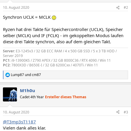
10. August 2020
#2
Synchron UCLK = MCLK
Ryzen hat drei Takte für Speichercontroller (UCLK), Speicher
selber (MCLK) und IF (FCLK) - im gekoppelten Modus laufen
diese drei Takte synchron, also auf dem gleichen Takt.
Server
: E3-1245v3 / 32 GB ECC RAM / 4 x 500 GB SSD / 5 x 3 TB HDD /
Server 2019
PC1
: i9-13900KS / Z790 APEX / 32 GB 8000C36 / RTX 4090 / Win 11
PC2:
7800X3D / B650E-I / 32 GB 6200Cxx / 4070Ti / Win 11
Lump87
und
cm87
R
e
a
M1h0u
k
t
Cadet 4th Year
Ersteller dieses Themas
i
o
n
10. August 2020
#3
e
n
@T3mp3sT1187
:
Vielen dank alles klar.