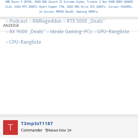
AMD Ryzen 9 3970X, ASUS ROG Zenith II Extreme Alpha, Trident Z Neo 64GB DDR4-3800OC
Regeln
CL16, EVGA RTX 2080Ti Hydro Copper FTW, ASUS ROG Strix GTX 1080Ti, Corsair AX1600i,
2x Corsair MP600 Raid0, Samsung 980Pro.
Podcast
RAMageddon
RTX 5000 „Deals“
RX 9000 „Deals“
Ideale Gaming-PCs
GPU-Rangliste
CPU-Rangliste
T3mp3sT1187
T
Commander
🎅Rätsel-Elite ’24