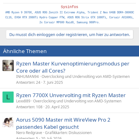
Sysinfos
AMD Ryzen 9 3970X, ASUS ROG Zenith II Extreme Alpha, Trident Z Neo 64GB DDR4-3800OC
CL16, EVGA RTX 2080Ti Hydro Copper FTW, ASUS ROG Strix GTX 1080Ti, Corsair AX1600i,
2x Corsair MP600 Raid0, Samsung 980Pro.
Du musst dich einloggen oder registrieren, um hier zu antworten.
Ähnliche Themen
Ryzen Master Kurvenoptimierungsmodus per
Core oder all Cores?
INHUMAN94
Overclocking und Undervolting von AMD-Systemen
Antworten
24
7. Juni 2025
Ryzen 7700X Unvervolting mit Ryzen Master
L
Lexx889
Overclocking und Undervolting von AMD-Systemen
Antworten
108
20. April 2025
Aorus 5090 Master mit WireView Pro 2
passendes Kabel gesucht
Nero Redgrave
Grafikkarten: Diskussionen
Antworten
5
20. Juli 2026