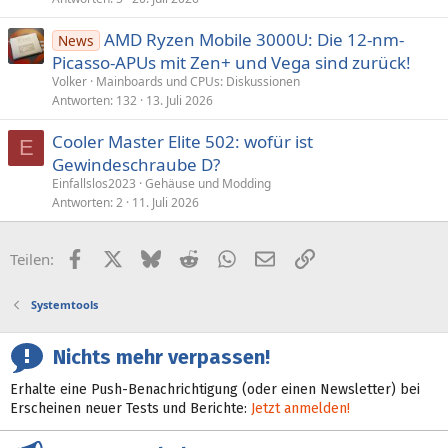
AMD Ryzen Mobile 3000U: Die 12-nm-
News
Picasso-APUs mit Zen+ und Vega sind zurück!
Volker
Mainboards und CPUs: Diskussionen
Antworten
132
13. Juli 2026
Cooler Master Elite 502: wofür ist
E
Gewindeschraube D?
Einfallslos2023
Gehäuse und Modding
Antworten
2
11. Juli 2026
Facebook
X (Twitter)
Bluesky
Reddit
WhatsApp
E-Mail
Link
Teilen:
Systemtools
Nichts mehr verpassen!
Erhalte eine Push-Benachrichtigung (oder einen Newsletter) bei
Erscheinen neuer Tests und Berichte:
Jetzt anmelden!