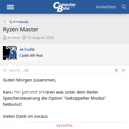
Hauptmenü
Anmelden
Systemtools
Ticker
Ryzen Master
Tests
E
E
M1h0u
10. August 2020
r
r
Downloads
s
s
M1h0u
t
t
Cadet 4th Year
e
e
Preisvergleich
l
l
l
l
10. August 2020
#1
Forum
e
t
r
a
Guten Morgen zusammen,
Aktuelles
m
Kann mir jemand erklären was unter dem Reiter
Empfohlene Inhalte
Speichersteuerung die Option "Gekoppelter Modus"
Neue Beiträge
bedeutet?
Neueste Aktivitäten
Vielen Dank im voraus.
Leserartikel
Sysinfos