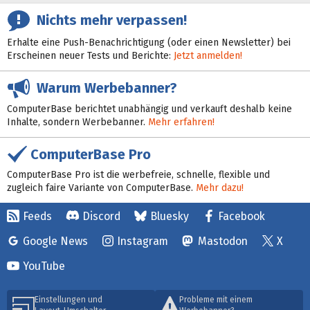
Nichts mehr verpassen!
Erhalte eine Push-Benachrichtigung (oder einen Newsletter) bei
Erscheinen neuer Tests und Berichte:
Jetzt anmelden!
Warum Werbebanner?
ComputerBase berichtet unabhängig und verkauft deshalb keine
Inhalte, sondern Werbebanner.
Mehr erfahren!
ComputerBase Pro
ComputerBase Pro ist die werbefreie, schnelle, flexible und
zugleich faire Variante von ComputerBase.
Mehr dazu!
Feeds
Discord
Bluesky
Facebook
Google News
Instagram
Mastodon
X
YouTube
Einstellungen und
Probleme mit einem