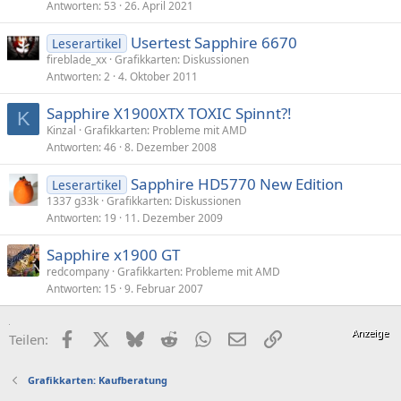
Antworten
53
26. April 2021
Usertest Sapphire 6670
Leserartikel
fireblade_xx
Grafikkarten: Diskussionen
Antworten
2
4. Oktober 2011
Sapphire X1900XTX TOXIC Spinnt?!
K
Kinzal
Grafikkarten: Probleme mit AMD
Antworten
46
8. Dezember 2008
Sapphire HD5770 New Edition
Leserartikel
1337 g33k
Grafikkarten: Diskussionen
Antworten
19
11. Dezember 2009
Sapphire x1900 GT
redcompany
Grafikkarten: Probleme mit AMD
Antworten
15
9. Februar 2007
Facebook
X (Twitter)
Bluesky
Reddit
WhatsApp
E-Mail
Link
Teilen:
Grafikkarten: Kaufberatung