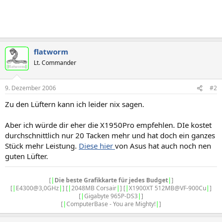
flatworm
Lt. Commander
9. Dezember 2006
#2
Zu den Lüftern kann ich leider nix sagen.
Aber ich würde dir eher die X1950Pro empfehlen. DIe kostet
durchschnittlich nur 20 Tacken mehr und hat doch ein ganzes
Stück mehr Leistung.
Diese hier
von Asus hat auch noch nen
guten Lüfter.
[
|
Die beste Grafikkarte für jedes Budget
|
]
[
|
E4300@3,0GHz
|
] [
|
2048MB Corsair
|
] [
|
X1900XT 512MB@VF-900Cu
|
]
[
|
Gigabyte 965P-DS3
|
]
[
|
ComputerBase - You are Mighty!
|
]