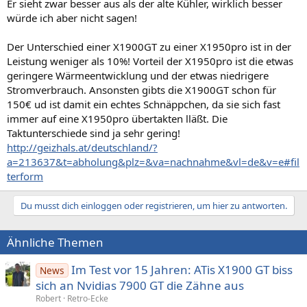
Er sieht zwar besser aus als der alte Kühler, wirklich besser
würde ich aber nicht sagen!
Der Unterschied einer X1900GT zu einer X1950pro ist in der
Leistung weniger als 10%! Vorteil der X1950pro ist die etwas
geringere Wärmeentwicklung und der etwas niedrigere
Stromverbrauch. Ansonsten gibts die X1900GT schon für
150€ ud ist damit ein echtes Schnäppchen, da sie sich fast
immer auf eine X1950pro übertakten lläßt. Die
Taktunterschiede sind ja sehr gering!
http://geizhals.at/deutschland/?
a=213637&t=abholung&plz=&va=nachnahme&vl=de&v=e#fil
terform
Du musst dich einloggen oder registrieren, um hier zu antworten.
Ähnliche Themen
Im Test vor 15 Jahren: ATis X1900 GT biss
News
sich an Nvidias 7900 GT die Zähne aus
Robert
Retro-Ecke