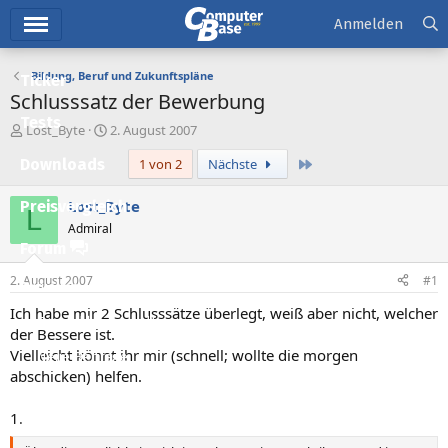
Hauptmenü
Anmelden
Bildung, Beruf und Zukunftspläne
Ticker
Schlusssatz der Bewerbung
Tests
E
E
Lost_Byte
2. August 2007
r
r
Letzte
Downloads
1 von 2
Nächste
s
s
t
t
e
e
Lost_Byte
Preisvergleich
L
l
l
Admiral
l
l
Forum
e
t
r
a
2. August 2007
#1
Aktuelles
m
Ich habe mir 2 Schlusssätze überlegt, weiß aber nicht, welcher
Empfohlene Inhalte
der Bessere ist.
Vielleicht könnt ihr mir (schnell; wollte die morgen
Neue Beiträge
abschicken) helfen.
Neueste Aktivitäten
1.
Leserartikel