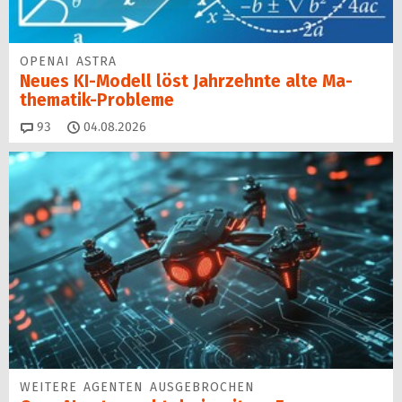
OPENAI ASTRA
Neues KI-Modell löst Jahr­zehn­te alte Ma­
thematik-Pro­ble­me
Kommentare
93
04.08.2026
WEITERE AGENTEN AUSGEBROCHEN