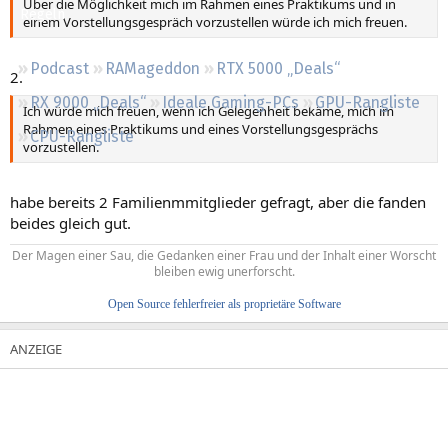
Über die Möglichkeit mich im Rahmen eines Praktikums und in
Regeln
einem Vorstellungsgespräch vorzustellen würde ich mich freuen.
Podcast
RAMageddon
RTX 5000 „Deals“
2.
RX 9000 „Deals“
Ideale Gaming-PCs
GPU-Rangliste
Ich würde mich freuen, wenn ich Gelegenheit bekäme, mich im
Rahmen eines Praktikums und eines Vorstellungsgesprächs
CPU-Rangliste
vorzustellen.
habe bereits 2 Familienmmitglieder gefragt, aber die fanden
beides gleich gut.
Der Magen einer Sau, die Gedanken einer Frau und der Inhalt einer Worscht
bleiben ewig unerforscht.
Open Source fehlerfreier als proprietäre Software