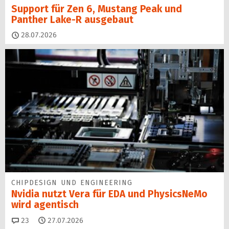
Support für Zen 6, Mustang Peak und
Panther Lake-R ausgebaut
28.07.2026
CHIPDESIGN UND ENGINEERING
Nvidia nutzt Vera für EDA und PhysicsNeMo
wird agentisch
Kommentare
23
27.07.2026