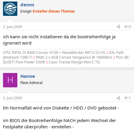
denns
Ensign
Ersteller dieses Themas
2. Juni 2009
#10
ich kann sie nicht installieren da die bootreihenfolge ja
ignoriert wird
CPU: INTEL I5 8400 Corsair H100 + Noiseblocker MF12-S3 HS
::
Gfx: Palit
Jetstream 1080 Ti
::
RAM: 2 x 4GB Corsair Vengeance @ 1866MHz
::
PSU: BE-
QUIET! Pure Power 550W
::
Case: Fractal Design Mini C TG
Hanne
H
Fleet Admiral
2. Juni 2009
#11
Im Normalfall wird von Diskette / HDD / DVD gebootet -
im BIOS die Bootreihenfolge NACH jedem Wechsel der
Festplatte überprüfen - einstellen -