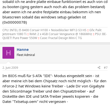
sobald ich ne andre platte einbaue funktioniert es auch von cd
zu booten (ging gestern auch noch als das problem bestand)
aber wenn ich ne andre festplatte einbau bekomm ich nen
bluescreen sobald das windows setup geladen ist
(0x0000007B)
CPU: INTEL I5 8400 Corsair H100 + Noiseblocker MF12-S3 HS
::
Gfx: Palit
Jetstream 1080 Ti
::
RAM: 2 x 4GB Corsair Vengeance @ 1866MHz
::
PSU: BE-
QUIET! Pure Power 550W
::
Case: Fractal Design Mini C TG
Hanne
H
Fleet Admiral
2. Juni 2009
#7
Im BIOS muß für S-ATA "IDE"- Modus eingestellt sein - ist
aber meine ich bei dem Chipsatz noch nicht möglich - für den
nForce-2 hat Windows keine Treiber - Lade Dir von Gigabyte
den SiliconImage Treiber und den Chipsatztreiber - auf
Diskettte den IDE und SATA-Treiber jeweils kopieren - die
Datei "Txtsetup.oem" nicht vergessen -