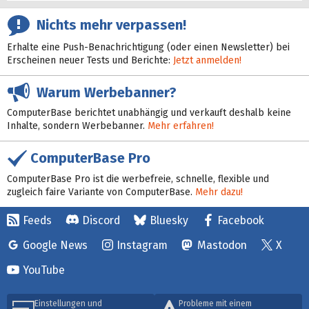
Nichts mehr verpassen!
Erhalte eine Push-Benachrichtigung (oder einen Newsletter) bei
Erscheinen neuer Tests und Berichte:
Jetzt anmelden!
Warum Werbebanner?
ComputerBase berichtet unabhängig und verkauft deshalb keine
Inhalte, sondern Werbebanner.
Mehr erfahren!
ComputerBase Pro
ComputerBase Pro ist die werbefreie, schnelle, flexible und
zugleich faire Variante von ComputerBase.
Mehr dazu!
Feeds
Discord
Bluesky
Facebook
Google News
Instagram
Mastodon
X
YouTube
Einstellungen und
Probleme mit einem