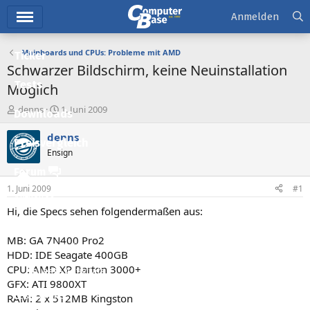
Hauptmenü
Anmelden
Mainboards und CPUs: Probleme mit AMD
Ticker
Schwarzer Bildschirm, keine Neuinstallation
Tests
Möglich
E
E
denns
1. Juni 2009
Downloads
r
r
s
s
denns
Preisvergleich
t
t
Ensign
e
e
l
l
Forum
l
l
1. Juni 2009
#1
e
t
Aktuelles
r
a
Hi, die Specs sehen folgendermaßen aus:
m
Empfohlene Inhalte
MB: GA 7N400 Pro2
Neue Beiträge
HDD: IDE Seagate 400GB
CPU: AMD XP Barton 3000+
Neueste Aktivitäten
GFX: ATI 9800XT
Leserartikel
RAM: 2 x 512MB Kingston