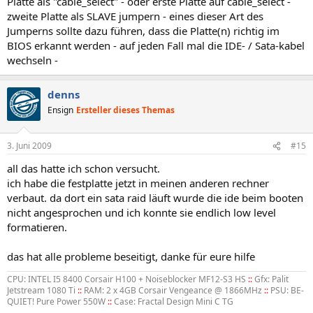
Platte als "cable_select" - oder erste Platte auf cable_select -
zweite Platte als SLAVE jumpern - eines dieser Art des
Jumperns sollte dazu führen, dass die Platte(n) richtig im
BIOS erkannt werden - auf jeden Fall mal die IDE- / Sata-kabel
wechseln -
denns
Ensign
Ersteller dieses Themas
3. Juni 2009
#15
all das hatte ich schon versucht.
ich habe die festplatte jetzt in meinen anderen rechner
verbaut. da dort ein sata raid läuft wurde die ide beim booten
nicht angesprochen und ich konnte sie endlich low level
formatieren.
das hat alle probleme beseitigt, danke für eure hilfe
CPU: INTEL I5 8400 Corsair H100 + Noiseblocker MF12-S3 HS
::
Gfx: Palit
Jetstream 1080 Ti
::
RAM: 2 x 4GB Corsair Vengeance @ 1866MHz
::
PSU: BE-
QUIET! Pure Power 550W
::
Case: Fractal Design Mini C TG