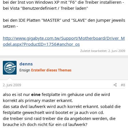
bei der Inst von Windows XP mit "F6" die Treiber installieren -
bei Vista "Benutzerdefiniert / Treiber laden"
bei den IDE Platten "MASTER" und "SLAVE" den Jumper jeweils
setzen -
http://www.gigabyte.com.tw/Support/Motherboard/Driver_M
odel.aspx?ProductID=1756#anchor_os
Zuletzt bearbeitet:
2. Juni 2009
denns
Ensign
Ersteller dieses Themas
2. Juni 2009
#8
also es ist nur
eine
festplatte im gehäuse und die wird
korrekt als primary master erkannt.
das sata dvd laufwerk wird auch korrekt erkannt. sobald die
festplatte gewechselt wird bootet er ja auch von cd.
die treiber sind raid treiber die da angeboten werden, die
brauche ich doch nicht für ein cd laufwerk?