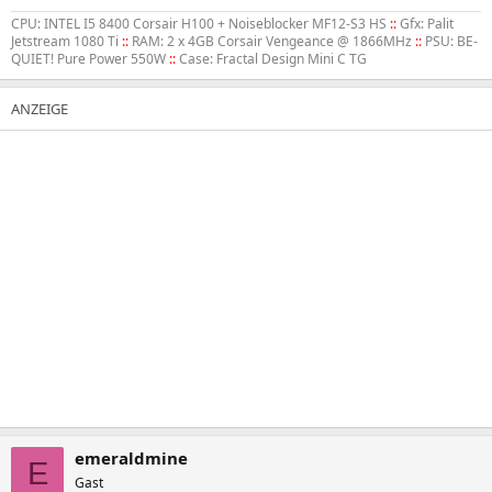
CPU: INTEL I5 8400 Corsair H100 + Noiseblocker MF12-S3 HS
::
Gfx: Palit
Jetstream 1080 Ti
::
RAM: 2 x 4GB Corsair Vengeance @ 1866MHz
::
PSU: BE-
QUIET! Pure Power 550W
::
Case: Fractal Design Mini C TG
emeraldmine
E
Gast