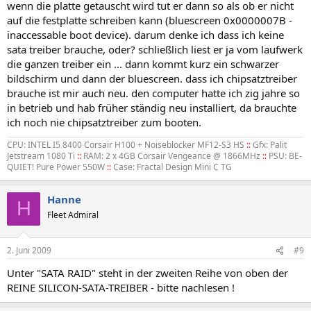
wenn die platte getauscht wird tut er dann so als ob er nicht
auf die festplatte schreiben kann (bluescreen 0x0000007B -
inaccessable boot device). darum denke ich dass ich keine
sata treiber brauche, oder? schließlich liest er ja vom laufwerk
die ganzen treiber ein ... dann kommt kurz ein schwarzer
bildschirm und dann der bluescreen. dass ich chipsatztreiber
brauche ist mir auch neu. den computer hatte ich zig jahre so
in betrieb und hab früher ständig neu installiert, da brauchte
ich noch nie chipsatztreiber zum booten.
CPU: INTEL I5 8400 Corsair H100 + Noiseblocker MF12-S3 HS
::
Gfx: Palit
Jetstream 1080 Ti
::
RAM: 2 x 4GB Corsair Vengeance @ 1866MHz
::
PSU: BE-
QUIET! Pure Power 550W
::
Case: Fractal Design Mini C TG
Hanne
H
Fleet Admiral
2. Juni 2009
#9
Unter "SATA RAID" steht in der zweiten Reihe von oben der
REINE SILICON-SATA-TREIBER - bitte nachlesen !