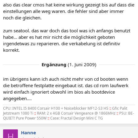
also das clear cmos hat keine wirkung gezeigt bis auf dass die
einstellungen alle weg waren. die fehler sind aber immer
noch die gleichen.
zum seatool. das war doch das tool was ich anfangs benutzt
habe... aber es hat mir nicht die möglichkeit geboten
irgendetwas zu reparieren. die verkabelung ist definitiv
korrekt.
Ergänzung
(
1. Juni 2009
)
im übrigens kann ich auch nicht mehr von cd booten wenn
die betroffene festplatte eingebaut ist. das cd rom laufwerk
wird einfach ignoriert obwohl im bios als bootdevice
angegeben....
CPU: INTEL I5 8400 Corsair H100 + Noiseblocker MF12-S3 HS
::
Gfx: Palit
Jetstream 1080 Ti
::
RAM: 2 x 4GB Corsair Vengeance @ 1866MHz
::
PSU: BE-
QUIET! Pure Power 550W
::
Case: Fractal Design Mini C TG
Hanne
H