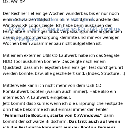
OS: Win XP
Regeln
Der Rechner lief einige Wochen wunderbar, bis er nur noch
einen Schwarzen Bildschirm beim Hochfahren, anstelle des
Podcast
RAMageddon
RTX 5000 „Deals“
Windows XP Logos zeigte. Ich habe beim ausbauen der
RX 9000 „Deals“
Ideale Gaming-PCs
GPU-Rangliste
Festplatte ein winziges Stück Verpackungsmaterial gefunden
das in der Stromversorgung klemmte und mir vor wenigen
CPU-Rangliste
Wochen beim Zusammenbau nicht aufgefallen ist.
Mit einem externen USB CD Laufwerk habe ich das Seagate
HDD Tool ausführen können- Das zeigte nach einem
Quicktest, dass im Filesystem kein einziger Test durchgeführt
werden konnte, bzw. alle gescheitert sind. (Index, Structure ...)
Mittlerweile kann ich nicht mehr von dem USB CD
Romlaufwerk booten (warum auch immer). Habe also ein
internes SATA Laufwerk eingebaut.
Jetz kommt das Skurile: wenn ich die ursprüngliche Festpatte
drin habe bekomme ich auf einmal immer den Fehler
"
Fehlerhafte Boot.ini, starte von C:/Windows/
" dann
kommt der schwarze Bildschirm.
Das tritt auch auf wenn
ich die Festplatte komplett aus der Bootup Sequenz