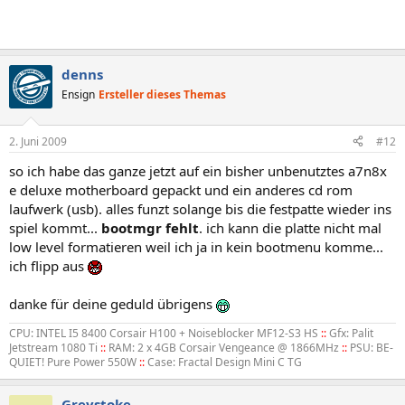
denns
Ensign
Ersteller dieses Themas
2. Juni 2009
#12
so ich habe das ganze jetzt auf ein bisher unbenutztes a7n8x
e deluxe motherboard gepackt und ein anderes cd rom
laufwerk (usb). alles funzt solange bis die festpatte wieder ins
spiel kommt...
bootmgr fehlt
. ich kann die platte nicht mal
low level formatieren weil ich ja in kein bootmenu komme...
ich flipp aus
danke für deine geduld übrigens
CPU: INTEL I5 8400 Corsair H100 + Noiseblocker MF12-S3 HS
::
Gfx: Palit
Jetstream 1080 Ti
::
RAM: 2 x 4GB Corsair Vengeance @ 1866MHz
::
PSU: BE-
QUIET! Pure Power 550W
::
Case: Fractal Design Mini C TG
Greystoke