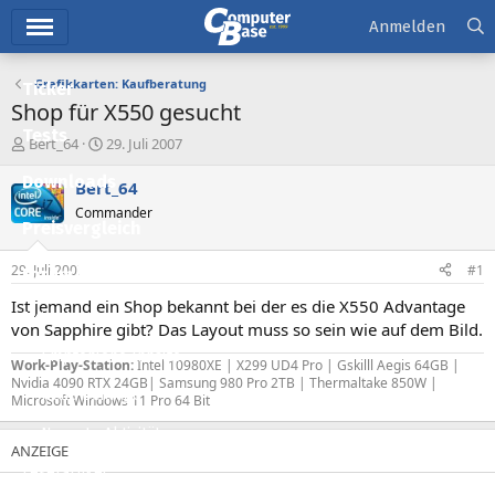
Hauptmenü
Anmelden
Grafikkarten: Kaufberatung
Ticker
Shop für X550 gesucht
Tests
E
E
Bert_64
29. Juli 2007
r
r
Downloads
s
s
Bert_64
t
t
Commander
e
e
Preisvergleich
l
l
l
l
29. Juli 2007
#1
Forum
e
t
r
a
Ist jemand ein Shop bekannt bei der es die X550 Advantage
Aktuelles
m
von Sapphire gibt? Das Layout muss so sein wie auf dem Bild.
Empfohlene Inhalte
Work-Play-Station:
Intel 10980XE | X299 UD4 Pro | Gskilll Aegis 64GB |
Nvidia 4090 RTX 24GB| Samsung 980 Pro 2TB | Thermaltake 850W |
Neue Beiträge
Microsoft Windows 11 Pro 64 Bit
Neueste Aktivitäten
Leserartikel