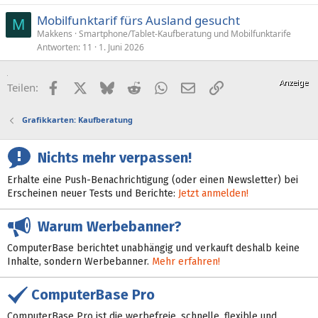
Mobilfunktarif fürs Ausland gesucht
M
Makkens
Smartphone/Tablet-Kaufberatung und Mobilfunktarife
Antworten
11
1. Juni 2026
Facebook
X (Twitter)
Bluesky
Reddit
WhatsApp
E-Mail
Link
Teilen:
Grafikkarten: Kaufberatung
Nichts mehr verpassen!
Erhalte eine Push-Benachrichtigung (oder einen Newsletter) bei
Erscheinen neuer Tests und Berichte:
Jetzt anmelden!
Warum Werbebanner?
ComputerBase berichtet unabhängig und verkauft deshalb keine
Inhalte, sondern Werbebanner.
Mehr erfahren!
ComputerBase Pro
ComputerBase Pro ist die werbefreie, schnelle, flexible und