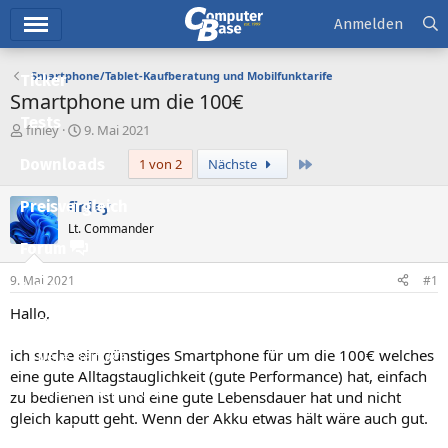
Hauptmenü
Anmelden
Smartphone/Tablet-Kaufberatung und Mobilfunktarife
Ticker
Smartphone um die 100€
Tests
E
E
finley
9. Mai 2021
r
r
Letzte
Downloads
1 von 2
Nächste
s
s
t
t
e
e
finley
Preisvergleich
l
l
Lt. Commander
l
l
Forum
e
t
r
a
9. Mai 2021
#1
Aktuelles
m
Hallo,
Empfohlene Inhalte
ich suche ein günstiges Smartphone für um die 100€ welches
Neue Beiträge
eine gute Alltagstauglichkeit (gute Performance) hat, einfach
Neueste Aktivitäten
zu bedienen ist und eine gute Lebensdauer hat und nicht
gleich kaputt geht. Wenn der Akku etwas hält wäre auch gut.
Leserartikel