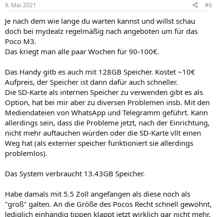
n
9. Mai 2021
#6
e
n
Je nach dem wie lange du warten kannst und willst schau
:
doch bei mydealz regelmäßig nach angeboten um für das
Poco M3.
Das kriegt man alle paar Wochen für 90-100€.
Das Handy gitb es auch mit 128GB Speicher. Kostet ~10€
Aufpreis, der Speicher ist dann dafür auch schneller.
Die SD-Karte als internen Speicher zu verwenden gibt es als
Option, hat bei mir aber zu diversen Problemen insb. Mit den
Mediendateien von WhatsApp und Telegramm geführt. Kann
allerdings sein, dass die Probleme jetzt, nach der Einrichtung,
nicht mehr auftauchen würden oder die SD-Karte vllt einen
Weg hat (als externer speicher funktioniert sie allerdings
problemlos).
Das System verbraucht 13.43GB Speicher.
Habe damals mit 5.5 Zoll angefangen als diese noch als
"groß" galten. An die Größe des Pocos Recht schnell gewöhnt,
lediglich einhändig tippen klappt jetzt wirklich gar nicht mehr.