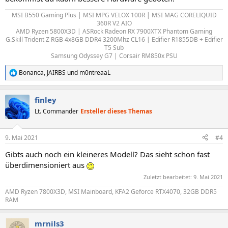
MSI B550 Gaming Plus | MSI MPG VELOX 100R | MSI MAG CORELIQUID
360R V2 AIO
AMD Ryzen 5800X3D | ASRock Radeon RX 7900XTX Phantom Gaming
G.Skill Trident Z RGB 4x8GB DDR4 3200Mhz CL16 | Edifier R1855DB + Edifier
T5 Sub
Samsung Odyssey G7 | Corsair RM850x PSU​
Bonanca
,
JAIRBS
und
m0ntreaaL
R
e
a
finley
k
t
Lt. Commander
Ersteller dieses Themas
i
o
n
9. Mai 2021
#4
e
n
Gibts auch noch ein kleineres Modell? Das sieht schon fast
:
überdimensioniert aus
Zuletzt bearbeitet:
9. Mai 2021
AMD Ryzen 7800X3D, MSI Mainboard, KFA2 Geforce RTX4070, 32GB DDR5
RAM
mrnils3