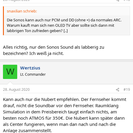
e
n
snaxilian schrieb:
:
Die Sonos kann auch nur PCM und DD (ohne +) da normales ARC.
Warum kauft man sich nen OLED TV aber sollte sich dann mit
labbrigen Ton zufrieden geben? [..]
Alles richtig, nur den Sonos Sound als labberig zu
bezeichnen? Ich weiß ja nicht.
Wertzius
W
Lt. Commander
28. August 2020
#19
Kann auch nur die Nubert empfehlen. Der Fernseher kommt
drauf, nicht die Soundbar vor den Fernseher. Raumklang
Simulation in dem Preisbereich taugt einfach nichts, am
besten noch ATMOS für 350€. Die Nubert kann später dann
als Center fungieren, wenn man dan nach und nach die
Anlage zusammenstellt.