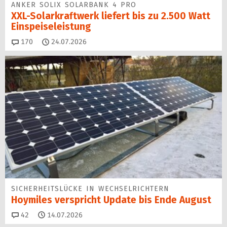
ANKER SOLIX SOLARBANK 4 PRO
XXL-Solarkraftwerk liefert bis zu 2.500 Watt
Einspeise­leistung
Kommentare
170
24.07.2026
SICHERHEITS­LÜCKE IN WECHSEL­RICHTERN
Hoymiles verspricht Update bis Ende August
Kommentare
42
14.07.2026