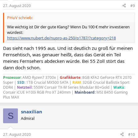
27. August 2020
#9
PHuV schrieb:
Wie wichtig ist Dir der gute Klang? Wenn Du 100 € mehr investieren
würdest:
https://www.nubert.de/nupro-as-250/p1787/?category=218
Das sieht nach 1995 aus. Und ist deutlich zu groß für meinen
Fernsehtisch, was genauer heißt, dass das Gerät ein Teil
meines Fernsehers abdecken würde. Bei 55 Zoll stört das
dann doch schon.
Prozessor:
AMD Ryzen7 3700x |
Grafikkarte:
8GB KFA2 GeForce RTX 2070
Super |
SSD:
1TB Crucial MX500 SATA |
RAM:
32GB Crucial Ballistix Sport
DDR4 |
Netzteil:
550W Corsair TX-M Series Modular 80+Gold |
WaKü:
Corsair iCUE H100i RGB Pro XT 240mm |
Mainboard:
MSI B450 Gaming
Plus MAX
snaxilian
S
Admiral
27. August 2020
#10