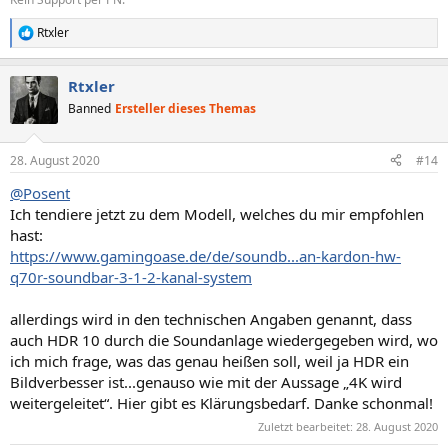
Rtxler
R
e
a
Rtxler
k
t
Banned
Ersteller dieses Themas
i
o
n
28. August 2020
#14
e
n
@Posent
:
Ich tendiere jetzt zu dem Modell, welches du mir empfohlen
hast:
https://www.gamingoase.de/de/soundb...an-kardon-hw-
q70r-soundbar-3-1-2-kanal-system
allerdings wird in den technischen Angaben genannt, dass
auch HDR 10 durch die Soundanlage wiedergegeben wird, wo
ich mich frage, was das genau heißen soll, weil ja HDR ein
Bildverbesser ist...genauso wie mit der Aussage „4K wird
weitergeleitet“. Hier gibt es Klärungsbedarf. Danke schonmal!
Zuletzt bearbeitet:
28. August 2020