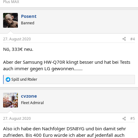
Plus MAX
Posent
Banned
27. August 2020
#4
Nö, 333€ neu.
Aber der Samsung HW-Q70R klingt besser und hat bei Tests
auch immer gegen LG gewonnen.......
SpiII
und
Rtxler
R
e
a
cvzone
k
t
Fleet Admiral
i
o
n
27. August 2020
#5
e
n
Also ich habe den Nachfolger DSN8YG und bin damit sehr
:
zufrieden. Bis 400 Euro würde ich aber auf jedenfall auch