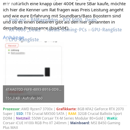
mir natürlich eine knapp über 400€ teure SBar kaufe, möchte
Regeln
ich hier die Kenner um Rat fragen was Preis Leistung angeht
und wie eure Erfahrung mit Soundbars/Bass Boostern sind
Podcast
RAMageddon
RTX 5000 „Deals“
und ob es einen besseren gibt als den hier genannten in
derselben Preisspanne (bis450€)
RX 9000 „Deals“
Ideale Gaming-PCs
GPU-Rangliste
Anhänge
CPU-Rangliste
41AA070D-F6F8-4893-B916-0D987217B04C.png
151,3 KB · Aufrufe: 360
Prozessor:
AMD Ryzen7 3700x |
Grafikkarte:
8GB KFA2 GeForce RTX 2070
Super |
SSD:
1TB Crucial MX500 SATA |
RAM:
32GB Crucial Ballistix Sport
DDR4 |
Netzteil:
550W Corsair TX-M Series Modular 80+Gold |
WaKü:
Corsair iCUE H100i RGB Pro XT 240mm |
Mainboard:
MSI B450 Gaming
Plus MAX