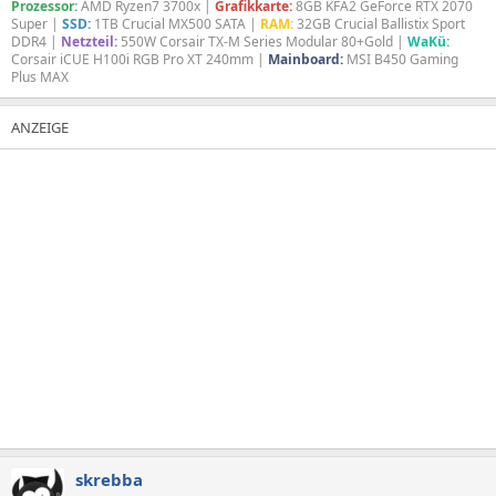
Prozessor:
AMD Ryzen7 3700x |
Grafikkarte:
8GB KFA2 GeForce RTX 2070
dabei ist der vermutlich noch einen Teil der Mitten abdecken muss
Super |
SSD:
1TB Crucial MX500 SATA |
RAM:
32GB Crucial Ballistix Sport
sofern die nicht einfach untergehen?
DDR4 |
Netzteil:
550W Corsair TX-M Series Modular 80+Gold |
WaKü:
So etwas stellt man ja auch unter den Fernseher und nicht davor
Corsair iCUE H100i RGB Pro XT 240mm |
Mainboard:
MSI B450 Gaming
Plus MAX
und dann wird da auch nix verdeckt.
skrebba