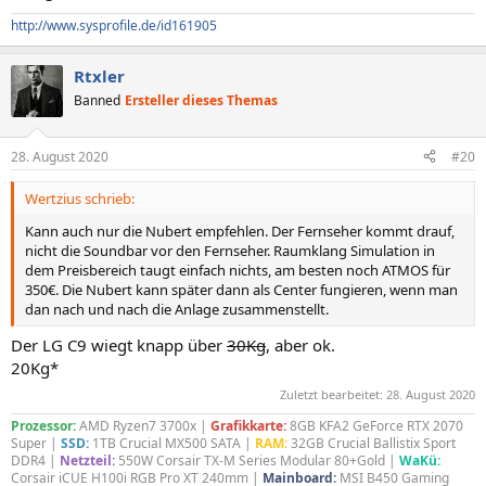
http://www.sysprofile.de/id161905
Rtxler
Banned
Ersteller dieses Themas
28. August 2020
#20
Wertzius schrieb:
Kann auch nur die Nubert empfehlen. Der Fernseher kommt drauf,
nicht die Soundbar vor den Fernseher. Raumklang Simulation in
dem Preisbereich taugt einfach nichts, am besten noch ATMOS für
350€. Die Nubert kann später dann als Center fungieren, wenn man
dan nach und nach die Anlage zusammenstellt.
Der LG C9 wiegt knapp über
30Kg
, aber ok.
20Kg*
Zuletzt bearbeitet:
28. August 2020
Prozessor:
AMD Ryzen7 3700x |
Grafikkarte:
8GB KFA2 GeForce RTX 2070
Super |
SSD:
1TB Crucial MX500 SATA |
RAM:
32GB Crucial Ballistix Sport
DDR4 |
Netzteil:
550W Corsair TX-M Series Modular 80+Gold |
WaKü:
Corsair iCUE H100i RGB Pro XT 240mm |
Mainboard:
MSI B450 Gaming