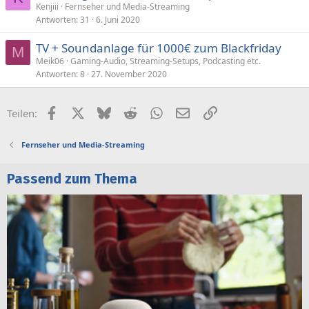
Kenjiii
Fernseher und Media-Streaming
Antworten
31
6. Juni 2020
TV + Soundanlage für 1000€ zum Blackfriday
M
Meik06
Gaming-Audio, Streaming-Setups, Podcasting etc.
Antworten
8
27. November 2020
Facebook
X (Twitter)
Bluesky
Reddit
WhatsApp
E-Mail
Link
Teilen:
Fernseher und Media-Streaming
Passend zum Thema