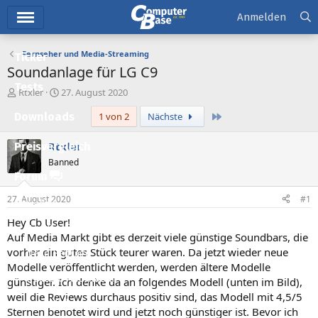
Hauptmenü
Anmelden
Fernseher und Media-Streaming
Ticker
Soundanlage für LG C9
Tests
E
E
Rtxler
27. August 2020
r
r
Letzte
Downloads
1 von 2
Nächste
s
s
t
t
e
e
Rtxler
Preisvergleich
l
l
Banned
l
l
Forum
e
t
r
a
27. August 2020
#1
Aktuelles
m
Hey Cb User!
Empfohlene Inhalte
Auf Media Markt gibt es derzeit viele günstige Soundbars, die
vorher ein gutes Stück teurer waren. Da jetzt wieder neue
Neue Beiträge
Modelle veröffentlicht werden, werden ältere Modelle
Neueste Aktivitäten
günstiger. Ich denke da an folgendes Modell (unten im Bild),
weil die Reviews durchaus positiv sind, das Modell mit 4,5/5
Leserartikel
Sternen benotet wird und jetzt noch günstiger ist. Bevor ich