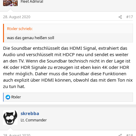
Fleet Admiral
28. August 2020
#17
Rtxler schrieb:
was das genau heißen soll
Die Soundbar entschlüsselt das HDMI Signal, extrahiert das
Audio und verschlüsselt mit HDCP neu und sendet es weiter
an den TV. Wenn die Soundbar technisch nicht in der Lage ist
4K oder HDR Signale zu erzeugen ist eben kein 4K oder HDR
mehr möglich. Daher muss die Soundbar diese Funktionen
auch explizit über HDMI können, obwohl das mit dem Ton nix
zu tun hat.
Rtxler
R
e
a
skrebba
k
t
Lt. Commander
i
o
n
28. August 2020
#18