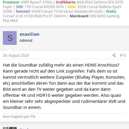
Prozessor:
AMD Ryzen7 3700x |
Grafikkarte:
8GB KFA2 GeForce RTX 2070
Super |
SSD:
1TB Crucial MX500 SATA |
RAM:
32GB Crucial Ballistix Sport
DDR4 |
Netzteil:
550W Corsair TX-M Series Modular 80+Gold |
WaKü:
Corsair iCUE H100i RGB Pro XT 240mm |
Mainboard:
MSI B450 Gaming
Plus MAX
snaxilian
S
Admiral
28. August 2020
#15
Hat die Soundbar zufällig mehr als einen HDMI Anschluss?
Kann gerade nicht auf den Link zugreifen. Falls dem so ist
kannst vermutlich weitere Zuspieler (BluRay Player, Konsolen,
etc) anschließen deren Ton dann aus der Bar kommt und das
Bild wird an den TV weiter gegeben und da kann dann
offenbar 4K und HDR10 weiter gegeben werden. Also quasi
ein kleiner sehr sehr abgespeckter und rudimentärer AVR und
Soundbar in einem.
Kein Support per PN.