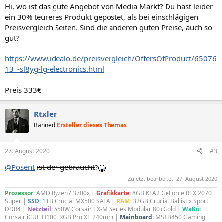
Hi, wo ist das gute Angebot von Media Markt? Du hast leider
ein 30% teureres Produkt gepostet, als bei einschlägigen
Preisvergleich Seiten. Sind die anderen guten Preise, auch so
gut?
https://www.idealo.de/preisvergleich/OffersOfProduct/65076
13_-sl8yg-lg-electronics.html
Preis 333€
Rtxler
Banned
Ersteller dieses Themas
27. August 2020
#3
@Posent
ist der gebraucht
?
Zuletzt bearbeitet:
27. August 2020
Prozessor:
AMD Ryzen7 3700x |
Grafikkarte:
8GB KFA2 GeForce RTX 2070
Super |
SSD:
1TB Crucial MX500 SATA |
RAM:
32GB Crucial Ballistix Sport
DDR4 |
Netzteil:
550W Corsair TX-M Series Modular 80+Gold |
WaKü:
Corsair iCUE H100i RGB Pro XT 240mm |
Mainboard:
MSI B450 Gaming