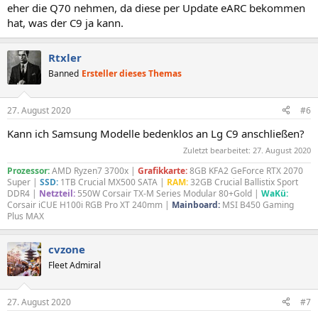
eher die Q70 nehmen, da diese per Update eARC bekommen
hat, was der C9 ja kann.
Rtxler
Banned
Ersteller dieses Themas
27. August 2020
#6
Kann ich Samsung Modelle bedenklos an Lg C9 anschließen?
Zuletzt bearbeitet:
27. August 2020
Prozessor:
AMD Ryzen7 3700x |
Grafikkarte:
8GB KFA2 GeForce RTX 2070
Super |
SSD:
1TB Crucial MX500 SATA |
RAM:
32GB Crucial Ballistix Sport
DDR4 |
Netzteil:
550W Corsair TX-M Series Modular 80+Gold |
WaKü:
Corsair iCUE H100i RGB Pro XT 240mm |
Mainboard:
MSI B450 Gaming
Plus MAX
cvzone
Fleet Admiral
27. August 2020
#7