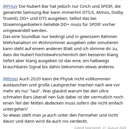
@PHuV
Die Nubert-Bar hat jedoch nur Cinch und SPDIF, die
genannte Samsung-Bar kann immerhin DTS:X, Atmos, Dolby
TrueHD, DD+ und DTS ausgeben. Selbst das bei
Streaminganbietern beliebte DD+ muss für SPDIF vorher
umgewandelt werden.
Das eine Soundbar nur bedingt und in gewissem Rahmen
Mehrkanalton im Wohnzimmer ausgeben oder simulieren
kann steht auf einem anderen Blatt und ich stimme dir zu,
dass die Nubert höchstwahrscheinlich den besseren Klang
liefert aber Klang ausgeben ist das eine, ein halbwegs
brauchbares Signal bis dahin bekommen etwas anderes.
@Rtxler
Auch 2020 kann die Physik nicht vollkommen
austauschen und große Lautsprecher machen nach wie vor
mehr als nur "laut". Was glaubst warum bei den ultra
schmalen Bars überall nen Sub dabei ist der vermutlich noch
einen Teil der Mitten abdecken muss sofern die nicht einfach
untergehen?
So etwas stellt man ja auch unter den Fernseher und nicht
davor und dann wird da auch nix verdeckt.
Zuletzt bearbeitet:
27. August 2020