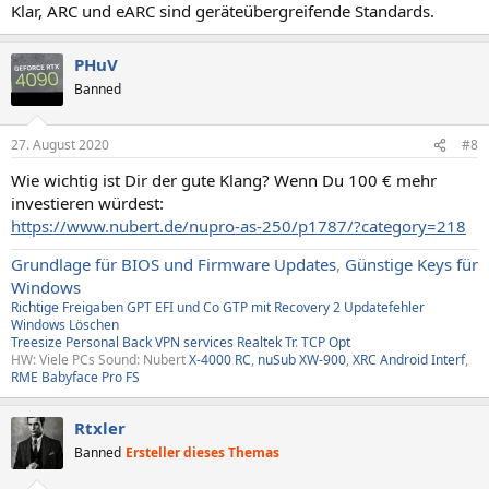
Klar, ARC und eARC sind geräteübergreifende Standards.
PHuV
Banned
27. August 2020
#8
Wie wichtig ist Dir der gute Klang? Wenn Du 100 € mehr
investieren würdest:
https://www.nubert.de/nupro-as-250/p1787/?category=218
Grundlage für BIOS und Firmware Updates
,
Günstige Keys für
Windows
Richtige Freigaben
GPT EFI und Co
GTP mit Recovery
2
Updatefehler
Windows
Löschen
Treesize
Personal Back
VPN services
Realtek Tr
.
TCP Opt
HW: Viele PCs Sound: Nubert
X-4000 RC
,
nuSub XW-900
,
XRC Android Interf
,
RME Babyface Pro FS
Rtxler
Banned
Ersteller dieses Themas