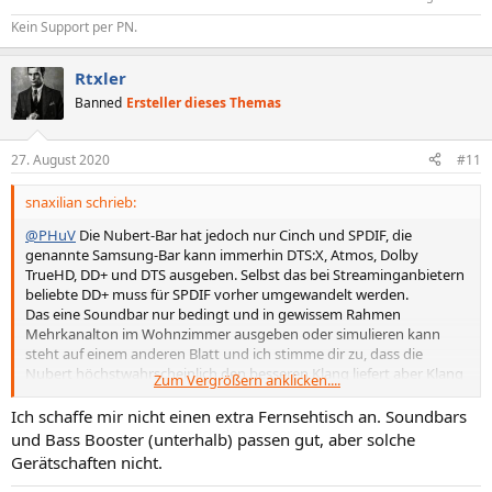
Kein Support per PN.
Rtxler
Banned
Ersteller dieses Themas
27. August 2020
#11
snaxilian schrieb:
@PHuV
Die Nubert-Bar hat jedoch nur Cinch und SPDIF, die
genannte Samsung-Bar kann immerhin DTS:X, Atmos, Dolby
TrueHD, DD+ und DTS ausgeben. Selbst das bei Streaminganbietern
beliebte DD+ muss für SPDIF vorher umgewandelt werden.
Das eine Soundbar nur bedingt und in gewissem Rahmen
Mehrkanalton im Wohnzimmer ausgeben oder simulieren kann
steht auf einem anderen Blatt und ich stimme dir zu, dass die
Nubert höchstwahrscheinlich den besseren Klang liefert aber Klang
Zum Vergrößern anklicken....
ausgeben ist das eine, ein halbwegs brauchbares Signal bis dahin
bekommen etwas anderes.
Ich schaffe mir nicht einen extra Fernsehtisch an. Soundbars
und Bass Booster (unterhalb) passen gut, aber solche
@Rtxler
Auch 2020 kann die Physik nicht vollkommen austauschen
Gerätschaften nicht.
und große Lautsprecher machen nach wie vor mehr als nur "laut".
Was glaubst warum bei den ultra schmalen Bars überall nen Sub