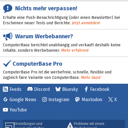
Nichts mehr verpassen!
Erhalte eine Push-Benachrichtigung (oder einen Newsletter) bei
Erscheinen neuer Tests und Berichte:
Jetzt anmelden!
Warum Werbebanner?
ComputerBase berichtet unabhängig und verkauft deshalb keine
Inhalte, sondern Werbebanner.
Mehr erfahren!
ComputerBase Pro
ComputerBase Pro ist die werbefreie, schnelle, flexible und
zugleich faire Variante von ComputerBase.
Mehr dazu!
Feeds
Discord
Bluesky
Facebook
Google News
Instagram
Mastodon
X
YouTube
Einstellungen und
Probleme mit einem