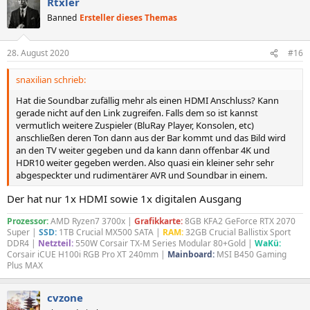
Rtxler
Banned
Ersteller dieses Themas
28. August 2020
#16
snaxilian schrieb:
Hat die Soundbar zufällig mehr als einen HDMI Anschluss? Kann
gerade nicht auf den Link zugreifen. Falls dem so ist kannst
vermutlich weitere Zuspieler (BluRay Player, Konsolen, etc)
anschließen deren Ton dann aus der Bar kommt und das Bild wird
an den TV weiter gegeben und da kann dann offenbar 4K und
HDR10 weiter gegeben werden. Also quasi ein kleiner sehr sehr
abgespeckter und rudimentärer AVR und Soundbar in einem.
Der hat nur 1x HDMI sowie 1x digitalen Ausgang
Prozessor:
AMD Ryzen7 3700x |
Grafikkarte:
8GB KFA2 GeForce RTX 2070
Super |
SSD:
1TB Crucial MX500 SATA |
RAM:
32GB Crucial Ballistix Sport
DDR4 |
Netzteil:
550W Corsair TX-M Series Modular 80+Gold |
WaKü:
Corsair iCUE H100i RGB Pro XT 240mm |
Mainboard:
MSI B450 Gaming
Plus MAX
cvzone