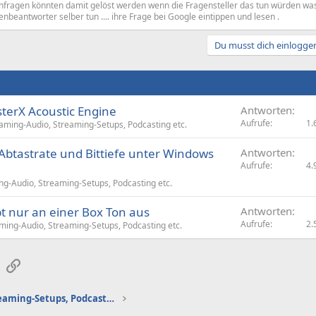
enfragen könnten damit gelöst werden wenn die Fragensteller das tun würden wa
enbeantworter selber tun .... ihre Frage bei Google eintippen und lesen .
Du musst dich einloggen
sterX Acoustic Engine
Antworten
Aufrufe
1.
aming-Audio, Streaming-Setups, Podcasting etc.
Abtastrate und Bittiefe unter Windows
Antworten
Aufrufe
4.
g-Audio, Streaming-Setups, Podcasting etc.
t nur an einer Box Ton aus
Antworten
Aufrufe
2.
ing-Audio, Streaming-Setups, Podcasting etc.
sApp
E-Mail
Link
Gaming-Audio, Streaming-Setups, Podcasting etc.