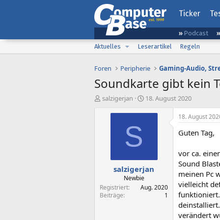
Ticker
Te
Podcast
Aktuelles
Leserartikel
Regeln
Foren
Peripherie
Soundkarte gibt kein 
E
E
salzigerjan
18. August 2020
r
r
s
s
18. August 202
t
t
S
Guten Tag,
e
e
l
l
l
l
vor ca. eine
e
t
Sound Blast
salzigerjan
r
a
meinen Pc w
m
Newbie
vielleicht d
Registriert
Aug. 2020
funktionier
Beiträge
1
deinstallier
verändert w