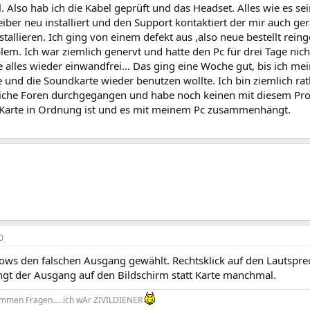
 Also hab ich die Kabel geprüft und das Headset. Alles wie es sei
iber neu installiert und den Support kontaktiert der mir auch ger
stallieren. Ich ging von einem defekt aus ,also neue bestellt reinge
lem. Ich war ziemlich genervt und hatte den Pc für drei Tage nic
e alles wieder einwandfrei... Das ging eine Woche gut, bis ich m
e und die Soundkarte wieder benutzen wollte. Ich bin ziemlich rat
iche Foren durchgegangen und habe noch keinen mit diesem Pro
 Karte in Ordnung ist und es mit meinem Pc zusammenhängt.
0
ows den falschen Ausgang gewählt. Rechtsklick auf den Lautsprech
ingt der Ausgang auf den Bildschirm statt Karte manchmal.
ummen Fragen.....ich wAr ZIVILDIENER