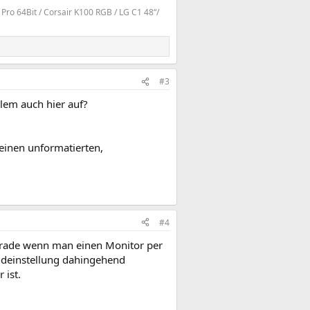
Pro 64Bit / Corsair K100 RGB / LG C1 48“/
#3
lem auch hier auf?
einen unformatierten,
#4
erade wenn man einen Monitor per
deinstellung dahingehend
 ist.