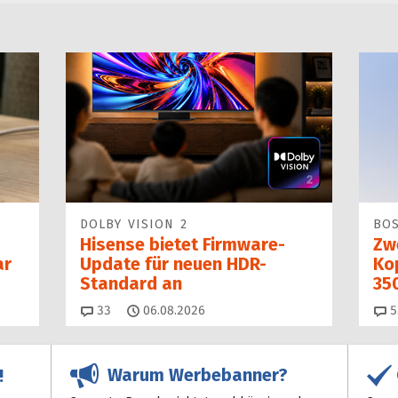
DOLBY VISION 2
BO
Hisense bietet Firmware-
Zw
ar
Update für neuen HDR-
Kop
Standard an
35
Kommentare
33
06.08.2026
5
Warum Werbebanner?
!