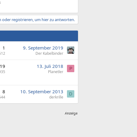
s
 oder registrieren, um hier zu antworten.
1
9. September 2019
612
Der Kabelbinder
19
13. Juli 2018
P
935
Planetler
8
10. September 2013
D
544
derkrille