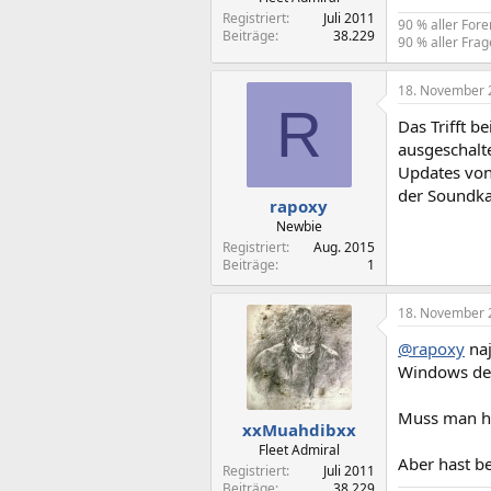
Registriert
Juli 2011
90 % aller For
Beiträge
38.229
90 % aller Frag
18. November 
R
Das Trifft 
ausgeschalt
Updates von
der Soundkar
rapoxy
Newbie
Registriert
Aug. 2015
Beiträge
1
18. November 
@rapoxy
naj
Windows den
Muss man ha
xxMuahdibxx
Fleet Admiral
Aber hast b
Registriert
Juli 2011
Beiträge
38.229