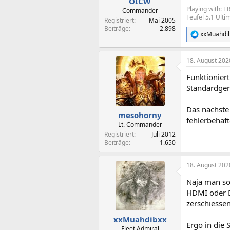
OICW
Playing with: T
Commander
Teufel 5.1 Ulti
Registriert
Mai 2005
Beiträge
2.898
xxMuahdi
R
e
a
18. August 202
k
t
Funktionier
i
o
Standardger
n
e
Das nächste
n
mesohorny
fehlerbehaf
:
Lt. Commander
Registriert
Juli 2012
Beiträge
1.650
18. August 202
Naja man so
HDMI oder D
zerschiesse
xxMuahdibxx
Ergo in die
Fleet Admiral