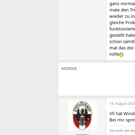
ganz normal.
male den Tre
wieder zu in
gleiche Prob
funktioniert
gestellt hab
schon sämtl
mal das die
Hilfe
18. August 202
Vll hat Wind
Bei mir spr
Verzeiht die d