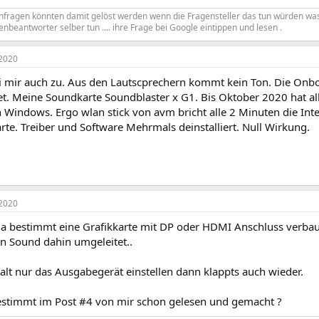
enfragen könnten damit gelöst werden wenn die Fragensteller das tun würden wa
enbeantworter selber tun .... ihre Frage bei Google eintippen und lesen .
2020
bei mir auch zu. Aus den Lautscprechern kommt kein Ton. Die Onb
et. Meine Soundkarte Soundblaster x G1. Bis Oktober 2020 hat al
 Windows. Ergo wlan stick von avm bricht alle 2 Minuten die Int
te. Treiber und Software Mehrmals deinstalliert. Null Wirkung.
2020
a bestimmt eine Grafikkarte mit DP oder HDMI Anschluss verba
 Sound dahin umgeleitet..
lt nur das Ausgabegerät einstellen dann klappts auch wieder.
estimmt im Post #4 von mir schon gelesen und gemacht ?