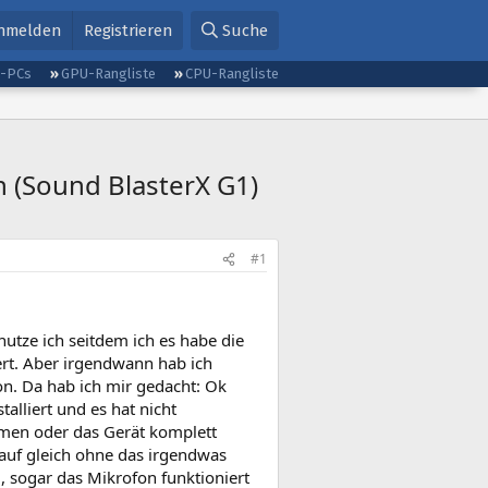
nmelden
Registrieren
Suche
g-PCs
GPU-Rangliste
CPU-Rangliste
n (Sound BlasterX G1)
#1
utze ich seitdem ich es habe die
rt. Aber irgendwann hab ich
n. Da hab ich mir gedacht: Ok
talliert und es hat nicht
mmen oder das Gerät komplett
t auf gleich ohne das irgendwas
 sogar das Mikrofon funktioniert