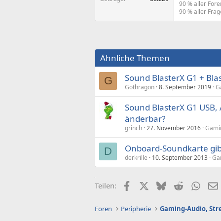
90 % aller For
90 % aller Frag
Ähnliche Themen
Sound BlasterX G1 + Bla
G
Gothragon
8. September 2019
G
Sound BlasterX G1 USB, 
änderbar?
grinch
27. November 2016
Gamin
Onboard-Soundkarte gib
D
derkrille
10. September 2013
Gam
Facebook
X (Twitter)
Bluesky
Reddit
What
Teilen:
Foren
Peripherie