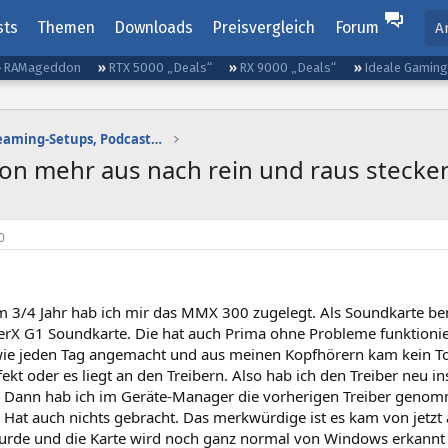
sts
Themen
Downloads
Preisvergleich
Forum
A
RAMageddon
RTX 5000 „Deals“
RX 9000 „Deals“
Ideale Gamin
Gaming-Audio, Streaming-Setups, Podcasting etc.
Ton mehr aus nach rein und raus stecke
0
m 3/4 Jahr hab ich mir das MMX 300 zugelegt. Als Soundkarte ben
erX G1 Soundkarte. Die hat auch Prima ohne Probleme funktionie
ie jeden Tag angemacht und aus meinen Kopfhörern kam kein To
efekt oder es liegt an den Treibern. Also hab ich den Treiber neu ins
t. Dann hab ich im Geräte-Manager die vorherigen Treiber geno
t. Hat auch nichts gebracht. Das merkwürdige ist es kam von jetz
urde und die Karte wird noch ganz normal von Windows erkannt ,