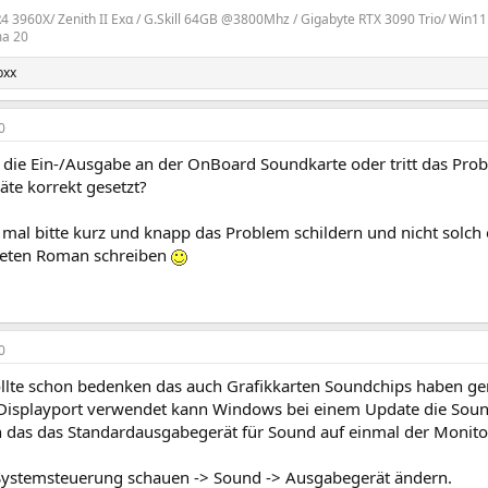
R4 3960X/ Zenith II Ex
α
/ G.Skill 64GB @3800Mhz / Gigabyte RTX 3090 Trio/ Win11 
ma 20
bxx
0
t die Ein-/Ausgabe an der OnBoard Soundkarte oder tritt das Prob
äte korrekt gesetzt?
 mal bitte kurz und knapp das Problem schildern und nicht solch 
teten Roman schreiben
0
llte schon bedenken das auch Grafikkarten Soundchips haben g
isplayport verwendet kann Windows bei einem Update die Soun
n das das Standardausgabegerät für Sound auf einmal der Monitor
 Systemsteuerung schauen -> Sound -> Ausgabegerät ändern.