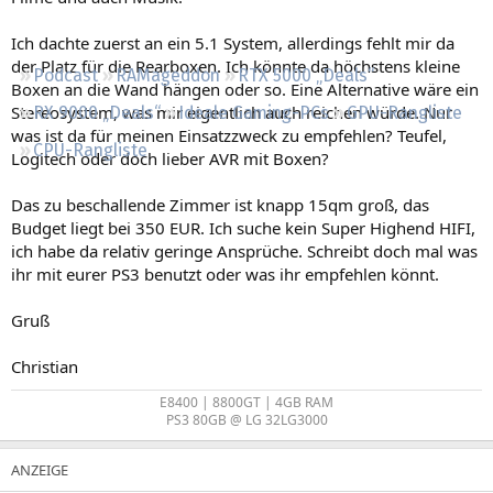
Regeln
Ich dachte zuerst an ein 5.1 System, allerdings fehlt mir da
der Platz für die Rearboxen. Ich könnte da höchstens kleine
Podcast
RAMageddon
RTX 5000 „Deals“
Boxen an die Wand hängen oder so. Eine Alternative wäre ein
Stereosystem, was mir eigentlich auch reichen würde. Nur
RX 9000 „Deals“
Ideale Gaming-PCs
GPU-Rangliste
was ist da für meinen Einsatzzweck zu empfehlen? Teufel,
CPU-Rangliste
Logitech oder doch lieber AVR mit Boxen?
Das zu beschallende Zimmer ist knapp 15qm groß, das
Budget liegt bei 350 EUR. Ich suche kein Super Highend HIFI,
ich habe da relativ geringe Ansprüche. Schreibt doch mal was
ihr mit eurer PS3 benutzt oder was ihr empfehlen könnt.
Gruß
Christian
E8400 | 8800GT | 4GB RAM
PS3 80GB @ LG 32LG3000​