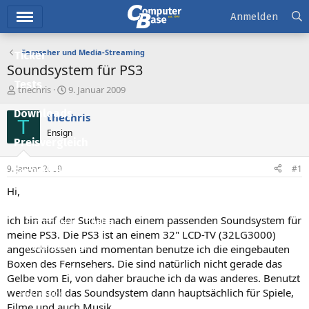
Hauptmenü
Anmelden
Fernseher und Media-Streaming
Ticker
Soundsystem für PS3
Tests
E
E
thechris
9. Januar 2009
r
r
Downloads
s
s
thechris
T
t
t
Ensign
e
e
Preisvergleich
l
l
l
l
9. Januar 2009
#1
Forum
e
t
r
a
Hi,
Aktuelles
m
ich bin auf der Suche nach einem passenden Soundsystem für
Empfohlene Inhalte
meine PS3. Die PS3 ist an einem 32" LCD-TV (32LG3000)
Neue Beiträge
angeschlossen und momentan benutze ich die eingebauten
Boxen des Fernsehers. Die sind natürlich nicht gerade das
Neueste Aktivitäten
Gelbe vom Ei, von daher brauche ich da was anderes. Benutzt
werden soll das Soundsystem dann hauptsächlich für Spiele,
Leserartikel
Filme und auch Musik.