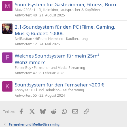
Soundsystem für Gästezimmer, Fitness, Büro
M
Matzi2308
Hi-Fi, Heimkino, Lautsprecher & Kopfhörer
Antworten
40
21. August 2025
2.1-Soundsystem für den PC (Filme, Gaming,
Musik) Budget: 1000€
NelBastian
HiFi und Heimkino - Kaufberatung
Antworten
12
24. Mai 2025
Welches Soundsystem für mein 25m²
F
Wohzimmer?
FohlenBoy
Fernseher und Media-Streaming
Antworten
47
6. Februar 2026
Soundsystem für den Fernseher <200 €
K
KonnyKa
HiFi und Heimkino - Kaufberatung
Antworten
55
22. August 2024
Facebook
X (Twitter)
Bluesky
Reddit
WhatsApp
E-Mail
Link
Teilen:
Fernseher und Media-Streaming