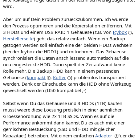
wird.
Aber um auf Dein Problem zurueckzukommen. Ich wuerde
den Prozess optimieren und die Kopierstation entfernen. Mit
3 HDDs und einem USB RAID 1 Gehauese (z.B. von
Icybox
,
Herstellerseite
) geht das relativ einfach. Wenn ein Backup
gezogen werden soll einfach eine der beiden HDDs wechseln
(bei der Icybox die HDD1) und mitnehmen. Das Gehaeuse
synchronisiert die Daten anschliessend automatisch auf die
neu eingesteckte HDD. Dann spielt der Zeitaufwand keine
Rolle mehr. Die Backup HDD kann in einem passenden
Gehauese (
kompakt
,
Koffer
) problemlos transportiert
werden. Dank der Einschuebe kann die HDD ohne Werkzeug
gewechselt werden (Ü50 kompatibel ;-)
Selbst wenn Du das Gehauese und 3 HDDs (1TB) kaufen
musst waere diese Loesung preislich in einer aehnlichen
Groessenordnung wie 2x 1TB SSDs. Wenn es auf die
Performance ankommt dann kannst Du es auch mit einer
gemischten Bestueckung (SSD und HDD mit gleicher
Kapazitaet) betreiben. Mit einem einfachen
Adapter
fuer die