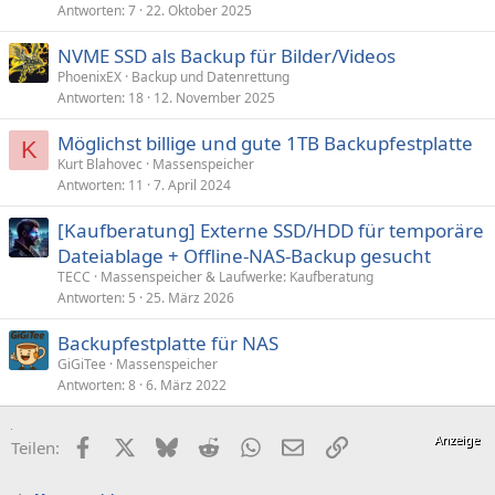
Antworten
7
22. Oktober 2025
NVME SSD als Backup für Bilder/Videos
PhoenixEX
Backup und Datenrettung
Antworten
18
12. November 2025
Möglichst billige und gute 1TB Backupfestplatte
K
Kurt Blahovec
Massenspeicher
Antworten
11
7. April 2024
[Kaufberatung] Externe SSD/HDD für temporäre
Dateiablage + Offline-NAS-Backup gesucht
TECC
Massenspeicher & Laufwerke: Kaufberatung
Antworten
5
25. März 2026
Backupfestplatte für NAS
GiGiTee
Massenspeicher
Antworten
8
6. März 2022
Facebook
X (Twitter)
Bluesky
Reddit
WhatsApp
E-Mail
Link
Teilen: