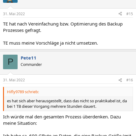
i
o
n
31. Mai 2022
#15
e
n
TE hat nach Vereinfachung bzw. Optimierung des Backup
:
Prozesses gefragt.
TE muss meine Vorschläge ja nicht umsetzen.
Pete11
P
Commander
31. Mai 2022
#16
Hifly9789 schrieb:
es hat sich aber herausgestellt, dass das nicht so praktikabel ist, da
bei 1 TB dieser Vorgang mehrere Stunden dauert.
Ich würde mal den gesamten Prozess überdenken. Dazu
meine Situation:
Ich habe ca. 600 GByte an Daten, die eine Backup-Größe (mit