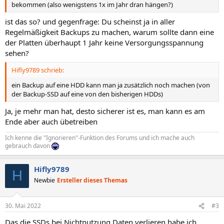
bekommen (also wenigstens 1x im Jahr dran hängen?)
ist das so? und gegenfrage: Du scheinst ja in aller
Regelmäßigkeit Backups zu machen, warum sollte dann eine
der Platten überhaupt 1 Jahr keine Versorgungsspannung
sehen?
Hifly9789 schrieb:
ein Backup auf eine HDD kann man ja zusätzlich noch machen (von
der Backup-SSD auf eine von den bisherigen HDDs)
Ja, je mehr man hat, desto sicherer ist es, man kann es am
Ende aber auch übetreiben
Ich kenne die "Ignorieren"-Funktion des Forums und ich mache auch
gebrauch davon
Hifly9789
H
Newbie
Ersteller dieses Themas
30. Mai 2022
#3
Das die SSDs bei Nichtnutzung Daten verlieren habe ich