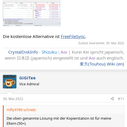
Die kostenlose Alternative ist
FreeFileSync
.
Zuletzt bearbeitet:
30. Mai 2022
CrystalDiskInfo
-
Shizuku
Aoi
| Kurei Kei spricht japanisch,
|
wenn 日本語 (japanisch) eingestellt ist und
Aoi
auch englisch
.
東方(Touhou) Wiki (en)
GiGiTee
Vice Admiral
30. Mai 2022
#11
Hifly9789 schrieb:
Die oben genannte Lösung mit der Kopierstation ist für meine
Eltern (50+).