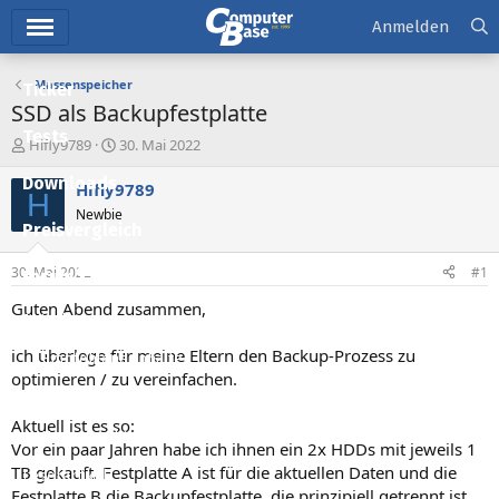
Hauptmenü
Anmelden
Massenspeicher
Ticker
SSD als Backupfestplatte
Tests
E
E
Hifly9789
30. Mai 2022
r
r
Downloads
s
s
Hifly9789
H
t
t
Newbie
e
e
Preisvergleich
l
l
l
l
30. Mai 2022
#1
Forum
e
t
r
a
Guten Abend zusammen,
Aktuelles
m
ich überlege für meine Eltern den Backup-Prozess zu
Empfohlene Inhalte
optimieren / zu vereinfachen.
Neue Beiträge
Aktuell ist es so:
Neueste Aktivitäten
Vor ein paar Jahren habe ich ihnen ein 2x HDDs mit jeweils 1
TB gekauft. Festplatte A ist für die aktuellen Daten und die
Leserartikel
Festplatte B die Backupfestplatte, die prinzipiell getrennt ist