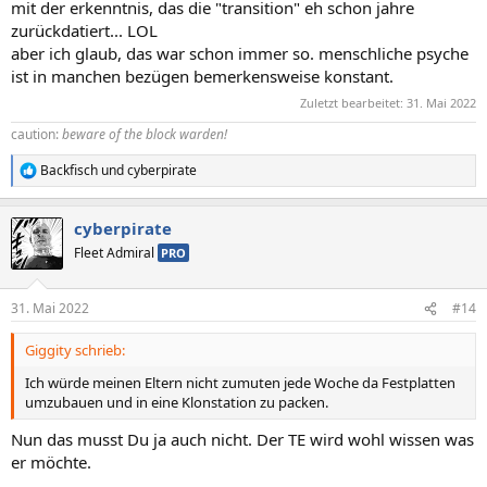
mit der erkenntnis, das die "transition" eh schon jahre
zurückdatiert... LOL
aber ich glaub, das war schon immer so. menschliche psyche
ist in manchen bezügen bemerkensweise konstant.
Zuletzt bearbeitet:
31. Mai 2022
caution:
beware of the block warden!
Backfisch
und
cyberpirate
R
e
a
cyberpirate
k
t
Fleet Admiral
PRO
i
o
n
31. Mai 2022
#14
e
n
Giggity schrieb:
:
Ich würde meinen Eltern nicht zumuten jede Woche da Festplatten
umzubauen und in eine Klonstation zu packen.
Nun das musst Du ja auch nicht. Der TE wird wohl wissen was
er möchte.