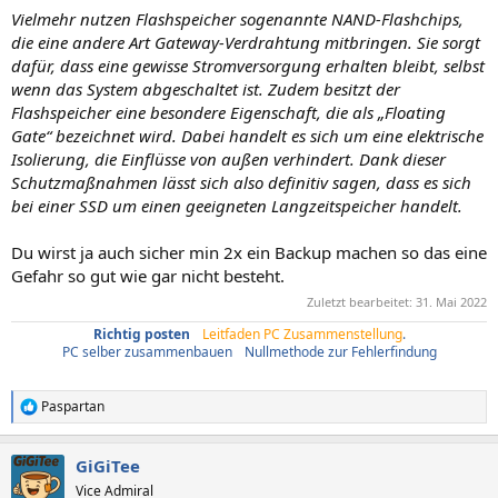
Vielmehr nutzen Flashspeicher sogenannte NAND-Flashchips,
die eine andere Art Gateway-Verdrahtung mitbringen. Sie sorgt
dafür, dass eine gewisse Stromversorgung erhalten bleibt, selbst
wenn das System abgeschaltet ist. Zudem besitzt der
Flashspeicher eine besondere Eigenschaft, die als „Floating
Gate“ bezeichnet wird. Dabei handelt es sich um eine elektrische
Isolierung, die Einflüsse von außen verhindert. Dank dieser
Schutzmaßnahmen lässt sich also definitiv sagen, dass es sich
bei einer SSD um einen geeigneten Langzeitspeicher handelt.
Du wirst ja auch sicher min 2x ein Backup machen so das eine
Gefahr so gut wie gar nicht besteht.
Zuletzt bearbeitet:
31. Mai 2022
Richtig posten
/
Leitfaden PC Zusammenstellung
.
PC selber zusammenbauen
/
Nullmethode zur Fehlerfindung
Paspartan
R
e
a
GiGiTee
k
t
Vice Admiral