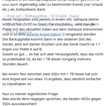
Regeln
und dann regelmäßig oder zu bestimmten Events (vor Urlaub
etc.) als Ziellaufwerk dient.
Podcast
RAMageddon
RTX 5000 „Deals“
Beide Festplatten sind jeweils in einem ext. Gehäuse (keine
HDD ist fest im PC verbaut). Für das Backup wird nun die
RX 9000 „Deals“
Ideale Gaming-PCs
GPU-Rangliste
Platte mit den aktuellen Daten aus dem Gehäuse entnommen
CPU-Rangliste
und in so eine
autarke Kopierstation
eingesetzt werden.
Die Backupplatte kommt dann in den anderen Slot des
Geräts. Jetzt auf starten drücken und das Gerät macht ne 1:1
Kopie von Platte A auf B.
Soweit so gut ... es hat sich aber herausgestellt, dass das nicht
so praktikabel ist, da bei 1 TB dieser Vorgang mehrere
Stunden dauert.
Bei einem Test zwischen zwei SSDs mit 1 TB heute hat sich
eine Kopierzeit von etwa 1h ergeben, dass deutlich einfacher
zu Handhaben ist.
Nun zu meiner eigentlichen Frage:
Was würde denn dagegen sprechen, die beiden HDDs gegen
SSDs auszutauschen?