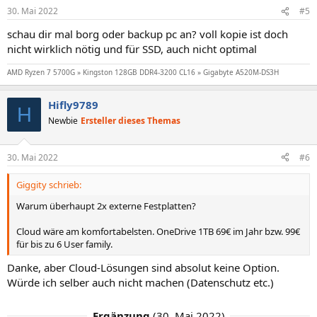
30. Mai 2022
#5
schau dir mal borg oder backup pc an? voll kopie ist doch
nicht wirklich nötig und für SSD, auch nicht optimal
AMD Ryzen 7 5700G » Kingston 128GB DDR4-3200 CL16 » Gigabyte A520M-DS3H
Hifly9789
H
Newbie
Ersteller dieses Themas
30. Mai 2022
#6
Giggity schrieb:
Warum überhaupt 2x externe Festplatten?
Cloud wäre am komfortabelsten. OneDrive 1TB 69€ im Jahr bzw. 99€
für bis zu 6 User family.
Danke, aber Cloud-Lösungen sind absolut keine Option.
Würde ich selber auch nicht machen (Datenschutz etc.)
Ergänzung
(
30. Mai 2022
)