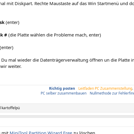
mal mit Diskpart. Rechte Maustaste auf das Win Startmenü und d
isk
(enter)
sk #
(die Platte wählen die Probleme mach, enter)
(enter)
Du mal wieder die Datenträgerverwaltung öffnen un die Platte in
wir weiter.
Richtig posten
/
Leitfaden PC Zusammenstellung
.
PC selber zusammenbauen
/
Nullmethode zur Fehlerfi
d
kartoffelpü
e mit
MiniTool Partition Wizard Free
zu löschen.