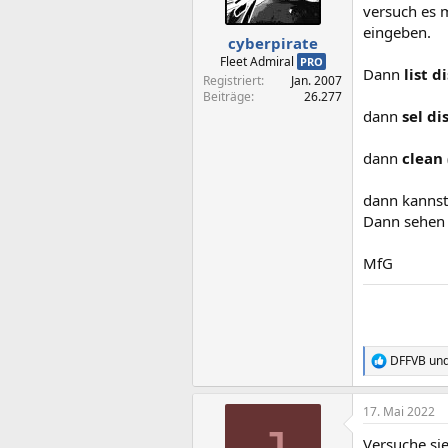
n
versuch es 
e
eingeben.
n
cyberpirate
:
Fleet Admiral
PRO
Dann
list d
Registriert
Jan. 2007
Beiträge
26.277
dann
sel di
dann
clean
dann kannst 
Dann sehen 
MfG
DFFVB
un
R
e
a
17. Mai 2022
k
t
Versuche si
i