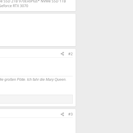
Me SSD 2TB 970EvoPlus* NVMe SSD 1TB
Geforce RTX 3070
#2
die großen Pötte. Ich fahr die Mary Queen.
#3