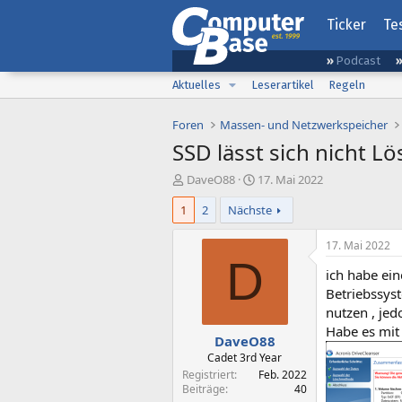
Ticker
Te
Podcast
Aktuelles
Leserartikel
Regeln
Foren
Massen- und Netzwerkspeicher
SSD lässt sich nicht 
E
E
DaveO88
17. Mai 2022
r
r
1
2
Nächste
s
s
t
t
e
e
17. Mai 2022
l
l
D
ich habe ei
l
l
e
t
Betriebssyst
r
a
nutzen , jed
m
Habe es mit
DaveO88
Cadet 3rd Year
Registriert
Feb. 2022
Beiträge
40