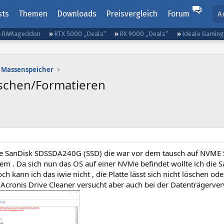
sts
Themen
Downloads
Preisvergleich
Forum
A
RAMageddon
RTX 5000 „Deals“
RX 9000 „Deals“
Ideale Gamin
Massenspeicher
Löschen/Formatieren
ne SanDisk SDSSDA240G (SSD) die war vor dem tausch auf NVME SS
em . Da sich nun das OS auf einer NVMe befindet wollte ich die 
och kann ich das iwie nicht , die Platte lässt sich nicht löschen od
 Acronis Drive Cleaner versucht aber auch bei der Datenträgerve