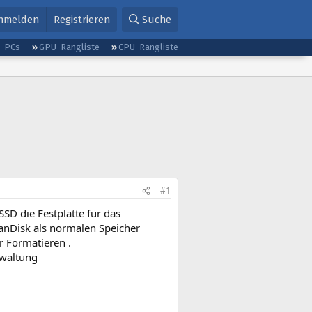
nmelden
Registrieren
Suche
g-PCs
GPU-Rangliste
CPU-Rangliste
#1
D die Festplatte für das
SanDisk als normalen Speicher
er Formatieren .
rwaltung