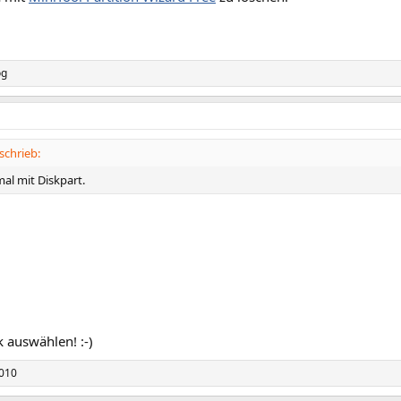
og
schrieb:
al mit Diskpart.
k auswählen! :-)
010