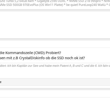
Ghz Turbo 5,2 64GB Ram * Gigabyte Z590 UDAC * NVMe SSD 2TB 990pro * NV
VMe SSD 500GB 970EvoPlus (OS Win11 Platte) * be quiet! PureLoop240 WaKü * 
die Kommandozeile (CMD) Probiert?
en mit z.B CrystalDiskinfo ob die SSD noch ok ist?
diert. Ich bin Kapitän zur See und habe mein Patent A, B und C und die 6. Ich fahr 
te