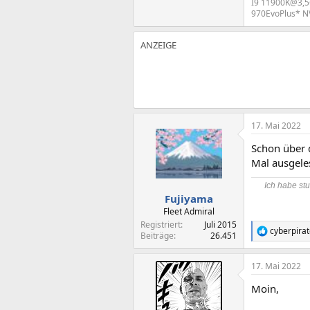
I9 11900K@3,5
970EvoPlus* N
17. Mai 2022
Schon über 
Mal ausgeles
Ich habe stu
Fujiyama
Fleet Admiral
Registriert
Juli 2015
cyberpira
R
Beiträge
26.451
e
a
17. Mai 2022
k
t
Moin,
i
o