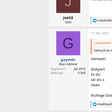
J
o
n
e
n
Joe58
:
coasterbl
R
Gast
e
a
17. Mai 2022
k
G
t
i
cyberpirate 
o
n
versuch es m
e
n
Genauer:
gaym0r
:
Rear Admiral
diskpart
Registriert
Juli 2010
Beiträge
5.369
lis dis
sel dis x
clean
Richtige Dis
madmax2
R
e