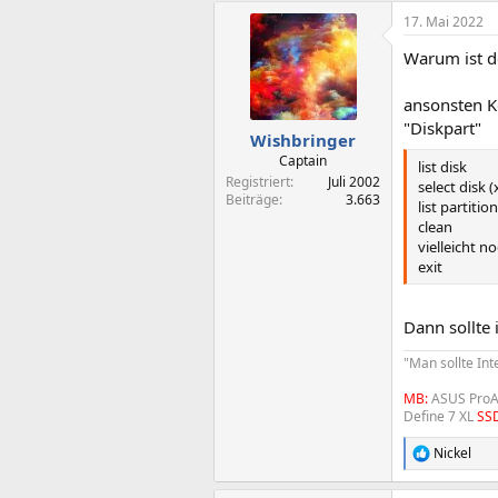
a
17. Mai 2022
k
t
Warum ist d
i
o
n
ansonsten 
e
"Diskpart"
n
Wishbringer
:
Captain
list disk
Registriert
Juli 2002
select disk 
Beiträge
3.663
list partiti
clean
vielleicht n
exit
Dann sollte 
"Man sollte In
MB:
ASUS ProA
Define 7 XL
SS
Nickel
R
e
a