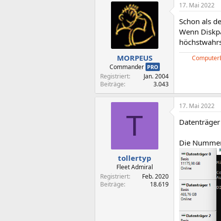
17. Mai 2022
k
t
Schon als de
i
o
Wenn Diskpar
n
höchstwahrsc
e
n
MORPEUS
Computer
:
Commander
PRO
Registriert
Jan. 2004
Beiträge
3.043
17. Mai 2022
T
Datenträger 
Die Nummern
tollertyp
Fleet Admiral
Registriert
Feb. 2020
Beiträge
18.619