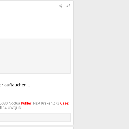
#6
er auftauchen...
5080 Noctua
Kühler:
Nzxt Kraken Z73
Case:
ll 34-UWQHD