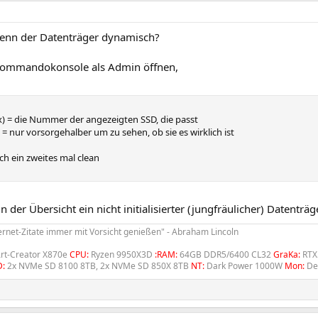
enn der Datenträger dynamisch?
Kommandokonsole als Admin öffnen,
(x) = die Nummer der angezeigten SSD, die passt
on = nur vorsorgehalber um zu sehen, ob sie es wirklich ist
och ein zweites mal clean
in der Übersicht ein nicht initialisierter (jungfräulicher) Datenträg
ternet-Zitate immer mit Vorsicht genießen" - Abraham Lincoln
rt-Creator X870e
CPU:
Ryzen 9950X3D
:RAM:
64GB DDR5/6400 CL32
GraKa:
RTX
D:
2x NVMe SD 8100 8TB, 2x NVMe SD 850X 8TB
NT:
Dark Power 1000W
Mon:
De