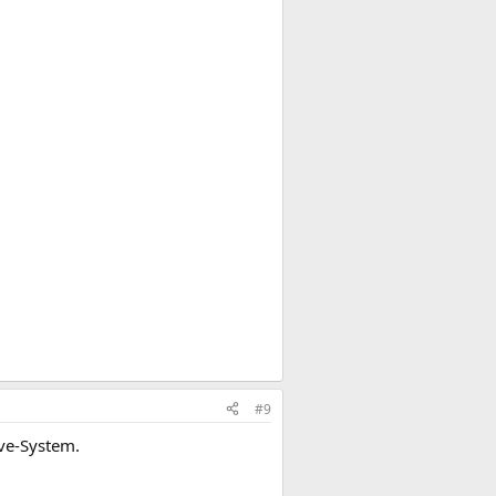
#9
ive-System.