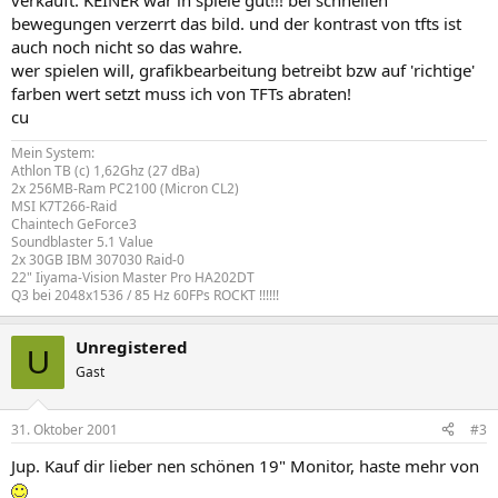
verkauft. KEINER war in spiele gut!!! bei schnellen
bewegungen verzerrt das bild. und der kontrast von tfts ist
auch noch nicht so das wahre.
wer spielen will, grafikbearbeitung betreibt bzw auf 'richtige'
farben wert setzt muss ich von TFTs abraten!
cu
Mein System:
Athlon TB (c) 1,62Ghz (27 dBa)
2x 256MB-Ram PC2100 (Micron CL2)
MSI K7T266-Raid
Chaintech GeForce3
Soundblaster 5.1 Value
2x 30GB IBM 307030 Raid-0
22" Iiyama-Vision Master Pro HA202DT
Q3 bei 2048x1536 / 85 Hz 60FPs ROCKT !!!!!!
Unregistered
U
Gast
31. Oktober 2001
#3
Jup. Kauf dir lieber nen schönen 19" Monitor, haste mehr von