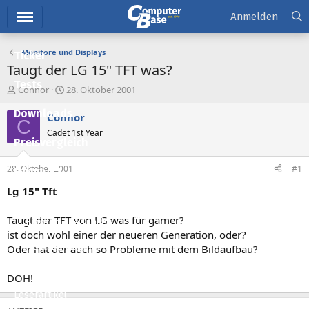
Hauptmenü
Anmelden
Monitore und Displays
Ticker
Taugt der LG 15" TFT was?
Tests
E
E
Connor
28. Oktober 2001
r
r
Downloads
s
s
Connor
C
t
t
Cadet 1st Year
e
e
Preisvergleich
l
l
l
l
28. Oktober 2001
#1
Forum
e
t
r
a
Lg 15" Tft
Aktuelles
m
Taugt der TFT von LG was für gamer?
Empfohlene Inhalte
ist doch wohl einer der neueren Generation, oder?
Neue Beiträge
Oder hat der auch so Probleme mit dem Bildaufbau?
Neueste Aktivitäten
DOH!
Leserartikel