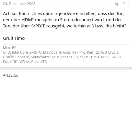
24. Dezember 2008
#11
Ach so. Kann ich es dann irgendwie einstellen, dass der Ton,
der über HDMI rausgeht, in Stereo decodiert wird, und der
Ton, der über S/PDIF rausgeht, weiterhin ac3 bzw. dts bleibt?
Gruß Timo
Mein PC:
CPU: Intel Core i5-4570, Mainboard: Asus H87-Pro, Ram: 2x4GB Crucial,
Grafik: Onboard, Soundkarte: Asus Xonar DGX, SSD: Crucial M500 240GB,
Ext. HDD: WD MyBook 4TB