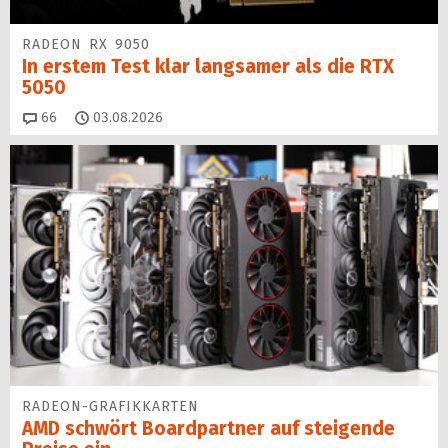
RADEON RX 9050
In erstem Test klar langsamer als die RTX
5050
Kommentare
66
03.08.2026
RADEON-GRAFIKKARTEN
AMD schwört Boardpartner auf steigende