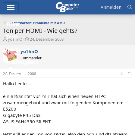
Hauptmenü
Anmelden
Grafikkarten: Probleme mit AMD
Ticker
Ton per HDMI - Wie gehts?
Tests
E
E
yoT!mO
24. Dezember 2008
r
r
Downloads
s
s
yoT!mO
t
t
Commander
e
e
Preisvergleich
l
l
l
l
24. Dezember 2008
#1
Forum
e
t
r
a
Hallo Leute,
Aktuelles
m
ein Bekannter von mir hat sich einen neuen HTPC
Empfohlene Inhalte
zusammengebaut und zwar mit folgenden Komponenten:
Neue Beiträge
E5200
Gigabyte P45 DS3
Neueste Aktivitäten
ASUS EAH4350 SILENT
Leserartikel
Jetzt will er den Ton von DVDs, also den AC3 und dts Stream