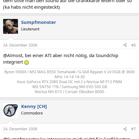
dem sillte man den sound auf die Grafikkarte leitern oder so
(ka habs nicht eingesteckt)
Sumpfmonster
Lieutenant
24. Dezember 2008
#6
@Almost, bei einer ATI aber nicht nötig, da Soundchip
integriert
Ryzen 5900X / MSI MAG B550 Tomahawk / G.Skill Ripjaws V 2x16GB @ 3600
MHz 14-14-14-30
Asus GeForce RTX 2080 Dual OC mit 2 x Noctua NF-F12 PWM
WD SN750 1TB / Samsung 960 EVO 500 GB
Noctua NH-D15 / Corsair Obsidian 800D​
Kenny [CH]
Commodore
24. Dezember 2008
#7