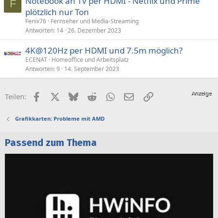
Notebook an TV per HDMI - Netflix und Prime
F
plötzlich nur Ton
Fenix76
Fernseher und Media-Streaming
Antworten
14
26. Dezember 2023
4K@120Hz per HDMI und 7.5m möglich?
ECENAT
Homeoffice und Arbeitsplatz
Antworten
9
14. September 2023
Facebook
X (Twitter)
Bluesky
Reddit
WhatsApp
E-Mail
Link
Teilen:
Grafikkarten: Probleme mit AMD
Passend zum Thema