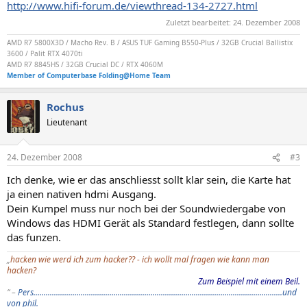
http://www.hifi-forum.de/viewthread-134-2727.html
Zuletzt bearbeitet:
24. Dezember 2008
AMD R7 5800X3D / Macho Rev. B / ASUS TUF Gaming B550-Plus / 32GB Crucial Ballistix
3600 / Palit RTX 4070ti
AMD R7 8845HS / 32GB Crucial DC / RTX 4060M
Member of Computerbase Folding@Home Team
Rochus
Lieutenant
24. Dezember 2008
#3
Ich denke, wie er das anschliesst sollt klar sein, die Karte hat
ja einen nativen hdmi Ausgang.
Dein Kumpel muss nur noch bei der Soundwiedergabe von
Windows das HDMI Gerät als Standard festlegen, dann sollte
das funzen.
„
hacken wie werd ich zum hacker?? - ich wollt mal fragen wie kann man
hacken?
Zum Beispiel mit einem Beil.
“ –
Pers.........................................................................................................................und
von phil.