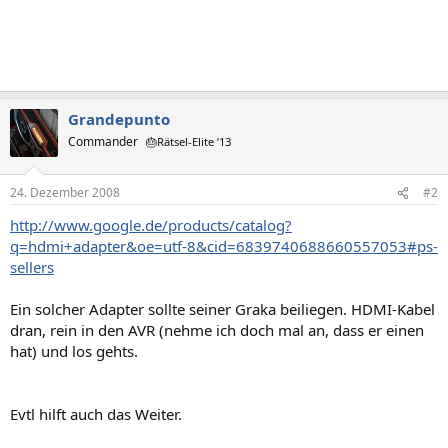
Grandepunto
Commander
🎂Rätsel-Elite ’13
24. Dezember 2008
#2
http://www.google.de/products/catalog?
q=hdmi+adapter&oe=utf-8&cid=6839740688660557053#ps-
sellers
Ein solcher Adapter sollte seiner Graka beiliegen. HDMI-Kabel
dran, rein in den AVR (nehme ich doch mal an, dass er einen
hat) und los gehts.
Evtl hilft auch das Weiter.