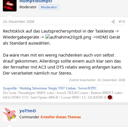
Humptidumpti
Moderator
Moderator
24. Dezember 2008
#10
Rechtsklick auf das Lautsprechersymbol in der Taskleiste ->
Wiedergabegeräte ->
->HDMI Gerät
als Standard auswählen.
Da wäre man mit ein wenig nachdenken auch von selbst
drauf gekommen. Allerdings sollte einem auch klar sein das
der fernseher mit AC3 und DTS relativ wenig anfangen kann.
Der verarbeitet nämlich nur Stereo.
Zuletzt bearbeitet:
24. Dezember 2008
Sysprofile
/
Worklog Silverstone Temjin TJ07 Umbau
/
Server/HTPC
Der Gerät: Threadripper 3960X wakü / Asrock TRX40 Creator / Radeon 6900XT wakü /
64Gb DDR4 3733 / Intel Optane 480GB / Corsair 900D / LG 32GK850F-B
yoT!mO
Commander
Ersteller dieses Themas