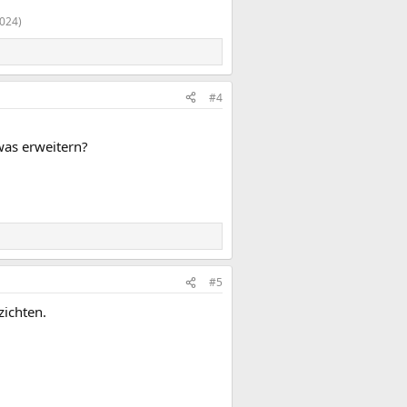
2024)
#4
 was erweitern?
#5
zichten.