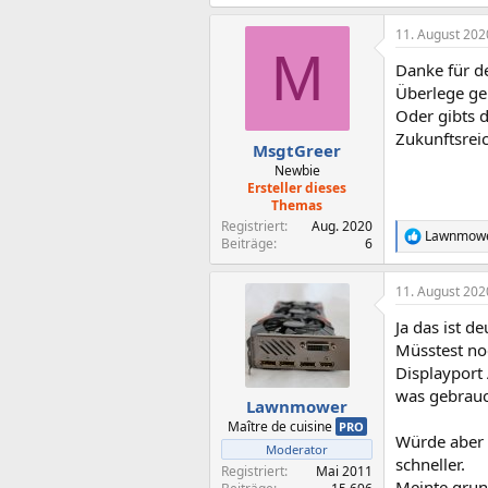
n
:
11. August 202
M
Danke für d
Überlege ge
Oder gibts 
Zukunftsrei
MsgtGreer
Newbie
Ersteller dieses
Themas
Registriert
Aug. 2020
Lawnmow
R
Beiträge
6
e
a
11. August 202
k
t
Ja das ist d
i
o
Müsstest noc
n
Displayport 
e
was gebrauc
n
Lawnmower
:
Maître de cuisine
PRO
Würde aber 
Moderator
schneller.
Registriert
Mai 2011
Meinte grun