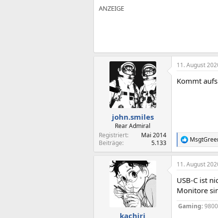
11. August 202
Kommt aufs 
john.smiles
Rear Admiral
Registriert
Mai 2014
MsgtGree
R
Beiträge
5.133
e
a
11. August 202
k
t
USB-C ist ni
i
o
Monitore si
n
e
Gaming:
980
n
kachiri