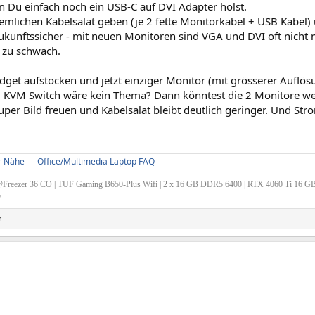
n Du einfach noch ein USB-C auf DVI Adapter holst.
emlichen Kabelsalat geben (je 2 fette Monitorkabel + USB Kabel) 
zukunftssicher - mit neuen Monitoren sind VGA und DVI oft nich
 zu schwach.
dget aufstocken und jetzt einziger Monitor (mit grösserer Auflö
m KVM Switch wäre kein Thema? Dann könntest die 2 Monitore weg
uper Bild freuen und Kabelsalat bleibt deutlich geringer. Und St
er Nähe
---
Office/Multimedia Laptop FAQ
Freezer 36 CO | TUF Gaming B650-Plus Wifi | 2 x 16 GB DDR5 6400 | RTX 4060 Ti 16 G
5
r