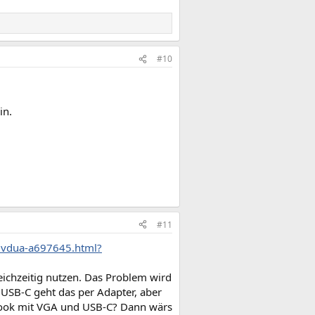
#10
in.
#11
ddvdua-a697645.html?
eichzeitig nutzen. Das Problem wird
USB-C geht das per Adapter, aber
ebook mit VGA und USB-C? Dann wärs