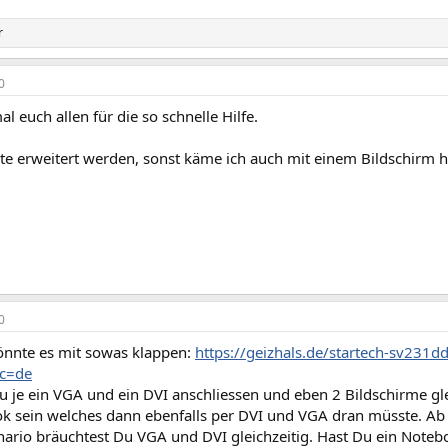
r
0
l euch allen für die so schnelle Hilfe.
lte erweitert werden, sonst käme ich auch mit einem Bildschirm h
0
könnte es mit sowas klappen:
https://geizhals.de/startech-sv231
oc=de
u je ein VGA und ein DVI anschliessen und eben 2 Bildschirme gl
k sein welches dann ebenfalls per DVI und VGA dran müsste. Ab 
enario bräuchtest Du VGA und DVI gleichzeitig. Hast Du ein Not