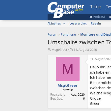
Ticker
Te
Podcast
Aktuelles
Leserartikel
Regeln
Foren
Peripherie
Monitore und Disp
Umschalte zwischen T
E
E
MsgtGreer
11. August 2020
r
r
s
s
11. August 202
t
t
M
Hallo ihr lie
e
e
l
l
ich habe ei
l
l
Ich habe me
e
t
Beide möcht
MsgtGreer
r
a
zwischen de
m
Newbie
Welche Mögl
Registriert
Aug. 2020
Grüße,
Beiträge
6
Greer