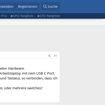
nmelden
Registrieren
Suche
g-PCs
GPU-Rangliste
CPU-Rangliste
#1
teten Hardware.
rbeitslaptop mit nem USB C Port.
nd Tastatur, so verbinden, dass ich
r, oder mehrere switches?