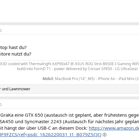
0
top hast du?
tore nutzt du?
0X3D
cooled with Thermalright AXP90x47
@ ASUS ROG Strix B650E-I Gaming WiFi
build into FormD T1 - power delivered by
Corsair SF850 - LG UltraGea
Mobil:
MacBook Pro (14", M5) - iPhone Air - iPad Mini (
r
und
Lawnmower
0
 GraKa eine GTX 650 (austausch ist geplant, aber frühestens gege
A450 und Syncmaster 2243 (Austausch für nächstes Jahr geplant).
eit hängt der über USB-C an diesem Dock:
https://www.amazon.de
RF9FZCS/ref=psdc_1626220031_t1_B079Z5CJCJ