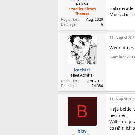
:
Newbie
Hab gerade 
Ersteller dieses
Themas
Muss aber a
Registriert
Aug. 2020
Beiträge
6
11. August 202
Wenn du es "
Gaming:
980
kachiri
Fleet Admiral
Registriert
Apr. 2011
Beiträge
24.386
11. August 202
B
Naja beide 
nehmen.
Willst du je
es nämlich 
bisy