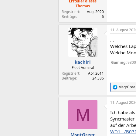
Ersteller dieses
Themas
Registriert
Aug. 2020
Beiträge
6
11. August 202
...
Welches Lap
Welche Moni
kachiri
Gaming:
980
Fleet Admiral
Registriert
Apr. 2011
Beiträge
24.386
MsgtGree
R
e
a
11. August 202
k
M
t
Ich habe als
i
o
Syncmaster S
n
auf der Arb
e
WD1.../B07
n
MsgtGreer