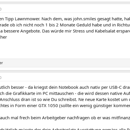
0
en Tipp Lawnmower. Nach dem, was john.smiles gesagt hatte, hab
rade ob ich nicht noch 1 bis 2 Monate Geduld habe und in Rich
da bessere Angebote. Das würde mir Stress und Kabelsalat erspare
cher
er
0
eutlich besser - da kriegst dein Notebook auch nativ per USB-C dra
h die Grafikkarte im PC mittauschen - die wird dessen native Au
Anschluss dran ist so wie Du schreibst. Ne neue Karte kostet um
htes in Form einer GTX 1050 (sollte ein wenig günstiger kommen
auch mal frech beim Arbeitgeber nachfragen ob er was mitfinanzie
dsätzlich müsste der dein Arbeitsplatz Ausstattung gemäss alle 