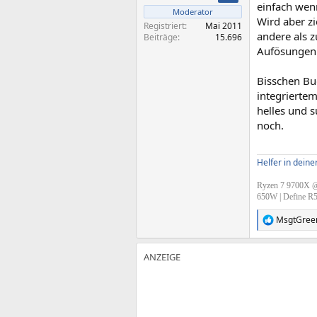
einfach wen
Moderator
Wird aber zi
Registriert
Mai 2011
andere als 
Beiträge
15.696
Aufösungen
Bisschen Bu
integrierte
helles und s
noch.
Helfer in dein
Ryzen 7 9700X @
650W | Define R
MsgtGree
R
e
a
k
t
i
o
n
e