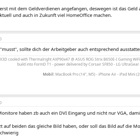
erst mit dem Geldverdienen angefangen, deswegen ist das Geld a
ktuell und auch in Zukunft viel HomeOffice machen.
0
musst", sollte dich der Arbeitgeber auch entsprechend ausstatte
0X3D
cooled with Thermalright AXP90x47
@ ASUS ROG Strix B650E-I Gaming WiFi
build into FormD T1 - power delivered by
Corsair SF850 - LG UltraGea
Mobil:
MacBook Pro (14", M5) - iPhone Air - iPad Mini (
0
Monitore haben zb auch ein DVI Eingang und nicht nur VGA, dam
tzt auf beiden das gleiche Bild haben, oder soll das Bild auf die 
schwierig