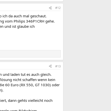
#12
 ich da auch mal geschaut.
tung vom Philips 346P1CRH gehe.
n und ist glaube ich
#13
n und laden tut es auch gleich.
flösung nicht schaffen wenn kein
 die 60 Euro (RX 550, GT 1030) oder
).
rt, dann gehts vielleicht noch
Regeln vom Bildschirm-