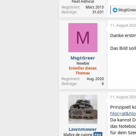
Fleet Admiral
Registriert
März 2015
MsgtGree
R
Beiträge
31.031
e
a
11. August 202
k
M
t
Danke erstma
i
o
n
Das Bild sol
e
n
MsgtGreer
:
Newbie
Ersteller dieses
Themas
Registriert
Aug. 2020
Beiträge
6
11. August 202
Prinzipiell 
hloc=at&hl
Da kannst D
das Noteboo
Lawnmower
für dein Sz
Maître de cuisine
PRO