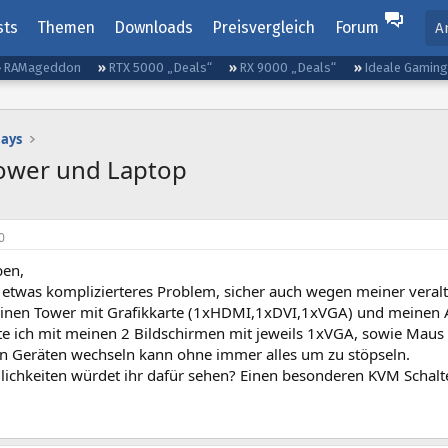
sts
Themen
Downloads
Preisvergleich
Forum
A
RAMageddon
RTX 5000 „Deals“
RX 9000 „Deals“
Ideale Gamin
lays
ower und Laptop
0
ben,
n etwas komplizierteres Problem, sicher auch wegen meiner veral
inen Tower mit Grafikkarte (1xHDMI,1xDVI,1xVGA) und meinen A
e ich mit meinen 2 Bildschirmen mit jeweils 1xVGA, sowie Maus u
n Geräten wechseln kann ohne immer alles um zu stöpseln.
ichkeiten würdet ihr dafür sehen? Einen besonderen KVM Schalte