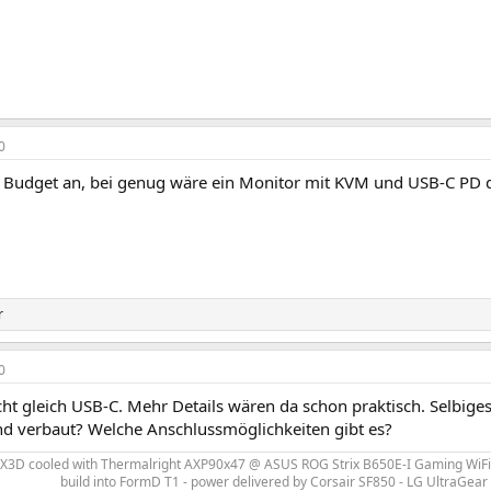
0
Budget an, bei genug wäre ein Monitor mit KVM und USB-C PD 
r
0
cht gleich USB-C. Mehr Details wären da schon praktisch. Selbiges
nd verbaut? Welche Anschlussmöglichkeiten gibt es?
0X3D
cooled with Thermalright AXP90x47
@ ASUS ROG Strix B650E-I Gaming WiFi
build into FormD T1 - power delivered by
Corsair SF850 - LG UltraGea