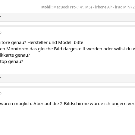
Mobil:
MacBook Pro (14", M5) - iPhone Air - iPad Mini (
r
0
tore genau? Hersteller und Modell bitte
den Monitoren das gleiche Bild dargestellt werden oder willst du
ikkarte genau?
top genau?
r
0
 wären möglich. Aber auf die 2 Bildschirme würde ich ungern ver