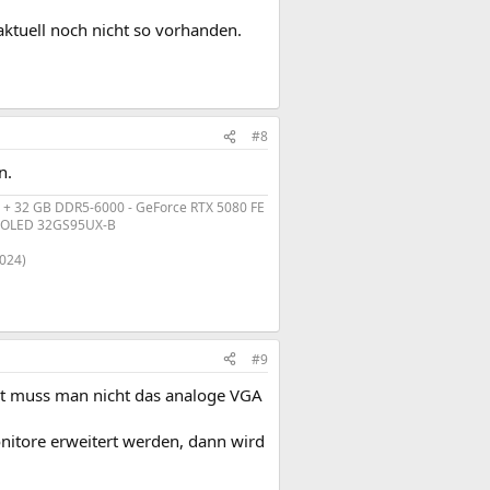
ktuell noch nicht so vorhanden.
#8
n.
 + 32 GB DDR5-6000 - GeForce RTX 5080 FE
r OLED 32GS95UX-B
2024)
#9
it muss man nicht das analoge VGA
Monitore erweitert werden, dann wird