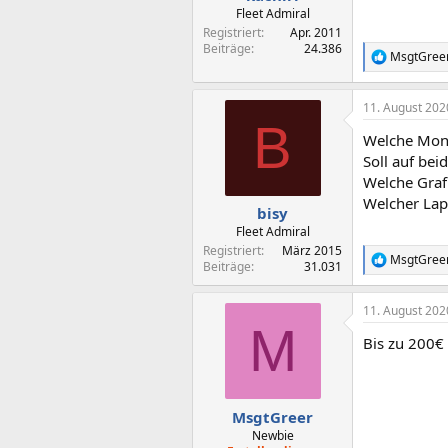
:
Fleet Admiral
Registriert
Apr. 2011
Beiträge
24.386
MsgtGree
R
e
a
11. August 202
k
B
t
Welche Moni
i
o
Soll auf bei
n
Welche Graf
e
Welcher Lap
n
bisy
:
Fleet Admiral
Registriert
März 2015
MsgtGree
R
Beiträge
31.031
e
a
11. August 202
k
M
t
Bis zu 200€
i
o
n
e
n
MsgtGreer
:
Newbie