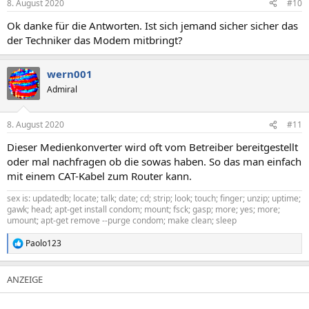
8. August 2020
#10
e
n
Ok danke für die Antworten. Ist sich jemand sicher sicher das
:
der Techniker das Modem mitbringt?
wern001
Admiral
8. August 2020
#11
Dieser Medienkonverter wird oft vom Betreiber bereitgestellt
oder mal nachfragen ob die sowas haben. So das man einfach
mit einem CAT-Kabel zum Router kann.
sex is: updatedb; locate; talk; date; cd; strip; look; touch; finger; unzip; uptime;
gawk; head; apt-get install condom; mount; fsck; gasp; more; yes; more;
umount; apt-get remove --purge condom; make clean; sleep
Paolo123
R
e
a
k
t
i