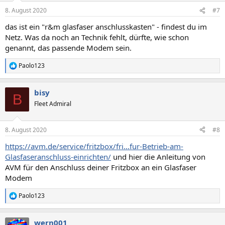
n
8. August 2020
#7
e
n
das ist ein "r&m glasfaser anschlusskasten" - findest du im
:
Netz. Was da noch an Technik fehlt, dürfte, wie schon
genannt, das passende Modem sein.
Paolo123
R
e
a
bisy
k
B
t
Fleet Admiral
i
o
n
8. August 2020
#8
e
n
https://avm.de/service/fritzbox/fri...fur-Betrieb-am-
:
Glasfaseranschluss-einrichten/
und hier die Anleitung von
AVM für den Anschluss deiner Fritzbox an ein Glasfaser
Modem
Paolo123
R
e
a
wern001
k