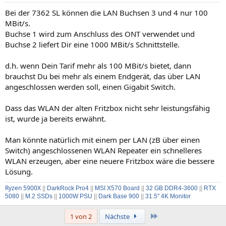
n
Bei der 7362 SL können die LAN Buchsen 3 und 4 nur 100
:
MBit/s.
Buchse 1 wird zum Anschluss des ONT verwendet und
Buchse 2 liefert Dir eine 1000 MBit/s Schnittstelle.
d.h. wenn Dein Tarif mehr als 100 MBit/s bietet, dann
brauchst Du bei mehr als einem Endgerät, das über LAN
angeschlossen werden soll, einen Gigabit Switch.
Dass das WLAN der alten Fritzbox nicht sehr leistungsfähig
ist, wurde ja bereits erwähnt.
Man könnte natürlich mit einem per LAN (zB über einen
Switch) angeschlossenen WLAN Repeater ein schnelleres
WLAN erzeugen, aber eine neuere Fritzbox wäre die bessere
Lösung.
Ryzen 5900X
||
DarkRock Pro4
||
MSI X570 Board
||
32 GB DDR4-3600
||
RTX
5080
||
M.2 SSDs
||
1000W PSU
||
Dark Base 900
||
31.5" 4K Monitor
Letzte
1 von 2
Nächste