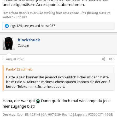
und zeitgemäßere Accesspoints übernehmen.
"American Beer is a lot like making love on a canoe - it's fucking close to
water."
- Eric Idle
eigsi124
,
cee_en
und
hanse987
R
e
a
blackshuck
k
t
Captain
i
o
n
8. August 2020
#16
e
n
Paolo123 schrieb:
:
Hätte ja sein können das jemand sich wirklich sicher ist dann hätte
ich mir die 60 Minuten meines Lebens sparen können die der Anruf
bei der Telekom mit Sicherheit dauert.
Haha, der war gut
Dann guck doch mal wie lange du jetzt
hier zugange bist!
Desktop:
Xeon E3-1231v3|GA-H97-D3H Rev 1.0|Sapphire RX5600XT|16GB