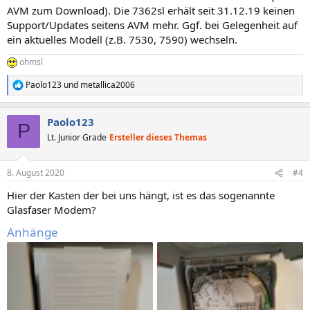
AVM zum Download). Die 7362sl erhält seit 31.12.19 keinen
Support/Updates seitens AVM mehr. Ggf. bei Gelegenheit auf
ein aktuelles Modell (z.B. 7530, 7590) wechseln.
ohmsl
Paolo123
und
metallica2006
R
e
a
Paolo123
k
P
t
Lt. Junior Grade
Ersteller dieses Themas
i
o
n
8. August 2020
#4
e
n
Hier der Kasten der bei uns hängt, ist es das sogenannte
:
Glasfaser Modem?
Anhänge