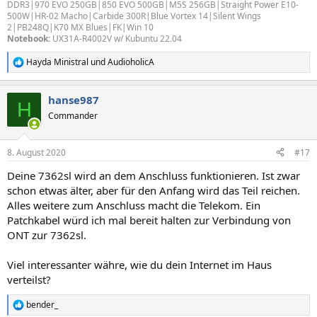
DDR3|970 EVO 250GB|850 EVO 500GB|M5S 256GB|Straight Power E10-
500W|HR-02 Macho|Carbide 300R|Blue Vortex 14|Silent Wings
2|PB248Q|K70 MX Blues|FK|Win 10
Notebook:
UX31A-R4002V w/ Kubuntu 22.04
Hayda Ministral
und
AudioholicA
R
e
a
hanse987
k
H
t
Commander
i
o
n
8. August 2020
#17
e
n
Deine 7362sl wird an dem Anschluss funktionieren. Ist zwar
:
schon etwas älter, aber für den Anfang wird das Teil reichen.
Alles weitere zum Anschluss macht die Telekom. Ein
Patchkabel würd ich mal bereit halten zur Verbindung von
ONT zur 7362sl.
Viel interessanter währe, wie du dein Internet im Haus
verteilst?
bender_
R