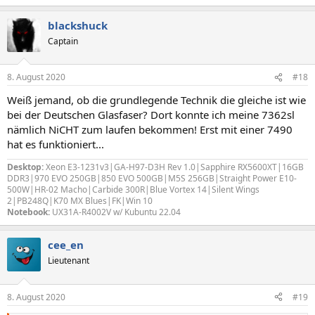
e
a
blackshuck
k
t
Captain
i
o
n
8. August 2020
#18
e
n
Weiß jemand, ob die grundlegende Technik die gleiche ist wie
:
bei der Deutschen Glasfaser? Dort konnte ich meine 7362sl
nämlich NiCHT zum laufen bekommen! Erst mit einer 7490
hat es funktioniert...
Desktop:
Xeon E3-1231v3|GA-H97-D3H Rev 1.0|Sapphire RX5600XT|16GB
DDR3|970 EVO 250GB|850 EVO 500GB|M5S 256GB|Straight Power E10-
500W|HR-02 Macho|Carbide 300R|Blue Vortex 14|Silent Wings
2|PB248Q|K70 MX Blues|FK|Win 10
Notebook:
UX31A-R4002V w/ Kubuntu 22.04
cee_en
Lieutenant
8. August 2020
#19