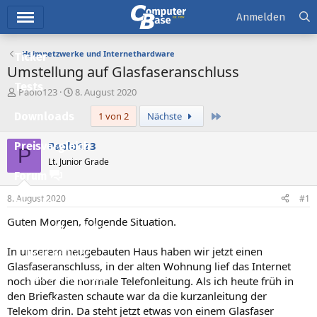
Hauptmenü
Anmelden
Heimnetzwerke und Internethardware
Ticker
Umstellung auf Glasfaseranschluss
Tests
E
E
Paolo123
8. August 2020
r
r
Letzte
Downloads
1 von 2
Nächste
s
s
t
t
e
e
Paolo123
Preisvergleich
P
l
l
Lt. Junior Grade
l
l
Forum
e
t
r
a
8. August 2020
#1
Aktuelles
m
Guten Morgen, folgende Situation.
Empfohlene Inhalte
In unserem neugebauten Haus haben wir jetzt einen
Neue Beiträge
Glasfaseranschluss, in der alten Wohnung lief das Internet
Neueste Aktivitäten
noch über die normale Telefonleitung. Als ich heute früh in
den Briefkasten schaute war da die kurzanleitung der
Leserartikel
Telekom drin. Da steht jetzt etwas von einem Glasfaser