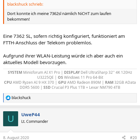
blackshuck schrieb:
Dort konnte ich meine 7362sl nämlich NiCHT zum laufen
bekommen!
Eine 7362 SL, sofern richtig konfiguriert, funktioniert am
FTTH-Anschluss der Telekom problemlos.
Aufgrund ihrer WLAN-Leistung würde ich aber auch ein
aktuelles Modell bevorzugen.
SYSTEM
Minisforum AI X1 Pro |
DISPLAY
Dell UltraSharp 32'' 4K 120Hz
U3225QE |
OS
Windows 11 Pro 64-Bit
CPU
AMD Ryzen AI 9 HX 370 |
GPU
AMD Radeon 890M
|
RAM
32GB AData
DDR5 5600
|
SSD
Crucial P3 Plus 1TB + Lexar NM790 4TB
blackshuck
R
e
a
UweP44
k
U
t
Lt. Commander
i
o
n
8. August 2020
#20
e