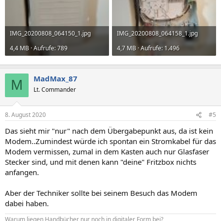
IMG_20200808_064150_1.jpg
IMG_20200808_064158_1.jpg
4,4 MB · Aufrufe: 789
4,7 MB · Aufrufe: 1.496
MadMax_87
M
Lt. Commander
8. August 2020
#5
Das sieht mir "nur" nach dem Übergabepunkt aus, da ist kein
Modem..Zumindest würde ich spontan ein Stromkabel für das
Modem vermissen, zumal in dem Kasten auch nur Glasfaser
Stecker sind, und mit denen kann "deine" Fritzbox nichts
anfangen.
Aber der Techniker sollte bei seinem Besuch das Modem
dabei haben.
Warum liegen Handbücher nur noch in digitaler Form bei?