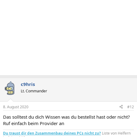
o
n
e
n
:
c9hris
Lt. Commander
8. August 2020
#12
Das solltest du dich Wissen was du bestellst hast oder nicht?
Ruf einfach beim Provider an
Du traust dir den Zusammenbau deines PCs nicht zu?
Liste von Helfern