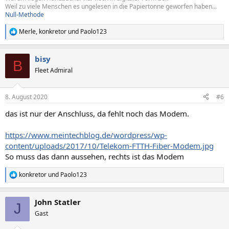
Weil zu viele Menschen es ungelesen in die Papiertonne geworfen haben...
Null-Methode
Merle
,
konkretor
und
Paolo123
R
e
a
bisy
k
B
t
Fleet Admiral
i
o
n
8. August 2020
#6
e
n
das ist nur der Anschluss, da fehlt noch das Modem.
:
https://www.meintechblog.de/wordpress/wp-
content/uploads/2017/10/Telekom-FTTH-Fiber-Modem.jpg
So muss das dann aussehen, rechts ist das Modem
konkretor
und
Paolo123
R
e
a
John Statler
k
J
t
Gast
i
o