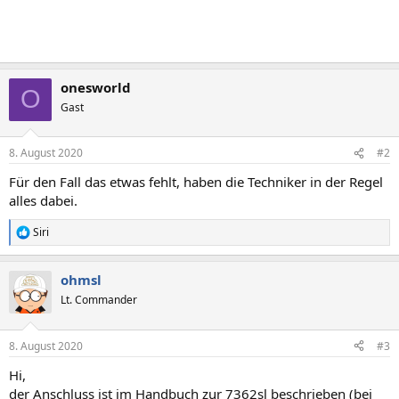
onesworld
O
Gast
8. August 2020
#2
Für den Fall das etwas fehlt, haben die Techniker in der Regel
alles dabei.
Siri
R
e
a
ohmsl
k
t
Lt. Commander
i
o
n
8. August 2020
#3
e
n
Hi,
:
der Anschluss ist im Handbuch zur 7362sl beschrieben (bei