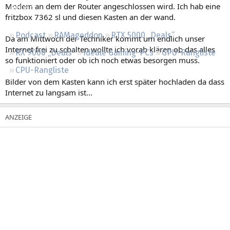
Modem an dem der Router angeschlossen wird. Ich hab eine
Regeln
fritzbox 7362 sl und diesen Kasten an der wand.
Podcast
RAMageddon
RTX 5000 „Deals“
Da am Mittwoch der Techniker kommt um endlich unser
Internet frei zu schalten wollte ich vorab klären ob das alles
RX 9000 „Deals“
Ideale Gaming-PCs
GPU-Rangliste
so funktioniert oder ob ich noch etwas besorgen muss.
CPU-Rangliste
Bilder von dem Kasten kann ich erst später hochladen da dass
Internet zu langsam ist...