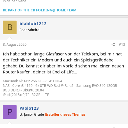
in deiner Nähe
BE PART OF THE CB FOLDING@HOME TEAM
blablub1212
B
Rear Admiral
8. August 2020
#13
Ich habe schon lange Glasfaser von der Telekom, bei mir hat
der Techniker ein Modem und auch ein Spleisgerät dabei
gehabt. Du kannst dir aber im Vorfeld schon mal einen neuen
Router kaufen, deiner ist End-of-Life...
MacBook Air M1: 256 GB - 8GB DDR4
NAS : Core i3 4160 - 6x 8TB WD Red @ Raid5 - Samsung EVO 840 120GB -
8GB DDR3 - Ubuntu 20.04
iPad (2018): 9,7" - 32GB - LTE
Paolo123
P
Lt. Junior Grade
Ersteller dieses Themas