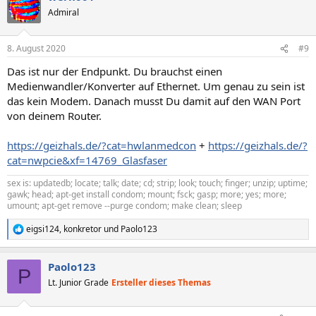
t
Admiral
i
o
n
8. August 2020
#9
e
n
Das ist nur der Endpunkt. Du brauchst einen
:
Medienwandler/Konverter auf Ethernet. Um genau zu sein ist
das kein Modem. Danach musst Du damit auf den WAN Port
von deinem Router.
https://geizhals.de/?cat=hwlanmedcon
+
https://geizhals.de/?
cat=nwpcie&xf=14769_Glasfaser
sex is: updatedb; locate; talk; date; cd; strip; look; touch; finger; unzip; uptime;
gawk; head; apt-get install condom; mount; fsck; gasp; more; yes; more;
umount; apt-get remove --purge condom; make clean; sleep
eigsi124
,
konkretor
und
Paolo123
R
e
a
Paolo123
k
P
t
Lt. Junior Grade
Ersteller dieses Themas
i
o
n