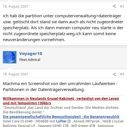
18. August 2007
#3
ich hab die partition unter computerverwaltung>datenträger
usw. gelöscht dort stand sie dann auch als nicht zugeordneter
speicherplatz. Als ich dann meinen computer neu starte is der
nicht zugeordnete speicherplatz weg.ich kann somit keine
neuveränderungen vornehmen.
Voyager10
Fleet Admiral
18. August 2007
#4
Machma ein Screenshot von den umrahmten Laufwerken -
Partitionen in der Datenträgerverwaltung.
Willkommen in Neulands Grusel-Kabinett , verteidigt von den Leyen
und mit Tempolimit 130kb/s
"Deutschland ,das Land der Dichter und Denker: Die Medien dichten.
Die Bevölkerung denkt."
Die gesamtgesellschaftliche Bewusstlosigkeit - die Bananenrepublik
Intel Core I3 4340 - HD4600 mit
Lüfter
, Asrock H87pro4 , 16GB Crucial
Ballistix Tactical LP , Seagate SSHD 1TB , WD Green 4TB , Samsung