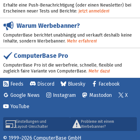
Erhalte eine Push-Benachrichtigung (oder einen Newsletter) bei
Erscheinen neuer Tests und Berichte:
Jetzt anmelden!
Warum Werbebanner?
ComputerBase berichtet unabhängig und verkauft deshalb keine
Inhalte, sondern Werbebanner.
Mehr erfahren!
ComputerBase Pro
ComputerBase Pro ist die werbefreie, schnelle, flexible und
zugleich faire Variante von ComputerBase.
Mehr dazu!
Feeds
Discord
Bluesky
Facebook
Google News
Instagram
Mastodon
X
YouTube
Einstellungen und
Probleme mit einem
Layout-Umschalter
Werbebanner?
© 1999–2026 ComputerBase GmbH