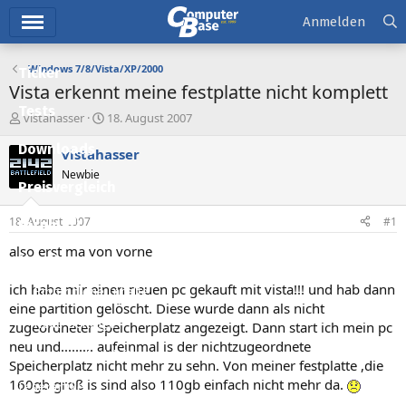
Hauptmenü
Anmelden
Windows 7/8/Vista/XP/2000
Ticker
Vista erkennt meine festplatte nicht komplett
Tests
E
E
vistahasser
18. August 2007
r
r
Downloads
s
s
vistahasser
t
t
Newbie
e
e
Preisvergleich
l
l
l
l
18. August 2007
#1
Forum
e
t
r
a
also erst ma von vorne
Aktuelles
m
ich habe mir einen neuen pc gekauft mit vista!!! und hab dann
Empfohlene Inhalte
eine partition gelöscht. Diese wurde dann als nicht
Neue Beiträge
zugeordneter Speicherplatz angezeigt. Dann start ich mein pc
neu und......... aufeinmal is der nichtzugeordnete
Neueste Aktivitäten
Speicherplatz nicht mehr zu sehn. Von meiner festplatte ,die
160gb groß is sind also 110gb einfach nicht mehr da.
Leserartikel