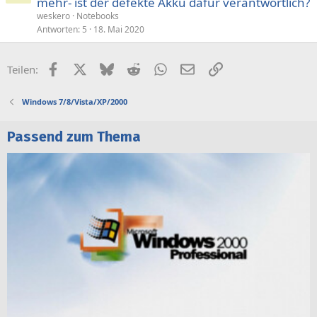
mehr- ist der defekte Akku dafür verantwortlich?
weskero
Notebooks
Antworten
5
18. Mai 2020
Facebook
X (Twitter)
Bluesky
Reddit
WhatsApp
E-Mail
Link
Teilen:
Windows 7/8/Vista/XP/2000
Passend zum Thema