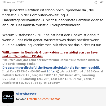
18. August 2007
#2
Die gelöschte Partition ist schon noch irgendwie da , die
findest du in der Computerverwaltung ->
Datenträgerverwaltung -> nicht zugeordnete Partition oder so
ähnlich. Das kannst/musst du Neupartitionieren.
Warum Vistahasser ? "Du" selbst hast den Bockmist gebaut
wenn du das nicht genau wusstest was dabei passiert wenn
du eine Änderung vornimmst. Mit Vista hat das nichts zu tun.
Willkommen in Neulands Grusel-Kabinett , verteidigt von den Leyen
und mit Tempolimit 130kb/s
"Deutschland ,das Land der Dichter und Denker: Die Medien dichten.
Die Bevölkerung denkt."
Die gesamtgesellschaftliche Bewusstlosigkeit - die Bananenrepublik
Intel Core I3 4340 - HD4600 mit
Lüfter
, Asrock H87pro4 , 16GB Crucial
Ballistix Tactical LP , Seagate SSHD 1TB , WD Green 4TB , Samsung
DVDRAM , TFT Samsung T260 26" , Case Lian Li PC-7FNW , Corsair
Accelerator SSD 60GB , be quiet! L8-350W
vistahasser
Newbie
Ersteller dieses Themas