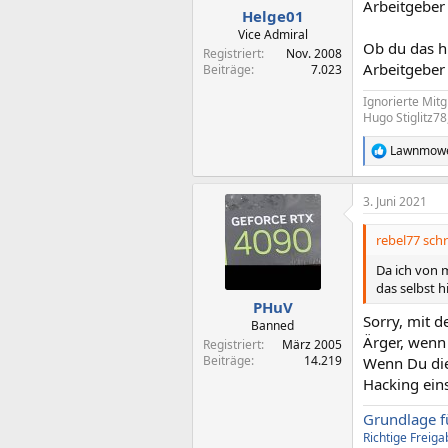
Arbeitgeber 
n
Helge01
:
Vice Admiral
Ob du das h
Registriert
Nov. 2008
Arbeitgeber 
Beiträge
7.023
Ignorierte Mitg
Hugo Stiglitz78
Lawnmow
R
e
a
3. Juni 2021
k
t
i
rebel77 schr
o
n
Da ich von 
e
das selbst 
n
PHuV
:
Sorry, mit d
Banned
Ärger, wenn 
Registriert
März 2005
Beiträge
14.219
Wenn Du die 
Hacking ein
Grundlage f
Richtige Freig