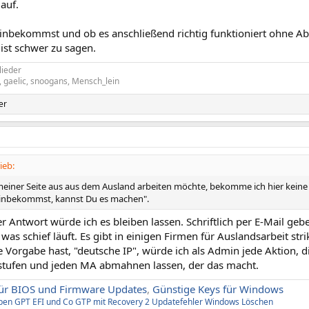
auf.
inbekommst und ob es anschließend richtig funktioniert ohne
ist schwer zu sagen.
lieder
, gaelic, snoogans, Mensch_lein
er
ieb:
meiner Seite aus aus dem Ausland arbeiten möchte, bekomme ich hier keine
hinbekommst, kannst Du es machen".
er Antwort würde ich es bleiben lassen. Schriftlich per E-Mail g
was schief läuft. Es gibt in einigen Firmen für Auslandsarbeit str
Vorgabe hast, "deutsche IP", würde ich als Admin jede Aktion, d
stufen und jeden MA abmahnen lassen, der das macht.
ür BIOS und Firmware Updates
,
Günstige Keys für Windows
aben
GPT EFI und Co
GTP mit Recovery
2
Updatefehler Windows
Löschen