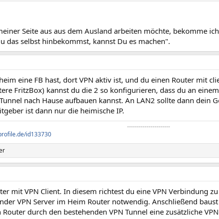
meiner Seite aus aus dem Ausland arbeiten möchte, bekomme ich 
u das selbst hinbekommst, kannst Du es machen".
im eine FB hast, dort VPN aktiv ist, und du einen Router mit cl
itere FritzBox) kannst du die 2 so konfigurieren, dass du an ein
Tunnel nach Hause aufbauen kannst. An LAN2 sollte dann dein Ge
tgeber ist dann nur die heimische IP.
----------------------​
profile.de/id133730
er
er mit VPN Client. In diesem richtest du eine VPN Verbindung zu 
ender VPN Server im Heim Router notwendig. Anschließend baus
 Router durch den bestehenden VPN Tunnel eine zusätzliche VP