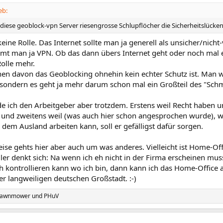
eb:
 diese geoblock-vpn Server riesengrosse Schlupflöcher die Sicherheitslücke
keine Rolle. Das Internet sollte man ja generell als unsicher/ni
mt man ja VPN. Ob das dann übers Internet geht oder noch mal e
olle mehr.
en davon das Geoblocking ohnehin kein echter Schutz ist. Man wi
 sondern es geht ja mehr darum schon mal ein Großteil des "Schm
e ich den Arbeitgeber aber trotzdem. Erstens weil Recht haben
 und zweitens weil (was auch hier schon angesprochen wurde), 
 dem Ausland arbeiten kann, soll er gefälligst dafür sorgen.
ise gehts hier aber auch um was anderes. Vielleicht ist Home-Of
ler denkt sich: Na wenn ich eh nicht in der Firma erscheinen mu
ich kontrollieren kann wo ich bin, dann kann ich das Home-Office
er langweiligen deutschen Großstadt. :-)
Lawnmower
und
PHuV