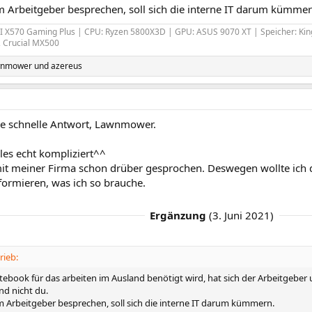
m Arbeitgeber besprechen, soll sich die interne IT darum kümmer
 X570 Gaming Plus | CPU: Ryzen 5800X3D | GPU: ASUS 9070 XT | Speicher: Ki
 Crucial MX500
wnmower
und
azereus
ie schnelle Antwort, Lawnmower.
lles echt kompliziert^^
 mit meiner Firma schon drüber gesprochen. Deswegen wollte ich 
formieren, was ich so brauche.
Ergänzung
(
3. Juni 2021
)
rieb:
otebook für das arbeiten im Ausland benötigt wird, hat sich der Arbeitgebe
d nicht du.
m Arbeitgeber besprechen, soll sich die interne IT darum kümmern.