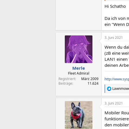
Hi Schatho
Da ich von 
ein "Wenn D
3. Juni 2021
Wenn du dahe
(zB eine we
LAN1 einen 
deinen Arbei
Merle
Fleet Admiral
Registriert
März 2009
http://www.sys
Beiträge
11.624
Lawnmow
R
e
a
3. Juni 2021
k
t
Mobiler Rout
i
o
funktionier
n
den mobilen
e