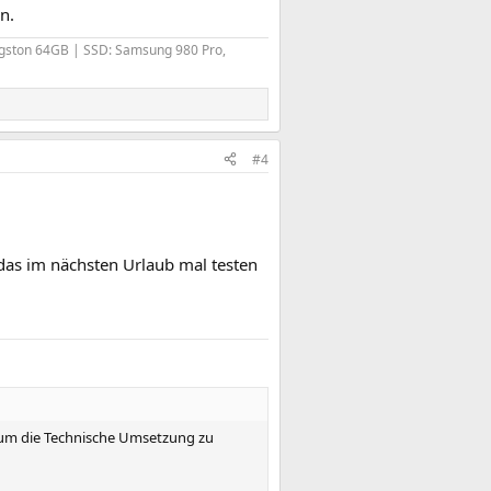
n.
ngston 64GB | SSD: Samsung 980 Pro,
#4
das im nächsten Urlaub mal testen
r um die Technische Umsetzung zu