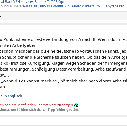
nal Back
VPN services
Realtek Tr
.
TCP Opt
Sound: Nubert
X-4000 RC
,
nuSub XW-900
,
XRC Android Interf
,
RME Babyface Pro 
er
u Punkt ist eine direkte Verbindung von A nach B. Wenn du im A
an den Arbeitgeber .
st schon machbar das du eine deutsche ip vortäuschen kannst. Je
 Schlupflöcher die Sicherheitslücken haben. Ob das dein Arbeitgeb
 Risiko (fristlose Kündigung, Klagen wegen Schäden der firmenge
bestimmungen, Schädigung Datenverarbeitung, Arbeitsaufwand be
sw.).
„wenn du es kannst mach es“, hört sich eher nach einem Arbeitsk
 an.
n in englisch
———
n hat, braucht für den Schrott nicht zu sorgen
Menschen fühlen sich durch Tippfehler gestört.