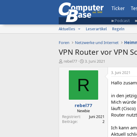
Ticker
Te
Podcast
Aktuelles
Leserartikel
Regeln
Foren
Netzwerke und Internet
Heimn
VPN Router vor VPN S
E
E
rebel77
3. Juni 2021
r
r
s
s
3. Juni 2021
t
t
R
Hallo zusa
e
e
l
l
l
l
in den jetzi
e
t
Mich würde 
rebel77
r
a
läuft (Cisc
m
Newbie
Router nutzt
Registriert
Juni 2021
Beiträge
2
Ich kann am
Aktuell sch