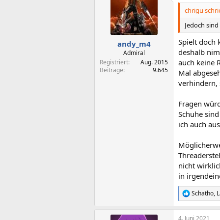
chrigu schri
Jedoch sind
Spielt doch 
andy_m4
deshalb nim
Admiral
auch keine R
Registriert
Aug. 2015
Beiträge
9.645
Mal abgeseh
verhindern,
Fragen würd
Schuhe sind
ich auch aus
Möglicherwe
Threaderstel
nicht wirkl
in irgendein
Schatho
,
R
e
a
4. Juni 2021
k