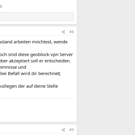
FS
#8
usland arbeiten möchtest, wende
doch sind diese geoblock-vpn Server
er akzeptiert soll er entscheiden.
heimnisse und
i Befall wird dir berechnet(
ollegen der auf deine Stelle
#9