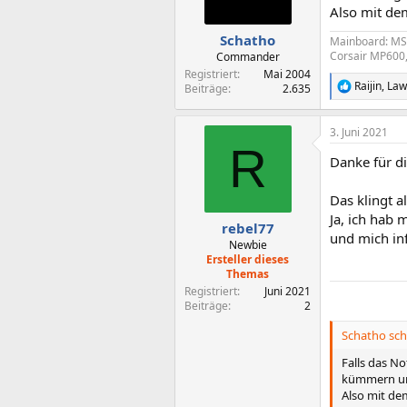
n
Also mit de
e
n
Schatho
Mainboard: MSI
:
Corsair MP600,
Commander
Registriert
Mai 2004
Raijin
,
La
Beiträge
2.635
R
e
a
3. Juni 2021
k
R
t
Danke für d
i
o
n
Das klingt a
e
Ja, ich hab
n
rebel77
und mich in
:
Newbie
Ersteller dieses
Themas
Registriert
Juni 2021
Beiträge
2
Schatho sch
Falls das N
kümmern un
Also mit de