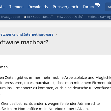
sts
Themen
Downloads
Preisvergleich
Forum
A
RAMageddon
RTX 5000 „Deals“
RX 9000 „Deals“
Ideale Gamin
etzwerke und Internethardware
oftware machbar?
mmen,
gen Zeiten gibt es immer mehr mobile Arbeitsplätze und Möglichk
interessieren, ob es machbar ist, dass man mit einem Firmenno
o) um ins Firmennetz zu kommen, auch eine deutsche IP "vortäus
.
 Client selbst nichts ändern, wegen fehlender Adminrechte.
ließe ich im Homeoffice mein Notebook über LAN an.