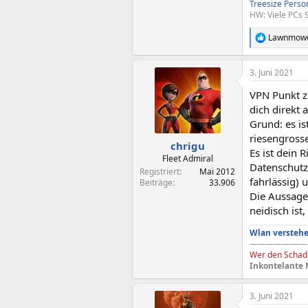
Treesize
Perso
HW: Viele PCs 
Lawnmow
R
e
a
3. Juni 2021
k
t
VPN Punkt z
i
o
dich direkt 
n
Grund: es i
e
riesengrosse
n
chrigu
Es ist dein
:
Fleet Admiral
Datenschutz
Registriert
Mai 2012
fahrlässig) u
Beiträge
33.906
Die Aussage 
neidisch ist,
Wlan verstehe
———————
Wer den Schade
Inkontelante 
3. Juni 2021