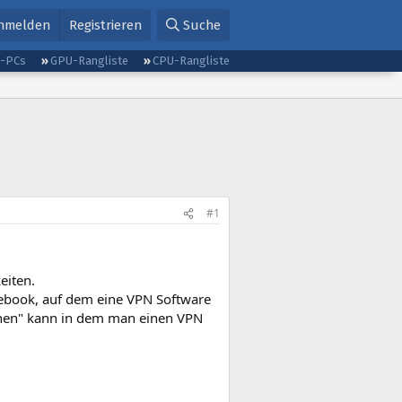
nmelden
Registrieren
Suche
g-PCs
GPU-Rangliste
CPU-Rangliste
#1
eiten.
tebook, auf dem eine VPN Software
chen" kann in dem man einen VPN