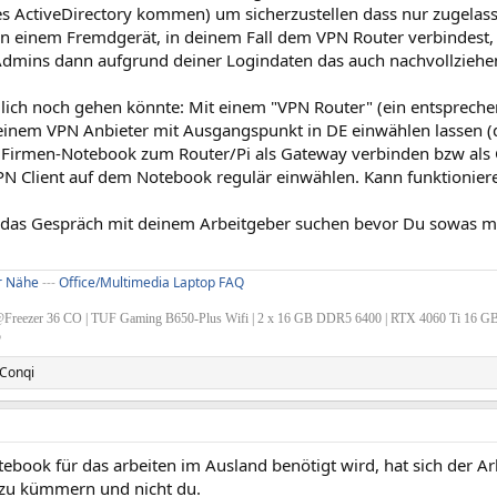
es ActiveDirectory kommen) um sicherzustellen dass nur zugelas
 einem Fremdgerät, in deinem Fall dem VPN Router verbindest,
 Admins dann aufgrund deiner Logindaten das auch nachvollzieh
ch noch gehen könnte: Mit einem "VPN Router" (ein entsprechen
 einem VPN Anbieter mit Ausgangspunkt in DE einwählen lassen (d
 Firmen-Notebook zum Router/Pi als Gateway verbinden bzw al
PN Client auf dem Notebook regulär einwählen. Kann funktioniere
das Gespräch mit deinem Arbeitgeber suchen bevor Du sowas m
er Nähe
---
Office/Multimedia Laptop FAQ
Freezer 36 CO | TUF Gaming B650-Plus Wifi | 2 x 16 GB DDR5 6400 | RTX 4060 Ti 16 G
5
Conqi
tebook für das arbeiten im Ausland benötigt wird, hat sich der A
zu kümmern und nicht du.