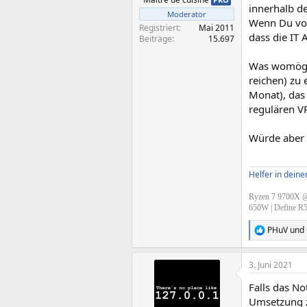
innerhalb d
Moderator
Wenn Du von
Registriert
Mai 2011
dass die IT
Beiträge
15.697
Was womögli
reichen) zu
Monat), das
regulären V
Würde aber 
Helfer in dein
Ryzen 7 9700X @
650W | Define R
PHuV
und
R
e
a
3. Juni 2021
k
t
Falls das No
i
o
Umsetzung 