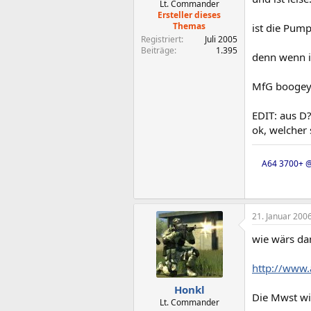
Lt. Commander
Ersteller dieses
Themas
ist die Pum
Registriert
Juli 2005
Beiträge
1.395
denn wenn i
MfG booge
EDIT: aus D
ok, welcher 
A64 3700+ @
21. Januar 200
wie wärs da
http://www.
Honkl
Die Mwst wi
Lt. Commander