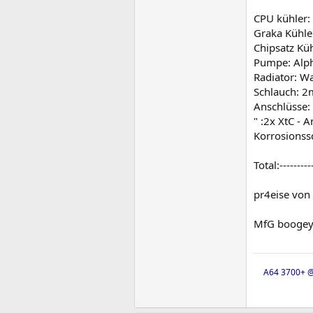
CPU kühler: A
Graka Kühler
Chipsatz Kühl
Pumpe: Alpha
Radiator: Wat
Schlauch: 2m 
Anschlüsse: 
" :2x XtC - A
Korrosionssch
Total:---------
pr4eise von
MfG booge
A64 3700+ @