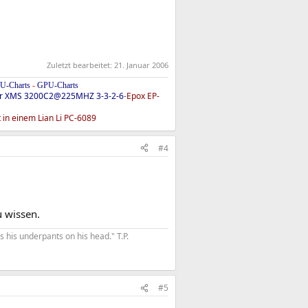
Zuletzt bearbeitet:
21. Januar 2006
U-Charts
-
GPU-Charts
ir XMS 3200C2@225MHZ 3-3-2-6
-
Epox EP-
 in einem Lian Li PC-6089
#4
 wissen.
his underpants on his head." T.P.​
#5