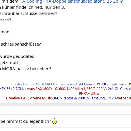
s mit dem
1A-Cooling - 1A-Doppeleinschubradiator 5,25 Zoll?
 kühler finde ich ned, nur den 3.
l schraubanschlüsse nehmen?
esser?
yman
schraubanschlüsse?
e wurde geupdated.
jetzt gut?
n MORA passiv betreiben?
Gutes Forum
-
2Gb RAM OC-Ergebnisse
-
A64/Opteron CPU OC-Ergebnisse
-
CP
 FX 56 (2,7GHz)
-
Asus EAX1800XL @ 600/1400MHz(1,250/2,220 V)
-
2x1 Gb Corsa
9NPA+ Ultra
Creative X-Fi Extreme Music
-
36Gb Raptor & 200Gb Samsung SP120
-
Verpackt
6
pe nimmst du eigentlich?