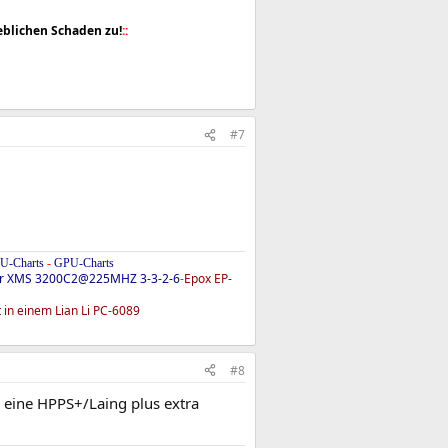
blichen Schaden zu!
::
#7
U-Charts
-
GPU-Charts
ir XMS 3200C2@225MHZ 3-3-2-6
-
Epox EP-
 in einem Lian Li PC-6089
#8
 eine HPPS+/Laing plus extra