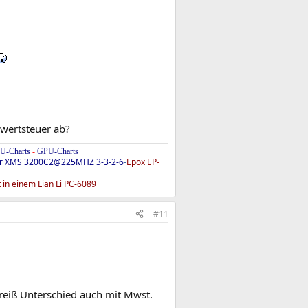
rwertsteuer ab?
U-Charts
-
GPU-Charts
ir XMS 3200C2@225MHZ 3-3-2-6
-
Epox EP-
 in einem Lian Li PC-6089
#11
reiß Unterschied auch mit Mwst.