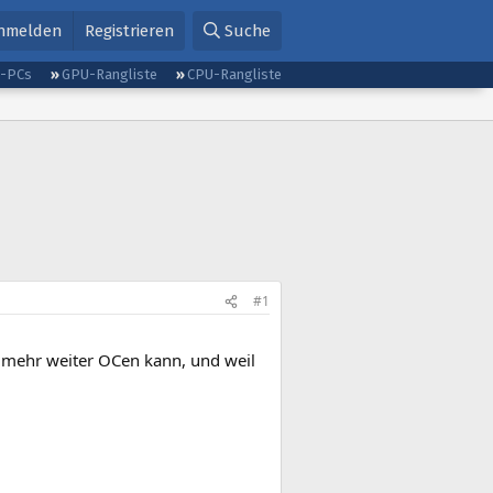
nmelden
Registrieren
Suche
g-PCs
GPU-Rangliste
CPU-Rangliste
#1
mehr weiter OCen kann, und weil