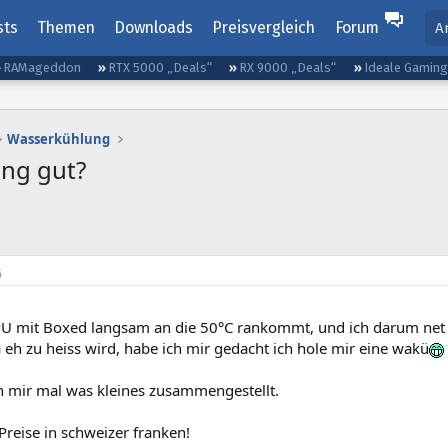
sts
Themen
Downloads
Preisvergleich
Forum
A
RAMageddon
RTX 5000 „Deals“
RX 9000 „Deals“
Ideale Gamin
Wasserkühlung
ng gut?
6
U mit Boxed langsam an die 50°C rankommt, und ich darum net 
eh zu heiss wird, habe ich mir gedacht ich hole mir eine wakü
h mir mal was kleines zusammengestellt.
reise in schweizer franken!