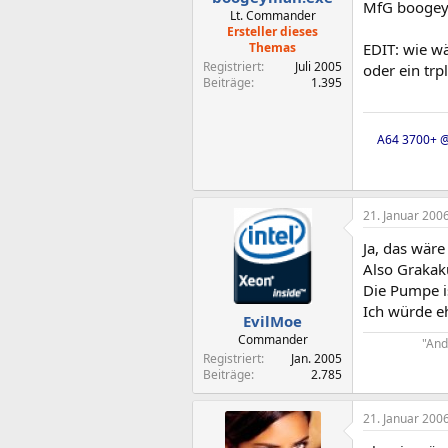
MfG booge
Lt. Commander
Ersteller dieses
Themas
EDIT: wie w
Registriert
Juli 2005
oder ein trp
Beiträge
1.395
A64 3700+ @
21. Januar 200
Ja, das wäre 
Also Grakak
Die Pumpe i
Ich würde e
EvilMoe
Commander
"And
Registriert
Jan. 2005
Beiträge
2.785
21. Januar 200