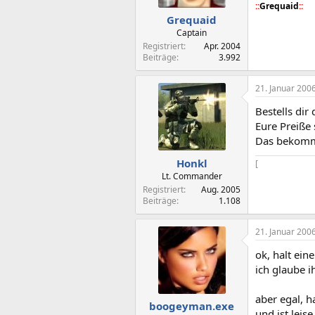
::
Grequaid
::
Grequaid
Captain
Registriert
Apr. 2004
Beiträge
3.992
21. Januar 200
Bestells dir
Eure Preiße
Das bekomms
Honkl
[
Lt. Commander
Registriert
Aug. 2005
Beiträge
1.108
21. Januar 200
ok, halt ei
ich glaube 
aber egal, h
boogeyman.exe
und ist leise