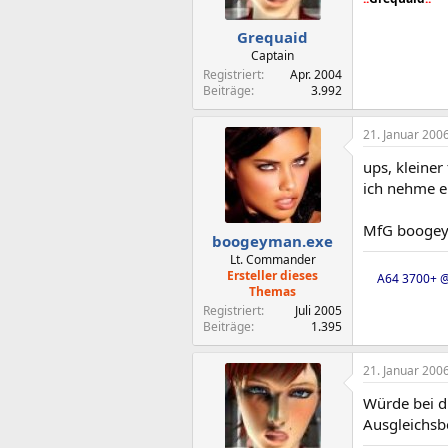
Grequaid
Captain
Registriert
Apr. 2004
Beiträge
3.992
21. Januar 200
ups, kleiner f
ich nehme e
MfG booge
boogeyman.exe
Lt. Commander
Ersteller dieses
A64 3700+ @
Themas
Registriert
Juli 2005
Beiträge
1.395
21. Januar 200
Würde bei d
Ausgleichsb