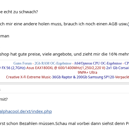
pe echt zu schwach?
ch mir eine andere holen muss, brauch ich noch einen AGB usw.
yman
?
shop hat gute preise, viele angebote, und zieht mir die 16% meh
Gutes Forum
-
2Gb RAM OC-Ergebnisse
-
A64/Opteron CPU OC-Ergebnisse
-
CP
 FX 56 (2,7GHz)
-
Asus EAX1800XL @ 600/1400MHz(1,250/2,220 V)
-
2x1 Gb Corsa
9NPA+ Ultra
Creative X-Fi Extreme Music
-
36Gb Raptor & 200Gb Samsung SP120
-
Verpackt
6
mit?
alphacool.de/xt/index.php
rst schon Bezahlen müssen.Schau mal vorbei dann siehst denn P