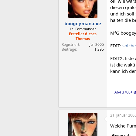
ok, wie wär
diesen graka
und ich sol
halten die b
boogeyman.exe
Lt. Commander
MfG booge
Ersteller dieses
Themas
Registriert
Juli 2005
EDIT:
solche
Beiträge
1.395
EDIT2: list
ist die wakü 
kann ich de
A64 3700+ @
21. Januar 200
Welche Pum
::
Grequaid
::