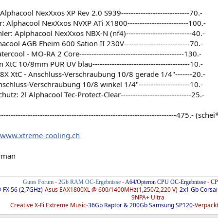
lphacool NexXxos XP Rev 2.0 S939----------------------------70.-
: Alphacool NexXxos NVXP ATi X1800-------------------------100.-
er: Aplphacool NexXxos NBX-N (nf4)---------------------------40.-
cool AGB Eheim 600 Sation II 230V---------------------------70.-
ercool - MO-RA 2 Core-------------------------------------------130.-
XtC 10/8mm PUR UV blau----------------------------------------10.-
8X XtC - Anschluss-Verschraubung 10/8 gerade 1/4"-------20.-
nschluss-Verschraubung 10/8 winkel 1/4"---------------------10.-
utz: 2l Alphacool Tec-Protect-Clear-----------------------------25.-
-------------------------------------------------------------------------475.- 
www.xtreme-cooling.ch
yman
Gutes Forum
-
2Gb RAM OC-Ergebnisse
-
A64/Opteron CPU OC-Ergebnisse
-
CP
 FX 56 (2,7GHz)
-
Asus EAX1800XL @ 600/1400MHz(1,250/2,220 V)
-
2x1 Gb Corsa
9NPA+ Ultra
Creative X-Fi Extreme Music
-
36Gb Raptor & 200Gb Samsung SP120
-
Verpackt