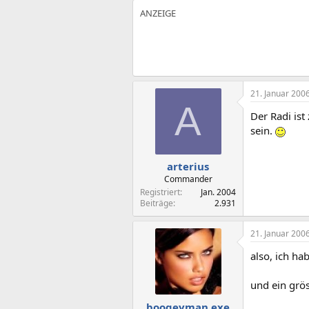
21. Januar 200
A
Der Radi is
sein.
arterius
Commander
Registriert
Jan. 2004
Beiträge
2.931
21. Januar 200
also, ich ha
und ein grös
boogeyman.exe