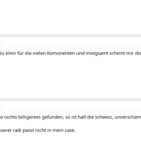
6
t zu klein für die vielen Komonenten und insegsamt scheint mir d
6
be nichts billigerees gefunden, so ist halt die schweiz, unverschäm
serer radi passt nicht in mein case.