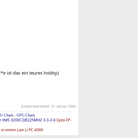
(schei**e ist das ein teures hobby)
Zuletzt bearbeitet:
21. Januar 2006
U-Charts
-
GPU-Charts
ir XMS 3200C2@225MHZ 3-3-2-6
-
Epox EP-
 in einem Lian Li PC-6089