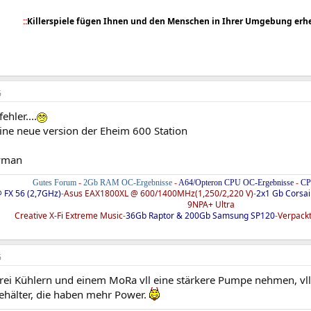
::
Killerspiele fügen Ihnen und den Menschen in Ihrer Umgebung erhe
6
ehler....
ine neue version der Eheim 600 Station
yman
Gutes Forum
-
2Gb RAM OC-Ergebnisse
-
A64/Opteron CPU OC-Ergebnisse
-
CP
 FX 56 (2,7GHz)
-
Asus EAX1800XL @ 600/1400MHz(1,250/2,220 V)
-
2x1 Gb Corsa
9NPA+ Ultra
Creative X-Fi Extreme Music
-
36Gb Raptor & 200Gb Samsung SP120
-
Verpackt
6
rei Kühlern und einem MoRa vll eine stärkere Pumpe nehmen, vll
ehälter, die haben mehr Power.