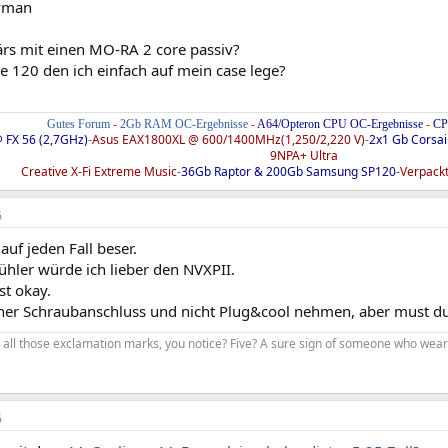
yman
ärs mit einen MO-RA 2 core passiv?
le 120 den ich einfach auf mein case lege?
Gutes Forum
-
2Gb RAM OC-Ergebnisse
-
A64/Opteron CPU OC-Ergebnisse
-
CP
 FX 56 (2,7GHz)
-
Asus EAX1800XL @ 600/1400MHz(1,250/2,220 V)
-
2x1 Gb Corsa
9NPA+ Ultra
Creative X-Fi Extreme Music
-
36Gb Raptor & 200Gb Samsung SP120
-
Verpackt
6
auf jeden Fall beser.
ühler würde ich lieber den NVXPII.
st okay.
her Schraubanschluss und nicht Plug&cool nehmen, aber must du
 all those exclamation marks, you notice? Five? A sure sign of someone who wears 
6