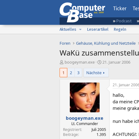
Ticker
Te
Podcast
Aktuelles
Leserartikel
Regeln
Foren
Gehäuse, Kühlung und Netzteile
WaKü zusammenstellu
E
E
boogeyman.exe
21. Januar 2006
r
r
1
2
3
Nächste
s
s
t
t
e
e
21. Januar 200
l
l
hallo,
l
l
e
t
da meine CP
r
a
meine graka 
m
boogeyman.exe
nun habe ic
Lt. Commander
Registriert
Juli 2005
ACHTUNG!: P
Beiträge
1.395