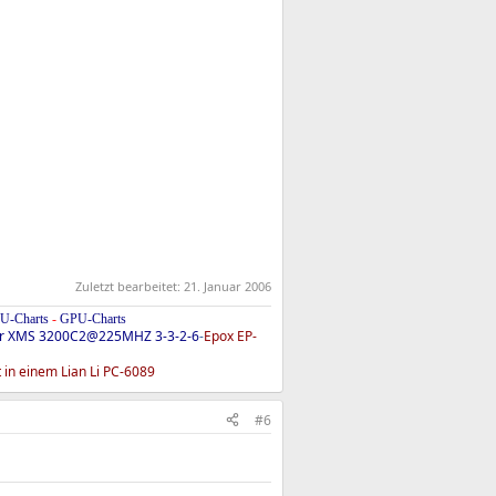
Zuletzt bearbeitet:
21. Januar 2006
U-Charts
-
GPU-Charts
ir XMS 3200C2@225MHZ 3-3-2-6
-
Epox EP-
 in einem Lian Li PC-6089
#6