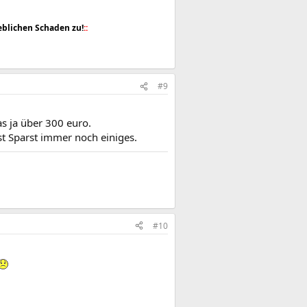
blichen Schaden zu!
::
#9
s ja über 300 euro.
st Sparst immer noch einiges.
#10