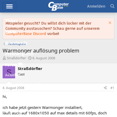
Hauptmenü
Anmelden
Ticker
Mitspieler gesucht? Du willst dich locker mit der
Community austauschen? Schau gerne auf unserem
Tests
ComputerBase Discord
vorbei!
Downloads
Actionspiele
Warmonger auflösung problem
Preisvergleich
E
E
Straßdörfler
8. August 2008
r
r
Forum
s
s
Straßdörfler
S
t
t
Gast
Aktuelles
e
e
l
l
Empfohlene Inhalte
l
l
8. August 2008
#1
e
t
Neue Beiträge
r
a
hi,
m
Neueste Aktivitäten
ich habe jetzt gestern Warmonger installiert,
Leserartikel
läuft auch auf 1680x1050 auf max details mit 60fps, doch