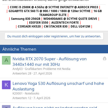
|
CORE i5 2500K @ 4.5Ghz @ SCYTHE INFINITY @ ASROCK PRO3
|
|
GIGABYTE GTX 560 Ti @ 900 / 1000 / 1800 @ 120er SCYTHE
|
16 GB
TEAMGROUP ELITE
|
|
Samsung 830 256GB
|
WD6400AAKS @ SCYTHE QUITE DRIVE
|
|
EDIFIER S550
|
AUZENTECH FORTE
|
|
CORSAIR HX520
|
CM STACKER 830
|
DELL U2412M
|
Du musst dich einloggen oder registrieren, um hier zu antworten.
Ähnliche Themen
Nvidia RTX 2070 Super - Auflösung von
A
e
3440x1440 nur mit 30Hz
s
Andy03
Grafikkarten: Probleme mit Nvidia
p
Antworten
28
27. April 2026
e
Lenovo Yoga 530 Auflösung unscharf und hohe
r
K
Auslastung
r
t
K20001
Notebooks
Antworten
12
7. April 2026
Auflösung kann nicht geändert werden seid