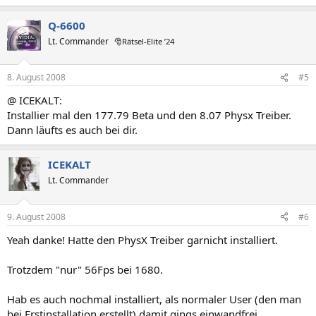
Q-6600
Lt. Commander
🎅Rätsel-Elite ’24
8. August 2008
#5
@ ICEKALT:
Installier mal den 177.79 Beta und den 8.07 Physx Treiber.
Dann läufts es auch bei dir.
ICEKALT
Lt. Commander
9. August 2008
#6
Yeah danke! Hatte den PhysX Treiber garnicht installiert.
Trotzdem "nur" 56Fps bei 1680.
Hab es auch nochmal installiert, als normaler User (den man
bei Erstinstallation erstellt) damit gings einwandfrei.