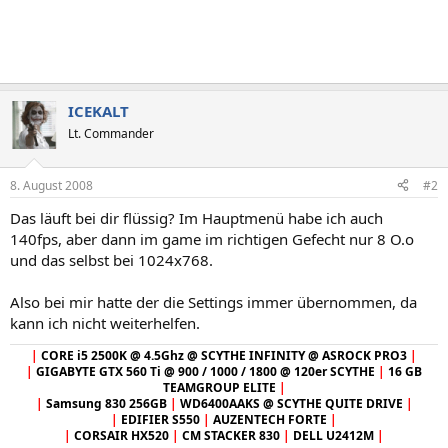
ICEKALT
Lt. Commander
8. August 2008
#2
Das läuft bei dir flüssig? Im Hauptmenü habe ich auch
140fps, aber dann im game im richtigen Gefecht nur 8 O.o
und das selbst bei 1024x768.
Also bei mir hatte der die Settings immer übernommen, da
kann ich nicht weiterhelfen.
|
CORE i5 2500K @ 4.5Ghz @ SCYTHE INFINITY @ ASROCK PRO3
|
|
GIGABYTE GTX 560 Ti @ 900 / 1000 / 1800 @ 120er SCYTHE
|
16 GB
TEAMGROUP ELITE
|
|
Samsung 830 256GB
|
WD6400AAKS @ SCYTHE QUITE DRIVE
|
|
EDIFIER S550
|
AUZENTECH FORTE
|
|
CORSAIR HX520
|
CM STACKER 830
|
DELL U2412M
|