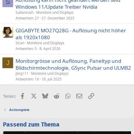
S
Windows 11/Update Treiber Nvidia
Sultanrush
Monitore und Displays
Antworten
27
27. Dezember 2025
GIGABYTE MO27Q28G - Auflösung nicht höher
als 1920x1080
Siran
Monitore und Displays
Antworten
5
8. April 2026
Monitorgrösse und Auflösung, Paneltyp und
J
Bildschirmtechnologie, GSync Pulsar und ULMB2
Jörg111
Monitore und Displays
Antworten
19
18. Juli 2025
Facebook
X (Twitter)
Bluesky
Reddit
WhatsApp
E-Mail
Link
Teilen:
Actionspiele
Passend zum Thema