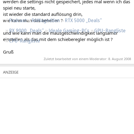
werden die settings nicht gespeichert, jedes mal wenn ich das
Regeln
spiel neu starte,
ist wieder die standard auflösung drin,
wie kann man das beheben ?
Podcast
RAMageddon
RTX 5000 „Deals“
RX 9000 „Deals“
Ideale Gaming-PCs
GPU-Rangliste
und wie kann man die mausgeschwindigkeit langsamer
einstellen als das mit dem schieberegler möglich ist ?
CPU-Rangliste
Gruß
Zuletzt bearbeitet von einem Moderator:
8. August 2008