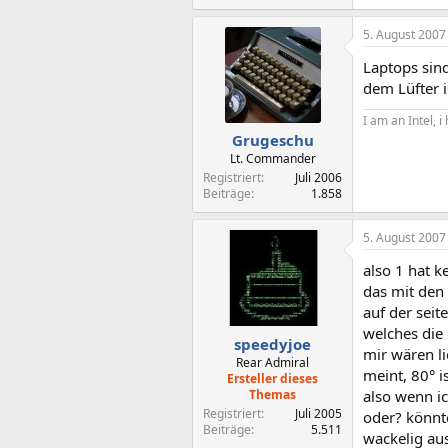
5. August 2007
Laptops sind
dem Lüfter 
I am an Intel, 
Grugeschu
Lt. Commander
Registriert
Juli 2006
Beiträge
1.858
5. August 2007
also 1 hat 
das mit den 
auf der seit
welches die g
speedyjoe
mir wären li
Rear Admiral
meint, 80° i
Ersteller dieses
Themas
also wenn i
Registriert
Juli 2005
oder? könnt
Beiträge
5.511
wackelig aus