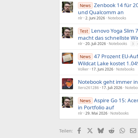
Zenbook 14 für 20
News
und Qualcomm an
nlr
2. Juni 2026
Notebooks
Lenovo Yoga Slim 7
Test
macht das schnellste W
nlr
20. Juli 2026
Notebooks
3
47 Prozent EU-Auf
News
Wildcat Lake kostet 1.04
Volker
17. Juni 2026
Notebooks
Notebook geht immer ins
Xero261286
17. Juli 2026
Notebo
Aspire Go 15: Ac
News
in Portfolio auf
nlr
29. Mai 2026
Notebooks
Facebook
X (Twitter)
Bluesky
Reddit
What
Teilen: