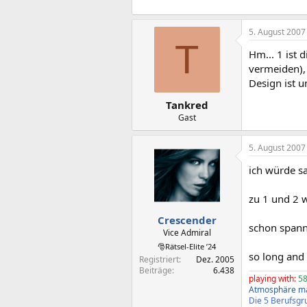
5. August 2007
T
Hm... 1 ist
vermeiden), 
Design ist u
Tankred
Gast
5. August 2007
ich würde s
zu 1 und 2 w
Crescender
schon spanne
Vice Admiral
🎅Rätsel-Elite ’24
so long and
Registriert
Dez. 2005
Beiträge
6.438
playing with:
58
Atmosphäre ma
Die 5 Berufsgru