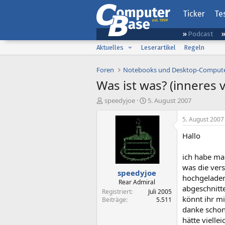
Ticker
Te
Podcast
Aktuelles
Leserartikel
Regeln
Foren
Notebooks und Desktop-Comput
Was ist was? (inneres
E
E
speedyjoe
5. August 2007
r
r
s
s
5. August 2007
t
t
Hallo
e
e
l
l
l
l
ich habe mal
e
t
was die ver
speedyjoe
r
a
hochgeladen
m
Rear Admiral
abgeschnitte
Registriert
Juli 2005
könnt ihr mi
Beiträge
5.511
danke schon
hätte vielle