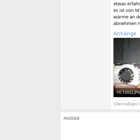
etwas erfah
es ist von M
wärme an der
abnehmen m
Anhänge
PICT0002.JP
199,9 KB · Au
Übermäßiges Lo