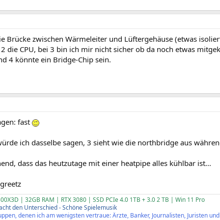
 die Brücke zwischen Wärmeleiter und Lüftergehäuse (etwas isoli
2 die CPU, bei 3 bin ich mir nicht sicher ob da noch etwas mitgek
nd 4 könnte ein Bridge-Chip sein.
agen: fast
ürde ich dasselbe sagen, 3 sieht wie die northbridge aus während
nd, dass das heutzutage mit einer heatpipe alles kühlbar ist...
 greetz
00X3D | 32GB RAM | RTX 3080 | SSD PCIe 4.0 1TB + 3.0 2 TB | Win 11 Pro
cht den Unterschied - Schöne Spielemusik
ppen, denen ich am wenigsten vertraue: Ärzte, Banker, Journalisten, Juristen und P