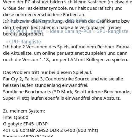
Wenn der PC abstürzt bilden sich kleine Kästchen (in etwa die
Regeln
Größe der Taskleistensymbole. nur halt quadratisch) und
diese nehmen verschiedene Farben an.
Ich hab zwar die Vermutung, dass es an der Grafikkarte bzw
Podcast
RAMageddon
RTX 5000 „Deals“
den Treibern liegt aber ich habe alle verfügbaren Treiber
RX 9000 „Deals“
Ideale Gaming-PCs
GPU-Rangliste
bereits ausprobiert.
CPU-Rangliste
Ich habe 2 Versionen des Spiels auf meinem Rechner. Einmal
die Aktuellste, um online per Battlenet zu spielen und dann
noch die Version 1.18, um per LAN mit Kollegen zu spielen.
Das Problem tritt nur bei diesem Spiel auf.
Far Cry 2, Fallout 3, Counterstrike Source und wie sie alle
heissen laufen stundenlang einwandfrei.
Sämtliche Benchmarks (3D Mark, Sisoft-interne Benchmarks,
Super Pi etc) laufen ebenfalls einwandfrei ohne Absturz.
Zu meinem System:
Intel Q6600
Gigabyte EP45-UD3P
4x1 GB Corsair XMS2 DDR 2 6400 (800 mhz)
Sapphire 4870 (512mb)