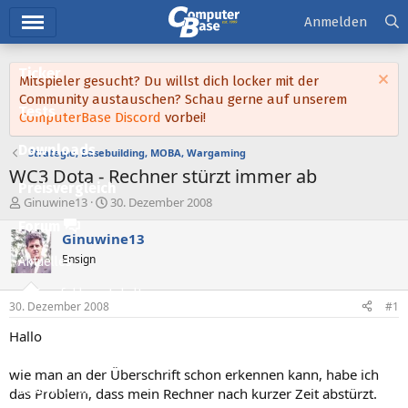
Hauptmenü
Anmelden
Ticker
Mitspieler gesucht? Du willst dich locker mit der
Community austauschen? Schau gerne auf unserem
Tests
ComputerBase Discord
vorbei!
Downloads
Strategie, Basebuilding, MOBA, Wargaming
WC3 Dota - Rechner stürzt immer ab
Preisvergleich
E
E
Ginuwine13
30. Dezember 2008
r
r
Forum
s
s
Ginuwine13
t
t
Ensign
Aktuelles
e
e
l
l
Empfohlene Inhalte
l
l
30. Dezember 2008
#1
e
t
Neue Beiträge
r
a
Hallo
m
Neueste Aktivitäten
wie man an der Überschrift schon erkennen kann, habe ich
Leserartikel
das Problem, dass mein Rechner nach kurzer Zeit abstürzt.