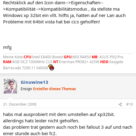
Rechtsklick auf den Icon dann-->Eigenschaften--
>Kompatibilität-->Kompatibilitätsmodus , da stellste ma
Windows xp 32bit ein vllt. hilfts ja, hatten auf ner Lan auch
Probleme mit 64bit vista hat bei cs:s geholfen!
mfg
Meine Kiste:
CPU
:
Intel E8400 Boxed
GPU
:
MSI R4850
MB
:
ASUS P5Q Pro
RAM
:
4GB OCZ 1000MHz CL5
NT
:
Enermax PRO82+ 425W
HDD
:
Seagate
Barracuda 7200.11 640GB
Ginuwine13
Ensign
Ersteller dieses Themas
31. Dezember 2008
#10
habs mal ausprobiert mit dem umstellen auf xp32bit.
allerdings hats leider nicht geholfen.
das problem trat gestern auch noch bei fallout 3 auf und nach
einer stunde auch bei fc2.