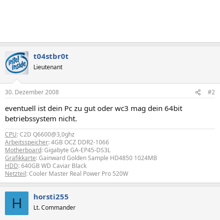
t04stbr0t
Lieutenant
30. Dezember 2008
#2
eventuell ist dein Pc zu gut oder wc3 mag dein 64bit
betriebssystem nicht.
CPU
: C2D Q6600@3,0ghz
Arbeitsspeicher
: 4GB OCZ DDR2-1066
Motherboard
: Gigabyte GA-EP45-DS3L
Grafikkarte
: Gainward Golden Sample HD4850 1024MB
HDD
: 640GB WD Caviar Black
Netzteil
: Cooler Master Real Power Pro 520W
horsti255
H
Lt. Commander