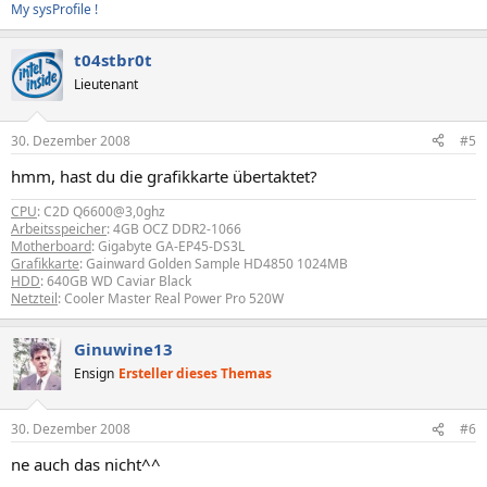
My sysProfile !
t04stbr0t
Lieutenant
30. Dezember 2008
#5
hmm, hast du die grafikkarte übertaktet?
CPU
: C2D Q6600@3,0ghz
Arbeitsspeicher
: 4GB OCZ DDR2-1066
Motherboard
: Gigabyte GA-EP45-DS3L
Grafikkarte
: Gainward Golden Sample HD4850 1024MB
HDD
: 640GB WD Caviar Black
Netzteil
: Cooler Master Real Power Pro 520W
Ginuwine13
Ensign
Ersteller dieses Themas
30. Dezember 2008
#6
ne auch das nicht^^