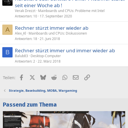
seit einer Woche ab !
Verak Drezzt
Mainboards und CPUs: Probleme mit Intel
Antworten
10
17. September 2020
Rechner stürzt immer wieder ab
A
Alex_Kl
Mainboards und CPUs: Diskussionen
Antworten
18
21. Juni 2018
Rechner stürzt immer und immer wieder ab
B
Balub83
Desktop-Computer
Antworten
2
22. März 2018
Facebook
X (Twitter)
Bluesky
Reddit
WhatsApp
E-Mail
Link
Teilen:
Strategie, Basebuilding, MOBA, Wargaming
Passend zum Thema