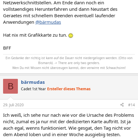
Netzwerkschnittstellen. Am Ende dann noch ein
vollstaendiges Herunterfahren und dann Neustart des
Geraetes mit schnellem Beenden eventuell laufender
Anwendungen
@bärmudas
Hat nix mit Grafikkarte zu tun.
BFF
Ein Gedanke der richtig ist kann auf die Dauer nicht niedergelogen werden. (Otto von
Bismarck). -> There are only two genders.
Wen Du mit Wissen nicht überzeugen kannst, den verwirre mit Schwachsinn!
bärmudas
B
Cadet 1st Year
Ersteller dieses Themas
29. Juli 2020
#14
Ich weiß, ich sehe nur nach wie vor die Ursache des Problems
nicht, zumal es ja nur mit der dedizierten Karte auftritt. Ist ja
auch egal, wenns funktioniert. Wie gesgat, den Tag nicht vor
dem Abend loben und in einer Woche ausgiebig testen.