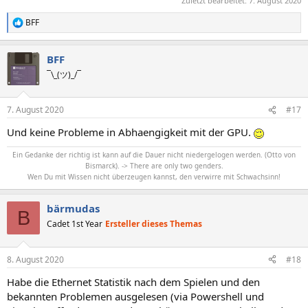
Zuletzt bearbeitet:
7. August 2020
BFF
R
e
a
BFF
k
t
¯\_(ツ)_/¯
i
o
n
7. August 2020
#17
e
n
Und keine Probleme in Abhaengigkeit mit der GPU.
:
Ein Gedanke der richtig ist kann auf die Dauer nicht niedergelogen werden. (Otto von
Bismarck). -> There are only two genders.
Wen Du mit Wissen nicht überzeugen kannst, den verwirre mit Schwachsinn!
bärmudas
B
Cadet 1st Year
Ersteller dieses Themas
8. August 2020
#18
Habe die Ethernet Statistik nach dem Spielen und den
bekannten Problemen ausgelesen (via Powershell und