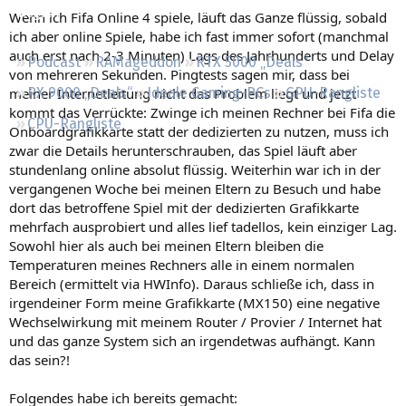
Regeln
Wenn ich Fifa Online 4 spiele, läuft das Ganze flüssig, sobald
ich aber online Spiele, habe ich fast immer sofort (manchmal
auch erst nach 2-3 Minuten) Lags des Jahrhunderts und Delay
Podcast
RAMageddon
RTX 5000 „Deals“
von mehreren Sekunden. Pingtests sagen mir, dass bei
meiner Internetleitung nicht das Problem liegt und jetzt
RX 9000 „Deals“
Ideale Gaming-PCs
GPU-Rangliste
kommt das Verrückte: Zwinge ich meinen Rechner bei Fifa die
CPU-Rangliste
Onboardgrafikkarte statt der dedizierten zu nutzen, muss ich
zwar die Details herunterschrauben, das Spiel läuft aber
stundenlang online absolut flüssig. Weiterhin war ich in der
vergangenen Woche bei meinen Eltern zu Besuch und habe
dort das betroffene Spiel mit der dedizierten Grafikkarte
mehrfach ausprobiert und alles lief tadellos, kein einziger Lag.
Sowohl hier als auch bei meinen Eltern bleiben die
Temperaturen meines Rechners alle in einem normalen
Bereich (ermittelt via HWInfo). Daraus schließe ich, dass in
irgendeiner Form meine Grafikkarte (MX150) eine negative
Wechselwirkung mit meinem Router / Provier / Internet hat
und das ganze System sich an irgendetwas aufhängt. Kann
das sein?!
Folgendes habe ich bereits gemacht: