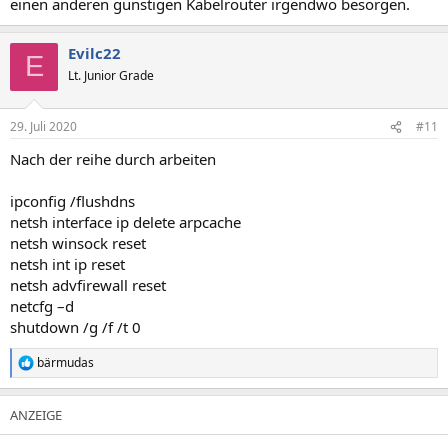
einen anderen günstigen Kabelrouter irgendwo besorgen.
Evilc22
E
Lt. Junior Grade
29. Juli 2020
#11
Nach der reihe durch arbeiten
ipconfig /flushdns
netsh interface ip delete arpcache
netsh winsock reset
netsh int ip reset
netsh advfirewall reset
netcfg –d
shutdown /g /f /t 0
bärmudas
R
e
a
k
t