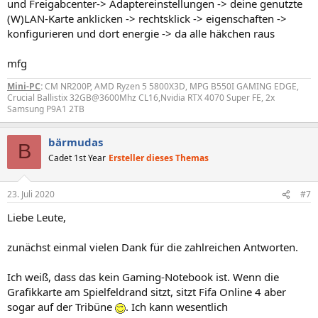
und Freigabcenter-> Adaptereinstellungen -> deine genutzte
(W)LAN-Karte anklicken -> rechtsklick -> eigenschaften ->
konfigurieren und dort energie -> da alle häkchen raus
mfg
Mini-PC
:
CM NR200P, AMD Ryzen 5 5800X3D, MPG B550I GAMING EDGE,
Crucial Ballistix 32GB@3600Mhz CL16,Nvidia RTX 4070 Super FE, 2x
Samsung P9A1 2TB
bärmudas
B
Cadet 1st Year
Ersteller dieses Themas
23. Juli 2020
#7
Liebe Leute,
zunächst einmal vielen Dank für die zahlreichen Antworten.
Ich weiß, dass das kein Gaming-Notebook ist. Wenn die
Grafikkarte am Spielfeldrand sitzt, sitzt Fifa Online 4 aber
sogar auf der Tribüne
. Ich kann wesentlich