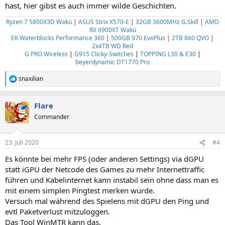
hast, hier gibst es auch immer wilde Geschichten.
Ryzen 7 5800X3D Wakü
|
ASUS Strix X570-E
|
32GB 3600MHz G.Skill
|
AMD
RX 6900XT Wakü
EK Waterblocks Performance 360
|
500GB 970 EvoPlus
|
2TB 860 QVO
|
2x4TB WD Red
G PRO Wireless
|
G915 Clicky-Switches
|
TOPPING L30 & E30
|
beyerdynamic DT1770 Pro
snaxilian
R
e
a
Flare
k
t
Commander
i
o
n
23. Juli 2020
#4
e
n
Es könnte bei mehr FPS (oder anderen Settings) via dGPU
:
statt iGPU der Netcode des Games zu mehr Internettraffic
führen und Kabelinternet kann instabil sein ohne dass man es
mit einem simplen Pingtest merken würde.
Versuch mal während des Spielens mit dGPU den Ping und
evtl Paketverlust mitzuloggen.
Das Tool WinMTR kann das.