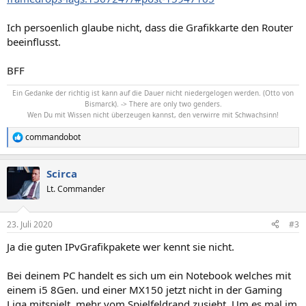
Ich persoenlich glaube nicht, dass die Grafikkarte den Router
beeinflusst.
BFF
Ein Gedanke der richtig ist kann auf die Dauer nicht niedergelogen werden. (Otto von
Bismarck). -> There are only two genders.
Wen Du mit Wissen nicht überzeugen kannst, den verwirre mit Schwachsinn!
commandobot
R
e
a
Scirca
k
t
Lt. Commander
i
o
n
23. Juli 2020
#3
e
n
Ja die guten IPvGrafikpakete wer kennt sie nicht.
:
Bei deinem PC handelt es sich um ein Notebook welches mit
einem i5 8Gen. und einer MX150 jetzt nicht in der Gaming
Liga mitspielt, mehr vom Spielfeldrand zusieht. Um es mal im