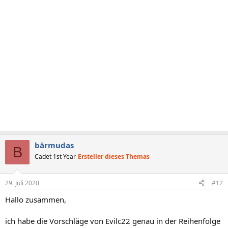
i
o
n
e
n
:
bärmudas
B
Cadet 1st Year
Ersteller dieses Themas
29. Juli 2020
#12
Hallo zusammen,
ich habe die Vorschläge von Evilc22 genau in der Reihenfolge