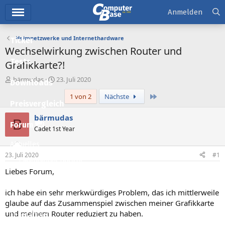
Hauptmenü
Anmelden
Heimnetzwerke und Internethardware
Ticker
Wechselwirkung zwischen Router und
Tests
Grafikkarte?!
E
E
bärmudas
23. Juli 2020
Downloads
r
r
Letzte
1 von 2
Nächste
s
s
Preisvergleich
t
t
e
e
bärmudas
B
l
l
Forum
Cadet 1st Year
l
l
e
t
Aktuelles
r
a
23. Juli 2020
#1
m
Empfohlene Inhalte
Liebes Forum,
Neue Beiträge
ich habe ein sehr merkwürdiges Problem, das ich mittlerweile
Neueste Aktivitäten
glaube auf das Zusammenspiel zwischen meiner Grafikkarte
und meinem Router reduziert zu haben.
Leserartikel