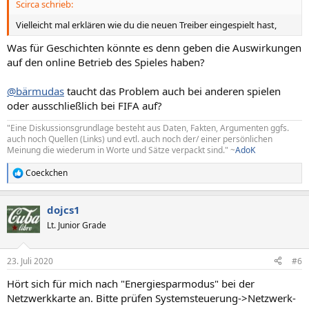
Scirca schrieb:
Vielleicht mal erklären wie du die neuen Treiber eingespielt hast,
Was für Geschichten könnte es denn geben die Auswirkungen
auf den online Betrieb des Spieles haben?
@bärmudas
taucht das Problem auch bei anderen spielen
oder ausschließlich bei FIFA auf?
"Eine Diskussionsgrundlage besteht aus Daten, Fakten, Argumenten ggfs.
auch noch Quellen (Links) und evtl. auch noch der/ einer persönlichen
Meinung die wiederum in Worte und Sätze verpackt sind." ~
AdoK
Coeckchen
R
e
a
dojcs1
k
t
Lt. Junior Grade
i
o
n
23. Juli 2020
#6
e
n
Hört sich für mich nach "Energiesparmodus" bei der
:
Netzwerkkarte an. Bitte prüfen Systemsteuerung->Netzwerk-