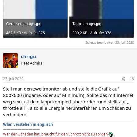
Geraetemanager.jpg
Taskmanager.jpg
482,6 KB · Aufrufe: 375
399,2 KB · Aufrufe: 378
Zuletzt bearbeitet:
23. Juli 2020
chrigu
Fleet Admiral
23. Juli 2020
#8
Stell man den zweitmonitor ab und stelle die Grafik auf
800x600 (ingame, oder auf Minimum). Sollte das mit Internet
weg sein, ist dein lappi komplett überfordert und stellt auf „
throttle all“ , also alle Energie herunterfahren um Schäden zu
verhindern.
Wlan verstehen in englisch
——————————
Wer den Schaden hat, braucht für den Schrott nicht zu sorgen