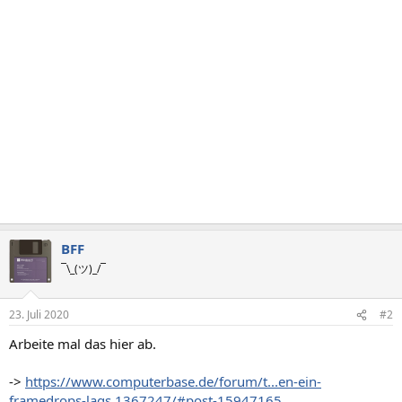
BFF
¯\_(ツ)_/¯
23. Juli 2020
#2
Arbeite mal das hier ab.
->
https://www.computerbase.de/forum/t...en-ein-
framedrops-lags.1367247/#post-15947165