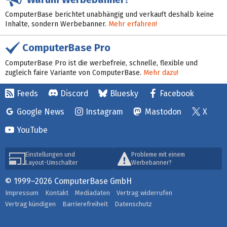
ComputerBase berichtet unabhängig und verkauft deshalb keine
Inhalte, sondern Werbebanner.
Mehr erfahren!
ComputerBase Pro
ComputerBase Pro ist die werbefreie, schnelle, flexible und
zugleich faire Variante von ComputerBase.
Mehr dazu!
Feeds
Discord
Bluesky
Facebook
Google News
Instagram
Mastodon
X
YouTube
Einstellungen und
Probleme mit einem
Layout-Umschalter
Werbebanner?
© 1999–2026 ComputerBase GmbH
Impressum
Kontakt
Mediadaten
Vertrag widerrufen
Vertrag kündigen
Barrierefreiheit
Datenschutz