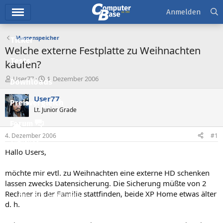
Hauptmenü
Anmelden
Massenspeicher
Ticker
Welche externe Festplatte zu Weihnachten
Tests
kaufen?
E
E
User77
4. Dezember 2006
Downloads
r
r
s
s
User77
Preisvergleich
t
t
Lt. Junior Grade
e
e
l
l
Forum
l
l
4. Dezember 2006
#1
e
t
Aktuelles
r
a
Hallo Users,
m
Empfohlene Inhalte
möchte mir evtl. zu Weihnachten eine externe HD schenken
Neue Beiträge
lassen zwecks Datensicherung. Die Sicherung müßte von 2
Rechner in der Familie stattfinden, beide XP Home etwas älter
Neueste Aktivitäten
d. h.
Leserartikel