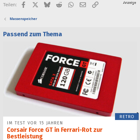
Facebook
X (Twitter)
Bluesky
Reddit
WhatsApp
E-Mail
Link
Teilen:
Massenspeicher
Passend zum Thema
RETRO
IM TEST VOR 15 JAHREN
Corsair Force GT in Ferrari-Rot zur
Bestleistung