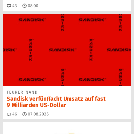
Kommentare
43
08:00
TEURER NAND
Sandisk verfünffacht Umsatz auf fast
9 Milliarden US-Dollar
Kommentare
46
07.08.2026