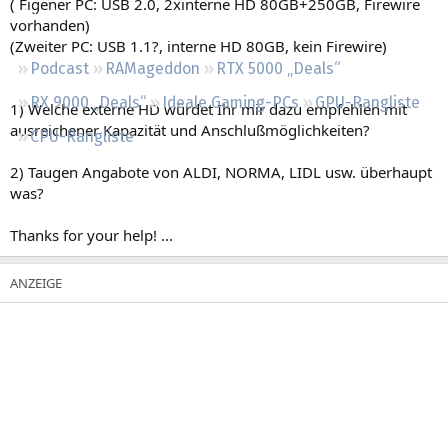
( Eigener PC: USB 2.0, 2xinterne HD 80GB+250GB, Firewire
Regeln
vorhanden)
(Zweiter PC: USB 1.1?, interne HD 80GB, kein Firewire)
Podcast
RAMageddon
RTX 5000 „Deals“
RX 9000 „Deals“
Ideale Gaming-PCs
GPU-Rangliste
1) Welche externe HD würdet Ihr mir dazu empfehlen mit
ausreichener Kapazität und Anschlußmöglichkeiten?
CPU-Rangliste
2) Taugen Angabote von ALDI, NORMA, LIDL usw. überhaupt
was?
Thanks for your help! ...