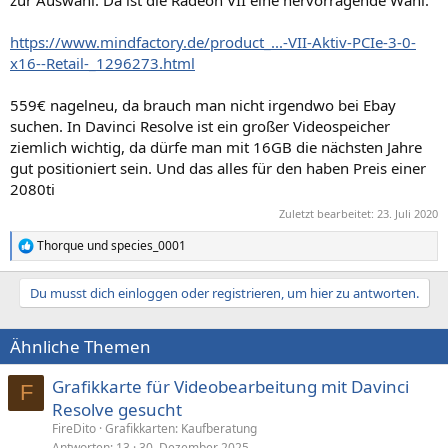
zur Auswahl. Da ist die Radeon VII eine hervorragende Wahl.
https://www.mindfactory.de/product_...-VII-Aktiv-PCIe-3-0-
x16--Retail-_1296273.html
559€ nagelneu, da brauch man nicht irgendwo bei Ebay
suchen. In Davinci Resolve ist ein großer Videospeicher
ziemlich wichtig, da dürfe man mit 16GB die nächsten Jahre
gut positioniert sein. Und das alles für den haben Preis einer
2080ti
Zuletzt bearbeitet:
23. Juli 2020
Thorque
und
species_0001
R
e
a
Du musst dich einloggen oder registrieren, um hier zu antworten.
k
t
i
Ähnliche Themen
o
n
e
Grafikkarte für Videobearbeitung mit Davinci
F
n
Resolve gesucht
:
FireDito
Grafikkarten: Kaufberatung
Antworten
13
30. Dezember 2025