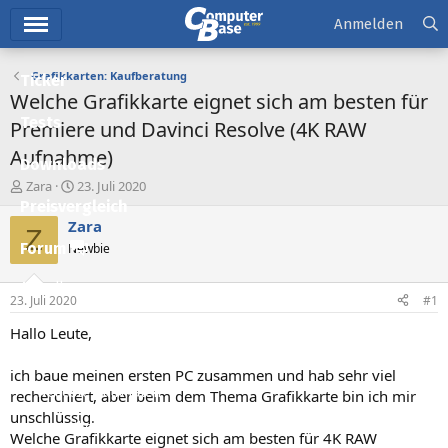
Hauptmenü
Anmelden
Grafikkarten: Kaufberatung
Ticker
Welche Grafikkarte eignet sich am besten für
Tests
Premiere und Davinci Resolve (4K RAW
Aufnahme)
Downloads
E
E
Zara
23. Juli 2020
r
r
Preisvergleich
s
s
Zara
Z
t
t
Forum
Newbie
e
e
l
l
Aktuelles
l
l
23. Juli 2020
#1
e
t
Empfohlene Inhalte
r
a
Hallo Leute,
m
Neue Beiträge
ich baue meinen ersten PC zusammen und hab sehr viel
Neueste Aktivitäten
recherchiert, aber beim dem Thema Grafikkarte bin ich mir
unschlüssig.
Leserartikel
Welche Grafikkarte eignet sich am besten für 4K RAW