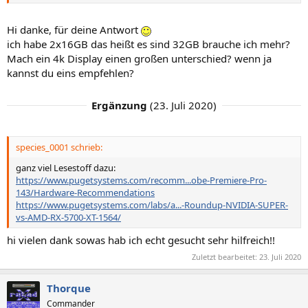
Hi danke, für deine Antwort
ich habe 2x16GB das heißt es sind 32GB brauche ich mehr?
Mach ein 4k Display einen großen unterschied? wenn ja
kannst du eins empfehlen?
Ergänzung
(
23. Juli 2020
)
species_0001 schrieb:
ganz viel Lesestoff dazu:
https://www.pugetsystems.com/recomm...obe-Premiere-Pro-
143/Hardware-Recommendations
https://www.pugetsystems.com/labs/a...-Roundup-NVIDIA-SUPER-
vs-AMD-RX-5700-XT-1564/
hi vielen dank sowas hab ich echt gesucht sehr hilfreich!!
Zuletzt bearbeitet:
23. Juli 2020
Thorque
Commander