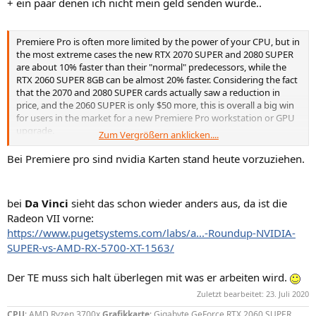
+ ein paar denen ich nicht mein geld senden würde..
Premiere Pro is often more limited by the power of your CPU, but in
the most extreme cases the new RTX 2070 SUPER and 2080 SUPER
are about 10% faster than their "normal" predecessors, while the
RTX 2060 SUPER 8GB can be almost 20% faster. Considering the fact
that the 2070 and 2080 SUPER cards actually saw a reduction in
price, and the 2060 SUPER is only $50 more, this is overall a big win
for users in the market for a new Premiere Pro workstation or GPU
upgrade.
Zum Vergrößern anklicken....
The AMD Radeon RX 5700 XT 8GB, however, did not fare nearly as
well. It is up to 15% faster than the Vega 64 a
nd only trails the
Bei Premiere pro sind nvidia Karten stand heute vorzuziehen.
Radeon VII by about 10%, but it is around 25% slower than the
similarly priced NVIDIA RTX 2060 SUPER 8GB.
This means that, for the moment, NVIDIA GPUs are the clear
bei
Da Vinci
sieht das schon wieder anders aus, da ist die
choice for Premiere Pro.
While the difference between any GPU
Radeon VII vorne:
may be minor if you are only using basic GPU-accelerated effects
https://www.pugetsystems.com/labs/a...-Roundup-NVIDIA-
like Lumetri Color, the more accelerated effects you use, the larger
the performance gain you should see with an NVIDIA card.
SUPER-vs-AMD-RX-5700-XT-1563/
Keep in mind that the benchmark results in this article are strictly
for Premiere Pro.
If your workflow includes other software
Der TE muss sich halt überlegen mit was er arbeiten wird.
package (like
After Effects
,
Photoshop
,
DaVinci Resolve
, etc.),
Zuletzt bearbeitet:
23. Juli 2020
you need to consider how these GPUs will perform in those
applications as well. Be sure to check our list of
Hardware
CPU
: AMD Ryzen 3700x
Grafikkarte
: Gigabyte GeForce RTX 2060 SUPER