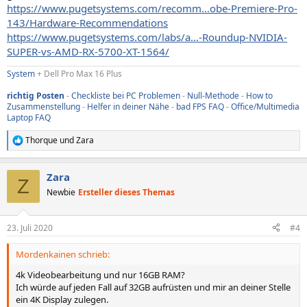
https://www.pugetsystems.com/recomm...obe-Premiere-Pro-
143/Hardware-Recommendations
https://www.pugetsystems.com/labs/a...-Roundup-NVIDIA-
SUPER-vs-AMD-RX-5700-XT-1564/
System
+ Dell Pro Max 16 Plus
richtig Posten
-
Checkliste bei PC Problemen
-
Null-Methode
-
How to
Zusammenstellung
-
Helfer in deiner Nähe
-
bad FPS FAQ
-
Office/Multimedia
Laptop FAQ
Thorque
und
Zara
R
e
a
Zara
k
Z
t
Newbie
Ersteller dieses Themas
i
o
n
23. Juli 2020
#4
e
n
Mordenkainen schrieb:
:
4k Videobearbeitung und nur 16GB RAM?
Ich würde auf jeden Fall auf 32GB aufrüsten und mir an deiner Stelle
ein 4K Display zulegen.