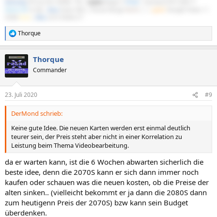
Samsung
970 Evo M.2 NVMe 1TB |
Scythe
Mugen 5
PCGH
| Gainward RTX 5060 Ti
Python III
16 GB |
Asus
Xonar DGX | Fractal Design
North
|
be
quiet!
Straight Power 11
550W
Gold
|
DELL
S2721DGFA 27"
Thorque
R
e
a
Thorque
k
t
Commander
i
o
n
23. Juli 2020
#9
e
n
DerMond schrieb:
:
Keine gute Idee. Die neuen Karten werden erst einmal deutlich
teurer sein, der Preis steht aber nicht in einer Korrelation zu
Leistung beim Thema Videobearbeitung.
da er warten kann, ist die 6 Wochen abwarten sicherlich die
beste idee, denn die 2070S kann er sich dann immer noch
kaufen oder schauen was die neuen kosten, ob die Preise der
alten sinken.. (vielleicht bekommt er ja dann die 2080S dann
zum heutigenn Preis der 2070S) bzw kann sein Budget
überdenken.