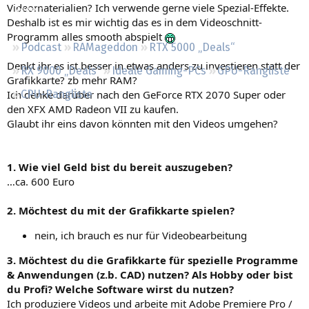
Videomaterialien? Ich verwende gerne viele Spezial-Effekte.
Regeln
Deshalb ist es mir wichtig das es in dem Videoschnitt-
Programm alles smooth abspielt
Podcast
RAMageddon
RTX 5000 „Deals“
Denkt ihr es ist besser in etwas anders zu investieren statt der
RX 9000 „Deals“
Ideale Gaming-PCs
GPU-Rangliste
Grafikkarte? zb mehr RAM?
Ich denke darüber nach den GeForce RTX 2070 Super oder
CPU-Rangliste
den XFX AMD Radeon VII zu kaufen.
Glaubt ihr eins davon könnten mit den Videos umgehen?
1. Wie viel Geld bist du bereit auszugeben?
…ca. 600 Euro
2. Möchtest du mit der Grafikkarte spielen?
nein, ich brauch es nur für Videobearbeitung
3. Möchtest du die Grafikkarte für spezielle Programme
& Anwendungen (z.b. CAD) nutzen? Als Hobby oder bist
du Profi? Welche Software wirst du nutzen?
Ich produziere Videos und arbeite mit Adobe Premiere Pro /