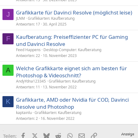
Grafikkarte für Davinci Resolve (möglichst leise)
J
JLNM
Grafikkarten: Kaufberatung
Antworten
17
30. April 2025
Kaufberatung: Preiseffizienter PC für Gaming
F
und Davinci Resolve
Feed Happens
Desktop-Computer: Kaufberatung
Antworten
22
10. November 2023
Welche Grafikkarte eignet sich am besten für
A
Photoshop & Videoschnitt?
AndyYdna123345
Grafikkarten: Kaufberatung
Antworten
11
13. November 2022
Grafikkarte, AMD oder Nvidia für COD, Davinci
K
Resolve und Photoshop
kaptainlu
Grafikkarten: Kaufberatung
Antworten
2
16. November 2022
Facebook
X (Twitter)
Bluesky
Reddit
WhatsApp
E-Mail
Link
Teilen: