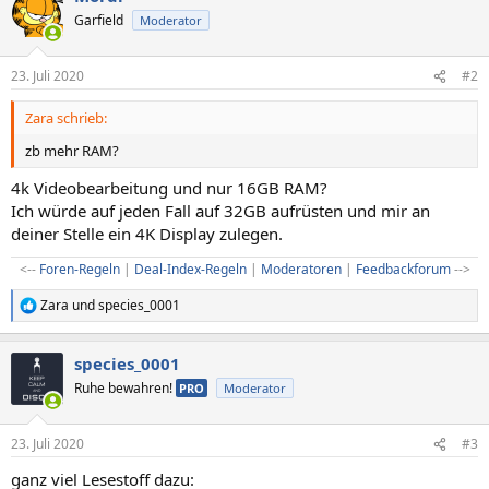
Garfield
Moderator
23. Juli 2020
#2
Zara schrieb:
zb mehr RAM?
4k Videobearbeitung und nur 16GB RAM?
Ich würde auf jeden Fall auf 32GB aufrüsten und mir an
deiner Stelle ein 4K Display zulegen.
<--
Foren-Regeln
|
Deal-Index-Regeln
|
Moderatoren
|
Feedbackforum
-->​
Zara
und
species_0001
R
e
a
species_0001
k
t
Ruhe bewahren!
PRO
Moderator
i
o
n
23. Juli 2020
#3
e
n
ganz viel Lesestoff dazu:
: