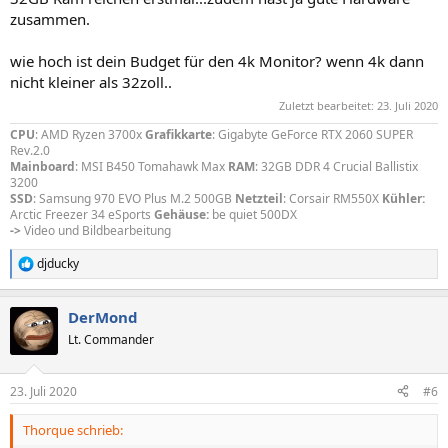
zusammen.
wie hoch ist dein Budget für den 4k Monitor? wenn 4k dann
nicht kleiner als 32zoll..
Zuletzt bearbeitet:
23. Juli 2020
CPU
: AMD Ryzen 3700x
Grafikkarte
: Gigabyte GeForce RTX 2060 SUPER
Rev.2.0
Mainboard
: MSI B450 Tomahawk Max
RAM
: 32GB DDR 4 Crucial Ballistix
3200
SSD
: Samsung 970 EVO Plus M.2 500GB
Netzteil
: Corsair RM550X
Kühler:
Arctic Freezer 34 eSports
Gehäuse:
be quiet 500DX
->
Video und Bildbearbeitung
djducky
R
e
a
DerMond
k
t
Lt. Commander
i
o
n
23. Juli 2020
#6
e
n
Thorque schrieb:
: