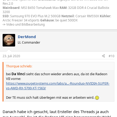
Articles
for the latest information on how these cards
Rev.2.0
perform with a variety of software packages.
Mainboard
: MSI B450 Tomahawk Max
RAM
: 32GB DDR 4 Crucial Ballistix
3200
SSD
: Samsung 970 EVO Plus M.2 500GB
Netzteil
: Corsair RM550X
Kühler:
Arctic Freezer 34 eSports
Gehäuse:
be quiet 500DX
->
Video und Bildbearbeitung
DerMond
Lt. Commander
23. Juli 2020
#10
Thorque schrieb:
bei
Da Vinci
sieht das schon wieder anders aus, da ist die Radeon
VII vorne:
https://www.pugetsystems.com/labs/a...-Roundup-NVIDIA-SUPER-
vs-AMD-RX-5700-XT-1563/
Der TE muss sich halt überlegen mit was er arbeiten wird.
Danach habe ich gesucht, laut Ersteller des Threads ja auch