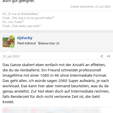
auch gut geeignet.
Zuletzt bearbeitet:
23. Juli 2020
Ed: „Er war im Rotlichmillieu"
Frank: „Was mag er da nur gesucht haben?"
Ed: „Sex, Frank?"
Frank: „Nein danke, jetzt nicht!"
djducky
Fleet Admiral
🎅Rätsel-Elite ’25
23. Juli 2020
#8
Das Ganze skaliert eben einfach mit der Anzahl an effekten,
die du da reinballerst. Ein Freund schneidet professionell
Imagefilme mit einer 1080 in 4K ohne Intermediate Format.
Das geht alles. ich würde sagen 2060 Super aufwärts, je nach
workload. Das kann hier aber niemand beurteilen, was du da
genau anstellst. Zur Not eben doch auf Intermediate rechnen,
falls Renderzeit für dich nicht verlorene Zeit ist, die Geld
kostet.
AMD
Ryzen R7 3700X |
MSI
X570-A Pro |
Crucial
Ballistix Sport LT 3200 2x16GB |