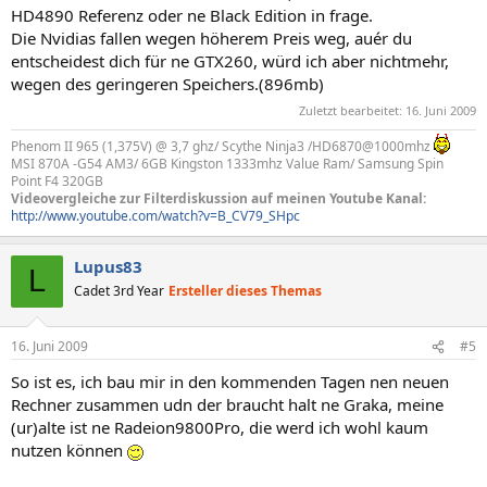
HD4890 Referenz oder ne Black Edition in frage.
Die Nvidias fallen wegen höherem Preis weg, auér du
entscheidest dich für ne GTX260, würd ich aber nichtmehr,
wegen des geringeren Speichers.(896mb)
Zuletzt bearbeitet:
16. Juni 2009
Phenom II 965 (1,375V) @ 3,7 ghz/ Scythe Ninja3 /HD6870@1000mhz
MSI 870A -G54 AM3/ 6GB Kingston 1333mhz Value Ram/ Samsung Spin
Point F4 320GB
Videovergleiche zur Filterdiskussion auf meinen Youtube Kanal:
http://www.youtube.com/watch?v=B_CV79_SHpc
Lupus83
L
Cadet 3rd Year
Ersteller dieses Themas
16. Juni 2009
#5
So ist es, ich bau mir in den kommenden Tagen nen neuen
Rechner zusammen udn der braucht halt ne Graka, meine
(ur)alte ist ne Radeion9800Pro, die werd ich wohl kaum
nutzen können