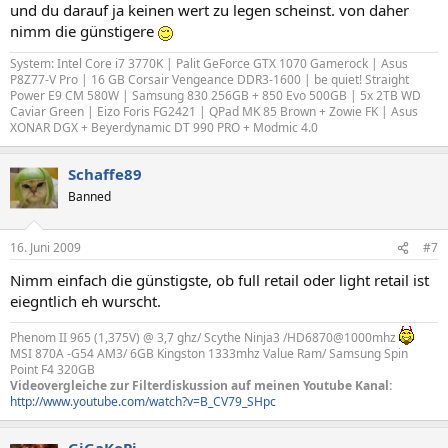
und du darauf ja keinen wert zu legen scheinst. von daher
nimm die günstigere
System: Intel Core i7 3770K | Palit GeForce GTX 1070 Gamerock | Asus
P8Z77-V Pro | 16 GB Corsair Vengeance DDR3-1600 | be quiet! Straight
Power E9 CM 580W | Samsung 830 256GB + 850 Evo 500GB | 5x 2TB WD
Caviar Green | Eizo Foris FG2421 | QPad MK 85 Brown + Zowie FK | Asus
XONAR DGX + Beyerdynamic DT 990 PRO + Modmic 4.0
Schaffe89
Banned
16. Juni 2009
#7
Nimm einfach die günstigste, ob full retail oder light retail ist
eiegntlich eh wurscht.
Phenom II 965 (1,375V) @ 3,7 ghz/ Scythe Ninja3 /HD6870@1000mhz
MSI 870A -G54 AM3/ 6GB Kingston 1333mhz Value Ram/ Samsung Spin
Point F4 320GB
Videovergleiche zur Filterdiskussion auf meinen Youtube Kanal:
http://www.youtube.com/watch?v=B_CV79_SHpc