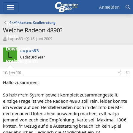
Hauptmenü
Anmelden
Grafikkarten: Kaufberatung
Ticker
Welche Radeon 4890?
Tests
E
E
Lupus83
16. Juni 2009
r
r
Downloads
s
s
Lupus83
L
t
t
Cadet 3rd Year
e
e
Preisvergleich
l
l
l
l
16. Juni 2009
#1
Forum
e
t
r
a
Hallo zusammen!
Aktuelles
m
So hab mein System soweit komplett zusammengestellt,
Empfohlene Inhalte
einzige Frage ist welche Radeon 4890 soll rein, leider konnte
Neue Beiträge
ich weder auf den Herstellerseiten noch in der Info bei MF
den genauen Unterscheid auswendig machen, evtl hat ja
Neueste Aktivitäten
jemand von euch eine Empfehlung. Karte soll Maximal 180€
kosten, in Bezug auf die Ausstattung brauch ich kein Spiel
Leserartikel
oder ähnliches. Lediglich die Möglichkeit ein TV