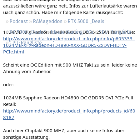
Regeln
anzuschließen wäre ganz nett. Infos zur Lüfterlautsärke wären
uach ganz schön. Habe mir folgende Karte rausgesucht:
Podcast
RAMageddon
RTX 5000 „Deals“
1024MB XFX Radeon HD4890 XXX GDDR5 2xDVI HDTV PCIe:
RX 9000 „Deals“
Ideale Gaming-PCs
GPU-Rangliste
http://www.mindfactory.de/product_info.php/info/p605333_
CPU-Rangliste
1024MB-XFX-Radeon-HD4890-XXX-GDDR5-2xDVI-HDTV-
PCIe.html
Scheint eine OC Edition mit 900 MHZ Takt zu sein, leider keine
Ahnung vom Zubehör.
oder:
1024MB Sapphire Radeon HD4890 OC GDDR5 DVI PCIe Full
Retail:
http://www.mindfactory.de/product_info.php/products_id/60
8187
Auch hier Chiptakt 900 MHZ, aber auch keine Infos über
sonstige Ausstattung.