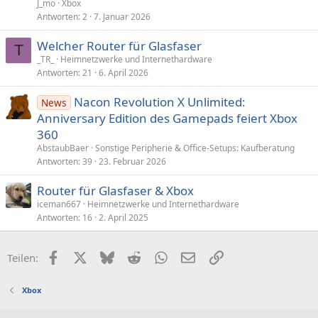
J_mo
Xbox
Antworten
2
7. Januar 2026
Welcher Router für Glasfaser
T
_TR_
Heimnetzwerke und Internethardware
Antworten
21
6. April 2026
Nacon Revolution X Unlimited:
News
Anniversary Edition des Gamepads feiert Xbox
360
AbstaubBaer
Sonstige Peripherie & Office-Setups: Kaufberatung
Antworten
39
23. Februar 2026
Router für Glasfaser & Xbox
iceman667
Heimnetzwerke und Internethardware
Antworten
16
2. April 2025
Facebook
X (Twitter)
Bluesky
Reddit
WhatsApp
E-Mail
Link
Teilen:
Xbox