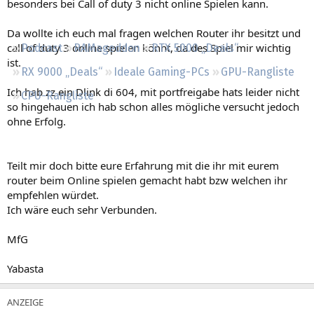
besonders bei Call of duty 3 nicht online Spielen kann.
Regeln
Da wollte ich euch mal fragen welchen Router ihr besitzt und
call of duty 3 online spielen könnt, da des Spiel mir wichtig
Podcast
RAMageddon
RTX 5000 „Deals“
ist.
RX 9000 „Deals“
Ideale Gaming-PCs
GPU-Rangliste
Ich hab zz ein Dlink di 604, mit portfreigabe hats leider nicht
CPU-Rangliste
so hingehauen ich hab schon alles mögliche versucht jedoch
ohne Erfolg.
Teilt mir doch bitte eure Erfahrung mit die ihr mit eurem
router beim Online spielen gemacht habt bzw welchen ihr
empfehlen würdet.
Ich wäre euch sehr Verbunden.
MfG
Yabasta