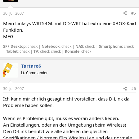
30. Juli 2007
#5
Mein Linksys WRT54GL mit DD-WRT hat extra eine XBOX-Kaid
Funktion.
MFG
SFF Desktop
: check |
Notebook
: check |
NAS
: check |
Smartphone
: check
|
Tablet
: check |
TV
: check check |
Konsole
: check
Tartaro$
Lt. Commander
30. Juli 2007
#6
Ich kann mir ehrlich gesagt nicht vorstellen, dass D-Link da
Probleme haben sollen.
Wenn es Probleme gibt, muss es woran anders liegen.
An Einstellungen, oder an der Umgebung (beim Wireless)
Den D-Link benutzt wie alle anderen die gleichen
Spezifikationen / Normen fürs WirelessLan und das normale