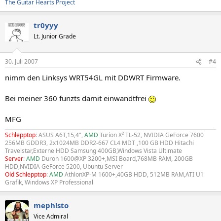
The Guitar Hearts Project
tr0yyy
Lt. Junior Grade
30. Juli 2007
#4
nimm den Linksys WRT54GL mit DDWRT Firmware.
Bei meiner 360 funzts damit einwandtfrei
MFG
Schlepptop
: ASUS A6T,15,4",
AMD
Turion X² TL-52, NVIDIA GeForce 7600
256MB GDDR3, 2x1024MB DDR2-667 CL4 MDT ,100 GB HDD Hitachi
Travelstar,Externe HDD Samsung 400GB,Windows Vista Ultimate
Server
:
AMD
Duron 1600@XP 3200+,MSI Board,768MB RAM, 200GB
HDD,NVIDIA GeForce 5200, Ubuntu Server
Old Schlepptop
:
AMD
AthlonXP-M 1600+,40GB HDD, 512MB RAM,ATI U1
Grafik, Windows XP Professional
meph!sto
Vice Admiral