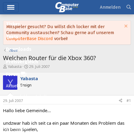
Hauptmenü
Anmelden
Ticker
Mitspieler gesucht? Du willst dich locker mit der
Community austauschen? Schau gerne auf unserem
Tests
ComputerBase Discord
vorbei!
Downloads
Xbox
Welchen Router für die Xbox 360?
Preisvergleich
E
E
Yabasta
29. Juli 2007
r
r
Forum
s
s
Yabasta
Y
t
t
Ensign
Aktuelles
e
e
l
l
Empfohlene Inhalte
l
l
29. Juli 2007
#1
e
t
Neue Beiträge
r
a
Hallo liebe Gemeinde...
m
Neueste Aktivitäten
undzwar hab ich seit ca ein paar Monaten des Problem das
Leserartikel
ich beim Spielen,