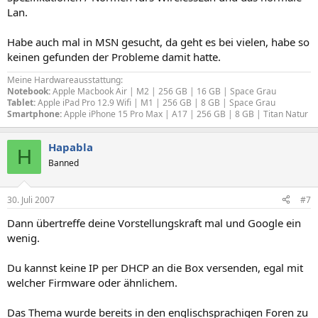
Lan.
Habe auch mal in MSN gesucht, da geht es bei vielen, habe so
keinen gefunden der Probleme damit hatte.
Meine Hardwareausstattung:
Notebook:
Apple Macbook Air | M2 | 256 GB | 16 GB | Space Grau
Tablet:
Apple iPad Pro 12.9 Wifi | M1 | 256 GB | 8 GB | Space Grau
Smartphone:
Apple iPhone 15 Pro Max | A17 | 256 GB | 8 GB | Titan Natur
Hapabla
H
Banned
30. Juli 2007
#7
Dann übertreffe deine Vorstellungskraft mal und Google ein
wenig.
Du kannst keine IP per DHCP an die Box versenden, egal mit
welcher Firmware oder ähnlichem.
Das Thema wurde bereits in den englischsprachigen Foren zu