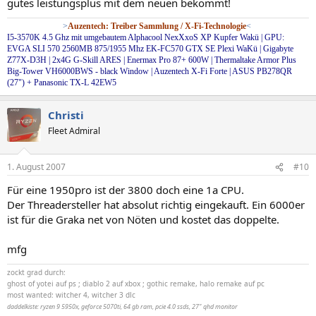
gutes leistungsplus mit dem neuen bekommt!
>
Auzentech: Treiber Sammlung / X-Fi-Technologie
<
I5-3570K 4.5 Ghz mit umgebautem Alphacool NexXxoS XP Kupfer Wakü | GPU:
EVGA SLI 570 2560MB 875/1955 Mhz EK-FC570 GTX SE Plexi WaKü | Gigabyte
Z77X-D3H | 2x4G G-Skill ARES | Enermax Pro 87+ 600W | Thermaltake Armor Plus
Big-Tower VH6000BWS - black Window | Auzentech X-Fi Forte | ASUS PB278QR
(27") + Panasonic TX-L 42EW5
Christi
Fleet Admiral
1. August 2007
#10
Für eine 1950pro ist der 3800 doch eine 1a CPU.
Der Threadersteller hat absolut richtig eingekauft. Ein 6000er
ist für die Graka net von Nöten und kostet das doppelte.
mfg
zockt grad durch:
ghost of yotei auf ps ; diablo 2 auf xbox ; gothic remake, halo remake auf pc
most wanted: witcher 4, witcher 3 dlc
daddelkiste: ryzen 9 5950x, geforce 5070ti, 64 gb ram, pcie 4.0 ssds, 27" qhd monitor