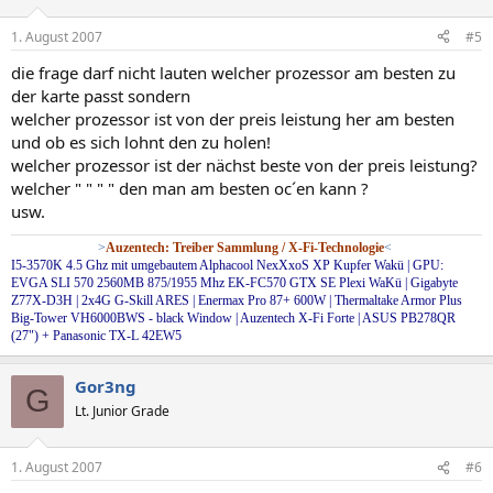
1. August 2007
#5
die frage darf nicht lauten welcher prozessor am besten zu
der karte passt sondern
welcher prozessor ist von der preis leistung her am besten
und ob es sich lohnt den zu holen!
welcher prozessor ist der nächst beste von der preis leistung?
welcher " " " " den man am besten oc´en kann ?
usw.
>
Auzentech: Treiber Sammlung / X-Fi-Technologie
<
I5-3570K 4.5 Ghz mit umgebautem Alphacool NexXxoS XP Kupfer Wakü | GPU:
EVGA SLI 570 2560MB 875/1955 Mhz EK-FC570 GTX SE Plexi WaKü | Gigabyte
Z77X-D3H | 2x4G G-Skill ARES | Enermax Pro 87+ 600W | Thermaltake Armor Plus
Big-Tower VH6000BWS - black Window | Auzentech X-Fi Forte | ASUS PB278QR
(27") + Panasonic TX-L 42EW5
Gor3ng
G
Lt. Junior Grade
1. August 2007
#6