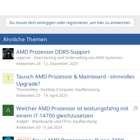
Du musst dich einloggen oder registrieren, um hier zu antworten.
Ähnliche Themen
AMD Prozessor DDR5 Support
superior
Overclocking und Undervolting von AMD-Systemen
Antworten
24
12. Dezember 2025
Tausch AMD Prozessor & Mainboard - sinnvolles
T
Upgrade?
ThomasMey
Desktop-Computer: Kaufberatung
Antworten
25
19. April 2025
Welcher AMD Prozessor ist leistungsfähig mit
A
e
einem i7-14700 gleichzusetzen
s
Andy81
Mainboards und CPUs: Kaufberatung
p
Antworten
83
9. Juli 2024
e