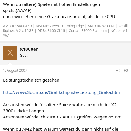
Wenn du (ältere) Spiele mit hohen Einstellungen
spielst(AA/AF),
dann wird eher deine Graka beansprucht, als deine CPU.
AMD R7 5800X3D | MSI MPG B550i Gaming Edge | AMD RX 6700 XT | GSkill
RipJaws V 2 x 16GB | DDR4 3600 CL16 | Corsair SF600 Platinum | NCase M1
V6.1
X1800er
X
Gast
1. August 2007
#3
Leistungstechnisch gesehen:
http://www.3dchip.de/Grafikchipliste/Leistung_Graka.htm
Ansonsten würde für ältere Spiele wahrscheinlich der X2
3800+ dicke Langen.
Ansonsten würde ich zum X2 4000+ greifen, wegen 65 nm.
Wenn du AM2 hast, warum wartest du dann nicht auf die