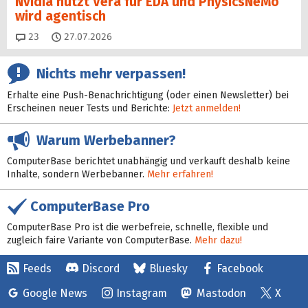
Nvidia nutzt Vera für EDA und PhysicsNeMo
wird agentisch
Kommentare
23
27.07.2026
Nichts mehr verpassen!
Erhalte eine Push-Benachrichtigung (oder einen Newsletter) bei
Erscheinen neuer Tests und Berichte:
Jetzt anmelden!
Warum Werbebanner?
ComputerBase berichtet unabhängig und verkauft deshalb keine
Inhalte, sondern Werbebanner.
Mehr erfahren!
ComputerBase Pro
ComputerBase Pro ist die werbefreie, schnelle, flexible und
zugleich faire Variante von ComputerBase.
Mehr dazu!
Feeds
Discord
Bluesky
Facebook
Google News
Instagram
Mastodon
X