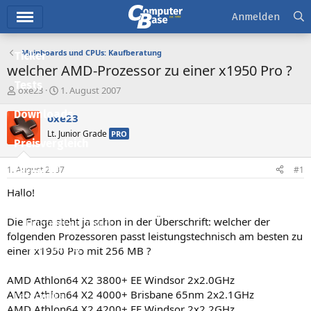
Hauptmenü
Anmelden
Mainboards und CPUs: Kaufberatung
Ticker
welcher AMD-Prozessor zu einer x1950 Pro ?
Tests
E
E
oxe23
1. August 2007
r
r
Downloads
s
s
oxe23
t
t
Lt. Junior Grade
PRO
e
e
Preisvergleich
l
l
l
l
1. August 2007
#1
Forum
e
t
r
a
Hallo!
Aktuelles
m
Die Frage steht ja schon in der Überschrift: welcher der
Empfohlene Inhalte
folgenden Prozessoren passt leistungstechnisch am besten zu
Neue Beiträge
einer x1950 Pro mit 256 MB ?
Neueste Aktivitäten
AMD Athlon64 X2 3800+ EE Windsor 2x2.0GHz
AMD Athlon64 X2 4000+ Brisbane 65nm 2x2.1GHz
Leserartikel
AMD Athlon64 X2 4200+ EE Windsor 2x2.2GHz