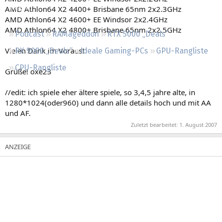
Regeln
AMD Athlon64 X2 4400+ Brisbane 65nm 2x2.3GHz
AMD Athlon64 X2 4600+ EE Windsor 2x2.4GHz
AMD Athlon64 X2 4800+ Brisbane 65nm 2x2.5GHz
Podcast
RAMageddon
RTX 5000 „Deals“
Vielen Dank im Voraus!
RX 9000 „Deals“
Ideale Gaming-PCs
GPU-Rangliste
CPU-Rangliste
Grüße! oxe23
//edit: ich spiele eher ältere spiele, so 3,4,5 jahre alte, in
1280*1024(oder960) und dann alle details hoch und mit AA
und AF.
Zuletzt bearbeitet:
1. August 2007