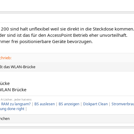
200 sind halt unflexibel weil sie direkt in die Steckdose komme
r sind ist das für den AccessPoint Betrieb eher unvorteilhaft.
mmer frei positionierbare Geräte bevorzugen.
chrieb:
eißt das WLAN-Brücke
rücke
 WLAN Brücke
-Löcher... jeder hat eins
|
RAM zu langsam?
|
BS auslesen
|
BS anzeigen
|
Diskpart Clean
|
Stromverbra
ung done right
|
nchen