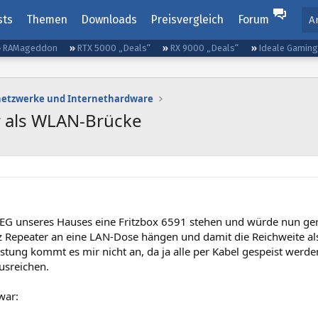
sts
Themen
Downloads
Preisvergleich
Forum
A
RAMageddon
RTX 5000 „Deals“
RX 9000 „Deals“
Ideale Gamin
etzwerke und Internethardware
r als WLAN-Brücke
 EG unseres Hauses eine Fritzbox 6591 stehen und würde nun g
itz Repeater an eine LAN-Dose hängen und damit die Reichweite a
tung kommt es mir nicht an, da ja alle per Kabel gespeist werden.
usreichen.
war: