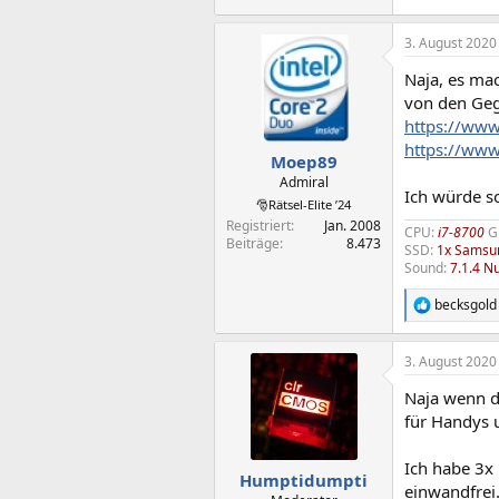
3. August 2020
Naja, es ma
von den Geg
https://www
https://www
Moep89
Admiral
Ich würde s
🎅Rätsel-Elite ’24
Registriert
Jan. 2008
CPU:
i7-8700
G
Beiträge
8.473
SSD:
1x Samsun
Sound:
7.1.4 N
becksgold
R
e
a
3. August 2020
k
t
Naja wenn d
i
o
für Handys u
n
e
Ich habe 3x
n
Humptidumpti
einwandfrei
: