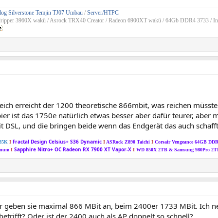
og Silverstone Temjin TJ07 Umbau
/
Server/HTPC
dripper 3960X wakü / Asrock TRX40 Creator / Radeon 6900XT wakü / 64Gb DDR4 3733 / In
ich erreicht der 1200 theoretische 866mbit, was reichen müsste f
er ist das 1750e natürlich etwas besser aber dafür teurer, aber
t DSL, und die bringen beide wenn das Endgerät das auch schafft
Fractal Design Celsius+ S36 Dynamic
285K
I
I
ASRock Z890 Taichi
I
Corsair Vengeance 64GB DD
Sapphire Nitro+ OC Radeon RX 7900 XT Vapor-X
tinum
I
I
WD 850X 2TB &
Samsung 980Pro 2
 geben sie maximal 866 MBit an, beim 2400er 1733 MBit. Ich 
trifft? Oder ist der 2400 auch als AP doppelt so schnell?