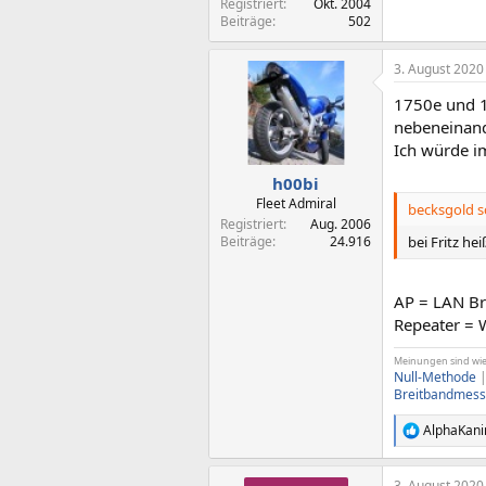
Registriert
Okt. 2004
Beiträge
502
3. August 2020
1750e und 1
nebeneinande
Ich würde i
h00bi
Fleet Admiral
becksgold s
Registriert
Aug. 2006
Beiträge
24.916
bei Fritz h
AP = LAN B
Repeater =
Meinungen sind wie A
Null-Methode
Breitbandmess
AlphaKani
R
e
a
3. August 2020