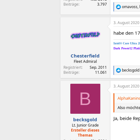
Beiträge
3.797
omavoss
,
R
e
a
3. August 2020
k
t
habe den 17
i
o
n
Intel® Core Ultra 
e
Dark Power12 Pla
n
Chesterfield
:
Fleet Admiral
Registriert
Sep. 2011
becksgold
R
Beiträge
11.061
e
a
3. August 2020
k
B
t
i
AlphaKaninc
o
n
Also möchte
e
n
Ja, beide Re
becksgold
:
Lt. Junior Grade
Ersteller dieses
Themas