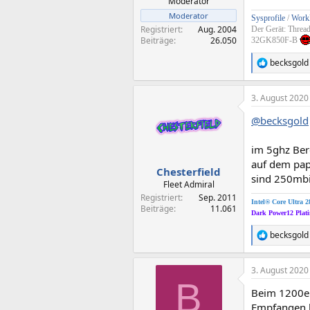
Moderator
Moderator
Sysprofile
/
Workl
Registriert
Aug. 2004
Der Gerät: Threa
Beiträge
26.050
32GK850F-B
becksgold
R
e
a
3. August 2020
k
t
@becksgold
i
o
n
im 5ghz Bere
e
auf dem papi
n
Chesterfield
sind 250mbi
:
Fleet Admiral
Registriert
Sep. 2011
Intel® Core Ultra 
Beiträge
11.061
Dark Power12 Pla
becksgold
R
e
a
3. August 2020
k
B
t
Beim 1200er
i
o
Empfangen be