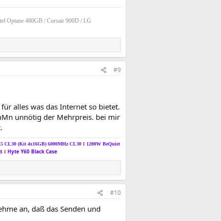
tel Optane 480GB / Corsair 900D / LG
#9
ür alles was das Internet so bietet.
 mMn unnötig der Mehrpreis. bei mir
.
R5 CL30 (Kit 4x16GB) 6000MHz CL30
I
1200W BeQuiet
Hyte Y60 Black Case
TB
I
#10
nehme an, daß das Senden und