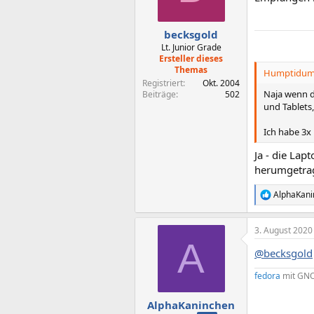
n
e
n
becksgold
:
Lt. Junior Grade
Ersteller dieses
Themas
Humptidump
Registriert
Okt. 2004
Naja wenn d
Beiträge
502
und Tablets,
Ich habe 3x
Ja - die La
herumgetrag
AlphaKani
R
e
a
3. August 2020
k
A
t
@becksgold
i
o
fedora
mit
GN
n
e
n
AlphaKaninchen
: