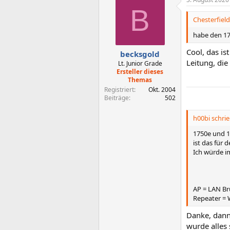
k
B
t
i
Chesterfield
o
n
habe den 17
e
n
Cool, das is
becksgold
:
Leitung, die
Lt. Junior Grade
Ersteller dieses
Themas
Registriert
Okt. 2004
Beiträge
502
h00bi schrie
1750e und 1
ist das für 
Ich würde i
AP = LAN Br
Repeater =
Danke, dann
wurde alles 