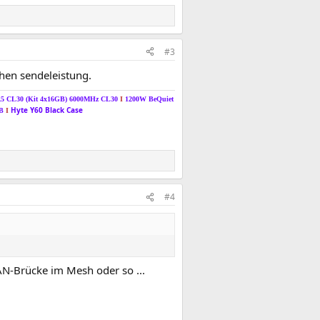
#3
hen sendeleistung.
R5 CL30 (Kit 4x16GB) 6000MHz CL30
I
1200W BeQuiet
Hyte Y60 Black Case
TB
I
#4
AN-Brücke im Mesh oder so ...