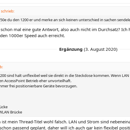
 schrieb:
50e du den 1200 er und merke an sich keinen unterschied in sachen sendele
t schon mal eine gute Antwort, also auch nicht im Durchsatz? Ich
 den 1000er Speed auch erreicht.
Ergänzung
(
3. August 2020
)
b:
200 sind halt unflexibel weil sie direkt in die Steckdose kommen. Wenn LA
den AccessPoint Betrieb eher unvorteilhaft.
mmer frei positionierbare Geräte bevorzugen.
ücke
 WLAN Brücke
 ist mein Thread-Titel wohl falsch. LAN und Strom sind nebenein
schon passend geplant. daher will ich auch gar kein flexibel posit