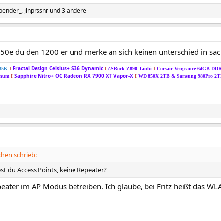
bender_
,
jlnprssnr
und 3 andere
50e du den 1200 er und merke an sich keinen unterschied in sac
Fractal Design Celsius+ S36 Dynamic
285K
I
I
ASRock Z890 Taichi
I
Corsair Vengeance 64GB DD
Sapphire Nitro+ OC Radeon RX 7900 XT Vapor-X
tinum
I
I
WD 850X 2TB &
Samsung 980Pro 2
hen schrieb:
st du Access Points, keine Repeater?
peater im AP Modus betreiben. Ich glaube, bei Fritz heißt das WL