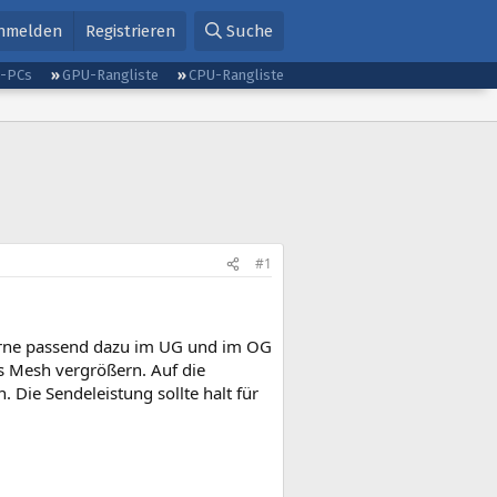
nmelden
Registrieren
Suche
g-PCs
GPU-Rangliste
CPU-Rangliste
#1
erne passend dazu im UG und im OG
ls Mesh vergrößern. Auf die
 Die Sendeleistung sollte halt für