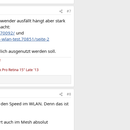
#7
wender ausfällt hängt aber stark
acht:
.70092/
und
-wlan-test.70851/seite-2
ich ausgenutzt werden soll.
4
Pro Retina 15" Late '13
#8
h den Speed im WLAN. Denn das ist
rt auch im Mesh absolut