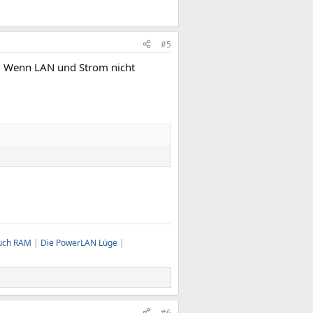
#5
n. Wenn LAN und Strom nicht
uch RAM
|
Die PowerLAN Lüge
|
#6