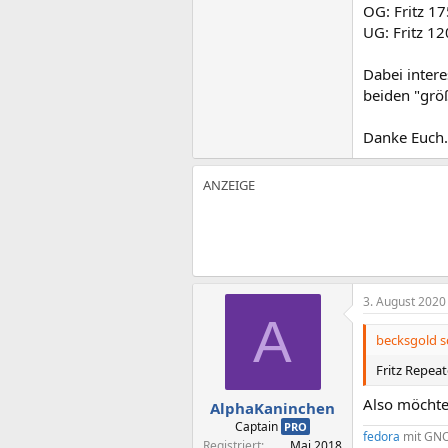
OG: Fritz 1
UG: Fritz 12
Dabei intere
beiden "grö
Danke Euch.
3. August 2020
A
becksgold s
Fritz Repea
Also möchte
AlphaKaninchen
Captain
PRO
fedora
mit
GN
Registriert
Mai 2018