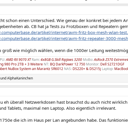
cht schon einen Unterschied. Wie genau der konkret bei jedem An
ebenheiten ab. CB hat ja Tests zu Frotzboxen und Repeatern gem
.computerbase.de/artikel/internet/avm-fritz-box-mesh-wlan-test
.computerbase.de/artikel/internet/avm-fritz-repeater-3000-mesh
o groß wie möglich wählen, wenn die 1000er Leitung weitestmögl
PU:
AMD RX 9070 XT
Ram:
4x8GB G.Skill RipJaws 3200
MoBo:
AsRock Z370 Extreme
g 980 Pro 2TB + 3 Weitere
NT:
BQ DarkPower 12 750
Monitor:
Dell S2721DGF
ubert NuBox System an Marantz SR6012
NAS:
DS220+ & DS215j
Laptop:
MacBook 
und
AlphaKaninchen
u eh überall Netzwerkdosen hast brauchst du auch nicht wirklic
nd Tablets, maximal nen Laptop. Also eigentlich irrelevant.
 1750e die ich im Haus per Lan angebunden habe. Das funktionie
.