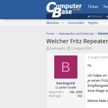
Ticker
Te
Podcast
Aktuelles
Leserartikel
Regeln
Foren
Netzwerke und Internet
Heimn
Welcher Fritz Repeate
E
E
becksgold
3. August 2020
r
r
s
s
3. August 2020
t
t
B
Hi,
e
e
l
l
l
l
ich habe im
e
t
je einen Fr
becksgold
r
a
Empfangsleis
m
Lt. Junior Grade
eine Etage a
Registriert
Okt. 2004
Beiträge
502
Meine Idee 