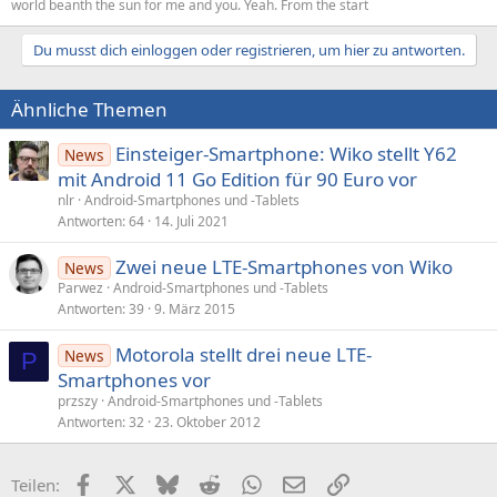
world beanth the sun for me and you. Yeah. From the start
Du musst dich einloggen oder registrieren, um hier zu antworten.
Ähnliche Themen
Einsteiger-Smartphone: Wiko stellt Y62
News
mit Android 11 Go Edition für 90 Euro vor
nlr
Android-Smartphones und -Tablets
Antworten
64
14. Juli 2021
Zwei neue LTE-Smartphones von Wiko
News
Parwez
Android-Smartphones und -Tablets
Antworten
39
9. März 2015
Motorola stellt drei neue LTE-
News
P
Smartphones vor
przszy
Android-Smartphones und -Tablets
Antworten
32
23. Oktober 2012
Facebook
X (Twitter)
Bluesky
Reddit
WhatsApp
E-Mail
Link
Teilen: