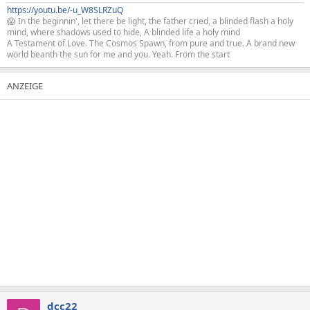
https://youtu.be/-u_W8SLRZuQ
😱 In the beginnin', let there be light, the father cried, a blinded flash a holy
mind, where shadows used to hide, A blinded life a holy mind
A Testament of Love. The Cosmos Spawn, from pure and true. A brand new
world beanth the sun for me and you. Yeah. From the start
dcc22