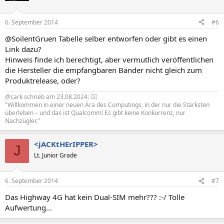
6. September 2014
#6
@SoilentGruen Tabelle selber entworfen oder gibt es einen
Link dazu?
Hinweis finde ich berechtigt, aber vermutlich veröffentlichen
die Hersteller die empfangbaren Bänder nicht gleich zum
Produktrelease, oder?
@cark schrieb am 23.08.2024: 🧙‍♂️
"Willkommen in einer neuen Ära des Computings, in der nur die Stärksten
überleben – und das ist Qualcomm! Es gibt keine Konkurrenz, nur
Nachzügler."
<jACKtHErIPPER>
J
Lt. Junior Grade
6. September 2014
#7
Das Highway 4G hat kein Dual-SIM mehr??? :-/ Tolle
Aufwertung...