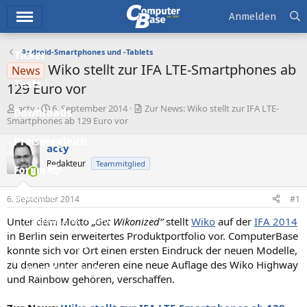
Hauptmenü
Anmelden
Android-Smartphones und -Tablets
Ticker
Wiko stellt zur IFA LTE-Smartphones ab
News
Tests
129 Euro vor
E
E
acty
6. September 2014
Zur News: Wiko stellt zur IFA LTE-
Downloads
r
r
Smartphones ab 129 Euro vor
s
s
Preisvergleich
t
t
acty
e
e
Redakteur
Teammitglied
l
l
Forum
l
l
e
t
Aktuelles
6. September 2014
#1
r
a
m
Unter dem Motto
„Get Wikonized“
stellt
Wiko
auf der
IFA 2014
Empfohlene Inhalte
in Berlin sein erweitertes Produktportfolio vor. ComputerBase
Neue Beiträge
konnte sich vor Ort einen ersten Eindruck der neuen Modelle,
zu denen unter anderen eine neue Auflage des Wiko Highway
Neueste Aktivitäten
und Rainbow gehören, verschaffen.
Leserartikel