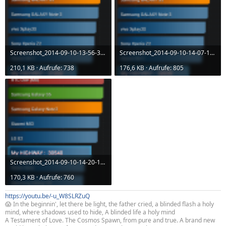
Screenshot_2014-09-10-13-56-30.png
Screenshot_2014-09-10-14-07-16.png
210,1 KB · Aufrufe: 738
176,6 KB · Aufrufe: 805
Screenshot_2014-09-10-14-20-11.png
170,3 KB · Aufrufe: 760
https://youtu.be/-u_W8SLRZuQ
😱 In the beginnin', let there be light, the father cried, a blinded flash a holy
mind, where shadows used to hide, A blinded life a holy mind
A Testament of Love. The Cosmos Spawn, from pure and true. A brand new